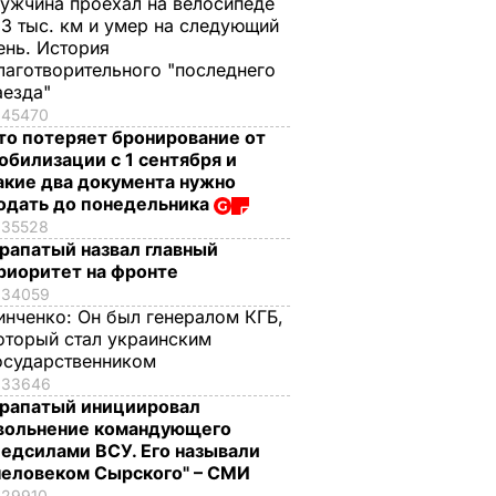
ужчина проехал на велосипеде
,3 тыс. км и умер на следующий
ень. История
лаготворительного "последнего
аезда"
45470
то потеряет бронирование от
обилизации с 1 сентября и
акие два документа нужно
одать до понедельника
35528
рапатый назвал главный
риоритет на фронте
34059
инченко:
Он был генералом КГБ,
оторый стал украинским
осударственником
33646
рапатый инициировал
вольнение командующего
едсилами ВСУ. Его называли
человеком Сырского" – СМИ
29910