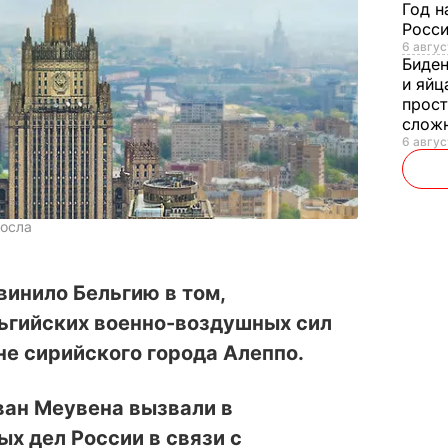
Год н
Росси
6 авгус
Биде
и яйц
прост
слож
6 авгус
посла
инило Бельгию в том,
льгийских военно-воздушных сил
не сирийского города Алеппо.
ван Меувена вызвали в
х дел России в связи с