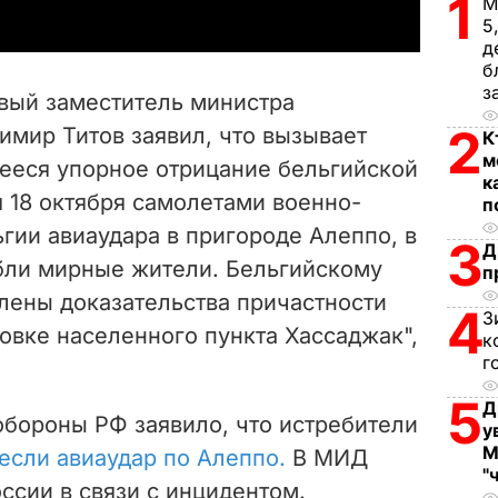
1
М
y
5
д
V
б
з
рвый заместитель министра
i
2
имир Титов заявил, что вызывает
К
м
еся упорное отрицание бельгийской
d
к
 18 октября самолетами военно-
п
e
гии авиаудара в пригороде Алеппо, в
3
Д
ибли мирные жители. Бельгийскому
o
п
лены доказательства причастности
4
З
овке населенного пункта Хассаджак",
к
г
5
Д
обороны РФ заявило, что истребители
у
М
если авиаудар по Алеппо.
В МИД
"
ссии в связи с инцидентом.