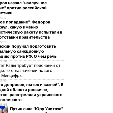
ров назвал "наилучшее
ие" против российской
истики
23.17
ое попадание". Федоров
нул, какую именно
стическую ракету испытали в
отставки правительства
22.32
нский поручил подготовить
иальную санкционную
цию против РФ. О чем речь
22.20
ет Рады требует пояснений от
кого о назначении нового
ы Минцифры
21.55
о допросов, пыток и казней". В
кой области россияне,
тно, расстреляли украинского
нопленного
21.44
Путин снял "Юру Унитаза"