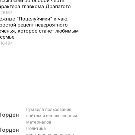
ассказали об особой черте
арактера главкома Драпатого
25167
, что
"Хрустящие
Жену Роналду
ежные "Поцелуйчики" к чаю.
.
снаружи и нежные
назвали толстой. Ч
ростой рецепт невероятного
нейшей
внутри". Самые
сказал ее обидчик
еченья, которое станет любимым
 семье
вкусные жареные
футболист
18494
кабачки
ВАР
6 августа, 17.50
БУЛЬВАР
6 августа, 18.09
БУЛЬВАР
Правила пользования
Гордон
сайтом и использования
материалов
Политика
Гордон
конфиденциальности и