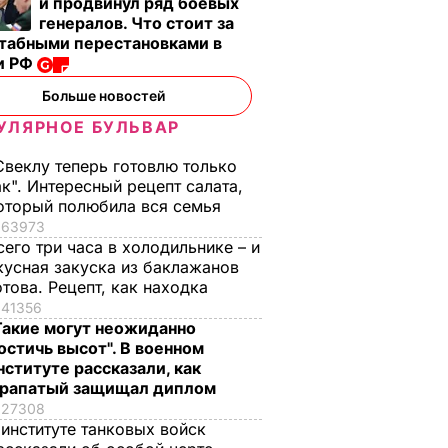
и продвинул ряд боевых
генералов. Что стоит за
табными перестановками в
и РФ
Больше новостей
УЛЯРНОЕ БУЛЬВАР
но, что
Свеклу теперь готовлю только
ссии –
ак". Интересный рецепт салата,
оторый полюбила вся семья
Р
63973
сего три часа в холодильнике – и
кусная закуска из баклажанов
отова. Рецепт, как находка
41356
Такие могут неожиданно
остичь высот". В военном
нституте рассказали, как
рапатый защищал диплом
27308
 институте танковых войск