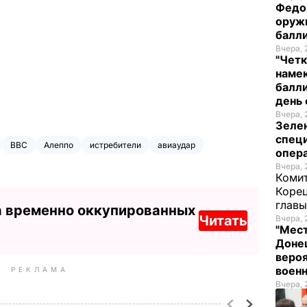
Федо
оруж
балл
Вчера, 
"Четк
намек
балли
день 
Вчера, 
Зеле
спец
ВВС
Алеппо
истребители
авиаудар
опера
Вчера, 
Комит
Корец
глав
а временно оккупированных
Читать
Вчера, 
"Мест
Донец
вероя
воен
РЕКЛАМА
Вчера, 