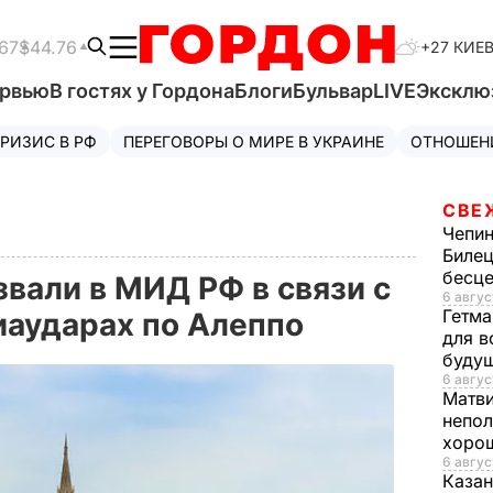
67
$44.76
+27 КИЕ
ервью
В гостях у Гордона
Блоги
Бульвар
LIVE
Эксклю
РИЗИС В РФ
ПЕРЕГОВОРЫ О МИРЕ В УКРАИНЕ
ОТНОШЕН
СВЕ
Чепи
Билец
бесц
звали в МИД РФ в связи с
6 авгус
Гетма
иаударах по Алеппо
для в
буду
6 авгус
Матв
непол
хорош
6 авгус
Казан