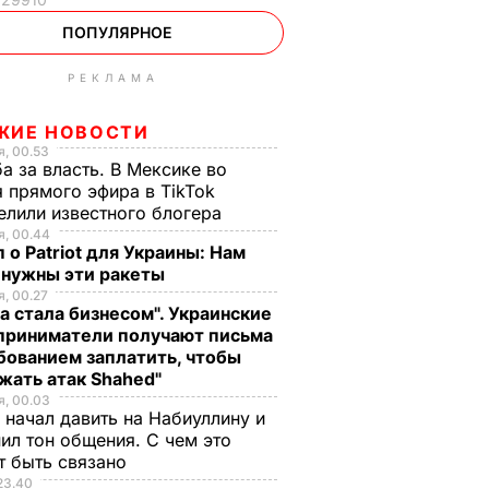
ПОПУЛЯРНОЕ
РЕКЛАМА
ЖИЕ НОВОСТИ
, 00.53
а за власть. В Мексике во
 прямого эфира в TikTok
елили известного блогера
, 00.44
 о Patriot для Украины: Нам
 нужны эти ракеты
, 00.27
а стала бизнесом". Украинские
приниматели получают письма
бованием заплатить, чтобы
жать атак Shahed"
, 00.03
 начал давить на Набиуллину и
ил тон общения. С чем это
т быть связано
23.40