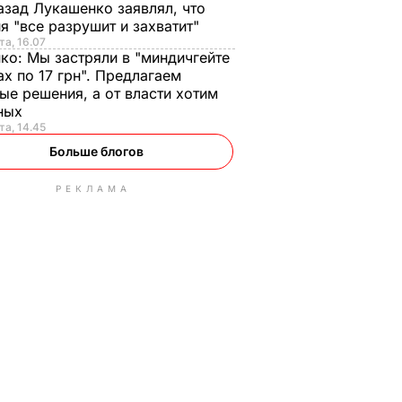
азад Лукашенко заявлял, что
я "все разрушит и захватит"
та, 16.07
нко:
Мы застряли в "миндичгейте
ах по 17 грн". Предлагаем
ые решения, а от власти хотим
ных
та, 14.45
Больше блогов
РЕКЛАМА