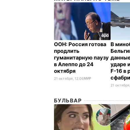
ООН: Россия готова
В мино
продлить
Бельги
гуманитарную паузу
данные
в Алеппо до 24
ударе 
октября
F-16 в
сфабр
21 октября, 12.06
МИР
21 октября,
БУЛЬВАР