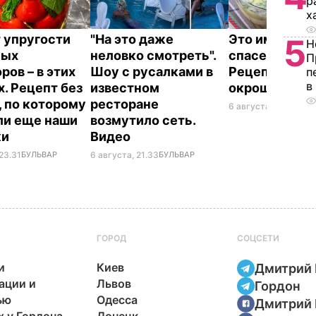
р
х
 упругости
"На это даже
Это именно то
5
Н
ных
неловко смотреть".
спасет в жару
П
ров – в этих
Шоу с русалками в
Рецепт вкус
п
в
х. Рецепт без
известном
окрошки
, по которому
ресторане
6 августа, 18.21
БУЛЬ
ли еще наши
возмутило сеть.
ки
Видео
23.31
БУЛЬВАР
6 августа, 21.33
БУЛЬВАР
ГОРОД
СОЦСЕТИ
и
Киев
Дмитрий 
ации и
Львов
Гордон
ью
Одесса
Дмитрий 
х у Гордона
Донецк