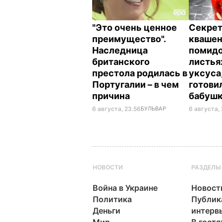
"Это очень ценное
Секрет
преимущество".
кваше
Наследница
помидо
британского
листья
престола родилась в
уксуса
Португалии – в чем
готови
причина
бабуш
6 августа, 23.56
БУЛЬВАР
6 августа, 
НОВОСТИ
РАЗДЕЛЫ
Война в Украине
Новост
Политика
Публик
Деньги
интерв
Мир
В гостя