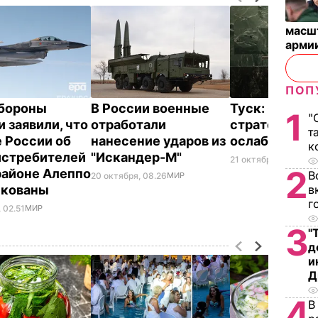
масш
арми
ПОП
бороны
В России военные
Туск: Очевид
1
"
и заявили, что
отработали
стратегия Ро
т
 России об
нанесение ударов из
ослабить ЕС
к
истребителей
"Искандер-М"
21 октября, 05.33
МИ
2
 районе Алеппо
В
20 октября, 08.26
МИР
икованы
в
г
 02.51
МИР
3
"
д
и
Д
4
В