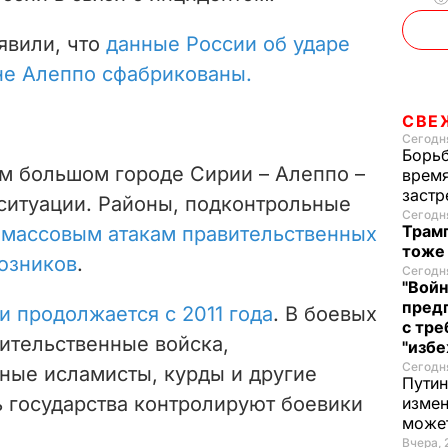
явили, что
данные России об ударе
оне Алеппо сфабрикованы.
СВЕ
Сегодня
Борьб
м большом городе Сирии – Алеппо –
время
застр
ситуации. Районы, подконтрольные
Сегодня
Трамп
я
массовым атакам правительственных
тоже
оюзников
.
Сегодня
"Войн
пред
и продолжается с 2011 года
. В боевых
с тре
ительственные войска,
"избе
Сегодня
ные исламисты, курды и другие
Путин
ь государства контролируют боевики
измен
може
Вчера, 