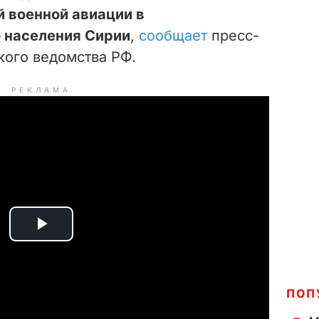
 военной авиации в
 населения Сирии
,
сообщает
пресс-
ого ведомства РФ.
РЕКЛАМА
P
l
ПОП
a