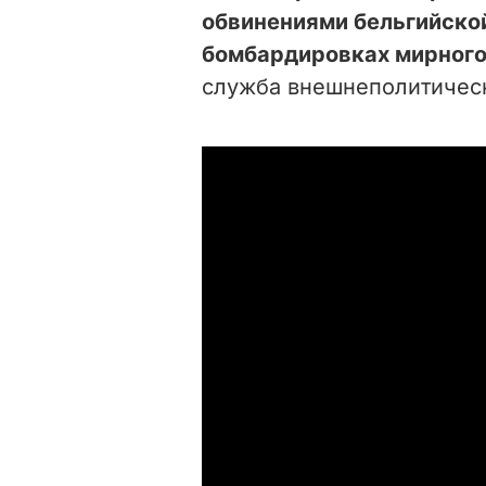
обвинениями бельгийской
бомбардировках мирного
служба внешнеполитическ