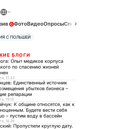
В
зив
Фото
Видео
Опросы
Спецпроекты
Война в Ук
ИЯ С ПОЛЬШЕЙ
ЖИЕ БЛОГИ
нога:
Опыт медиков корпуса
кого по спасению жизней
енен
та, 21.32
нцев:
Единственный источник
озмещения убытков бизнеса –
щие репарации
та, 19.15
ийчук:
К общине относятся, как к
ноценным. Будете вести себя
о – пустим воду в бассейн
та, 16.26
ский:
Пропустили круглую дату.