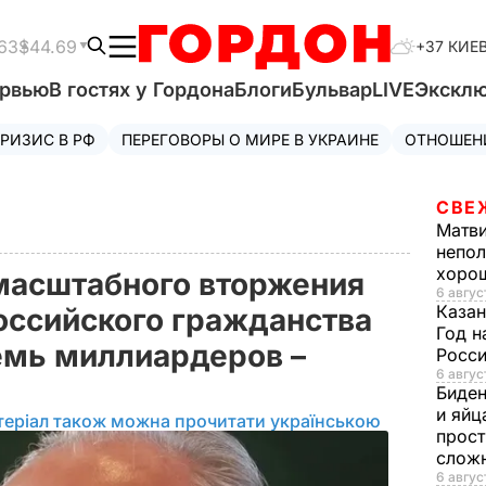
63
$44.69
+37 КИЕ
ервью
В гостях у Гордона
Блоги
Бульвар
LIVE
Экскл
РИЗИС В РФ
ПЕРЕГОВОРЫ О МИРЕ В УКРАИНЕ
ОТНОШЕН
СВЕ
Матв
непол
хорош
масштабного вторжения
6 авгус
Казан
российского гражданства
Год н
емь миллиардеров –
Росси
6 авгус
Биде
и яйц
теріал також можна прочитати українською
прост
слож
6 авгус