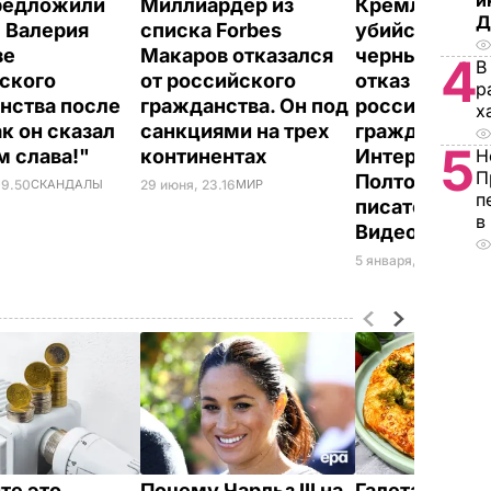
и
редложили
Миллиардер из
Кремлевски
Д
 Валерия
списка Forbes
убийства, гр
зе
Макаров отказался
черных мешк
4
В
ского
от российского
отказ от
р
нства после
гражданства. Он под
российского
х
ак он сказал
санкциями на трех
гражданства.
5
м слава!"
континентах
Интервью
Н
П
Полторацкого
09.50
СКАНДАЛЫ
29 июня, 23.16
МИР
п
писателем Т
в
Видео
5 января, 20.00
КУЛЬ
те это
Почему Чарльз III на
Галета с