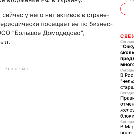
сейчас у него нет активов в стране-
периодически посещает ее по бизнес-
ООО "Большое Домодедово",
СВЕ
был.
Сегодня
"Окку
сколь
предл
много
РЕКЛАМА
Сегодня
В Рос
"нель
старш
Сегодня
Прави
отмен
желе
блок
Сегодня
В Мар
воды.