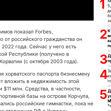
1
М
a
5
д
y
б
з
V
2
К
имов показал Forbes,
i
м
то от российского гражданства он
к
п
 2022 года. Сейчас у него есть
d
ой Республики (получено в
3
Д
e
п
Хорватии (с октября 2003 года).
o
4
З
ия хорватского паспорта бизнесмену
к
ет вложить в недвижимость этой
г
 $11 млн. Средства, в частности,
5
Д
портивной базы на острове Корчула,
у
М
вались российские гимнастки, пока не
"
е вторжение РФ в Украину.