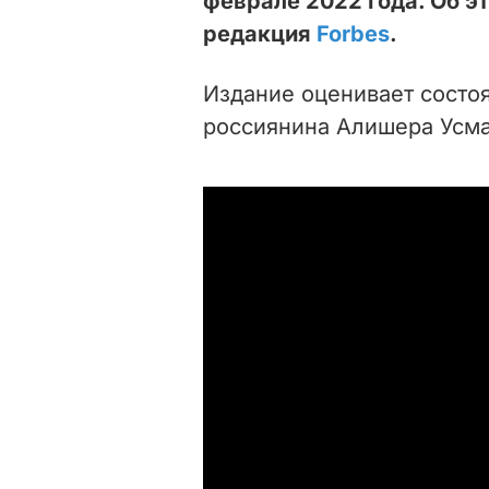
феврале 2022 года. Об э
редакция
Forbes
.
Издание оценивает состо
россиянина Алишера Усман