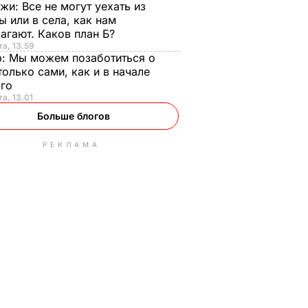
нжи:
Все не могут уехать из
ы или в села, как нам
агают. Каков план Б?
та, 13.59
р:
Мы можем позаботиться о
только сами, как и в начале
-го
та, 13.01
Больше блогов
РЕКЛАМА