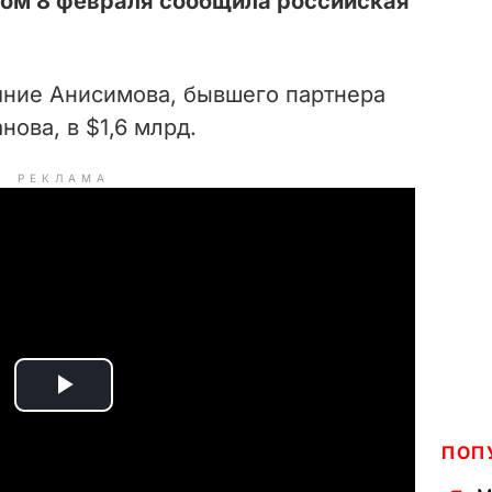
том 8 февраля сообщила российская
яние Анисимова, бывшего партнера
ова, в $1,6 млрд.
РЕКЛАМА
P
l
ПОП