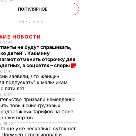
ПОПУЛЯРНОЕ
РЕКЛАМА
ЖИЕ НОВОСТИ
, 17.44
панты не будут спрашивать,
ко детей". Кабмину
агают отменить отсрочку для
детных, в соцсетях – споры
, 17.43
сии заявили, что женщин
зя подпускать" к мальчикам
е пяти лет
, 17.07
тельство призвали немедленно
ить повышение грузовых
знодорожных тарифов на фоне
ировки портов
, 16.50
ганце уже несколько суток нет
 Премьер отреагировал и