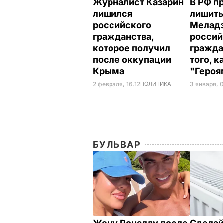
Журналист Казарин
В РФ п
лишился
лишить
российского
Мелад
гражданства,
россий
которое получил
гражда
после оккупации
того, к
Крыма
"Героя
2 февраля, 16.12
ПОЛИТИКА
3 января, 
БУЛЬВАР
Жену Роналду после
Сделай