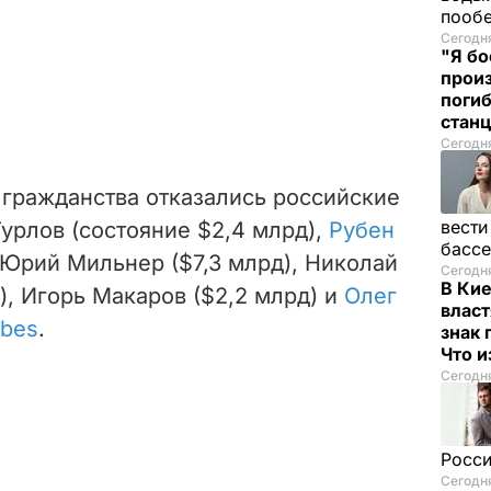
пооб
Сегодня
"Я бо
прои
поги
стан
Сегодня
 гражданства отказались российские
вести
урлов (состояние $2,4 млрд),
Рубен
басс
, Юрий Мильнер ($7,3 млрд), Николай
Сегодня
В Ки
), Игорь Макаров ($2,2 млрд) и
Олег
власт
rbes
.
знак 
Что 
Сегодня
Росси
Сегодня