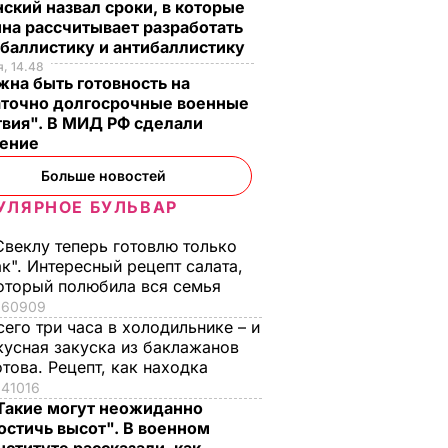
ский назвал сроки, в которые
на рассчитывает разработать
 баллистику и антибаллистику
, 14.48
на быть готовность на
аточно долгосрочные военные
твия". В МИД РФ сделали
ление
Больше новостей
УЛЯРНОЕ БУЛЬВАР
Свеклу теперь готовлю только
ак". Интересный рецепт салата,
оторый полюбила вся семья
60909
сего три часа в холодильнике – и
кусная закуска из баклажанов
отова. Рецепт, как находка
41016
Такие могут неожиданно
остичь высот". В военном