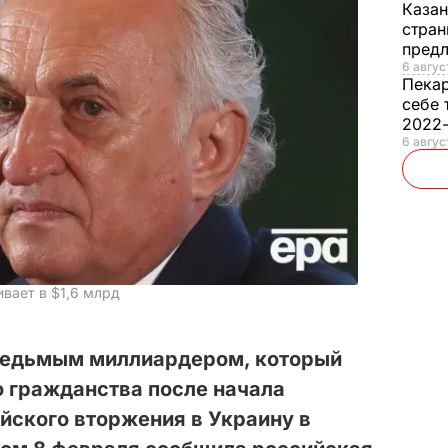
Каза
стран
предл
6 авгус
Пека
себе 
2022
6 авгус
вает в $1,6 млрд
седьмым миллиардером, который
о гражданства после начала
йского вторжения в Украину в