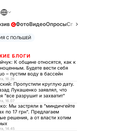
В
юзив
Фото
Видео
Опросы
Спецпроекты
Война в У
ИЯ С ПОЛЬШЕЙ
ЖИЕ БЛОГИ
ийчук:
К общине относятся, как к
ноценным. Будете вести себя
о – пустим воду в бассейн
та, 16.26
ский:
Пропустили круглую дату.
азад Лукашенко заявлял, что
я "все разрушит и захватит"
та, 16.07
нко:
Мы застряли в "миндичгейте
ах по 17 грн". Предлагаем
ые решения, а от власти хотим
ных
та, 14.45