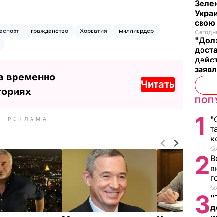
Зелен
Украи
свою
аспорт
гражданство
Хорватия
миллиардер
Сегодня
"Долж
дост
дейс
заяв
а временно
Читать
ториях
ПОП
1
"
РЕКЛАМА
т
к
2
В
в
г
3
"
д