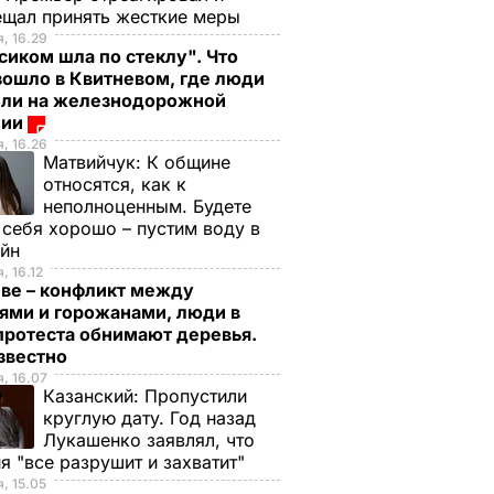
ещал принять жесткие меры
, 16.29
сиком шла по стеклу". Что
зошло в Квитневом, где люди
бли на железнодорожной
ции
, 16.26
Матвийчук:
К общине
относятся, как к
неполноценным. Будете
 себя хорошо – пустим воду в
ейн
, 16.12
еве – конфликт между
ями и горожанами, люди в
протеста обнимают деревья.
известно
, 16.07
Казанский:
Пропустили
круглую дату. Год назад
Лукашенко заявлял, что
я "все разрушит и захватит"
, 15.05