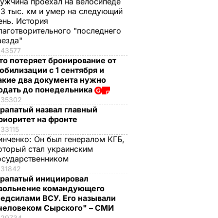
ужчина проехал на велосипеде
,3 тыс. км и умер на следующий
ень. История
лаготворительного "последнего
аезда"
43577
то потеряет бронирование от
обилизации с 1 сентября и
акие два документа нужно
одать до понедельника
35302
рапатый назвал главный
риоритет на фронте
33115
инченко:
Он был генералом КГБ,
оторый стал украинским
осударственником
31842
рапатый инициировал
вольнение командующего
едсилами ВСУ. Его называли
человеком Сырского" – СМИ
29734