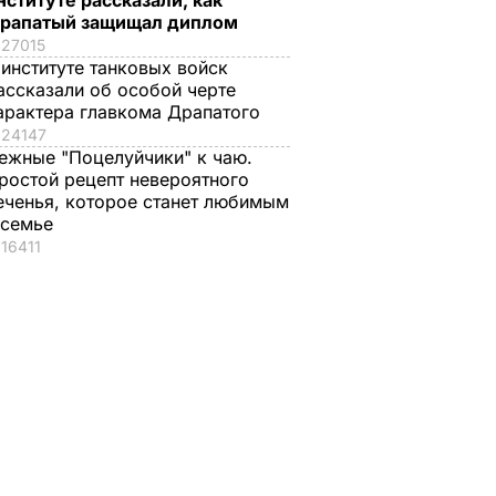
нституте рассказали, как
е
рапатый защищал диплом
уды
27015
ов,
 институте танковых войск
ассказали об особой черте
арактера главкома Драпатого
24147
ежные "Поцелуйчики" к чаю.
ростой рецепт невероятного
 с
еченья, которое станет любимым
ополем.
 семье
16411
ТУРА
"Какая мама, такие и
Ветеран Роменски