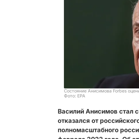
Состояние Анисимова Forbes оцени
Фото: ЕРА
Василий Анисимов стал 
отказался от российског
полномасштабного росси