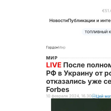
€51.
Новости
Публикации и инт
ТОПЛИВНЫЙ К
Гордон
Мир
МИР
LIVE
После полно
РФ в Украину от 
отказались уже с
Forbes
10 февраля 2024, 16.30
Цей ма