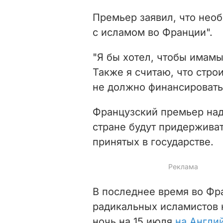
Премьер заявил, что нео
с исламом во Франции".
"Я
бы
хотел,
чтобы
имам
Также я
считаю, что стро
не должно финансировать
Французский премьер над
стране будут придержива
принятых в государстве.
В последнее время во Фр
радикальных исламистов 
ночь на 15 июля
на Англи