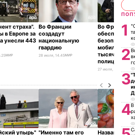
ПОП
1
"
ент страха".
Во Франции
Во Франции 
т
ы в Европе за
создадут
обеспечения
к
да унесли 443
национальную
безопасност
гвардию
мобилизовали
2
В
тысячи
.25
МИР
28 июля, 14.45
МИР
в
полицейски
г
27 июля, 16.39
МИР
3
"
д
и
Д
4
В
р
х
5
С
йский упырь"
"Именно там его
Названа лучш