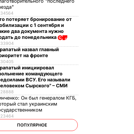
лаготворительного "последнего
аезда"
34564
то потеряет бронирование от
обилизации с 1 сентября и
акие два документа нужно
одать до понедельника
33904
рапатый назвал главный
риоритет на фронте
30405
рапатый инициировал
вольнение командующего
едсилами ВСУ. Его называли
человеком Сырского" – СМИ
28888
инченко:
Он был генералом КГБ,
оторый стал украинским
осударственником
23464
ПОПУЛЯРНОЕ