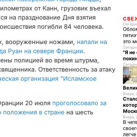
илометрах от Канн, грузовик въехал
ся на празднование Дня взятия
СВЕ
Сегодня
роисшествия погибли 84 человека.
Облом
пятиэ
ых, вооруженные ножами,
напали на
это м
Сегодня
да Руан на севере Франции
.
"Я не
покин
ены полицией во время штурма,
Сегодня
священника. Ответственность за атаку
ческая организация "Исламское
Велик
Вчера, 
Стало
Франции 20 июля
проголосовало за
котор
Моск
 положения в стране
на шесть
Вчера, 
В чет
своег
легч