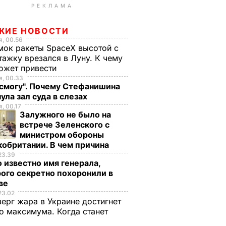
РЕКЛАМА
ЖИЕ НОВОСТИ
, 00.56
ок ракеты SpaceX высотой с
тажку врезался в Луну. К чему
ожет привести
, 00.33
 смогу". Почему Стефанишина
ула зал суда в слезах
, 00.17
Залужного не было на
встрече Зеленского с
министром обороны
обритании. В чем причина
23.39
 известно имя генерала,
ого секретно похоронили в
ве
23.02
верг жара в Украине достигнет
о максимума. Когда станет
е