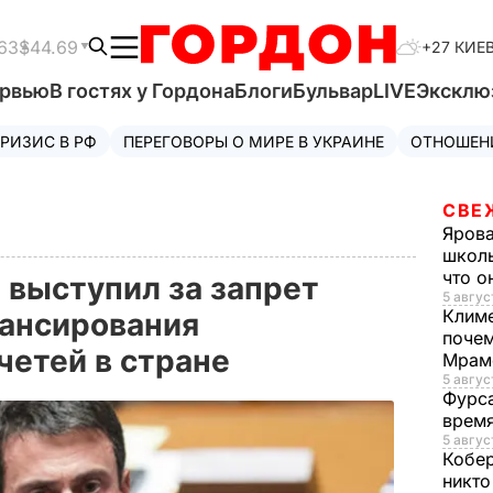
63
$44.69
+27 КИЕ
ервью
В гостях у Гордона
Блоги
Бульвар
LIVE
Эксклю
РИЗИС В РФ
ПЕРЕГОВОРЫ О МИРЕ В УКРАИНЕ
ОТНОШЕН
СВЕ
Яров
школь
что о
выступил за запрет
5 авгус
Клим
нансирования
почем
четей в стране
Мрам
5 август
Фурс
время
5 авгус
Кобе
никто