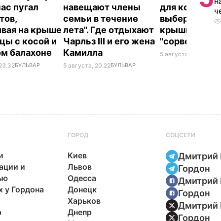
н
час пугал
навещают члены
для консерва
ч
тов,
семьи в течение
выберите ее 
ивая на крыше
лета". Где отдыхают
крышки на ба
цы с косой и
Чарльз III и его жена
"сорвет"
ом балахоне
Камилла
5 августа, 19.34
БУЛ
23.32
БУЛЬВАР
5 августа, 20.22
БУЛЬВАР
ГОРОД
СОЦСЕТИ
и
Киев
Дмитрий 
ации и
Львов
Гордон
ью
Одесса
Дмитрий 
х у Гордона
Донецк
Гордон
Харьков
Дмитрий 
р
Днепр
Гордон