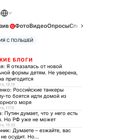
В
зив
Фото
Видео
Опросы
Спецпроекты
Война в Ук
ИЯ С ПОЛЬШЕЙ
ЖИЕ БЛОГИ
ая:
Я отказалась от новой
ной формы детям. Не уверена,
на пригодится
та, 18.19
енко:
Российские танкеры
у-то боятся идти домой из
орного моря
а, 17.15
а:
Путин думает, что у него есть
. Но РФ уже не может
та, 16.52
рник:
Думаете – езжайте, вас
 не осудит. Но...