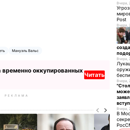
Вчера, 
Угроз
миров
Post
Вчера, 
созда
еть
Мануэль Вальс
подо
Вчера, 
Лукаш
оружи
а временно оккупированных
Читать
бесп
Вчера, 
"Стол
може
РЕКЛАМА
заявл
всту
Вчера, 
В Мос
секре
РосСМ