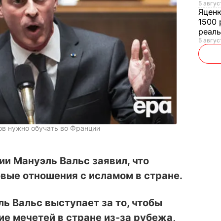
5 авгус
Яцен
1500 
реал
5 авгус
ов нужно обучать во Франции
и Мануэль Вальс заявил, что
вые отношения с исламом в стране.
 Вальс выступает за то, чтобы
е мечетей в стране из-за рубежа,