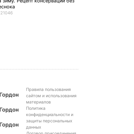
а зиму. Рецепт консервации без
ции,
говорят, что будет
бельгийские вафли
еснока
– и
тяжелая зима, и я не
из кисломолочного
21046
нках не
знаю, что делать,
сыра – идеальны д
потому что мне
чаепития. Рецепт с
некуда ехать
точными
ЬВАР
пропорциями
5 августа, 17.46
БУЛЬВАР
5 августа, 16.49
БУЛЬВАР
Правила пользования
Гордон
сайтом и использования
материалов
Политика
Гордон
конфиденциальности и
защиты персональных
Гордон
данных
Договор присоединения