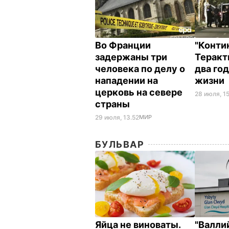
Во Франции
"Контин
задержаны три
Теракт
человека по делу о
два го
нападении на
жизни
церковь на севере
28 июля, 15
страны
29 июля, 13.52
МИР
БУЛЬВАР
Яйца не виноваты.
"Валли