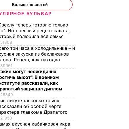
Больше новостей
УЛЯРНОЕ БУЛЬВАР
Свеклу теперь готовлю только
для
Ватикан осудил
Жители Ниццы
ак". Интересный рецепт салата,
"варварское
призывают власти
оторый полюбила вся семья
и
убийство"
Франции наградить
51808
 23,5
священника во
героев, пытавшихс
сего три часа в холодильнике – и
Франции
остановить грузови
кусная закуска из баклажанов
х
террориста
отова. Рецепт, как находка
26 июля, 18.03
МИР
39061
24 июля, 01.56
МИР
Такие могут неожиданно
остичь высот". В военном
нституте рассказали, как
рапатый защищал диплом
25349
 институте танковых войск
ассказали об особой черте
арактера главкома Драпатого
21953
амая вкусная кабачковая икра
ая соль
Мария Бурмака: Нам
Нежные