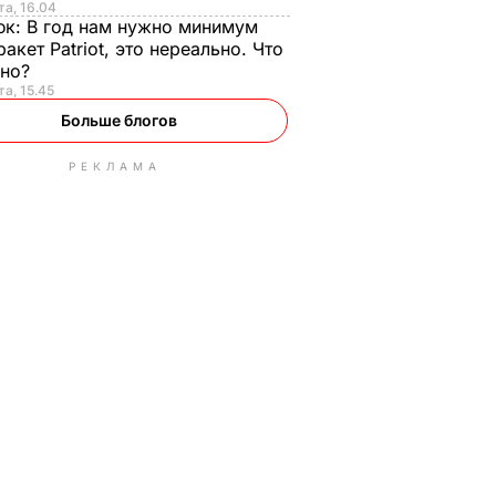
та, 16.04
юк:
В год нам нужно минимум
ракет Patriot, это нереально. Что
ьно?
та, 15.45
Больше блогов
РЕКЛАМА