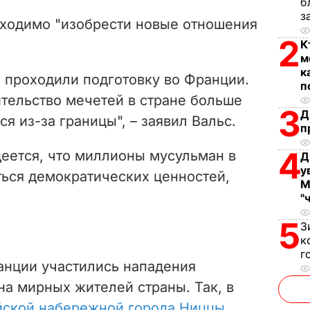
б
V
з
бходимо "изобрести новые отношения
i
2
К
м
d
к
ы
проходили подготовку
во Франции
.
п
e
ительство мечетей в стране больше
3
Д
ся из-за границы
", – заявил Вальс
.
п
o
4
еется, что миллионы мусульман в
Д
у
ться демократических ценностей,
М
"
5
З
к
г
анции участились нападения
на мирных жителей страны.
Так, в
йской набережной города Ниццы
,