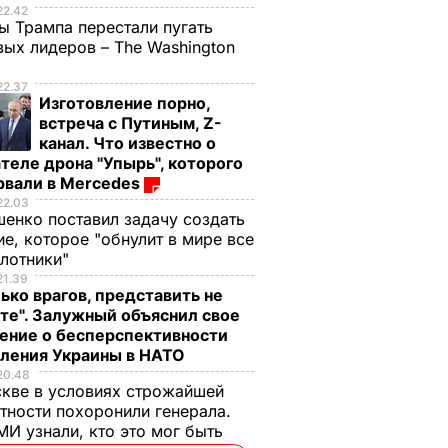
22.42
ы Трампа перестали пугать
ых лидеров – The Washington
22.37
Изготовление порно,
встреча с Путиным, Z-
канал. Что известно о
теле дрона "Упырь", которого
рвали в Mercedes
22.03
енко поставил задачу создать
е, которое "обнулит в мире все
илотники"
21.39
ько врагов, представить не
те". Залужный объяснил свое
ение о бесперспективности
пления Украины в НАТО
20.48
кве в условиях строжайшей
тности похоронили генерала.
И узнали, кто это мог быть