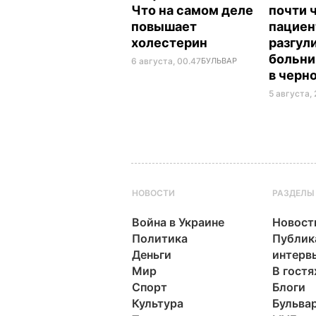
Что на самом деле
почти 
повышает
пациен
холестерин
разгул
больни
6 августа, 00.47
БУЛЬВАР
в черн
5 августа, 
НОВОСТИ
РАЗДЕЛЫ
Война в Украине
Новост
Политика
Публик
Деньги
интерв
Мир
В гостя
Спорт
Блоги
Культура
Бульва