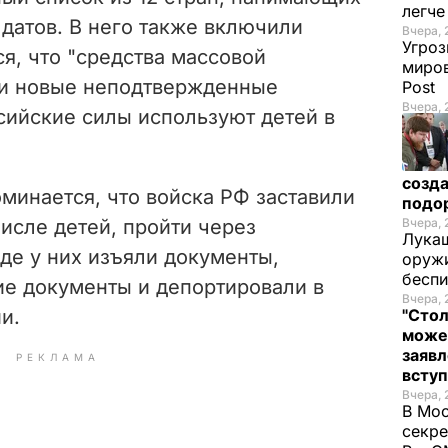
легч
датов. В него также включили
Вчера, 
Угроз
ся, что "средства массовой
миров
и новые неподтвержденные
Post
Вчера, 
сийские силы используют детей в
созда
оминается, что войска РФ заставили
подо
числе детей, пройти через
Вчера, 
Лукаш
де у них изъяли документы,
оружи
бесп
ие документы и депортировали в
Вчера, 
и.
"Стол
може
заявл
РЕКЛАМА
всту
Вчера, 
В Мос
секре