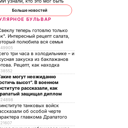
И узнали, кто это мог быть
Больше новостей
УЛЯРНОЕ БУЛЬВАР
Свеклу теперь готовлю только
ак". Интересный рецепт салата,
оторый полюбила вся семья
49905
сего три часа в холодильнике – и
кусная закуска из баклажанов
отова. Рецепт, как находка
38552
Такие могут неожиданно
остичь высот". В военном
нституте рассказали, как
рапатый защищал диплом
24898
 институте танковых войск
ассказали об особой черте
арактера главкома Драпатого
21607