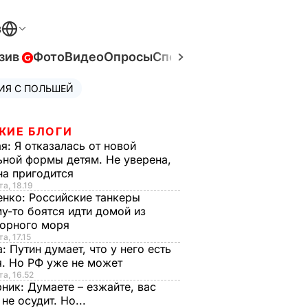
В
зив
Фото
Видео
Опросы
Спецпроекты
Война в Ук
ИЯ С ПОЛЬШЕЙ
ЖИЕ БЛОГИ
ая:
Я отказалась от новой
ной формы детям. Не уверена,
на пригодится
та, 18.19
енко:
Российские танкеры
у-то боятся идти домой из
орного моря
а, 17.15
а:
Путин думает, что у него есть
. Но РФ уже не может
та, 16.52
рник:
Думаете – езжайте, вас
 не осудит. Но...