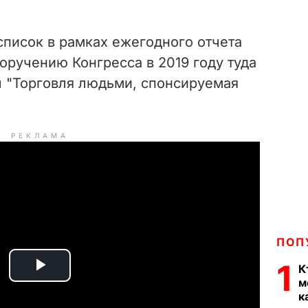
список в рамках ежегодного отчета
оручению Конгресса в 2019 году туда
 "Торговля людьми, спонсируемая
РЕКЛАМА
ПОП
1
К
P
м
к