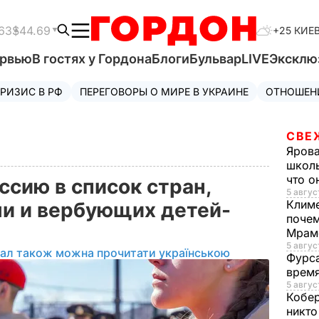
63
$44.69
+25 КИЕ
ервью
В гостях у Гордона
Блоги
Бульвар
LIVE
Эксклю
РИЗИС В РФ
ПЕРЕГОВОРЫ О МИРЕ В УКРАИНЕ
ОТНОШЕН
СВЕ
Яров
школь
что о
сию в список стран,
5 авгус
Клим
и и вербующих детей-
почем
Мрам
5 август
іал також можна прочитати українською
Фурс
время
5 авгус
Кобе
никто