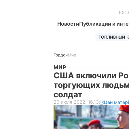
€51.
Новости
Публикации и инт
ТОПЛИВНЫЙ К
Гордон
Мир
МИР
США включили Рос
торгующих людьм
солдат
20 июля 2022, 16.13
Цей матер