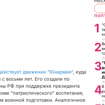
РосСМ
ПОП
1
"
т
к
2
В
в
г
3
"
д
 действует движение "Юнармия"
, куда
и
Д
 с восьми лет. Его создали по
4
ны РФ при поддержке президента
В
р
оме "патриотического" воспитания,
х
ам военной подготовки. Аналогичное