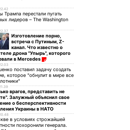
е
22.42
ы Трампа перестали пугать
ых лидеров – The Washington
22.37
Изготовление порно,
встреча с Путиным, Z-
канал. Что известно о
теле дрона "Упырь", которого
рвали в Mercedes
22.03
енко поставил задачу создать
е, которое "обнулит в мире все
илотники"
21.39
ько врагов, представить не
те". Залужный объяснил свое
ение о бесперспективности
пления Украины в НАТО
20.48
кве в условиях строжайшей
тности похоронили генерала.