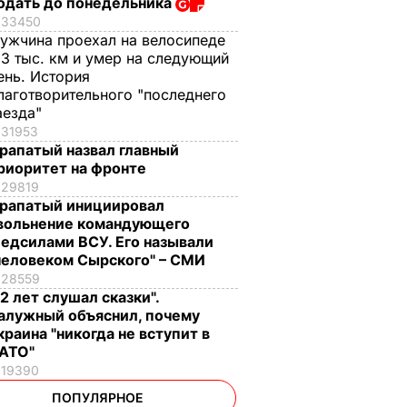
одать до понедельника
33450
ужчина проехал на велосипеде
,3 тыс. км и умер на следующий
ень. История
лаготворительного "последнего
аезда"
31953
рапатый назвал главный
риоритет на фронте
29819
рапатый инициировал
вольнение командующего
едсилами ВСУ. Его называли
человеком Сырского" – СМИ
28559
12 лет слушал сказки".
алужный объяснил, почему
краина "никогда не вступит в
АТО"
19390
ПОПУЛЯРНОЕ