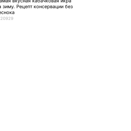
амая вкусная кабачковая икра
а зиму. Рецепт консервации без
еснока
20929