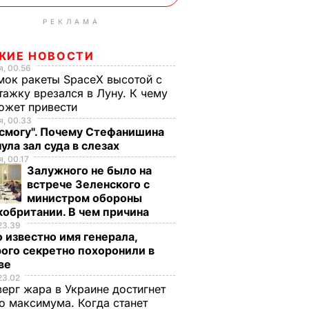
РЕКЛАМА
ЖИЕ НОВОСТИ
, 00.56
ок ракеты SpaceX высотой с
тажку врезался в Луну. К чему
ожет привести
, 00.33
 смогу". Почему Стефанишина
ула зал суда в слезах
, 00.17
Залужного не было на
встрече Зеленского с
министром обороны
обритании. В чем причина
23.39
 известно имя генерала,
ого секретно похоронили в
ве
23.02
верг жара в Украине достигнет
о максимума. Когда станет