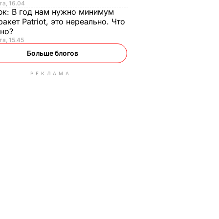
та, 16.04
юк:
В год нам нужно минимум
ракет Patriot, это нереально. Что
ьно?
та, 15.45
Больше блогов
РЕКЛАМА