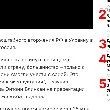
l
п
2
a
М
5
д
y
б
з
V
3
асштабного вторжения РФ в Украину в
Д
i
п
Россия.
4
d
Д
ишлось покинуть свои дома...
у
М
e
и страну, большинство – только с
"
они смогли унести с собой. Это
o
5
"
и к эксплуатации", – заявил
З
рь Энтони Блинкен на презентации
У
Н
-служба Госдепа.
астоящее время в мире около 25 млн