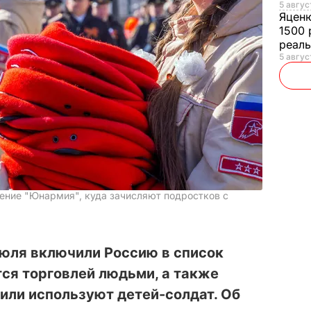
5 авгус
Яцен
1500 
реал
5 авгус
жение "Юнармия", куда зачисляют подростков с
юля включили Россию в список
ся торговлей людьми, а также
или используют детей-солдат. Об