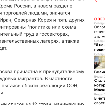
Кроме России, в новом разделе
я торговлей людьми, значатся
СВЕ
 Иран, Северная Корея и пять других
Сегодня
ентированы "политика или схема
Облом
пятиэ
ительный труд в госсекторах,
это м
авительственных лагерях, а также
Сегодня
"Я не
ат.
покин
Сегодня
Москва причастна к принудительному
Велик
Вчера, 
удовых мигрантов. В частности,
Стало
, пытаясь обойти резолюции ООН,
котор
Моск
и.
Вчера, 
В чет
своег
ый список из 12 стран, нанимающих