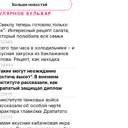
Больше новостей
УЛЯРНОЕ БУЛЬВАР
Свеклу теперь готовлю только
ак". Интересный рецепт салата,
оторый полюбила вся семья
52860
сего три часа в холодильнике – и
кусная закуска из баклажанов
отова. Рецепт, как находка
39443
Такие могут неожиданно
остичь высот". В военном
нституте рассказали, как
рапатый защищал диплом
25619
 институте танковых войск
ассказали об особой черте
арактера главкома Драпатого
22173
вали
амая вкусная кабачковая икра
вщини".