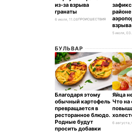
из-за взрыва
зафикс
гранаты
районе
аэропо
6 июля, 11.08
ПРОИСШЕСТВИЯ
взрыв
5 июля, 03
БУЛЬВАР
Благодаря этому
Яйца н
обычный картофель
Что на
превращается в
повыш
ресторанное блюдо.
холес
Родные будут
6 августа,
просить добавки