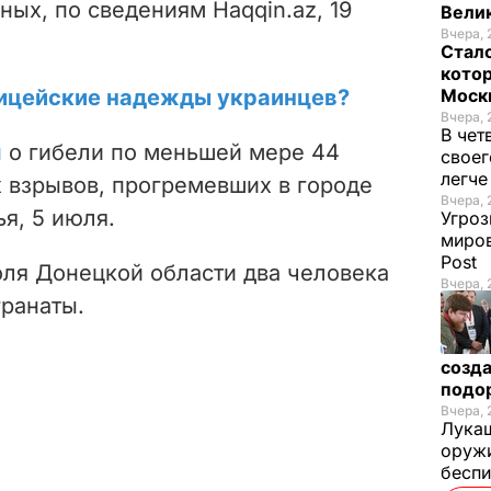
ных, по сведениям Haqqin.az, 19
Велик
Вчера, 
Стало
котор
ицейские надежды украинцев?
Моск
Вчера, 
В чет
и
о гибели по меньшей мере 44
своег
легч
х взрывов, прогремевших в городе
Вчера, 
я, 5 июля.
Угроз
миров
Post
ля Донецкой области два человека
Вчера, 
гранаты.
созда
подо
Вчера, 
Лукаш
оружи
бесп