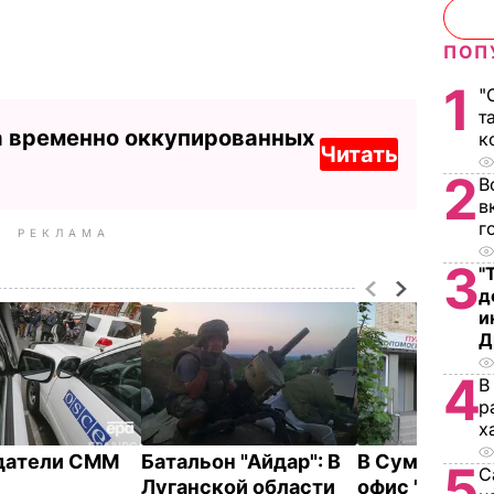
ПОП
1
"
т
а временно оккупированных
к
Читать
2
В
в
г
РЕКЛАМА
3
"
д
и
Д
4
В
р
х
датели СММ
Батальон "Айдар": В
В Сумах взор
5
С
Луганской области
офис "Батькі