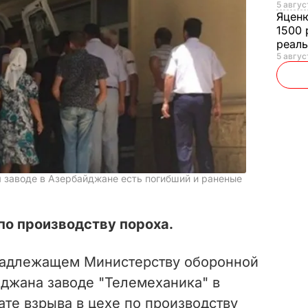
5 авгус
Яцен
1500 
реал
5 авгус
м заводе в Азербайджане есть погибший и раненые
по производству пороха.
надлежащем Министерству оборонной
джана заводе "Телемеханика" в
ате взрыва в цехе по производству