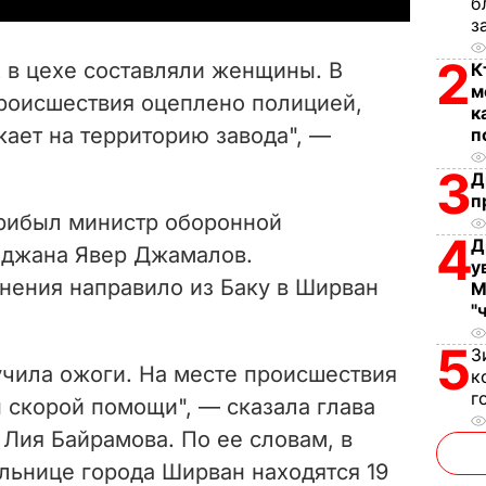
б
з
V
2
 в цехе составляли женщины. В
К
i
м
роисшествия оцеплено полицией,
к
кает на территорию завода", —
п
d
3
Д
e
п
рибыл министр оборонной
o
4
Д
джана Явер Джамалов.
у
нения направило из Баку в Ширван
М
"
5
З
учила ожоги. На месте происшествия
к
г
 скорой помощи", — сказала глава
Лия Байрамова. По ее словам, в
льнице города Ширван находятся 19