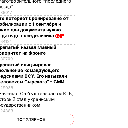
лаготворительного "последнего
аезда"
36017
то потеряет бронирование от
обилизации с 1 сентября и
акие два документа нужно
одать до понедельника
34121
рапатый назвал главный
риоритет на фронте
30709
рапатый инициировал
вольнение командующего
едсилами ВСУ. Его называли
человеком Сырского" – СМИ
29036
инченко:
Он был генералом КГБ,
оторый стал украинским
осударственником
24883
ПОПУЛЯРНОЕ