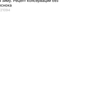
а зиму. Рецепт консервации без
аж
еснока
21094
ИЯ
его
Названа лучшая соль
Мария Бурмака: На
ены
для консервации,
говорят, что будет
ние
выберите ее – и
тяжелая зима, и я н
тдыхают
крышки на банках не
знаю, что делать,
го жена
"сорвет"
потому что мне
некуда ехать
5 августа, 19.34
БУЛЬВАР