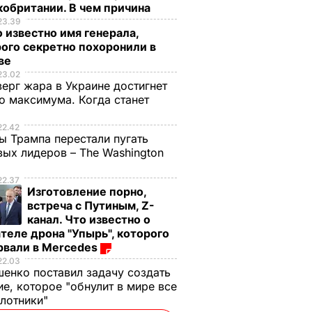
обритании. В чем причина
23.39
 известно имя генерала,
ого секретно похоронили в
ве
23.02
верг жара в Украине достигнет
о максимума. Когда станет
е
22.42
ы Трампа перестали пугать
ых лидеров – The Washington
22.37
Изготовление порно,
встреча с Путиным, Z-
канал. Что известно о
теле дрона "Упырь", которого
рвали в Mercedes
22.03
енко поставил задачу создать
е, которое "обнулит в мире все
илотники"