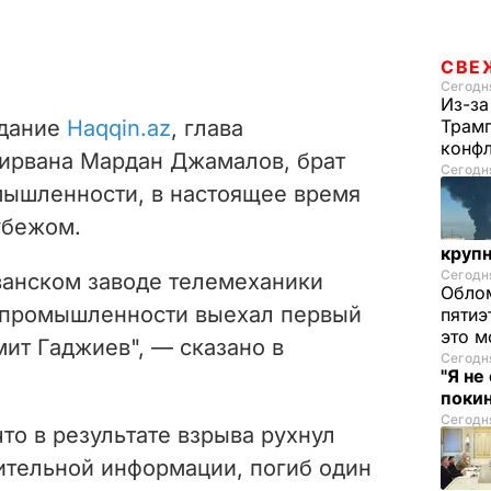
СВЕ
Сегодня
Из-за
здание
Haqqin.az
, глава
Трамп
конф
ирвана Мардан Джамалов, брат
Сегодня
ышленности, в настоящее время
убежом.
круп
Сегодня
ванском заводе телемеханики
Облом
 промышленности выехал первый
пятиэ
это м
ит Гаджиев", — сказано в
Сегодня
"Я не
покин
Сегодня
что в результате взрыва рухнул
рительной информации, погиб один