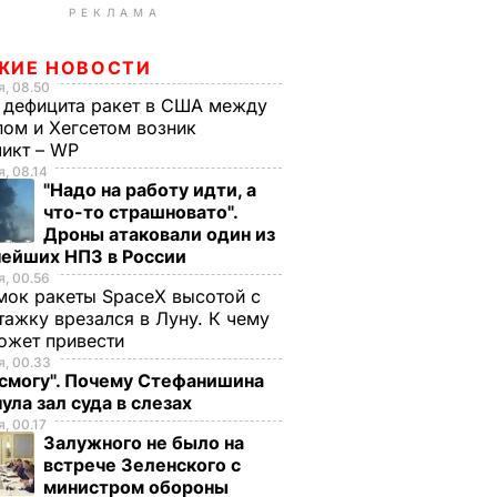
РЕКЛАМА
ЖИЕ НОВОСТИ
, 08.50
 дефицита ракет в США между
ом и Хегсетом возник
ликт – WP
, 08.14
"Надо на работу идти, а
что-то страшновато".
Дроны атаковали один из
нейших НПЗ в России
, 00.56
ок ракеты SpaceX высотой с
тажку врезался в Луну. К чему
ожет привести
, 00.33
 смогу". Почему Стефанишина
ула зал суда в слезах
, 00.17
Залужного не было на
встрече Зеленского с
министром обороны