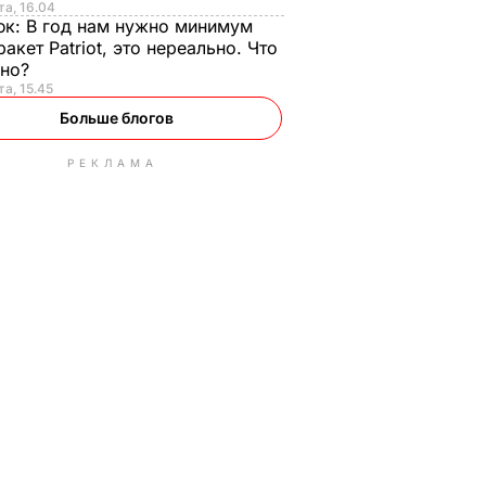
та, 16.04
юк:
В год нам нужно минимум
ракет Patriot, это нереально. Что
ьно?
та, 15.45
Больше блогов
РЕКЛАМА