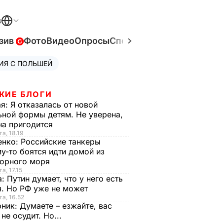
В
зив
Фото
Видео
Опросы
Спецпроекты
Война в Ук
ИЯ С ПОЛЬШЕЙ
ЖИЕ БЛОГИ
ая:
Я отказалась от новой
ной формы детям. Не уверена,
на пригодится
та, 18.19
енко:
Российские танкеры
у-то боятся идти домой из
орного моря
а, 17.15
а:
Путин думает, что у него есть
. Но РФ уже не может
та, 16.52
рник:
Думаете – езжайте, вас
 не осудит. Но...