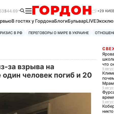
63
$44.69
+29 КИЕ
ервью
В гостях у Гордона
Блоги
Бульвар
LIVE
Эксклю
РИЗИС В РФ
ПЕРЕГОВОРЫ О МИРЕ В УКРАИНЕ
ОТНОШЕН
СВЕ
Яров
школь
что о
з-за взрыва на
5 авгус
Клим
 один человек погиб и 20
почем
Мрам
5 август
Фурс
время
5 авгус
Кобе
никто