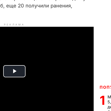
б, еще 20 получили ранения,
РЕКЛАМА
P
l
ПОП
1
М
a
5
д
y