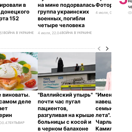
н
ировали в
на мине подорвалась
Фоторепорт
ч
 донецкого
группа украинских
4 июля, 08.12
СОБЫТ
рта 152
военных, погибли
а
четыре человека
.51
ВОЙНА В УКРАИНЕ
4 июля, 22.04
ВОЙНА В УКРАИНЕ
е виноваты.
"Валлийский упырь"
"Именно там 
 самом деле
почти час пугал
навещают чл
ает
пациентов,
семьи в тече
терин
разгуливая на крыше
лета". Где о
больницы с косой и
Чарльз III и е
 00.47
БУЛЬВАР
в черном балахоне
Камилла