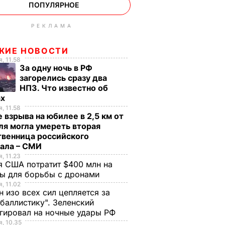
ПОПУЛЯРНОЕ
РЕКЛАМА
ЖИЕ НОВОСТИ
, 11.58
За одну ночь в РФ
загорелись сразу два
НПЗ. Что известно об
ах
, 11.58
 взрыва на юбилее в 2,5 км от
я могла умереть вторая
твенница российского
рала – СМИ
, 11.23
 США потратит $400 млн на
ры для борьбы с дронами
, 11.02
н изо всех сил цепляется за
баллистику". Зеленский
гировал на ночные удары РФ
, 10.35