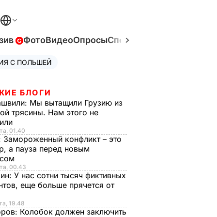
зив
Фото
Видео
Опросы
Спецпроекты
Война в Ук
ИЯ С ПОЛЬШЕЙ
ЖИЕ БЛОГИ
ашвили:
Мы вытащили Грузию из
ой трясины. Нам этого не
тили
та, 01.40
:
Замороженный конфликт – это
р, а пауза перед новым
исом
та, 00.43
рин:
У нас сотни тысяч фиктивных
нтов, еще больше прячется от
та, 19.48
оров:
Колобок должен заключить