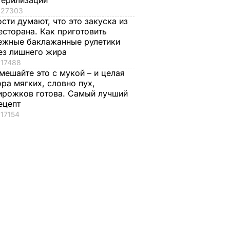
терилизации
27303
ости думают, что это закуска из
есторана. Как приготовить
ежные баклажанные рулетики
ез лишнего жира
17488
мешайте это с мукой – и целая
ора мягких, словно пух,
ирожков готова. Самый лучший
и о
ецепт
ном
17154
ой
ине,
м
для
IMARS
А В УКРАИНЕ