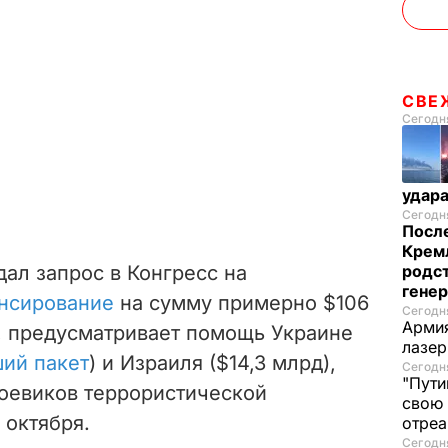
СВЕ
Сегодня
удар
Сегодня
После
Кремл
дал запрос в Конгресс на
родс
гене
нсирование
на сумму примерно $106
Сегодня
Армия
и, предусматривает помощь Украине
лазе
ий пакет
) и Израиля ($14,3 млрд),
Сегодня
"Пути
боевиков террористической
свою 
 октября.
отреа
Сегодня