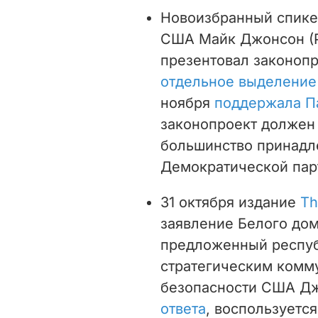
Новоизбранный спике
США Майк Джонсон (Р
презентовал законоп
отдельное выделение 
ноября
поддержала П
законопроект должен 
большинство принадл
Демократической пар
31 октября издание
Th
заявление Белого дом
предложенный респуб
стратегическим комм
безопасности США Д
ответа
, воспользуетс