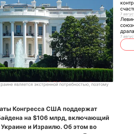
контр
счас
7 авгус
Леви
союзн
драла
7 август
краине является экстренной потребностью, поэтому
раты Конгресса США поддержат
Байдена на $106 млрд, включающий
Украине и Израилю. Об этом во