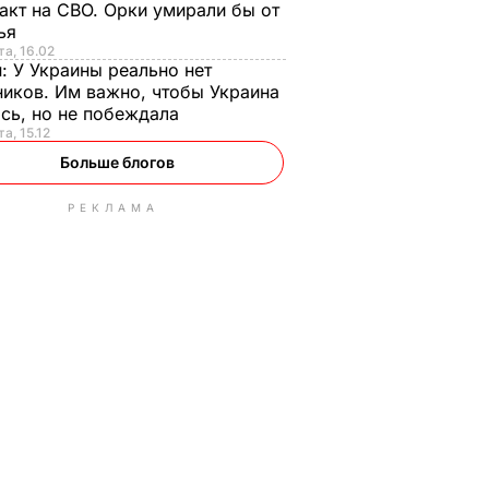
акт на СВО. Орки умирали бы от
тья
та, 16.02
н:
У Украины реально нет
иков. Им важно, чтобы Украина
сь, но не побеждала
а, 15.12
Больше блогов
РЕКЛАМА