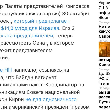
Украи
р Палаты представителей Конгресса
США о
нефтя
еспубликанская партия) 30 октября
Bloo
роект,
который предполагает
Сегодня
Не по
$14,3 млрд для Израиля
. Его 2
каку
алата представителей
, теперь
Свир
Сегодня
рассмотреть Сенат, в котором
ежит представителям
тии.
четы
Киев
e Hill
написало, ссылаясь на
Сегодня
До $2
а, что Байден ветирует
РФ ст
"выи
ликанцами пакет. Координатор по
Сегодня
уникациям Совета национальной
Бывш
расск
жон Кирби
не дал однозначного
Пути
я ли американский президент правом
пере