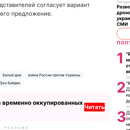
Сегодня
едставителей согласует вариант
Разве
дрон
 его предложение.
украи
СМИ
ПОП
1
"
н
с
и
Белый дом
война России против Украины
2
"
Джо Байден
Д
н
д
а временно оккупированных
Читать
3
Д
о
н
РЕКЛАМА