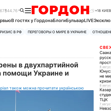
.67
$44.76
+18 КИЕВ
ервью
В гостях у Гордона
Блоги
Бульвар
LIVE
Эксклю
РИЗИС В РФ
ПЕРЕГОВОРЫ О МИРЕ В УКРАИНЕ
ОТНОШЕН
СВЕ
Саак
русск
прос
рены в двухпартийной
8 авгус
Юнус
 помощи Украине и
не ми
криз
8 авгус
ріал також можна прочитати українською
Каза
студе
ТЦК
7 авгус
Невз