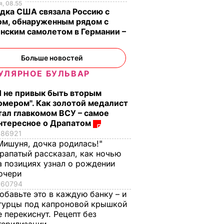
, 08.55
дка США связала Россию с
ом, обнаруженным рядом с
нским самолетом в Германии –
Больше новостей
УЛЯРНОЕ БУЛЬВАР
Я не привык быть вторым
омером". Как золотой медалист
тал главкомом ВСУ – самое
нтересное о Драпатом
86921
Мишуня, дочка родилась!"
рапатый рассказал, как ночью
а позициях узнал о рождении
очери
60794
обавьте это в каждую банку – и
гурцы под капроновой крышкой
е перекиснут. Рецепт без