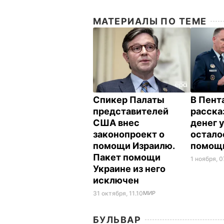
МАТЕРИАЛЫ ПО ТЕМЕ
Спикер Палаты
В Пент
представителей
расска
США внес
денег 
законопроект о
остало
помощи Израилю.
помощ
Пакет помощи
1 ноября, 0
Украине из него
исключен
31 октября, 11.10
МИР
БУЛЬВАР