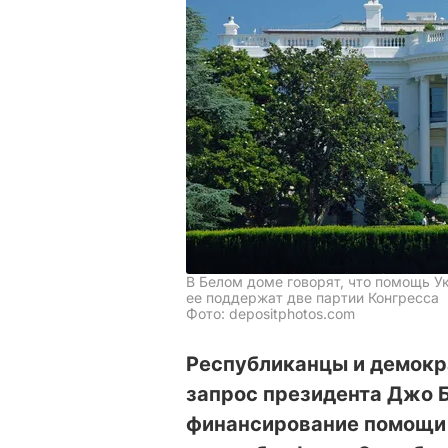
В Белом доме говорят, что помощь У
ее поддержат две партии Конгресса
Фото: depositphotos.com
Республиканцы и демок
запрос президента Джо 
финансирование помощи 