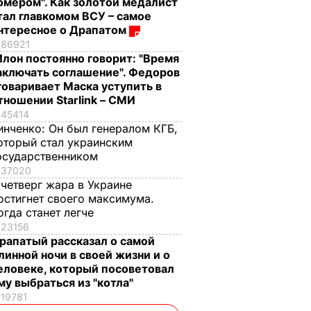
омером". Как золотой медалист
тал главкомом ВСУ – самое
нтересное о Драпатом
86921
Илон постоянно говорит: "Время
аключать соглашение". Федоров
говаривает Маска уступить в
тношении Starlink – СМИ
45414
инченко:
Он был генералом КГБ,
оторый стал украинским
осударственником
37020
 четверг жара в Украине
остигнет своего максимума.
огда станет легче
23156
рапатый рассказал о самой
линной ночи в своей жизни и о
еловеке, который посоветовал
му выбраться из "котла"
19781