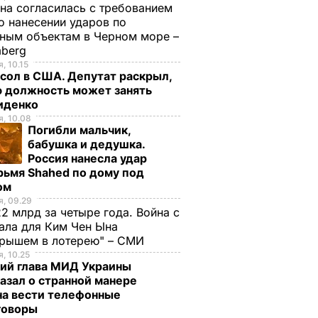
на согласилась с требованием
 нанесении ударов по
ным объектам в Черном море –
mberg
, 10.15
сол в США. Депутат раскрыл,
ю должность может занять
иденко
, 10.08
Погибли мальчик,
бабушка и дедушка.
Россия нанесла удар
рьмя Shahed по дому под
ом
, 09.29
2 млрд за четыре года. Война с
ала для Ким Чен Ына
грышем в лотерею" – СМИ
, 10.25
ий глава МИД Украины
азал о странной манере
на вести телефонные
говоры