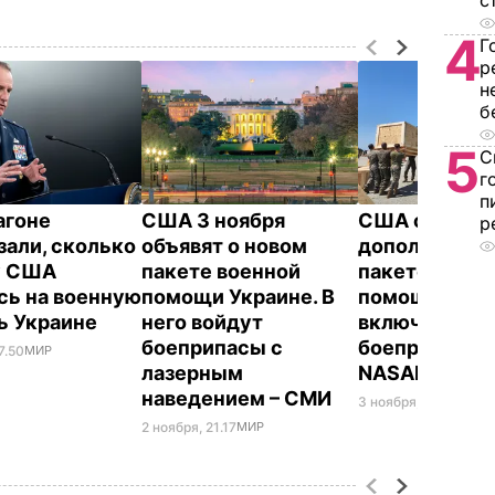
с
4
Г
р
н
б
5
С
г
п
агоне
США 3 ноября
США объявил
р
зали, сколько
объявят о новом
дополнитель
у США
пакете военной
пакете военн
сь на военную
помощи Украине. В
помощи Укра
ь Украине
него войдут
включающе
боеприпасы с
боеприпасы 
7.50
МИР
лазерным
NASAMS и H
наведением – СМИ
3 ноября, 18.35
ВОЙН
2 ноября, 21.17
МИР