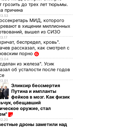
 грозить до трех лет тюрьмы.
ва причина
23.53
оссекретарь МИД, которого
ревают в хищении миллионных
ртвований, вышел из СИЗО
23.17
кричат, беспредел, кровь".
чев рассказал, как смотрел с
новским порно
23.04
 сделан из железа". Усик
азал об усталости после годов
ксе
23.01
Эликсир бессмертия
Путина и импланты
фейков в мозг. Как физик
льчук, обещавший
ическое оружие, стал
оем"
22.20
вестные дроны заметили над