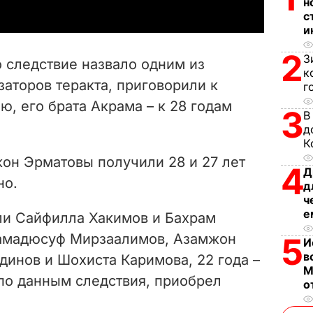
н
y
с
и
V
2
З
 следствие назвало одним из
к
i
аторов теракта, приговорили к
г
, его брата Акрама – к 28 годам
d
3
В
д
e
К
н Эрматовы получили 28 и 27 лет
4
o
Д
но.
д
ч
е
ли Сайфилла Хакимов и Бахрам
хамадюсуф Мирзаалимов, Азамжон
5
И
в
инов и Шохиста Каримова, 22 года –
М
 по данным следствия, приобрел
о