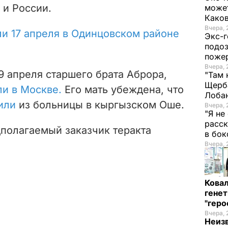
 и России.
может
Како
Вчера, 
и 17 апреля в Одинцовском районе
Экс-г
подоз
поже
Вчера, 
9 апреля старшего брата Аброра,
"Там 
Щерба
и в Москве.
Его мать убеждена, что
Лоба
или
из больницы в кыргызском Оше.
Вчера, 
"Я не
расск
дполагаемый заказчик теракта
в бо
Вчера, 
Кова
генет
"гер
Вчера, 
Неиз