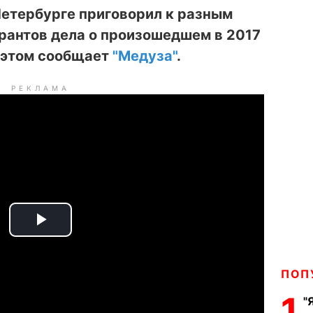
Петербурге приговорил к разным
рантов дела о произошедшем в 2017
б этом сообщает
"Медуза"
.
РЕКЛАМА
P
l
ПОП
a
1
"