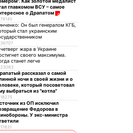
омером". Как золотой медалист
тал главкомом ВСУ – самое
нтересное о Драпатом
76145
инченко:
Он был генералом КГБ,
оторый стал украинским
осударственником
36707
 четверг жара в Украине
остигнет своего максимума.
огда станет легче
23083
рапатый рассказал о самой
линной ночи в своей жизни и о
еловеке, который посоветовал
му выбраться из "котла"
18275
сточник из ОП исключил
озвращение Федорова в
инобороны. У экс-министра
тветили
17831