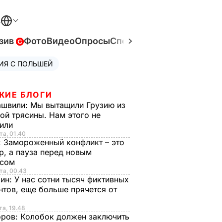
В
зив
Фото
Видео
Опросы
Спецпроекты
Война в Ук
ИЯ С ПОЛЬШЕЙ
ЖИЕ БЛОГИ
ашвили:
Мы вытащили Грузию из
ой трясины. Нам этого не
тили
та, 01.40
:
Замороженный конфликт – это
р, а пауза перед новым
исом
та, 00.43
рин:
У нас сотни тысяч фиктивных
нтов, еще больше прячется от
та, 19.48
оров:
Колобок должен заключить