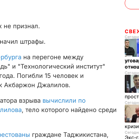
 не признал.
СВЕ
Сегодня
начил штрафы.
ербурга
на перегоне между
угова
дь" и "Технологический институт"
отнош
Сегодня
года. Погибли 15 человек и
к Акбаржон Джалилов.
прос
затора взрыва
вычислили по
Сегодня
лилова
, тело которого найдено среди
криз
Сегодня
рестованы
граждане Таджикистана,
Экс-г