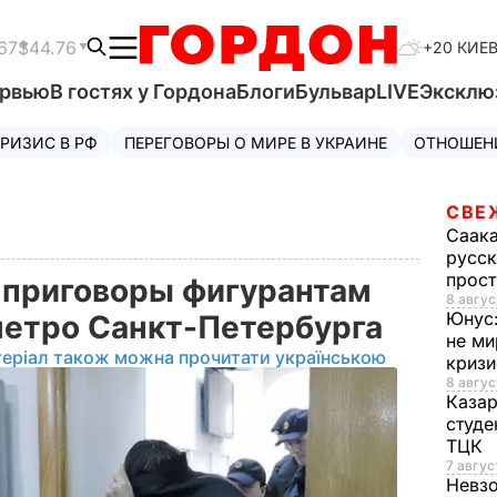
67
$44.76
+20 КИЕ
ервью
В гостях у Гордона
Блоги
Бульвар
LIVE
Эксклю
РИЗИС В РФ
ПЕРЕГОВОРЫ О МИРЕ В УКРАИНЕ
ОТНОШЕН
СВЕ
Саак
русск
прос
 приговоры фигурантам
8 авгус
Юнус
 метро Санкт-Петербурга
не ми
теріал також можна прочитати українською
криз
8 авгус
Каза
студе
ТЦК
7 авгус
Невз