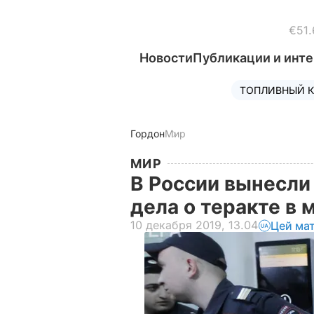
€51.
Новости
Публикации и инт
ТОПЛИВНЫЙ К
Гордон
Мир
МИР
В России вынесли
дела о теракте в
10 декабря 2019, 13.04
Цей ма