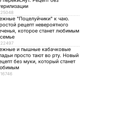
е перекиснут. Рецепт без
ь
Теракт в метро
терилизации
аждым
Санкт-Петербурга.
25048
и при
Фоторепортаж
ежные "Поцелуйчики" к чаю.
т
3 апреля, 18.22
СОБЫТИЯ
ростой рецепт невероятного
ть
еченья, которое станет любимым
ро
 семье
22497
ежные и пышные кабачковые
ладьи просто тают во рту. Новый
ецепт без муки, который станет
юбимым
16746
, что
"Ничего навязывать
Смешайте это с
з
не буду". Драпатый
мукой – и целая гор