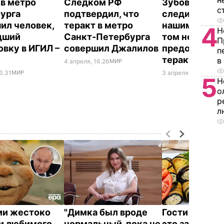
н
 в метро
Следком РФ
Зубов: Власт
с
урга
подтвердил, что
следит за к
ил человек,
теракт в метро
нашим шагом 
4
Н
дший
Санкт-Петербурга
том не може
П
овку в ИГИЛ –
совершил Джалилов
предотврати
п
теракт в мет
в
4 апреля, 16.26
МИР
3.31
МИР
3 апреля, 19.23
МИР
5
Н
о
р
л
ии жестоко
"Димка был вроде
Гости думают
и любимого
нормальный, пока не
это закуска и