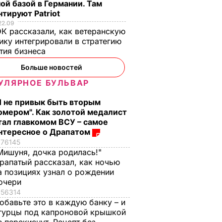
ой базой в Германии. Там
тируют Patriot
22.09
К рассказали, как ветеранскую
ику интегрировали в стратегию
тия бизнеса
Больше новостей
УЛЯРНОЕ БУЛЬВАР
Я не привык быть вторым
омером". Как золотой медалист
тал главкомом ВСУ – самое
нтересное о Драпатом
76145
Мишуня, дочка родилась!"
рапатый рассказал, как ночью
а позициях узнал о рождении
очери
56314
обавьте это в каждую банку – и
гурцы под капроновой крышкой