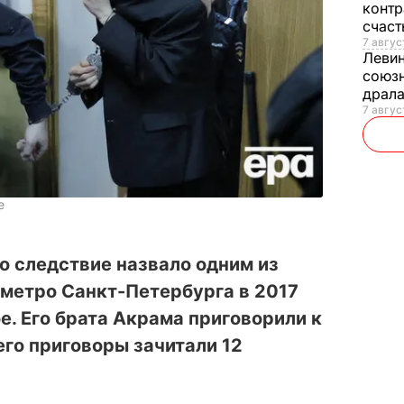
контр
счас
7 авгус
Леви
союзн
драла
7 август
е
о следствие назвало одним из
 метро Санкт-Петербурга в 2017
е. Его брата Акрама приговорили к
его приговоры зачитали 12