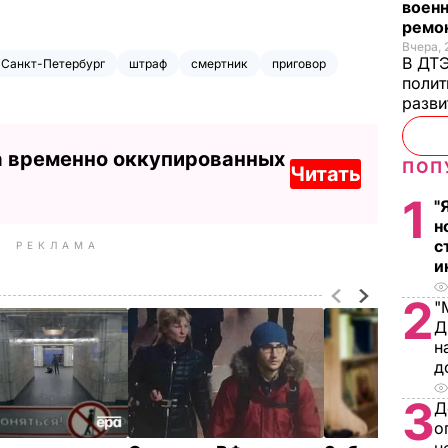
военн
ремон
Вчера, 
В ДТЭ
Санкт-Петербург
штраф
смертник
приговор
полит
разви
а временно оккупированных
ПОП
Читать
1
"
н
с
РЕКЛАМА
и
2
"
Д
н
д
3
Д
о