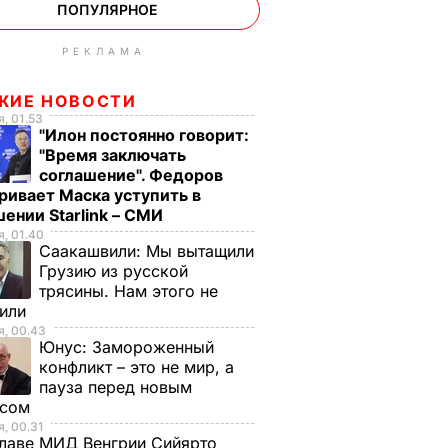
ПОПУЛЯРНОЕ
РЕКЛАМА
ЖИЕ НОВОСТИ
, 01.53
"Илон постоянно говорит:
"Время заключать
соглашение". Федоров
ривает Маска уступить в
ении Starlink – СМИ
, 01.40
Саакашвили:
Мы вытащили
Грузию из русской
трясины. Нам этого не
тили
, 00.43
Юнус:
Замороженный
конфликт – это не мир, а
пауза перед новым
исом
, 00.31
лаве МИД Венгрии Сийярто