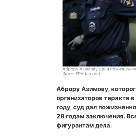
Аброру Азимову дали пожизненно
Фото: ЕРА (архив)
Аброру Азимову, которог
организаторов теракта в
году, суд дал пожизненно
28 годам заключения. Вс
фигурантам дела.