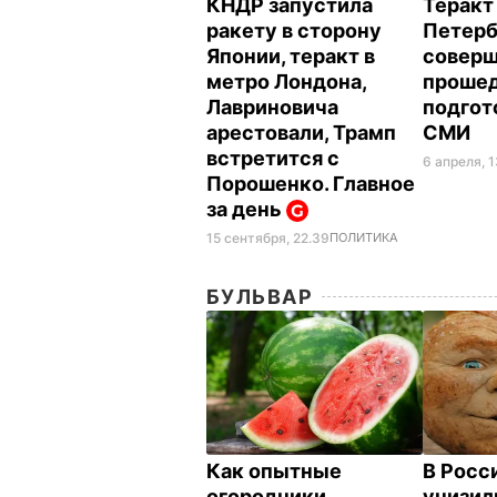
КНДР запустила
Теракт
ракету в сторону
Петерб
Японии, теракт в
соверш
метро Лондона,
проше
Лавриновича
подгот
арестовали, Трамп
СМИ
встретится с
6 апреля, 1
Порошенко. Главное
за день
15 сентября, 22.39
ПОЛИТИКА
БУЛЬВАР
Как опытные
В Росс
огородники
унизил