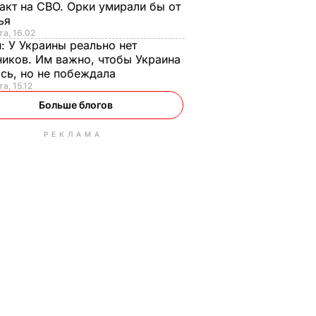
акт на СВО. Орки умирали бы от
тья
та, 16.02
н:
У Украины реально нет
иков. Им важно, чтобы Украина
сь, но не побеждала
а, 15.12
Больше блогов
РЕКЛАМА