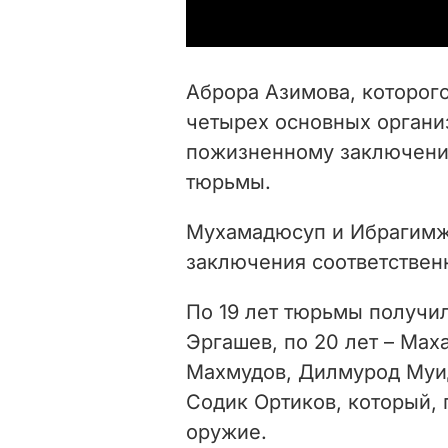
Аброра Азимова, которого
четырех основных организ
пожизненному заключению
тюрьмы.
Мухамадюсуп и Ибрагимжо
заключения соответствен
По 19 лет тюрьмы получи
Эргашев, по 20 лет – Ма
Махмудов, Дилмурод Муид
Содик Ортиков, который,
оружие.