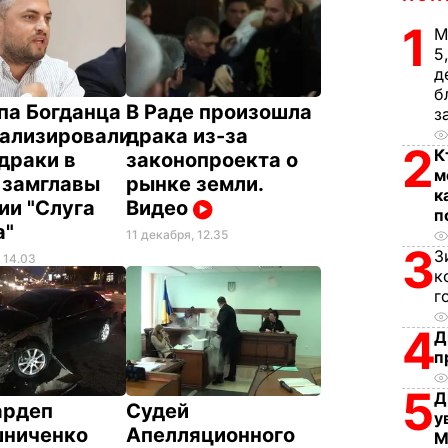
1
М
5
д
б
па Богданца
В Раде произошла
з
тализировали
драка из-за
2
К
драки в
законопроекта о
м
 замглавы
рынке земли.
к
ии "Слуга
Видео
п
а"
11 декабря, 12.35
3
З
 14.03
к
г
4
Д
п
5
Д
ардеп
Судей
у
ниченко
Апелляционного
М