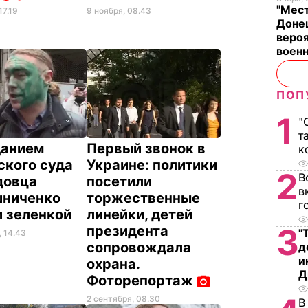
"Мест
17.19
9 ноября, 08.43
Донец
вероя
воен
ПОП
1
"
т
данием
Первый звонок в
к
ского суда
Украине: политики
2
В
довца
посетили
в
ниченко
торжественные
г
и зеленкой
линейки, детей
3
президента
"
, 14.43
сопровождала
д
и
охрана.
Д
Фоторепортаж
2 сентября, 08.30
В