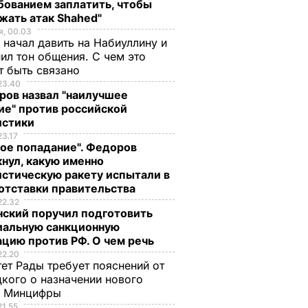
бованием заплатить, чтобы
жать атак Shahed"
, 00.03
 начал давить на Набиуллину и
ил тон общения. С чем это
т быть связано
23.40
ров назвал "наилучшее
ие" против российской
истики
23.17
ое попадание". Федоров
нул, какую именно
стическую ракету испытали в
отставки правительства
22.32
нский поручил подготовить
иальную санкционную
цию против РФ. О чем речь
22.20
ет Рады требует пояснений от
кого о назначении нового
ы Минцифры
21.55