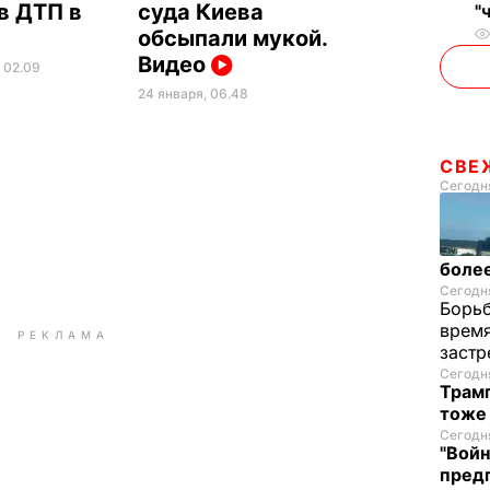
в ДТП в
суда Киева
"
обсыпали мукой.
Видео
, 02.09
24 января, 06.48
СВЕ
Сегодня
более
Сегодня
Борьб
время
РЕКЛАМА
застр
Сегодня
Трамп
тоже
Сегодня
"Войн
пред