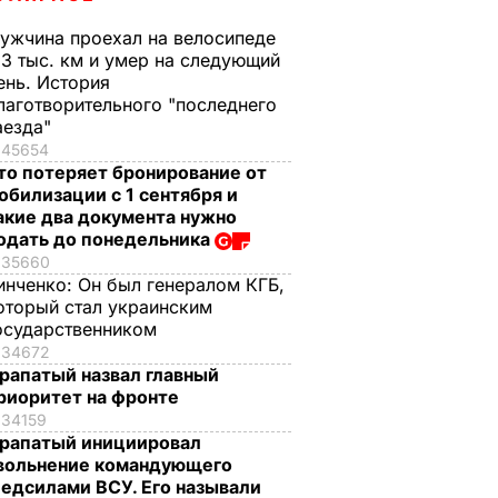
ужчина проехал на велосипеде
,3 тыс. км и умер на следующий
ень. История
лаготворительного "последнего
аезда"
45654
то потеряет бронирование от
обилизации с 1 сентября и
акие два документа нужно
одать до понедельника
35660
инченко:
Он был генералом КГБ,
оторый стал украинским
осударственником
34672
рапатый назвал главный
риоритет на фронте
34159
рапатый инициировал
вольнение командующего
едсилами ВСУ. Его называли