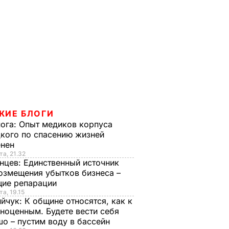
ЖИЕ БЛОГИ
нога:
Опыт медиков корпуса
кого по спасению жизней
енен
та, 21.32
нцев:
Единственный источник
озмещения убытков бизнеса –
щие репарации
та, 19.15
ийчук:
К общине относятся, как к
ноценным. Будете вести себя
о – пустим воду в бассейн