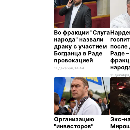
Во фракции "Слуга
Нарде
народа" назвали
госпи
драку с участием
после 
Богданца в Раде
Раде –
провокацией
фракц
народ
11 декабря, 14.44
11 декабря,
Организацию
Экс-н
"инвесторов"
Мирош