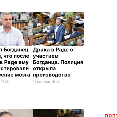
п Богданец
Драка в Раде с
, что после
участием
в Раде ему
Богданца. Полиция
остировали
открыла
сение мозга
производство
 17.05
11 декабря, 15.48
ПОП