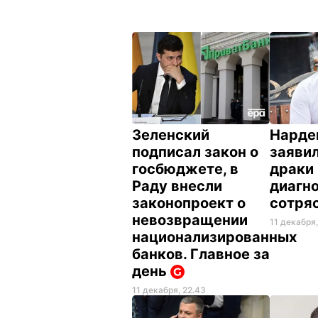
Зеленский
Нарде
подписал закон о
заявил
госбюджете, в
драки 
Раду внесли
диагн
законопроект о
сотря
невозвращении
11 декабря,
национализированных
банков. Главное за
день
11 декабря, 22.43