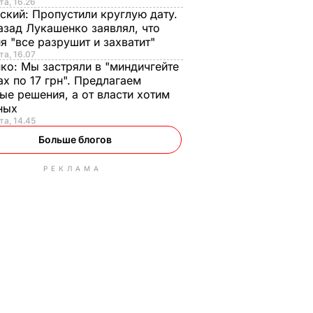
та, 16.26
ский:
Пропустили круглую дату.
азад Лукашенко заявлял, что
я "все разрушит и захватит"
та, 16.07
нко:
Мы застряли в "миндичгейте
ах по 17 грн". Предлагаем
ые решения, а от власти хотим
ных
та, 14.45
Больше блогов
РЕКЛАМА