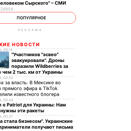
человеком Сырского" – СМИ
29954
ПОПУЛЯРНОЕ
РЕКЛАМА
ЖИЕ НОВОСТИ
, 08.14
"Участников "эсвео"
эвакуировали". Дроны
поразили Wildberries за
 чем 2 тыс. км от Украины
, 00.53
а за власть. В Мексике во
 прямого эфира в TikTok
елили известного блогера
, 00.44
 о Patriot для Украины: Нам
 нужны эти ракеты
, 00.27
а стала бизнесом". Украинские
приниматели получают письма