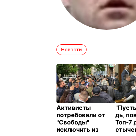
Новости
Активисты
"Пусть
потребовали от
дь, по
"Свободы"
Топ-7 
исключить из
стыче