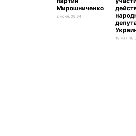
партии
участ
Мирошниченко
дейст
народ
2 июня, 08.34
депут
Украи
19 мая, 18.