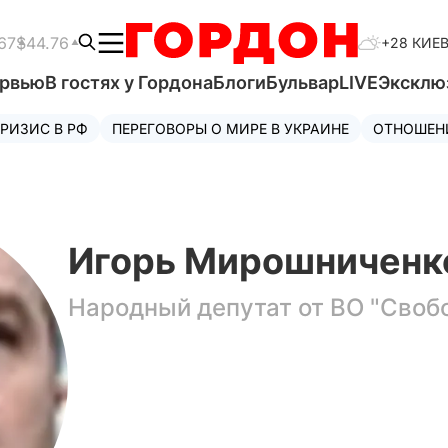
67
$44.76
+28 КИЕ
ервью
В гостях у Гордона
Блоги
Бульвар
LIVE
Эксклю
РИЗИС В РФ
ПЕРЕГОВОРЫ О МИРЕ В УКРАИНЕ
ОТНОШЕН
Игорь Мирошниченк
Народный депутат от ВО "Свобо