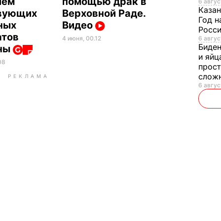
ием
помощью драк в
6 авгус
Казан
вующих
Верховной Раде.
Год н
ных
Видео
Росси
атов
6 авгус
4 июня, 00.12
Биде
ны
и яйц
08
прост
слож
РЕКЛАМА
6 авгус