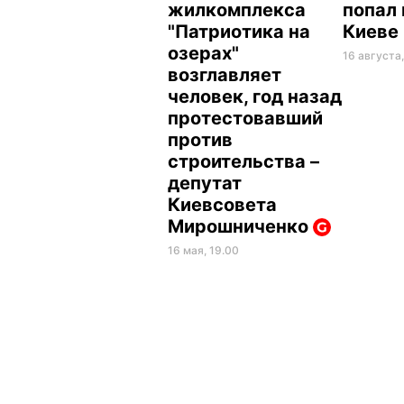
жилкомплекса
попал 
"Патриотика на
Киеве
озерах"
16 августа
возглавляет
человек, год назад
протестовавший
против
строительства –
депутат
Киевсовета
Мирошниченко
16 мая, 19.00