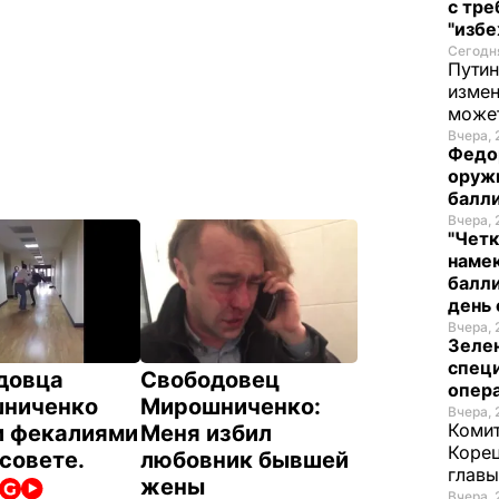
с тре
"избе
Сегодня
Путин
измен
може
Вчера, 
Федо
оруж
балл
Вчера, 
"Четк
намек
балли
день 
Вчера, 
Зеле
спец
довца
Свободовец
опера
ниченко
Мирошниченко:
Вчера, 
Комит
и фекалиями
Меня избил
Корец
совете.
любовник бывшей
глав
жены
Вчера, 