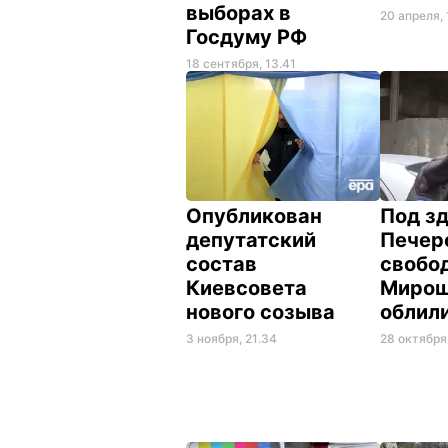
выборах в
20 апреля, 
Госдуму РФ
18 сентября, 13.41
Опубликован
Под з
депутатский
Печер
состав
свобо
Киевсовета
Мирош
нового созыва
облил
3 ноября, 21.34
28 октября