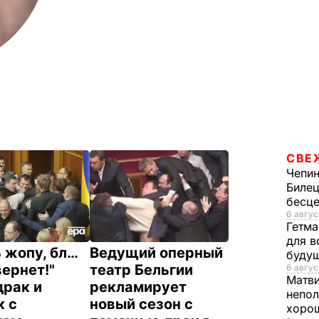
СВЕ
Чепи
Билец
бесц
6 авгус
Гетма
для в
 жопу, бл…
Ведущий оперный
буду
вернет!"
театр Бельгии
6 авгус
Матв
драк и
рекламирует
непол
к с
новый сезон с
хорош