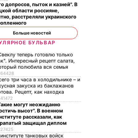
о допросов, пыток и казней". В
кой области россияне,
тно, расстреляли украинского
нопленного
Больше новостей
УЛЯРНОЕ БУЛЬВАР
Свеклу теперь готовлю только
ак". Интересный рецепт салата,
оторый полюбила вся семья
64428
сего три часа в холодильнике – и
кусная закуска из баклажанов
отова. Рецепт, как находка
41472
Такие могут неожиданно
остичь высот". В военном
нституте рассказали, как
рапатый защищал диплом
27425
 институте танковых войск