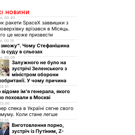
ЖІ НОВИНИ
і, 00.40
к ракети SpaceX заввишки з
поверхівку врізався в Місяць.
го це може призвести
і, 00.18
 зможу". Чому Стефанішина
 із суду в сльозах
і, 00.09
Залужного не було на
зустрічі Зеленського з
міністром оборони
обританії. У чому причина
23.51
 відоме ім'я генерала, якого
о поховали в Москві
23.00
вер спека в Україні сягне свого
муму. Коли стане легше
22.55
Виготовлення порно,
зустріч із Путіним, Z-