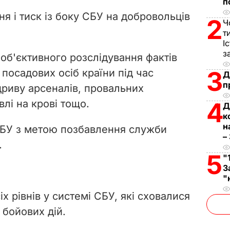
V
п
ня і тиск із боку СБУ на добровольців
2
Ч
i
т
І
d
з
об'єктивного розслідування фактів
e
3
посадових осіб країни під час
Д
п
риву арсеналів, провальних
o
влі на крові тощо.
4
Д
к
н
БУ з метою позбавлення служби
–
.
5
"
З
"
іх рівнів у системі СБУ, які сховалися
 бойових дій.