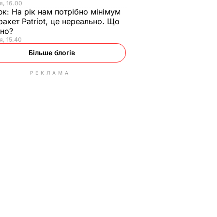
я, 16.00
юк:
На рік нам потрібно мінімум
ракет Patriot, це нереально. Що
ьно?
я, 15.40
Більше блогів
РЕКЛАМА