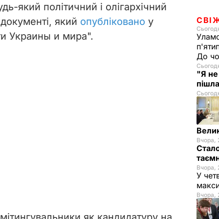
дь-який політичний і олігархічний
СВІ
в документі, який
опубліковано
у
Сьогодн
и Украины и мира
".
Уламо
п'яти
До чо
Сьогодн
"Я не
пішла
Сьогодн
Велик
Вчора, 
Стало
таємн
Вчора, 
У чет
макси
Вчора, 
мітингувальники як кандидатуру на