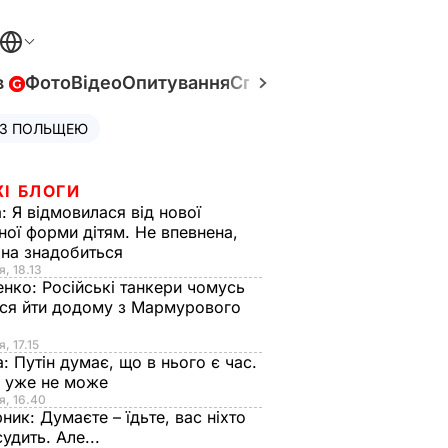
в
Фото
Відео
Опитування
Спецпроєкти
Війна в Укр
 З ПОЛЬЩЕЮ
ЖІ БЛОГИ
а:
Я відмовилася від нової
ної форми дітям. Не впевнена,
на знадобиться
я, 18.13
енко:
Російські танкери чомусь
ся йти додому з Мармурового
, 17.15
а:
Путін думає, що в нього є час.
Ф уже не може
я, 16.40
рник:
Думаєте – їдьте, вас ніхто
судить. Але...