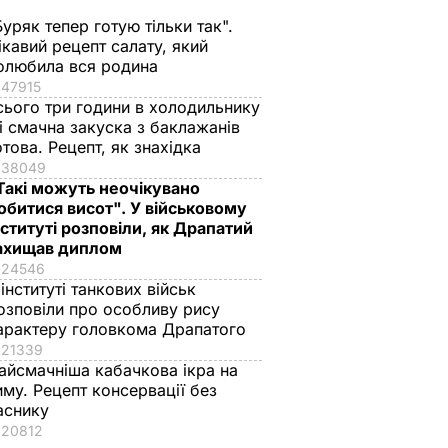
Буряк тепер готую тільки так".
ікавий рецепт салату, який
олюбила вся родина
47915
сього три години в холодильнику
 і смачна закуска з баклажанів
отова. Рецепт, як знахідка
38049
Такі можуть неочікувано
обитися висот". У військовому
нституті розповіли, як Драпатий
ахищав диплом
24546
 інституті танкових військ
озповіли про особливу рису
арактеру головкома Драпатого
21339
айсмачніша кабачкова ікра на
иму. Рецепт консервації без
аснику
20812