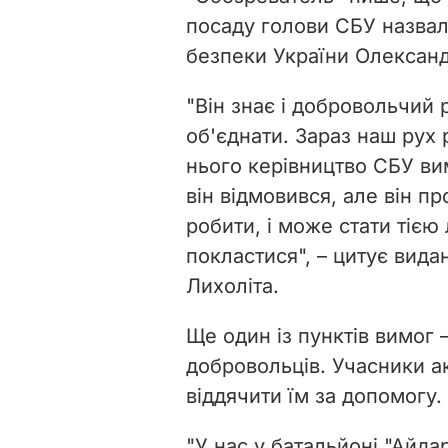
посаду голови СБУ назва
безпеки України
Олександ
"Він знає і добровольчий р
об'єднати. Зараз наш рух 
нього керівництво СБУ ви
він відмовився, але він п
робити, і може стати тіє
покластися", – цитує вида
Лихоліта.
Ще один із пунктів вимог 
добровольців. Учасники а
віддячити їм за допомогу.
"У нас у батальйоні "Айдар