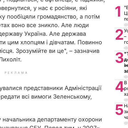
1
вернутися, у нас є росіяни, які
"
Ц
ку пообіцяли громадянство, а потім
п
етах воно все зникло. Але люди
2
У
державу Україна. Але держава
–
ити цим хлопцям і дівчатам. Повинно
г
ісця. Зрозумійте ви це", – зазначив
3
"
Лихоліт.
д
і
з
РЕКЛАМА
4
В
увалися представники Адміністрації
р
х
ередати всі вимоги Зеленському,
5
Н
з
ч
у начальника департаменту охорони
цензування СБУ. Перед тим, у 2007–