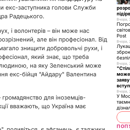
ли екс-заступника голови Служби
розро
підір
ра Радецького.
Вчора, 
Погро
світо
ух, і волонтерів – він може нас
Post
розрізнений, але він професіонал. Від
Вчора, 
Лукаш
магало знищити добровольчі рухи, і
зброю
рофесіонал, який знає, що треба
безпі
Вчора, 
ю людиною, на яку Зеленський може
"Стіл
ння екс-бійця "Айдару" Валентина
може
заяву
вступ
Вчора, 
У Мос
– громадянство для іноземців-
таємн
кції вважають, що Україна має
дізна
ПОП
", подивіться, є афганець, є таджики,