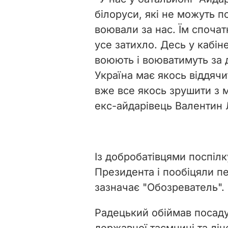
білоруси, які не можуть по
воювали за нас. Їм спочат
усе затихло. Десь у кабін
воюють і воюватимуть за 
Україна має якось віддяч
вже все якось зрушити з м
екс-айдарівець Валентин 
Із добробатівцями поспілк
Президента і пообіцяли п
зазначає "Обозреватель".
Радецький обіймав посад
державної таємниці та лі