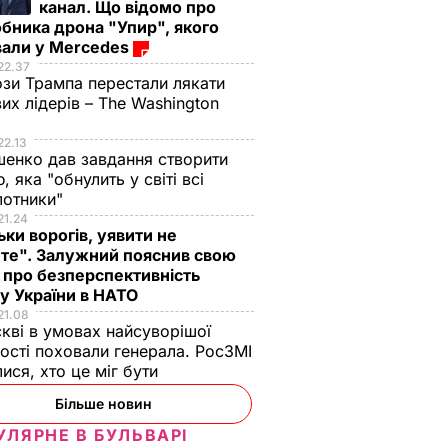
канал. Що відомо про
бника дрона "Упир", якого
вали у Mercedes
22.37
зи Трампа перестали лякати
вих лідерів – The Washington
22.13
енко дав завдання створити
, яка "обнулить у світі всі
лотники"
21.24
ьки ворогів, уявити не
те". Залужний пояснив свою
 про безперспективність
у України в НАТО
21.08
кві в умовах найсуворішої
ості поховали генерала. РосЗМІ
лися, хто це міг бути
Більше новин
УЛЯРНЕ В БУЛЬВАРІ