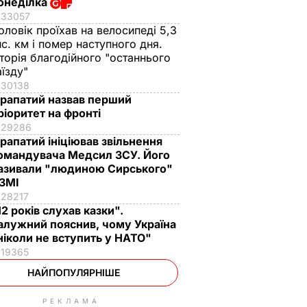
онеділка
33057
оловік проїхав на велосипеді 5,3
ис. км і помер наступного дня.
сторія благодійного "останнього
аїзду"
30138
рапатий назвав перший
ріоритет на фронті
29286
рапатий ініціював звільнення
омандувача Медсил ЗСУ. Його
азивали "людиною Сирського"
 ЗМІ
28217
12 років слухав казки".
алужний пояснив, чому Україна
ніколи не вступить у НАТО"
19365
НАЙПОПУЛЯРНІШЕ
РЕКЛАМА