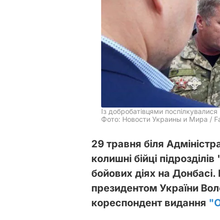
Із добробатівцями поспілкувалися
Фото: Новости Украины и Мира / 
29 травня біля Адміністр
колишні бійці підрозділів 
бойових діях на Донбасі. 
президентом України Во
кореспондент видання
"