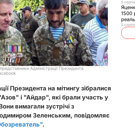
5 серпн
Яцен
1500 
реал
5 серпн
 представники Адміністрації Президента
Facebook
ації Президента на мітингу зібралися
"Азов" і "Айдар", які брали участь у
Вони вимагали зустрічі з
лодимиром Зеленським, повідомляє
Обозреватель"
.