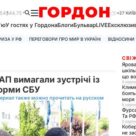
.54
$44.75
+27 КИЇВ
'ю
У гостях у Гордона
Блоги
Бульвар
LIVE
Ексклюзи
РИЗА У РФ
ПЕРЕГОВОРИ ПРО МИР В УКРАЇНІ
ВІДНОСИНИ
СВІ
Яров
шкіль
що во
АП вимагали зустрічі із
5 серпн
Клим
форми СБУ
боять
ериал также можно прочитать на русском
моря
5 серпня
Фурс
Та Р
5 серпн
Кобе
не за