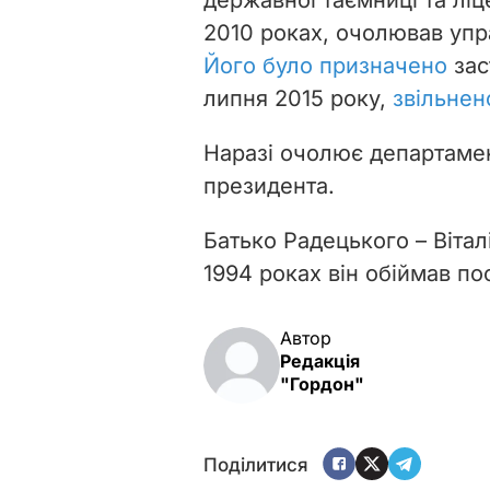
2010 роках, очолював упра
Його було призначено
зас
липня 2015 року,
звільнен
Наразі очолює департаме
президента.
Батько Радецького – Вітал
1994 роках він обіймав по
Автор
Редакція
"Гордон"
Поділитися