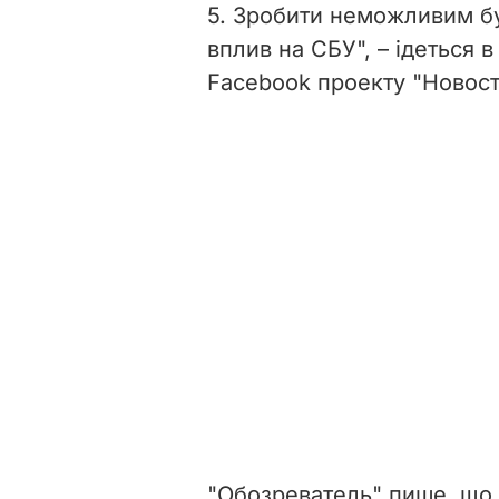
5. Зробити неможливим бу
вплив на СБУ", – ідеться 
Facebook проекту "
Новост
"Обозреватель" пише, що 