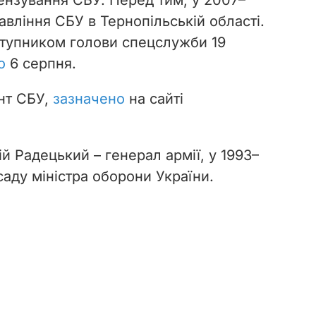
вління СБУ в Тернопільській області.
тупником голови спецслужби 19
о
6 серпня.
нт СБУ,
зазначено
на сайті
ій Радецький – генерал армії, у 1993
–
саду міністра оборони України.