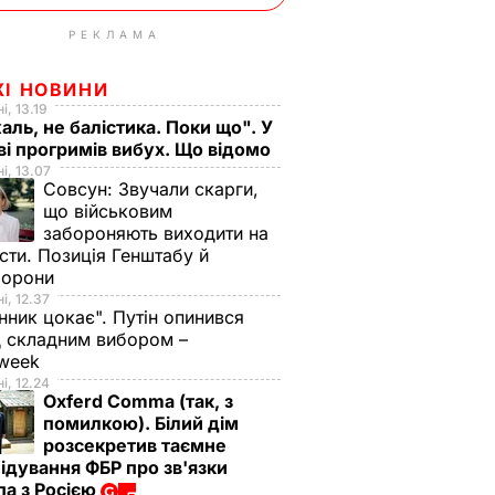
РЕКЛАМА
ЖІ НОВИНИ
і, 13.19
аль, не балістика. Поки що". У
і прогримів вибух. Що відомо
і, 13.07
Совсун:
Звучали скарги,
що військовим
забороняють виходити на
сти. Позиція Генштабу й
борони
і, 12.37
нник цокає". Путін опинився
 складним вибором –
week
і, 12.24
Oxferd Comma (так, з
помилкою). Білий дім
розсекретив таємне
ідування ФБР про зв'язки
а з Росією