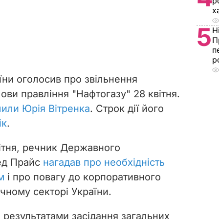
р
х
5
Н
П
п
р
аїни оголосив про звільнення
ови правління "Нафтогазу" 28 квітня.
чили Юрія Вітренка
. Строк дії його
ік
.
вітня, речник Державного
ед Прайс
нагадав про необхідність
м
і про повагу до корпоративного
чному секторі України.
 результатами засідання загальних