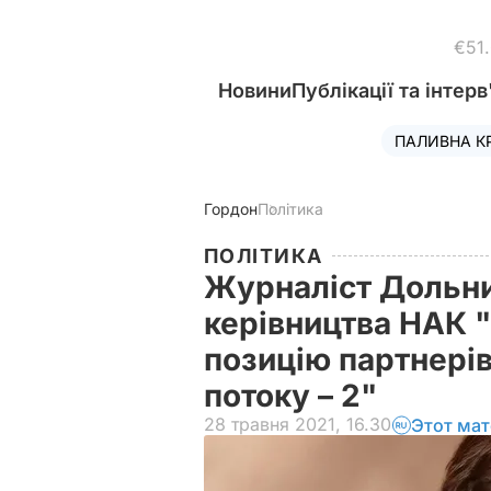
€51
Новини
Публікації та інтерв
ПАЛИВНА К
Гордон
Політика
ПОЛІТИКА
Журналіст Дольни
керівництва НАК "
позицію партнерів
потоку – 2"
28 травня 2021, 16.30
Этот мат