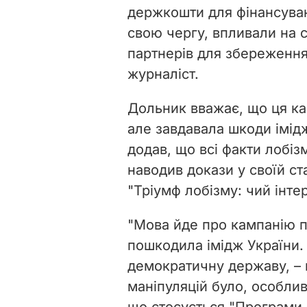
держкошти для фінансуванн
свою чергу, впливали на 
партнерів для збереження 
журналіст.
Дольник вважає, що ця ка
але завдавала шкоди імід
додав, що всі факти лобі
наводив докази у своїй ст
"Тріумф лобізму: чий інт
"Мова йде про кампанію 
пошкодила імідж України.
демократичну державу, – 
маніпуляцій було, особливо
що стосується "Програми –