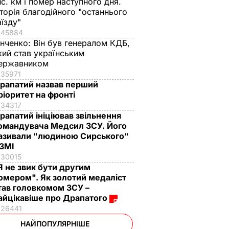
ис. км і помер наступного дня.
сторія благодійного "останнього
аїзду"
45884
інченко:
Він був генералом КДБ,
кий став українським
ержавником
35971
рапатий назвав перший
ріоритет на фронті
34317
рапатий ініціював звільнення
омандувача Медсил ЗСУ. Його
азивали "людиною Сирського"
 ЗМІ
30015
Я не звик бути другим
омером". Як золотий медаліст
тав головкомом ЗСУ –
айцікавіше про Драпатого
26441
НАЙПОПУЛЯРНІШЕ