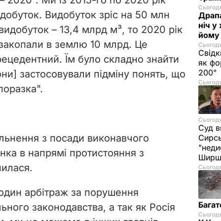
Сьогодн
добуток. Видобуток зріс на 50 млн
Драпа
ніч у
 видобуток – 13,4 млрд
м
³,
то 2020 рік
йому 
е закопали в землю 10 млрд. Це
Сьогодн
Свідк
рецедентний. Їм було складно знайти
як фо
200"
вони] застосовували підміну понять, що
Сьогодн
поразка".
Сьогодн
Суд в
ільнення з посади виконавчого
Сирс
"неди
нка в напрямі протистояння з
Ширш
нилася.
Сьогодн
один арбітраж за порушення
Багат
ного законодавства, а так як Росія
Сьогодн