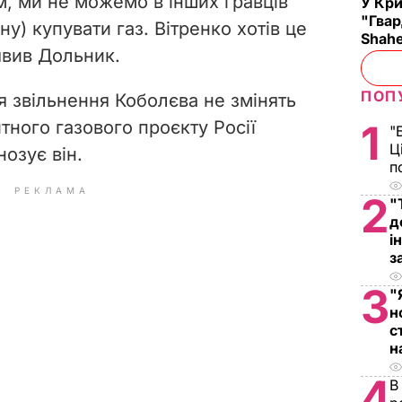
, ми не можемо в інших гравців
У Кр
"Гвар
у) купувати газ. Вітренко хотів це
Shahe
явив Дольник.
ПОП
я звільнення Коболєва не змінять
тного газового проєкту Росії
1
"
Ц
нозує він.
п
РЕКЛАМА
2
"
д
і
з
3
"
н
с
н
4
В