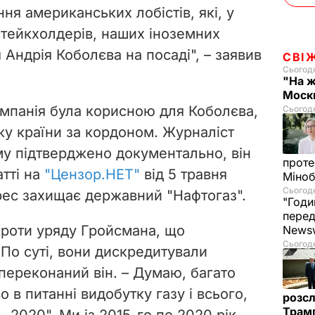
я американських лобістів, які, у
o
стейкхолдерів, наших іноземних
Андрія Коболєва на посаді", – заявив
СВІ
Сьогодн
"На ж
Москв
мпанія була корисною для Коболєва,
Сьогодн
жу країни за кордоном. Журналіст
зму підтверджено документально, він
проте
атті на
"Цензор.НЕТ"
від 5 травня
Міно
Сьогодн
ерес захищає державний "Нафтогаз".
"Годи
перед
проти уряду Гройсмана, що
News
Сьогодн
 По суті, вони дискредитували
переконаний він. – Думаю, багато
 в питанні видобутку газу і всього,
розсл
Трамп
 2020". Ми із 2015-го по 2020 рік