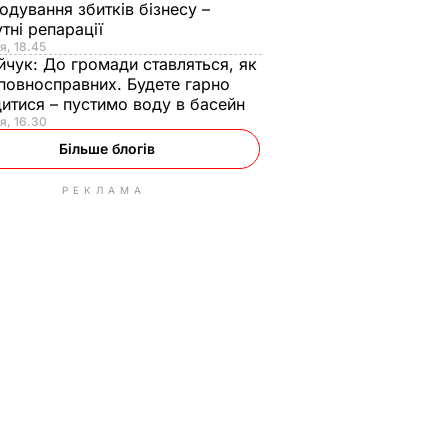
одування збитків бізнесу –
тні репарації
я, 18.45
йчук:
До громади ставляться, як
повносправних. Будете гарно
итися – пустимо воду в басейн
я, 16.30
Більше блогів
РЕКЛАМА