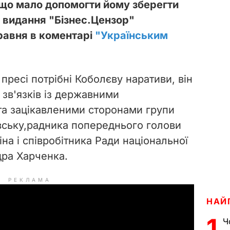
, що мало допомогти йому зберегти
 видання "Бізнес.Цензор"
равня в коментарі
"Українським
 пресі потрібні Коболєву наративи, він
 зв'язків із державними
та зацікавленими сторонами групи
ську,
радника попереднього голови
на і співробітника Ради національної
дра Харченка.
РЕКЛАМА
НАЙ
1
Ч