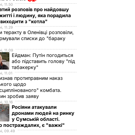
і, 11.50
тий розповів про найдовшу
 житті і людину, яка порадила
виходити з "котла"
і, 11.29
и теракту в Оленівці розповіли,
рмували списки до "бараку
і, 11.09
Ейдман:
Путін погодиться
або підставить голову "під
табакерку"
і, 11.01
изнав протиправним наказ
ького щодо
сциплінованого" комбата.
ин зробив заяву
і, 10.16
Росіяни атакували
дронами людей на ринку
у Сумській області.
о постраждалих, є "важкі"
і, 09.49