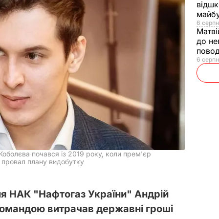
відшк
майбу
6 серпн
Матві
до не
повод
6 серпн
оболєва почався із 2019 року, коли прем'єр
 провал плану видобутку
ня НАК "Нафтогаз України" Андрій
командою витрачав державні гроші