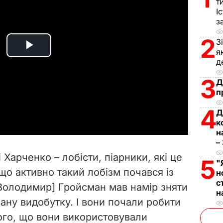
т
І
з
2
З
я
P
д
l
3
Д
п
a
4
Д
y
к
н
–
V
 Харченко – лобісти, піарники, які це
5
"
i
що активно такий лобізм почався із
н
с
[Володимир] Гройсман мав намір зняти
d
н
ану видобутку. І вони почали робити
e
того, що вони використовували