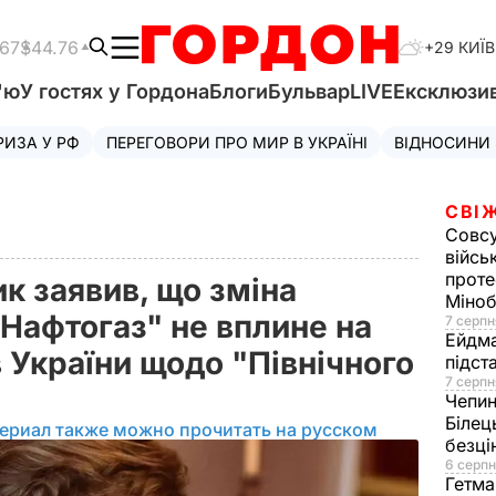
.67
$44.76
+29 КИЇВ
'ю
У гостях у Гордона
Блоги
Бульвар
LIVE
Ексклюзи
РИЗА У РФ
ПЕРЕГОВОРИ ПРО МИР В УКРАЇНІ
ВІДНОСИНИ
СВІ
Совс
війсь
проте
к заявив, що зміна
Міно
Нафтогаз" не вплине на
7 серпн
Ейдм
 України щодо "Північного
підст
7 серпн
Чепи
Білец
ериал также можно прочитать на русском
безц
6 серпн
Гетма