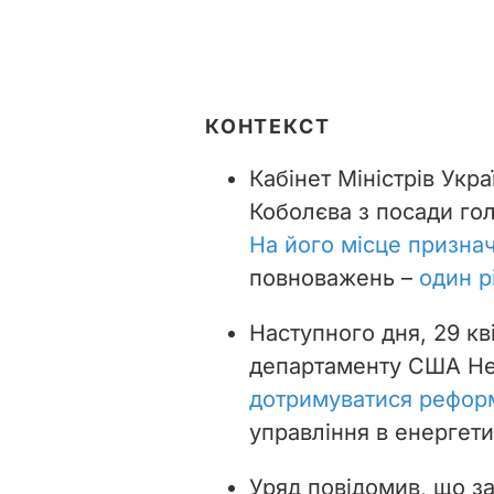
КОНТЕКСТ
Кабінет Міністрів Укр
Коболєва з посади гол
На його місце призна
повноважень –
один р
Наступного дня, 29 к
департаменту США Н
дотримуватися рефор
управління в енергети
Уряд повідомив, що за