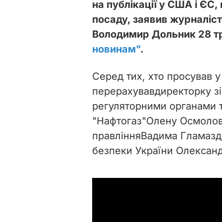
на публікації у США і ЄС
посаду, заявив журналіст
Володимир Дольник 28 т
новинам"
.
Серед тих, хто просував у
перерахував
директорку зі
регуляторними органами 
"Нафтогаз"
Олену Осмолов
правління
Вадима Гламазді
безпеки України Олексан