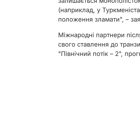
залишається монополістом
(наприклад, у Туркменістан
положення зламати", – за
Міжнародні партнери післ
свого ставлення до транзи
"Північний потік – 2", прог