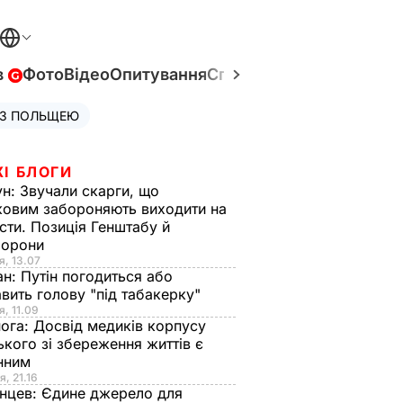
в
Фото
Відео
Опитування
Спецпроєкти
Війна в Укр
 З ПОЛЬЩЕЮ
ЖІ БЛОГИ
ун:
Звучали скарги, що
ковим забороняють виходити на
сти. Позиція Генштабу й
борони
я, 13.07
ан:
Путін погодиться або
авить голову "під табакерку"
я, 11.09
нога:
Досвід медиків корпусу
ького зі збереження життів є
інним
я, 21.16
нцев:
Єдине джерело для