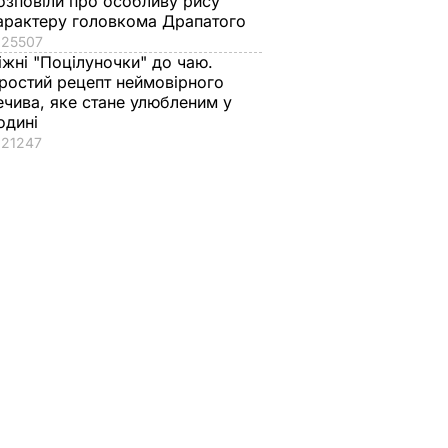
озповіли про особливу рису
арактеру головкома Драпатого
25507
іжні "Поцілуночки" до чаю.
ростий рецепт неймовірного
ечива, яке стане улюбленим у
одині
21247