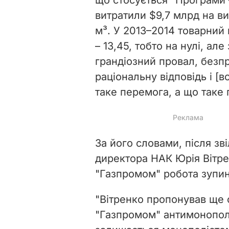
витратили $9,7 млрд на ви
м³. У 2013–2014 товарний
– 13,45, тобто на нулі, ал
грандіозний провал, безп
раціональну відповідь і [
таке перемога, а що таке 
За його словами, після зв
директора НАК Юрія Вітре
"Газпромом" робота зупи
"Вітренко пропонував ще 
"Газпромом" антимонополь