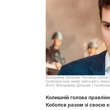
Володимир Дольник: Активно лобізм К
Гройсман мав намір зняти його через
Фото: Володимир Дольник / Facebook
Колишній голова правлін
Коболєв разом зі своєю 