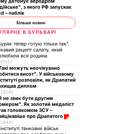
иму детонує аеродром
дійське", з якого РФ запускає
d – паблік
Більше новин
УЛЯРНЕ В БУЛЬВАРІ
Буряк тепер готую тільки так".
ікавий рецепт салату, який
олюбила вся родина
65137
Такі можуть неочікувано
обитися висот". У військовому
нституті розповіли, як Драпатий
ахищав диплом
28285
Я не звик бути другим
омером". Як золотий медаліст
тав головкомом ЗСУ –
айцікавіше про Драпатого
26441
 інституті танкових військ