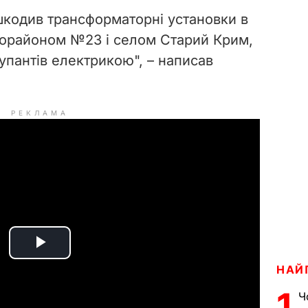
шкодив трансформаторні установки в
рорайоном №23 і селом Старий Крим,
упантів електрикою", – написав
РЕКЛАМА
P
НАЙ
l
1
Ч