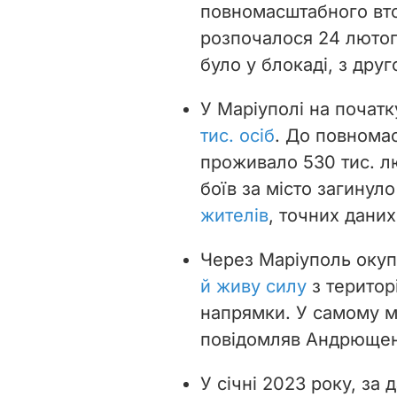
повномасштабного вто
розпочалося 24 лютог
було у блокаді, з друг
У Маріуполі на почат
тис. осіб
. До повномас
проживало 530 тис. лю
боїв за місто загинуло
жителів
, точних даних
Через Маріуполь оку
й живу силу
з територ
напрямки. У самому м
повідомляв Андрющен
У січні 2023 року, за