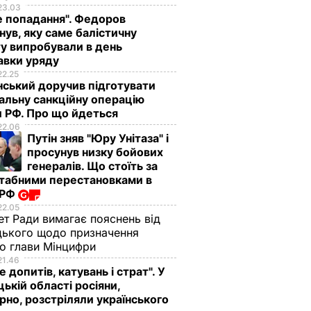
23.03
е попадання". Федоров
нув, яку саме балістичну
у випробували в день
авки уряду
22.25
ський доручив підготувати
альну санкційну операцію
 РФ. Про що йдеться
22.06
Путін зняв "Юру Унітаза" і
просунув низку бойових
генералів. Що стоїть за
табними перестановками в
 РФ
22.05
ет Ради вимагає пояснень від
ького щодо призначення
о глави Мінцифри
21.46
е допитів, катувань і страт". У
ькій області росіяни,
рно, розстріляли українського