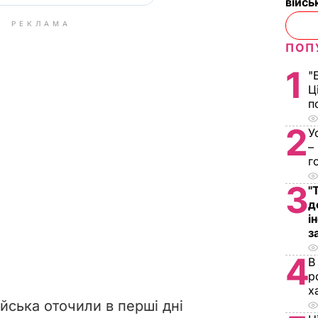
війс
РЕКЛАМА
ПОП
1
"
Ц
п
2
У
–
г
3
"
д
і
з
4
В
р
х
ійська оточили в перші дні