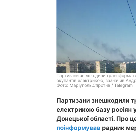
Партизани знешкодили трансформаторн
окупантів електрикою, зазначив Ан
Фото: Маріуполь.Спротив / Telegram
Партизани знешкодили т
електрикою базу росіян 
Донецької області. Про ц
поінформував
радник ме