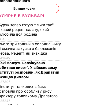
ьковополоненого
Більше новин
УЛЯРНЕ В БУЛЬВАРІ
Буряк тепер готую тільки так".
ікавий рецепт салату, який
олюбила вся родина
64350
сього три години в холодильнику
 і смачна закуска з баклажанів
отова. Рецепт, як знахідка
41445
Такі можуть неочікувано
обитися висот". У військовому
нституті розповіли, як Драпатий
ахищав диплом
27396
 інституті танкових військ
озповіли про особливу рису
арактеру головкома Драпатого
25245