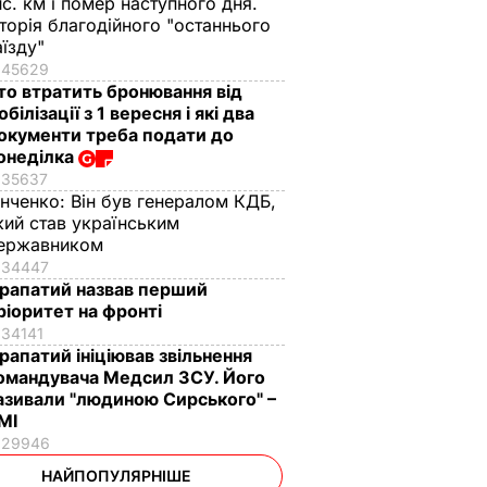
ис. км і помер наступного дня.
сторія благодійного "останнього
аїзду"
45629
то втратить бронювання від
обілізації з 1 вересня і які два
окументи треба подати до
онеділка
35637
інченко:
Він був генералом КДБ,
кий став українським
ержавником
34447
рапатий назвав перший
ріоритет на фронті
34141
рапатий ініціював звільнення
омандувача Медсил ЗСУ. Його
азивали "людиною Сирського" –
МІ
29946
НАЙПОПУЛЯРНІШЕ