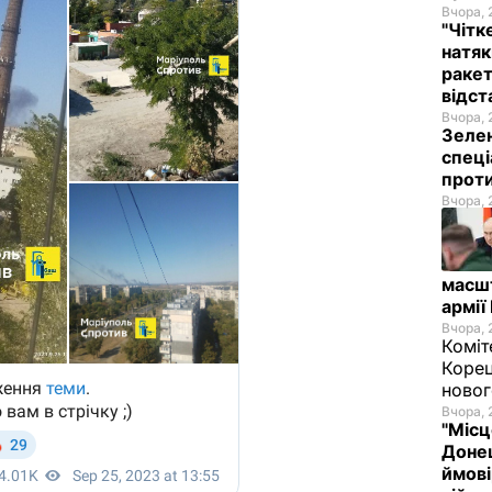
Вчора, 
"Чітк
натяк
ракет
відст
Вчора, 
Зелен
спеці
проти
Вчора, 
масш
армії
Вчора, 
Коміт
Корец
новог
Вчора, 
"Місц
Донец
ймові