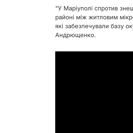
"У Маріуполі спротив зне
районі між житловим мік
які забезпечували базу ок
Андрющенко.