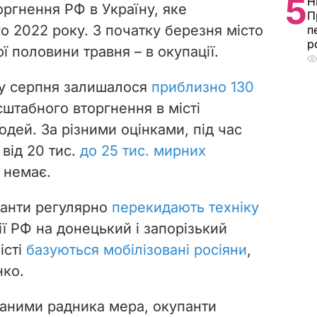
5
Н
ргнення РФ в Україну, яке
П
о 2022 року. З початку березня місто
п
р
ої половини травня – в окупації.
ку серпня залишалося
приблизно 130
штабного вторгнення в місті
дей. За різними оцінками, під час
 від 20 тис.
до 25 тис. мирних
 немає.
панти регулярно
перекидають техніку
ії РФ на донецький і запорізький
істі
базуються мобілізовані росіяни
,
ко.
 даними радника мера, окупанти