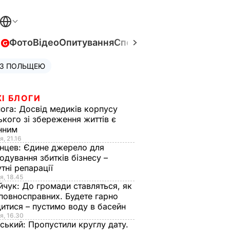
в
Фото
Відео
Опитування
Спецпроєкти
Війна в Укра
 З ПОЛЬЩЕЮ
І БЛОГИ
нога:
Досвід медиків корпусу
ького зі збереження життів є
інним
я, 21.16
нцев:
Єдине джерело для
одування збитків бізнесу –
тні репарації
я, 18.45
йчук:
До громади ставляться, як
повносправних. Будете гарно
итися – пустимо воду в басейн
я, 16.30
ський:
Пропустили круглу дату.