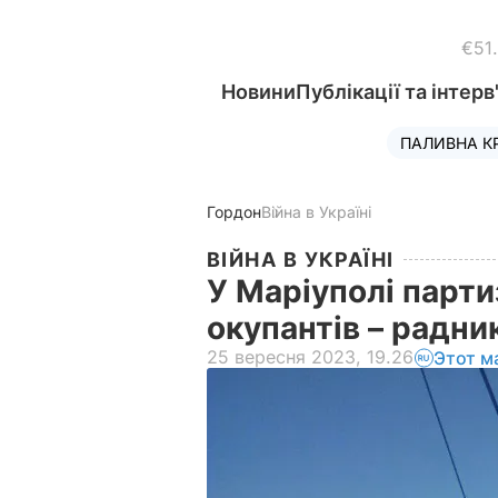
€51
Новини
Публікації та інтерв
ПАЛИВНА К
Гордон
Війна в Україні
ВІЙНА В УКРАЇНІ
У Маріуполі парт
окупантів – радн
25 вересня 2023, 19.26
Этот м