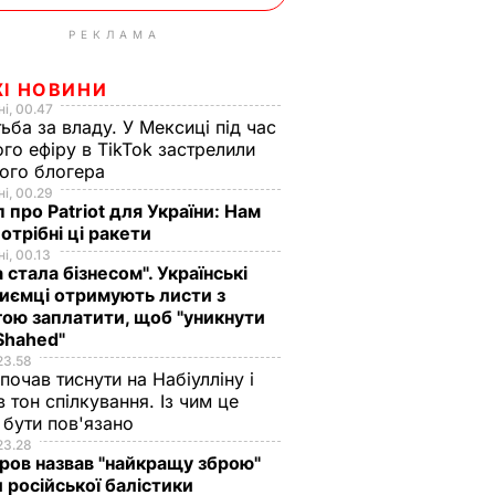
РЕКЛАМА
ЖІ НОВИНИ
і, 00.47
ьба за владу. У Мексиці під час
го ефіру в TikTok застрелили
ого блогера
і, 00.29
 про Patriot для України: Нам
отрібні ці ракети
і, 00.13
а стала бізнесом". Українські
иємці отримують листи з
ою заплатити, щоб "уникнути
Shahed"
23.58
 почав тиснути на Набіулліну і
в тон спілкування. Із чим це
бути пов'язано
23.28
ов назвав "найкращу зброю"
 російської балістики