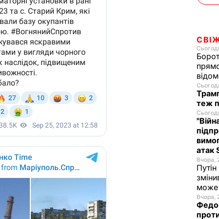
СВІ
Сьогодн
Борот
прямо
відом
Сьогодн
Трамп
теж п
Сьогодн
"Війн
підпр
вимог
атак 
Вчора, 
Путін
зміни
може 
Вчора, 
Федор
проти