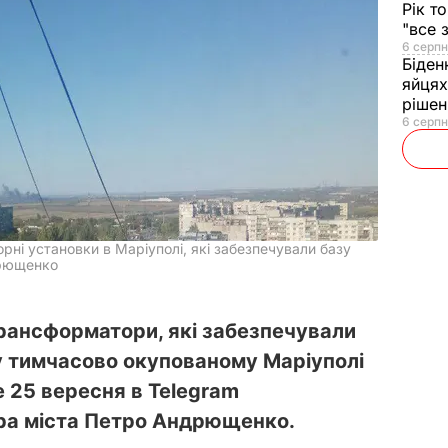
Рік т
"все 
6 серпн
Біден
яйцях
рішен
6 серпн
і установки в Маріуполі, які забезпечували базу
дрющенко
рансформатори, які забезпечували
у тимчасово окупованому Маріуполі
е 25 вересня в Telegram
ра міста Петро Андрющенко.