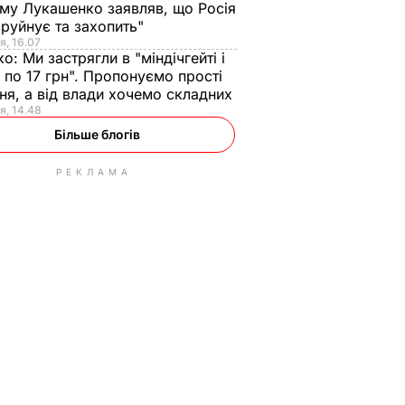
ому Лукашенко заявляв, що Росія
зруйнує та захопить"
я, 16.07
ко:
Ми застрягли в "міндічгейті і
 по 17 грн". Пропонуємо прості
ня, а від влади хочемо складних
я, 14.48
Більше блогів
РЕКЛАМА