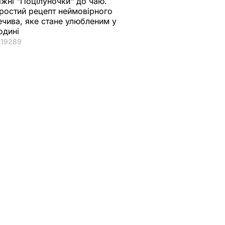
іжні "Поцілуночки" до чаю.
ростий рецепт неймовірного
ечива, яке стане улюбленим у
одині
19289