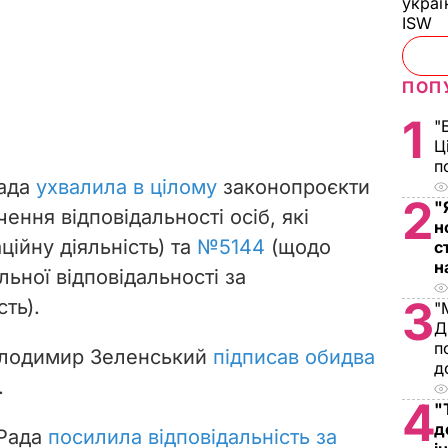
украї
ISW
ПОП
1
"
Ц
п
Рада
ухвалила в цілому
законопроєкти
2
"
ння відповідальності осіб, які
н
ійну діяльність) та
№5144
(щодо
с
н
ьної відповідальності за
3
ть).
"
Д
п
олодимир Зеленський
підписав обидва
д
.
4
"
д
 Рада
посилила відповідальність за