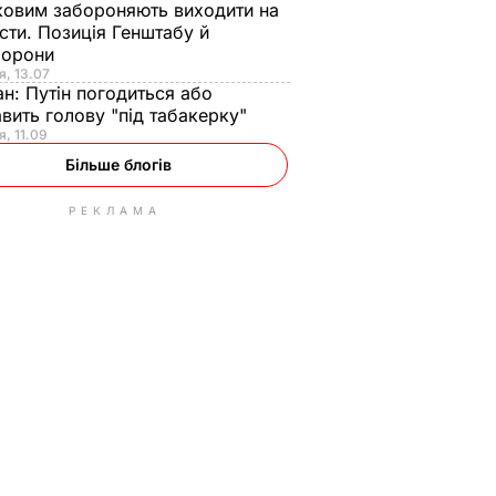
ковим забороняють виходити на
сти. Позиція Генштабу й
борони
я, 13.07
ан:
Путін погодиться або
авить голову "під табакерку"
я, 11.09
Більше блогів
РЕКЛАМА