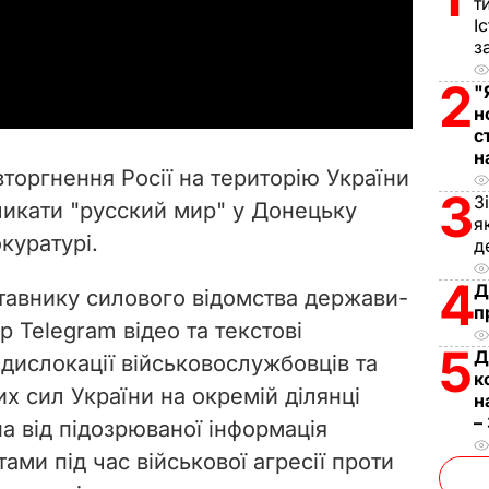
l
т
І
з
a
2
"
y
н
с
V
н
торгнення Росії на територію України
i
3
З
ликати "русский мир" у Донецьку
я
куратурі.
d
д
4
Д
e
тавнику силового відомства держави-
п
 Telegram відео та текстові
o
5
Д
дислокації військовослужбовців та
к
их сил України на окремій ділянці
н
–
на від підозрюваної інформація
ми під час військової агресії проти