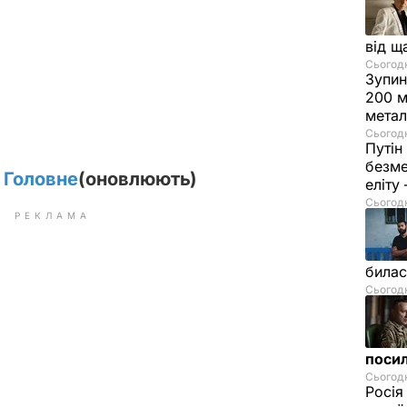
від щ
Сьогодні
Зупин
200 м
метал
Сьогодн
Путін
безме
. Головне
(оновлюють)
еліту
Сьогодн
РЕКЛАМА
билас
Сьогодн
посил
Сьогодн
Росія