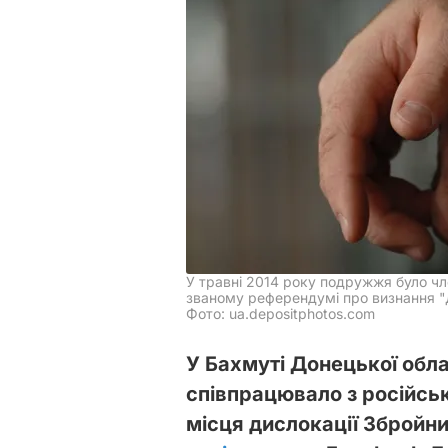
У травні 2014 року подружжя було чле
званому референдумі про визнання 
Фото: ua.depositphotos.com
У Бахмуті Донецької обл
співпрацювало з російсь
місця дислокації Збройни