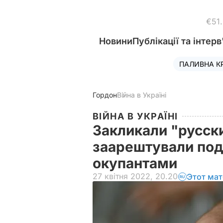
€51
Новини
Публікації та інтерв
ПАЛИВНА К
Гордон
Війна в Україні
ВІЙНА В УКРАЇНІ
Закликали "русски
заарештували под
окупантами
27 квітня 2022, 20.20
Этот мат