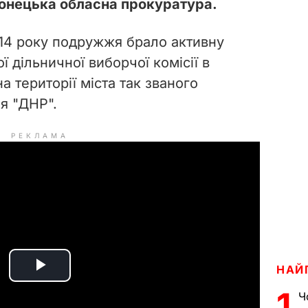
онецька обласна прокуратура.
014 року подружжя брало активну
ї дільничної виборчої комісії в
на території міста так званого
я "ДНР".
РЕКЛАМА
НАЙ
P
1
Ч