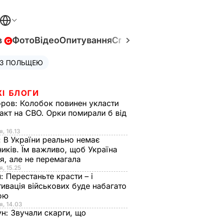
в
Фото
Відео
Опитування
Спецпроєкти
Війна в Укр
 З ПОЛЬЩЕЮ
ЖІ БЛОГИ
оров:
Колобок повинен укласти
акт на СВО. Орки помирали б від
я
я, 16.13
:
В України реально немає
иків. Їм важливо, щоб Україна
я, але не перемагала
я, 15.25
н:
Перестаньте красти – і
ивація військових буде набагато
ою
я, 14.03
ун:
Звучали скарги, що