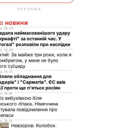
РЕКЛАМА
ЖІ НОВИНИ
і, 16.46
вдала наймасованішого удару
крнафті" за останній час. У
огазі" розповіли про наслідки
і, 16.43
тий: За майже три роки, коли я
омбригом, у мене не було
ого суїциду
і, 16.31
бляли обладнання для
ндерів" і "Сарматів". ЄС ввів
ії проти ще п'ятьох росіян
і, 16.16
із вибухівкою біля
нського літака. Німеччина
тувала повідомлення про
рипаси
і, 16.13
Невзоров:
Колобок