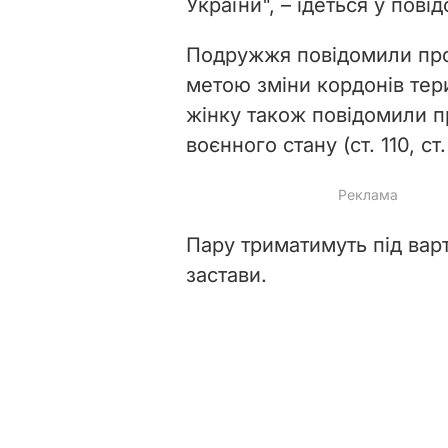
України", – ідеться у пові
Подружжя повідомили про 
метою зміни кордонів тер
жінку також повідомили пр
воєнного стану (ст. 110, с
Пару триматимуть під вар
застави.