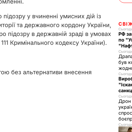
домленні.
підозру у вчиненні умисних дій із
СВІ
иторії та державного кордону України,
Сьогодн
о підозру в державній зраді в умовах
РФ за
по "У
т. 111 Кримінального кодексу України).
"Нафт
Сьогодн
Драпа
був к
жодн
тою без альтернативи внесення
Сьогодн
Виро
"Іска
санкц
Сьогодн
Дрон 
украї
спрос
боєп
Сьогодн