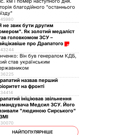
ис. км і помер наступного дня.
сторія благодійного "останнього
аїзду"
45980
Я не звик бути другим
омером". Як золотий медаліст
тав головкомом ЗСУ –
айцікавіше про Драпатого
43244
інченко:
Він був генералом КДБ,
кий став українським
ержавником
36225
рапатий назвав перший
ріоритет на фронті
34414
рапатий ініціював звільнення
омандувача Медсил ЗСУ. Його
азивали "людиною Сирського"
 ЗМІ
30070
НАЙПОПУЛЯРНІШЕ