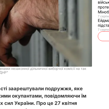
війсь
проте
Міно
7 серпн
Ейдм
підст
7 серпн
нами незаконної дільничної виборчої комісії на так
"ДНР"
асті заарештували подружжя, яке
кими окупантами, повідомляючи їм
х сил України. Про це 27 квітня