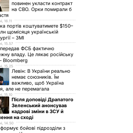
повинен укласти контракт
на СВО. Орки помирали б
астя
, 16.11
ка портів коштуватимете $150–
лн щомісяця українській
ургії – ЗМІ
і, 15.57
 передав ФСБ фактично
жну владу. Це лякає російську
 – Bloomberg
і, 15.25
Левін:
В України реально
немає союзників. Їм
важливо, щоб Україна
я, але не перемагала
і, 15.10
Після доповіді Драпатого
Зеленський анонсував
кадрові зміни в ЗСУ й
ення на сході
і, 14.50
 формує бойові підрозділи з