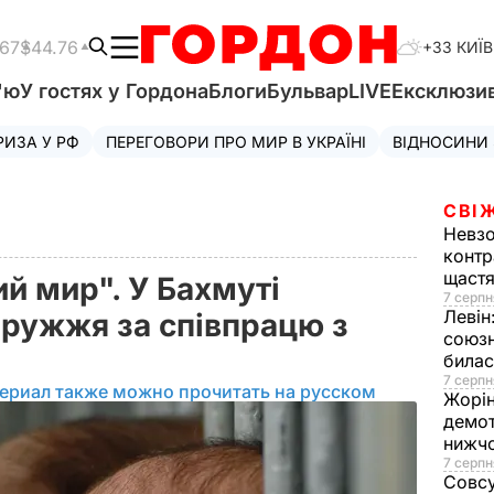
.67
$44.76
+33 КИЇВ
'ю
У гостях у Гордона
Блоги
Бульвар
LIVE
Ексклюзи
РИЗА У РФ
ПЕРЕГОВОРИ ПРО МИР В УКРАЇНІ
ВІДНОСИНИ
СВІ
Невз
контр
щаст
й мир". У Бахмуті
7 серпн
Левін
ружжя за співпрацю з
союзн
билас
7 серпн
ериал также можно прочитать на русском
Жорі
демот
нижч
7 серпн
Совс