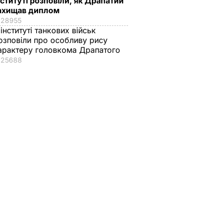
нституті розповіли, як Драпатий
ахищав диплом
28955
 інституті танкових військ
озповіли про особливу рису
арактеру головкома Драпатого
25688