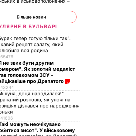
нських військовополонених –
Більше новин
УЛЯРНЕ В БУЛЬВАРІ
Буряк тепер готую тільки так".
ікавий рецепт салату, який
олюбила вся родина
65476
Я не звик бути другим
омером". Як золотий медаліст
тав головкомом ЗСУ –
айцікавіше про Драпатого
43244
Мішуня, доця народилася!"
рапатий розповів, як уночі на
озиціях дізнався про народження
оньки
41606
Такі можуть неочікувано
обитися висот". У військовому