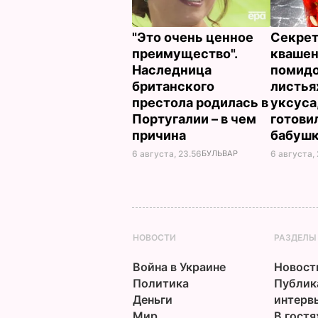
"Это очень ценное
Секрет
преимущество".
кваше
Наследница
помидо
британского
листья
престола родилась в
уксуса
Португалии – в чем
готови
причина
бабуш
6 августа, 23.56
БУЛЬВАР
6 августа, 
НОВОСТИ
РАЗДЕЛЫ
Война в Украине
Новост
Политика
Публик
Деньги
интерв
Мир
В гостя