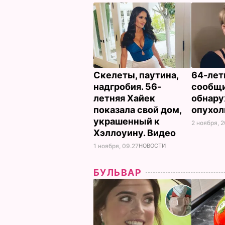
Скелеты, паутина,
64-лет
надгробия. 56-
сообщи
летняя Хайек
обнар
показала свой дом,
опухо
украшенный к
2 ноября, 2
Хэллоуину. Видео
1 ноября, 09.27
НОВОСТИ
БУЛЬВАР