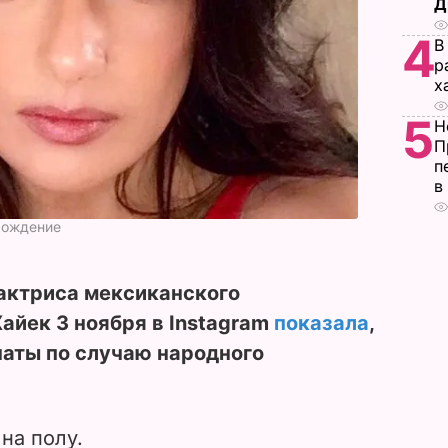
Д
4
В
р
х
5
Н
П
п
в
хождение
 актриса мексиканского
айек 3 ноября в Instagram
показала
,
наты по случаю народного
на полу.