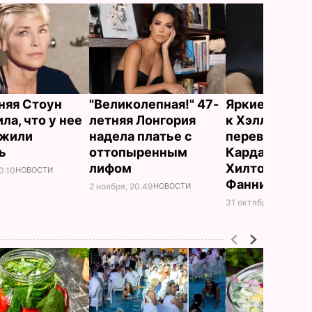
няя Стоун
"Великолепная!" 47-
Яркие образы
ла, что у нее
летняя Лонгория
к Хэллоуину. 
ужили
надела платье с
перевоплоти
ль
оттопыренным
Кардашян, Д
лифом
Хилтон, Фокс
0.10
НОВОСТИ
Фаннинг
2 ноября, 20.49
НОВОСТИ
31 октября, 13.10
НО