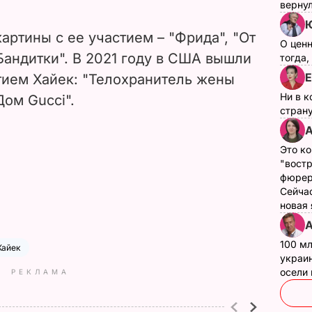
верну
Ю
артины с ее участием – "Фрида", "От
О цен
"Бандитки". В 2021 году в США вышли
тогда,
Е
тием Хайек: "Телохранитель жены
Ни в к
Дом Gucci".
страну
А
Это ко
"вост
фюрер
Сейчас
новая
А
100 мл
Хайек
украин
осели
РЕКЛАМА