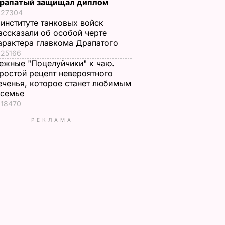
рапатый защищал диплом
27304
 институте танковых войск
ассказали об особой черте
арактера главкома Драпатого
25166
ежные "Поцелуйчики" к чаю.
ростой рецепт невероятного
еченья, которое станет любимым
 семье
18470
РЕКЛАМА