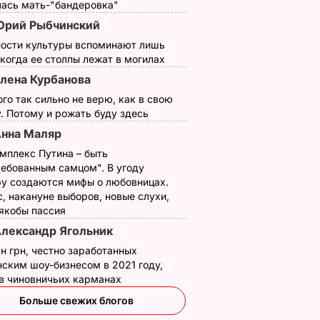
лась мать-"бандеровка"
рий Рыбчинский
ности культуры вспоминают лишь
 когда ее столпы лежат в могилах
лена Курбанова
ого так сильно не верю, как в свою
. Потому и рожать буду здесь
нна Маляр
мплекс Путина – быть
ребованным самцом". В угоду
у создаются мифы о любовницах.
, накануне выборов, новые слухи,
 якобы пассия
лександр Ягольник
н грн, честно заработанных
ским шоу-бизнесом в 2021 году,
 в чиновничьих карманах
Больше свежих блогов