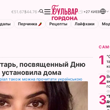
€51.67
$44.76
+27 КИЕВ
ндалы
Перчинка
Рецепты
Лайфхаки
Мод
САМ
1
"
т
лтарь, посвященный Дню
к
 установила дома
2
В
ріал також можна прочитати українською
в
г
3
"
д
и