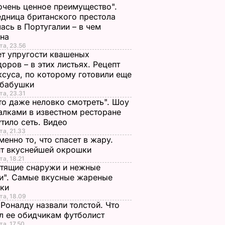
очень ценное преимущество".
дница британского престола
ась в Португалии – в чем
ина
та, 23.56
т упругости квашеных
оров – в этих листьях. Рецепт
ксуса, по которому готовили еще
 бабушки
та, 23.31
то даже неловко смотреть". Шоу
алками в известном ресторане
тило сеть. Видео
та, 21.33
менно то, что спасет в жару.
пт вкуснейшей окрошки
та, 18.21
тящие снаружи и нежные
и". Самые вкусные жареные
чки
та, 18.09
Роналду назвали толстой. Что
л ее обидчикам футболист
та, 17.50