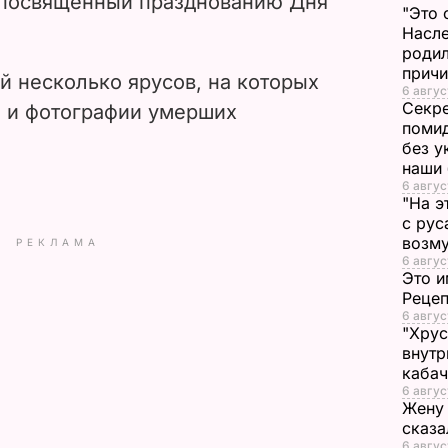
 посвященный празднованию Дня
"Это 
i
Насле
родил
d
прич
й несколько ярусов, на которых
6 авгус
e
Секре
 и фотографии умерших
помид
без у
o
наши
6 авгус
"На э
с рус
возму
РЕКЛАМА
6 авгус
Это и
Реце
6 авгус
"Хрус
внутр
каба
6 авгус
Жену 
сказа
6 авгус