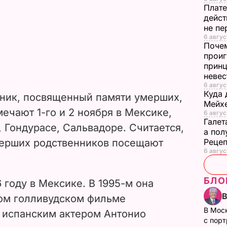
Плате
дейст
не пе
6 август
Почем
проиг
принц
неве
6 авгус
Куда 
дник, посвященный памяти умерших,
Мейхе
ечают 1-го и 2 ноября в Мексике,
6 авгус
Галет
, Гондурасе, Сальвадоре. Считается,
а пол
умерших родственников посещают
Рецеп
6 авгус
БЛО
 году в Мексике. В 1995-м она
вом голливудском фильме
В Мос
 испанским актером Антонио
с пор