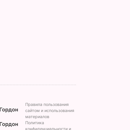
, что
"Хрустящие
Жену Роналду
.
снаружи и нежные
назвали толстой. Ч
нейшей
внутри". Самые
сказал ее обидчик
вкусные жареные
футболист
кабачки
ВАР
6 августа, 17.50
БУЛЬВАР
6 августа, 18.09
БУЛЬВАР
Правила пользования
Гордон
сайтом и использования
материалов
Политика
Гордон
конфиденциальности и