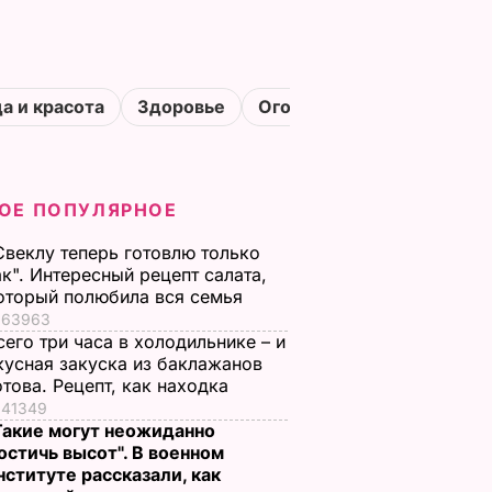
а и красота
Здоровье
Огороды
ОЕ ПОПУЛЯРНОЕ
Свеклу теперь готовлю только
ак". Интересный рецепт салата,
оторый полюбила вся семья
63963
сего три часа в холодильнике – и
кусная закуска из баклажанов
отова. Рецепт, как находка
41349
Такие могут неожиданно
остичь высот". В военном
нституте рассказали, как