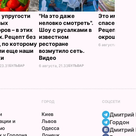
 упругости
"На это даже
Это именно то
ных
неловко смотреть".
спасет в жару
ров – в этих
Шоу с русалками в
Рецепт вкус
х. Рецепт без
известном
окрошки
, по которому
ресторане
6 августа, 18.21
БУЛЬ
ли еще наши
возмутило сеть.
ки
Видео
23.31
БУЛЬВАР
6 августа, 21.33
БУЛЬВАР
ГОРОД
СОЦСЕТИ
и
Киев
Дмитрий 
ации и
Львов
Гордон
ью
Одесса
Дмитрий 
х у Гордона
Донецк