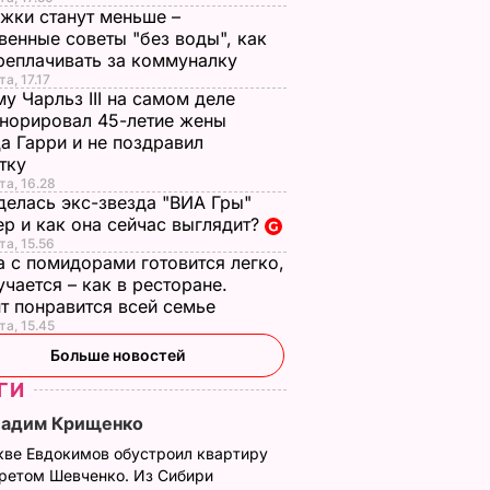
жки станут меньше –
венные советы "без воды", как
реплачивать за коммуналку
а, 17.17
у Чарльз III на самом деле
норировал 45-летие жены
а Гарри и не поздравил
стку
та, 16.28
делась экс-звезда "ВИА Гры"
р и как она сейчас выглядит?
та, 15.56
а с помидорами готовится легко,
учается – как в ресторане.
т понравится всей семье
та, 15.45
Больше новостей
ГИ
Вадим Крищенко
кве Евдокимов обустроил квартиру
третом Шевченко. Из Сибири