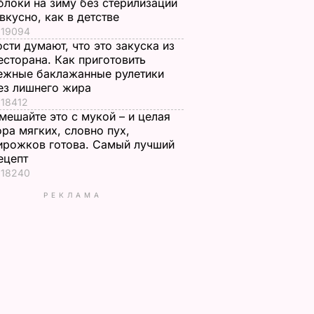
блоки на зиму без стерилизации
 вкусно, как в детстве
19094
ости думают, что это закуска из
есторана. Как приготовить
ежные баклажанные рулетики
ез лишнего жира
18412
мешайте это с мукой – и целая
ора мягких, словно пух,
ирожков готова. Самый лучший
ецепт
18240
РЕКЛАМА