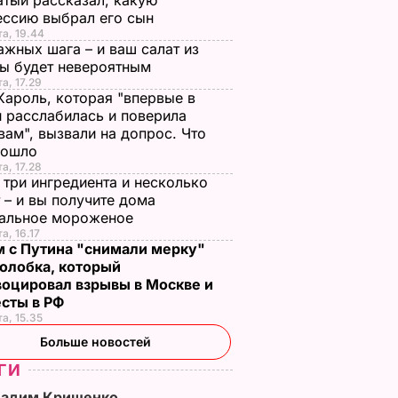
тый рассказал, какую
ессию выбрал его сын
та, 19.44
ажных шага – и ваш салат из
лы будет невероятным
та, 17.29
Кароль, которая "впервые в
 расслабилась и поверила
вам", вызвали на допрос. Что
зошло
та, 17.28
 три ингредиента и несколько
 – и вы получите дома
ральное мороженое
а, 16.17
м с Путина "снимали мерку"
олобка, который
воцировал взрывы в Москве и
есты в РФ
та, 15.35
Больше новостей
ГИ
Вадим Крищенко