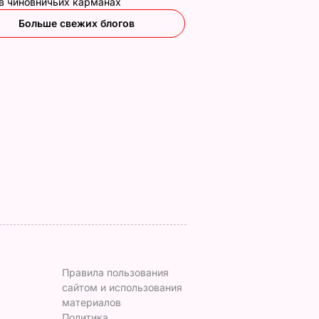
 в чиновничьих карманах
Больше свежих блогов
стоко
"Димка был вроде
Гости думают, что
имого
нормальный, пока не
это закуска из
сбухался". В сеть
ресторана. Как
попали снимки
приготовить нежны
ЬВАР
Кабаевой с
баклажанные
Медведевым
рулетики без
лишнего жира
7 августа, 20.39
БУЛЬВАР
7 августа, 20.17
БУЛЬВАР
Правила пользования
сайтом и использования
материалов
Политика