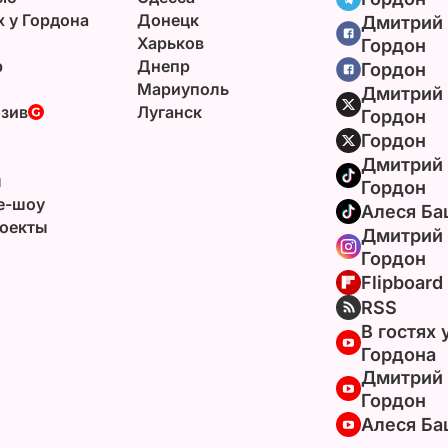
х у Гордона
Донецк
Дмитрий
Харьков
Гордон
р
Днепр
Гордон
Мариуполь
Дмитрий
зив
Луганск
Гордон
Гордон
Дмитрий
ы
Гордон
e-шоу
Алеся Ба
оекты
Дмитрий
Гордон
Flipboard
RSS
В гостях 
Гордона
Дмитрий
Гордон
Алеся Ба