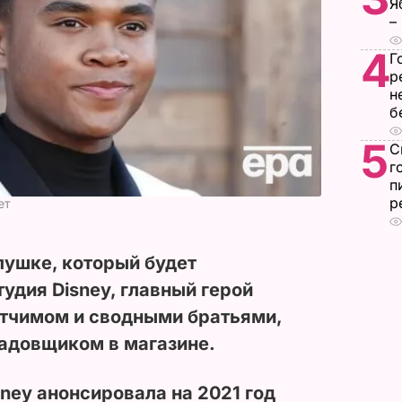
Я
–
4
Г
р
н
б
5
С
г
п
р
ет
лушке, который будет
удия Disney, главный герой
отчимом и сводными братьями,
ладовщиком в магазине.
ney анонсировала на 2021 год