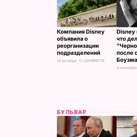
Компания Disney
Disney
объявила о
что дел
реорганизации
"Черно
подразделений
после 
Боузм
14 октября, 12.25
НОВОСТИ
4 сентября,
БУЛЬВАР