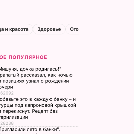
а и красота
Здоровье
Огороды
ОЕ ПОПУЛЯРНОЕ
Мишуня, дочка родилась!"
рапатый рассказал, как ночью
а позициях узнал о рождении
очери
62692
обавьте это в каждую банку – и
гурцы под капроновой крышкой
е перекиснут. Рецепт без
терилизации
28238
Пригласили лето в банки".