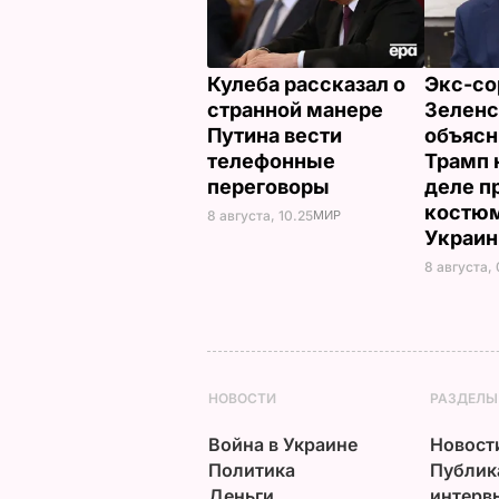
Кулеба рассказал о
Экс-со
странной манере
Зеленс
Путина вести
объясн
телефонные
Трамп 
переговоры
деле п
костюм
8 августа, 10.25
МИР
Украи
8 августа,
НОВОСТИ
РАЗДЕЛЫ
Война в Украине
Новост
Политика
Публик
Деньги
интерв