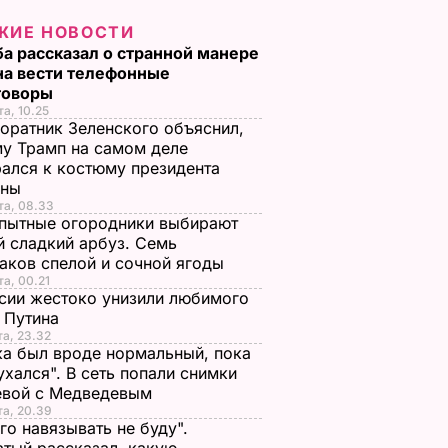
ЖИЕ НОВОСТИ
а рассказал о странной манере
на вести телефонные
говоры
та, 10.25
оратник Зеленского объяснил,
у Трамп на самом деле
ался к костюму президента
ины
та, 08.33
пытные огородники выбирают
 сладкий арбуз. Семь
аков спелой и сочной ягоды
та, 00.21
сии жестоко унизили любимого
 Путина
та, 23.32
а был вроде нормальный, пока
ухался". В сеть попали снимки
евой с Медведевым
та, 20.39
го навязывать не буду".