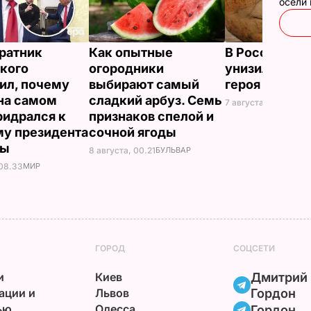
осели
ратник
Как опытные
В России же
кого
огородники
унизили люб
ил, почему
выбирают самый
героя Путина
на самом
сладкий арбуз. Семь
7 августа, 23.32
БУЛ
ридрался к
признаков спелой и
у президента
сочной ягоды
ны
8 августа, 00.21
БУЛЬВАР
 08.33
МИР
ГОРОД
СОЦСЕТИ
и
Киев
Дмитрий
ации и
Львов
Гордон
ью
Одесса
Гордон