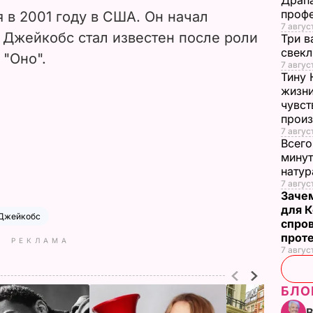
Драпа
проф
 в 2001 году в США. Он начал
7 авгус
т. Джейкобс стал
известен после роли
Три в
свек
 "Оно".
7 авгус
Тину 
жизни
чувст
прои
7 авгус
Всего
минут
нату
7 август
Заче
для К
 Джейкобс
спро
прот
РЕКЛАМА
7 авгус
БЛО