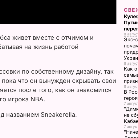
a
СВЕ
y
Кулеб
Пути
V
пере
8 авгус
бса живет вместе с отчимом и
Экс-с
i
почем
батывая на жизнь работой
придр
d
Укра
8 авгус
Как о
e
ссовки по собственному дизайну, так
самый
 пока что он вынужден скрывать свои
призн
o
8 авгус
яется после того, как он знакомится
В Рос
героя
о игрока NBA.
7 авгус
"Димк
од названием
Sneakerella.
не сб
Каба
7 авгус
"Ниче