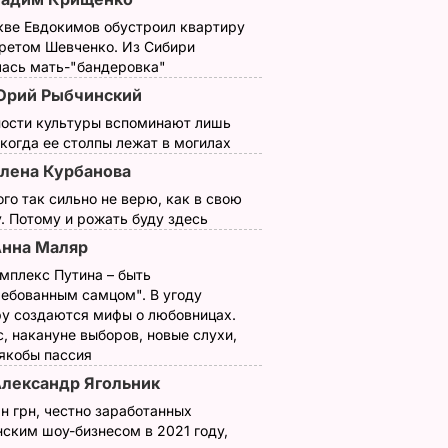
кве Евдокимов обустроил квартиру
третом Шевченко. Из Сибири
лась мать-"бандеровка"
Юрий Рыбчинский
 Кристи
ности культуры вспоминают лишь
итят"
 когда ее столпы лежат в могилах
ранции
лена Курбанова
ого так сильно не верю, как в свою
. Потому и рожать буду здесь
ОСТИ
нна Маляр
мплекс Путина – быть
ребованным самцом". В угоду
у создаются мифы о любовницах.
, накануне выборов, новые слухи,
 якобы пассия
лександр Ягольник
н грн, честно заработанных
ским шоу-бизнесом в 2021 году,