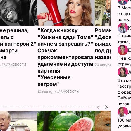
В Мос
с пор
верну
 не решила,
"Когда книжку
Роман Агаты
О цен
ать с
"Хижина дяди Тома"
"Десять негр
тогда,
й пантерой 2"
начнем запрещать?"
выйдет во Ф
Е
смерти
Собчак
под другим
ана
прокомментировала
названием
Ни в к
удаление из доступа
страну
 17.27
НОВОСТИ
26 августа, 17.55
НОВ
картины
А
"Унесенные
Это ко
ветром"
"вост
10 июня, 14.36
НОВОСТИ
фюрер
Сейчас
новая
А
100 мл
украин