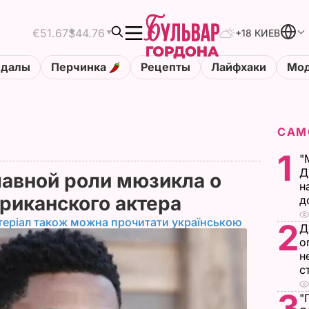
€51.67
$44.76
+18 КИЕВ
ндалы
Перчинка
Рецепты
Лайфхаки
Мод
САМ
1
"
Д
лавной роли мюзикла о
н
риканского актера
д
теріал також можна прочитати українською
2
Д
о
н
с
3
"