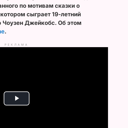
нного по мотивам сказки о
 котором сыграет 19-летний
 Чоузен Джейкобс. Об этом
ne
.
РЕКЛАМА
P
l