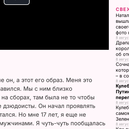
P
СВЕ
Натал
l
вышла
своег
a
фото
8 авгус
y
Драпа
корол
об от
V
8 авгус
Сочна
i
котор
– в с
 он, а этот его образ. Меня это
d
8 авгус
Кулеб
авился. Мы с ним близко
Пути
e
на сборах, там была не то чтобы
пере
8 авгус
е дзюдоисты. Он начал проявлять
o
Кулеб
самом
ался. Но мне 17 лет, я еще не
Зеле
 мужчинами. Я чуть-чуть пообщалась
8 авгус