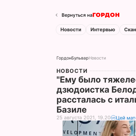
Вернуться на
Новости
Интервью
Ска
Гордон
Бульвар
Новости
НОВОСТИ
"Ему было тяжелее
дзюдоистка Белод
рассталась с ита
Базиле
25 августа 2021, 19.20
Цей мат