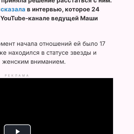
приняла решение расстаться с ним.
ссказала
в интервью, которое 24
а YouTube-канале ведущей Маши
омент начала отношений ей было 17
же находился в статусе звезды и
 женским вниманием.
РЕКЛАМА