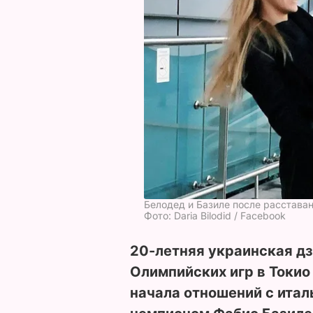
Белодед и Базиле после расстава
Фото: Daria Bilodid / Facebook
20-летняя украинская д
Олимпийских игр в Токио
начала отношений с ита