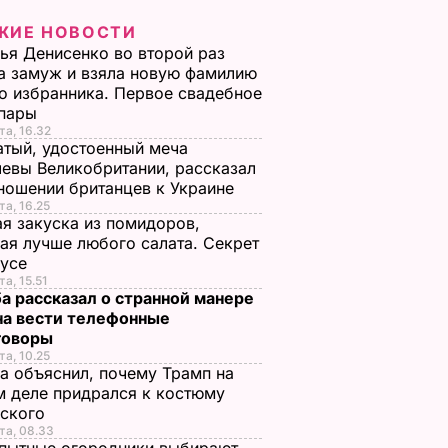
ЖИЕ НОВОСТИ
ья Денисенко во второй раз
 замуж и взяла новую фамилию
о избранника. Первое свадебное
 пары
та, 16.32
тый, удостоенный меча
евы Великобритании, рассказал
ношении британцев к Украине
та, 16.25
я закуска из помидоров,
ая лучше любого салата. Секрет
оусе
та, 15.51
а рассказал о странной манере
на вести телефонные
говоры
та, 10.25
а объяснил, почему Трамп на
 деле придрался к костюму
нского
та, 08.33