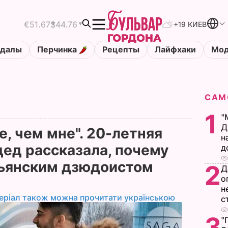
€51.67
$44.76
+19 КИЕВ
ндалы
Перчинка
Рецепты
Лайфхаки
Мод
САМ
1
"
Д
, чем мне". 20-летняя
н
ед рассказала, почему
д
льянским дзюдоистом
2
Д
о
н
еріал також можна прочитати українською
с
3
"