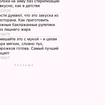
блоки на зиму без стерилизации
 вкусно, как в детстве
22030
ости думают, что это закуска из
есторана. Как приготовить
ежные баклажанные рулетики
ез лишнего жира
19679
мешайте это с мукой – и целая
ора мягких, словно пух,
ирожков готова. Самый лучший
ецепт
19527
РЕКЛАМА