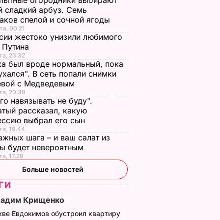
пытные огородники выбирают
 сладкий арбуз. Семь
аков спелой и сочной ягоды
та, 00.21
сии жестоко унизили любимого
 Путина
та, 23.32
а был вроде нормальный, пока
ухался". В сеть попали снимки
евой с Медведевым
та, 20.39
го навязывать не буду".
тый рассказал, какую
ессию выбрал его сын
та, 19.44
ажных шага – и ваш салат из
лы будет невероятным
та, 17.29
Больше новостей
ГИ
Вадим Крищенко
кве Евдокимов обустроил квартиру