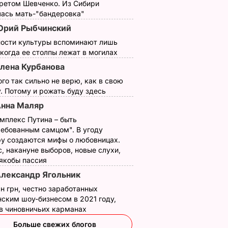
третом Шевченко. Из Сибири
лась мать-"бандеровка"
рий Рыбчинский
ности культуры вспоминают лишь
 когда ее столпы лежат в могилах
лена Курбанова
ого так сильно не верю, как в свою
. Потому и рожать буду здесь
нна Маляр
мплекс Путина – быть
ребованным самцом". В угоду
у создаются мифы о любовницах.
, накануне выборов, новые слухи,
 якобы пассия
лександр Ягольник
н грн, честно заработанных
ским шоу-бизнесом в 2021 году,
 в чиновничьих карманах
Больше свежих блогов