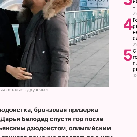
Я
–
4
Г
р
н
б
5
С
г
п
р
ния остались друзьями
зюдоистка, бронзовая призерка
 Дарья Белодед спустя год после
льянским дзюдоистом, олимпийским