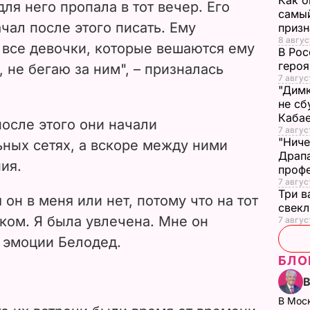
Как о
для него пропала в тот вечер. Его
самый
ачал после этого писать. Ему
призн
8 авгус
к все девочки, которые вешаются ему
В Рос
героя
, не бегаю за ним", – призналась
7 авгус
"Димк
не сб
Каба
после этого они начали
7 авгус
"Ниче
ьных сетях, а вскоре между ними
Драпа
ия.
проф
7 авгус
Три в
он в меня или нет, потому что на тот
свек
ком. Я была увлечена. Мне он
7 авгус
и эмоции Белодед.
БЛО
В Мос