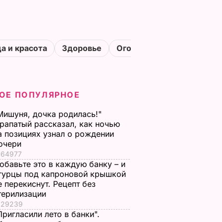
а и красота
Здоровье
Огороды
ОЕ ПОПУЛЯРНОЕ
Мишуня, дочка родилась!"
рапатый рассказал, как ночью
а позициях узнал о рождении
очери
64977
обавьте это в каждую банку – и
гурцы под капроновой крышкой
е перекиснут. Рецепт без
терилизации
29239
Пригласили лето в банки".