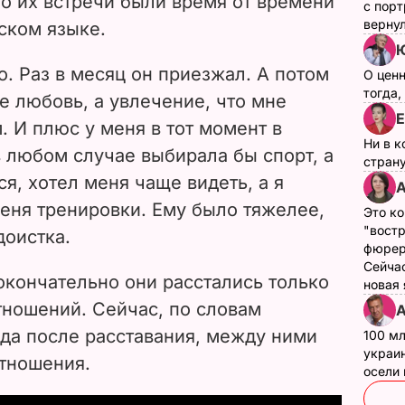
о их встречи были время от времени
с пор
верну
ском языке.
Ю
. Раз в месяц он приезжал. А потом
О цен
тогда,
не любовь, а увлечение, что мне
Е
 И плюс у меня в тот момент в
Ни в к
в любом случае выбирала бы спорт, а
страну
я, хотел меня чаще видеть, а я
А
 меня тренировки. Ему было тяжелее,
Это ко
"вост
доистка.
фюрер
Сейчас
окончательно они расстались только
новая
тношений. Сейчас, по словам
А
ода после расставания, между ними
100 мл
украин
тношения.
осели