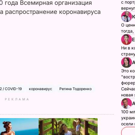
20 года Всемирная организация
с пор
верну
а распространение коронавируса
О цен
тогда,
Е
Ни в к
страну
А
Это ко
"вост
фюрер
Сейчас
 / COVID-19
коронавирус
Регина Тодоренко
новая
РЕКЛАМА
А
100 мл
украин
осели