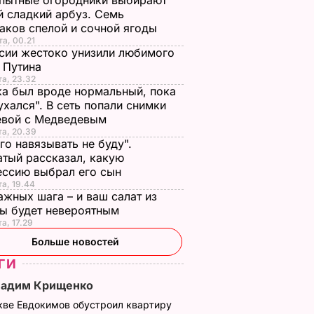
пытные огородники выбирают
 сладкий арбуз. Семь
аков спелой и сочной ягоды
та, 00.21
сии жестоко унизили любимого
 Путина
та, 23.32
а был вроде нормальный, пока
ухался". В сеть попали снимки
евой с Медведевым
та, 20.39
го навязывать не буду".
тый рассказал, какую
ессию выбрал его сын
та, 19.44
ажных шага – и ваш салат из
лы будет невероятным
та, 17.29
Больше новостей
ГИ
Вадим Крищенко
кве Евдокимов обустроил квартиру