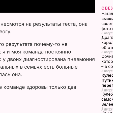
y
СВЕ
Натал
V
вышла
 несмотря на результаты теста, она
своег
i
фото
вогу.
8 авгус
Драпа
d
корол
го результата почему-то не
об от
e
к я и моя команда постоянно
8 авгус
Сочна
: у двоих диагностирована пневмония
котор
o
тальных в семьях есть больные
– в с
8 август
лась она.
Кулеб
Пути
пере
е команде здоровы только два
8 авгус
Кулеб
самом
Зеле
8 авгус