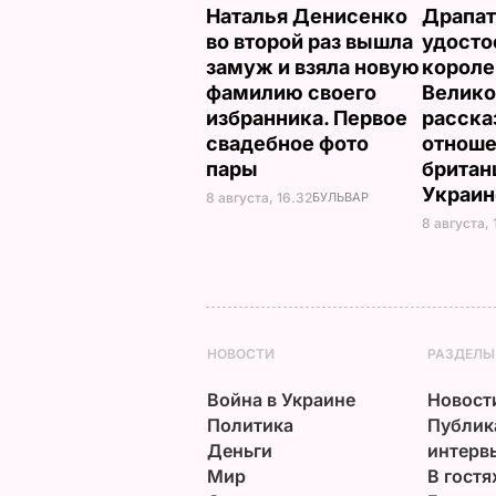
Наталья Денисенко
Драпат
во второй раз вышла
удосто
замуж и взяла новую
корол
фамилию своего
Велико
избранника. Первое
расска
свадебное фото
отнош
пары
британ
Украи
8 августа, 16.32
БУЛЬВАР
8 августа, 
НОВОСТИ
РАЗДЕЛЫ
Война в Украине
Новост
Политика
Публик
Деньги
интерв
Мир
В гостя