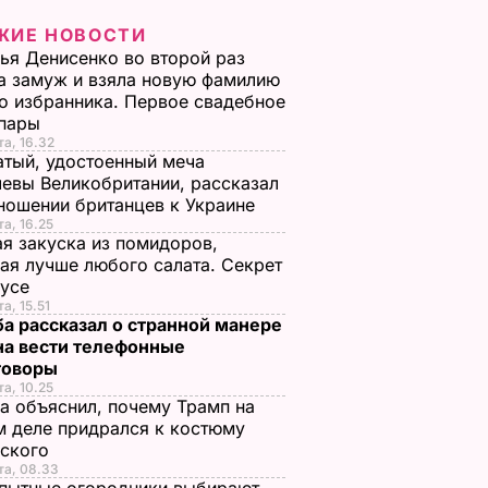
ЖИЕ НОВОСТИ
ья Денисенко во второй раз
 замуж и взяла новую фамилию
о избранника. Первое свадебное
 пары
та, 16.32
тый, удостоенный меча
евы Великобритании, рассказал
ношении британцев к Украине
та, 16.25
я закуска из помидоров,
ая лучше любого салата. Секрет
оусе
а, 15.51
а рассказал о странной манере
на вести телефонные
говоры
та, 10.25
а объяснил, почему Трамп на
 деле придрался к костюму
нского
та, 08.33