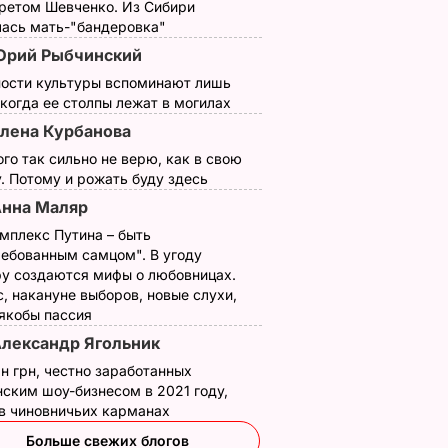
третом Шевченко. Из Сибири
лась мать-"бандеровка"
Юрий Рыбчинский
ности культуры вспоминают лишь
 когда ее столпы лежат в могилах
лена Курбанова
ого так сильно не верю, как в свою
. Потому и рожать буду здесь
нна Маляр
мплекс Путина – быть
ребованным самцом". В угоду
у создаются мифы о любовницах.
, накануне выборов, новые слухи,
 якобы пассия
лександр Ягольник
н грн, честно заработанных
ским шоу-бизнесом в 2021 году,
 в чиновничьих карманах
Больше свежих блогов