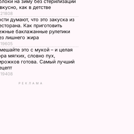
блоки на зиму без стерилизации
 вкусно, как в детстве
21808
ости думают, что это закуска из
есторана. Как приготовить
ежные баклажанные рулетики
ез лишнего жира
19605
мешайте это с мукой – и целая
ора мягких, словно пух,
ирожков готова. Самый лучший
ецепт
19408
РЕКЛАМА