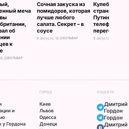
ый,
Сочная закуска из
Кулеба расск
енный меча
помидоров, которая
странной ма
евы
лучше любого
Путина вести
британии,
салата. Секрет – в
телефонные
зал об
соусе
переговоры
ении
8 августа, 15.51
БУЛЬВАР
8 августа, 10.25
МИР
цев к
не
16.25
БУЛЬВАР
ГОРОД
СОЦСЕТИ
и
Киев
Дмитрий
ации и
Львов
Гордон
ью
Одесса
Гордон
х у Гордона
Донецк
Дмитрий