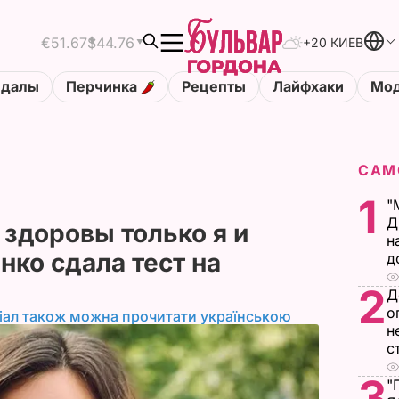
€51.67
$44.76
+20 КИЕВ
ндалы
Перчинка
Рецепты
Лайфхаки
Мод
САМ
1
"
Д
 здоровы только я и
н
нко сдала тест на
д
2
Д
о
іал також можна прочитати українською
н
с
3
"