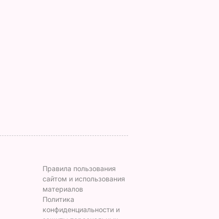
азал о
Кулеба объяснил,
Как опытные
нере
почему Трамп на
огородники
самом деле
выбирают самый
придрался к
сладкий арбуз. Сем
костюму
признаков спелой и
Зеленского
сочной ягоды
8 августа, 08.33
МИР
8 августа, 00.21
БУЛЬВАР
Правила пользования
сайтом и использования
материалов
Политика
конфиденциальности и