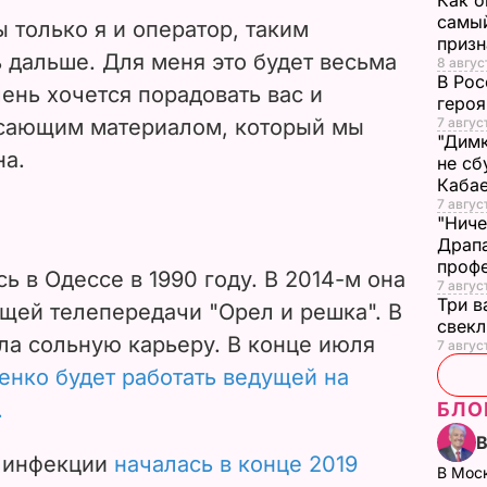
Как о
самый
ы только я и оператор, таким
призн
 дальше. Для меня это будет весьма
8 авгус
В Рос
ень хочется порадовать вас и
героя
сающим материалом, который мы
7 авгус
"Димк
на.
не сб
Каба
7 авгус
"Ниче
Драпа
проф
ь в Одессе в 1990 году. В 2014-м она
7 авгус
Три в
ущей телепередачи "Орел и решка". В
свек
ла сольную карьеру. В конце июля
7 авгус
енко будет работать ведущей на
.
БЛО
 инфекции
началась в конце 2019
В Мос