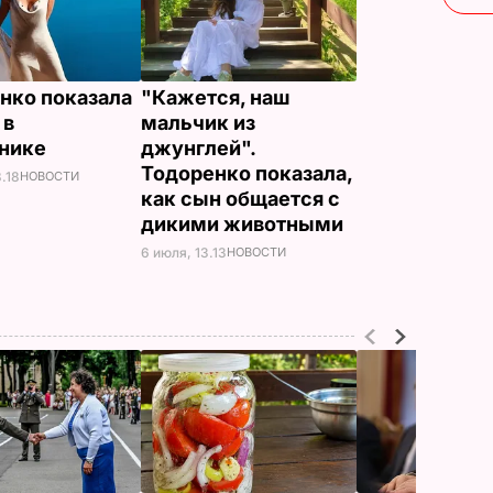
нко показала
"Кажется, наш
 в
мальчик из
ьнике
джунглей".
Тодоренко показала,
.18
НОВОСТИ
как сын общается с
дикими животными
6 июля, 13.13
НОВОСТИ