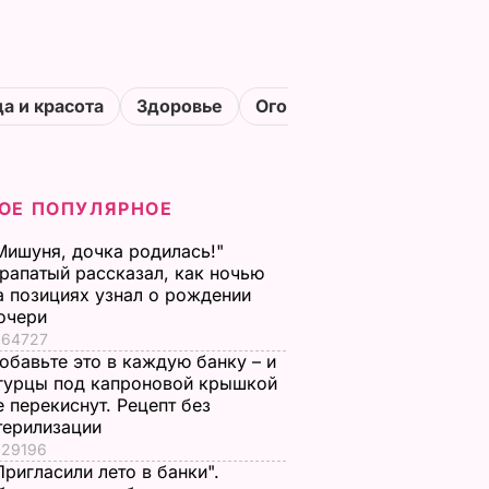
а и красота
Здоровье
Огороды
ОЕ ПОПУЛЯРНОЕ
Мишуня, дочка родилась!"
рапатый рассказал, как ночью
а позициях узнал о рождении
очери
64727
обавьте это в каждую банку – и
гурцы под капроновой крышкой
е перекиснут. Рецепт без
терилизации
29196
Пригласили лето в банки".