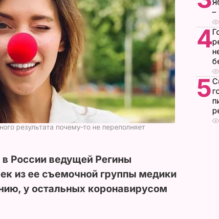
Я
–
4
Г
р
н
б
5
С
г
п
р
ного результата почему-то не переполняет
в России ведущей Регины
век из ее съемочной группы медики
нию, у остальных коронавирусом