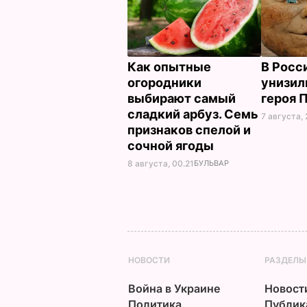
Как опытные
В Росс
огородники
унизил
выбирают самый
героя 
сладкий арбуз. Семь
7 августа, 
признаков спелой и
сочной ягоды
8 августа, 00.21
БУЛЬВАР
НОВОСТИ
РАЗДЕЛЫ
Война в Украине
Новост
Политика
Публик