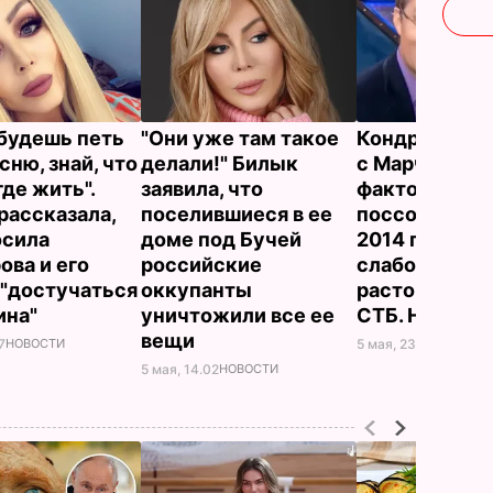
 будешь петь
"Они уже там такое
Кондратюк о 
сню, знай, что
делали!" Билык
с Марченко н
где жить".
заявила, что
факторе": М
рассказала,
поселившиеся в ее
поссорились
осила
доме под Бучей
2014 года. Мо
ова и его
российские
слабость – чт
 "достучаться
оккупанты
расторг конт
ина"
уничтожили все ее
СТБ. Не свят
вещи
7
НОВОСТИ
5 мая, 23.18
НОВОСТИ
5 мая, 14.02
НОВОСТИ