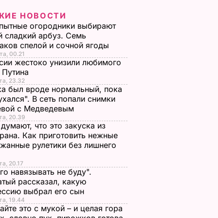
ЖИЕ НОВОСТИ
пытные огородники выбирают
 сладкий арбуз. Семь
аков спелой и сочной ягоды
та, 00.21
сии жестоко унизили любимого
 Путина
та, 23.32
а был вроде нормальный, пока
ухался". В сеть попали снимки
евой с Медведевым
та, 20.39
 думают, что это закуска из
рана. Как приготовить нежные
жанные рулетики без лишнего
та, 20.17
го навязывать не буду".
тый рассказал, какую
ессию выбрал его сын
та, 19.44
йте это с мукой – и целая гора