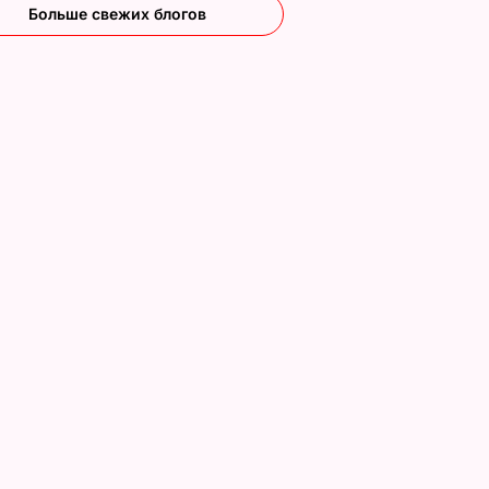
Больше свежих блогов
работе
а "Х-
ы
 весной
я
о я не
ракт с
ой я