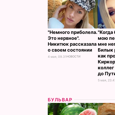
"Немного приболела.
"Когда
Это нервное".
мою пе
Никитюк рассказала
мне не
о своем состоянии
Билык 
как пр
4 мая, 09.31
НОВОСТИ
Киркор
коллег
до Пут
5 мая, 23.4
БУЛЬВАР