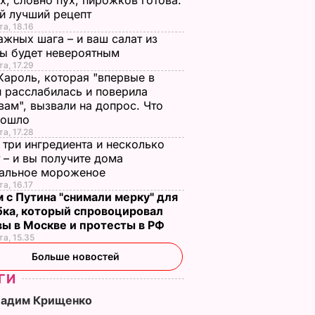
х, словно пух, пирожков готова.
й лучший рецепт
та, 18.16
ажных шага – и ваш салат из
лы будет невероятным
та, 17.29
Кароль, которая "впервые в
 расслабилась и поверила
вам", вызвали на допрос. Что
зошло
та, 17.28
 три ингредиента и несколько
 – и вы получите дома
ральное мороженое
та, 16.17
 с Путина "снимали мерку" для
бка, который спровоцировал
вы в Москве и протесты в РФ
та, 15.35
Больше новостей
ГИ
Вадим Крищенко