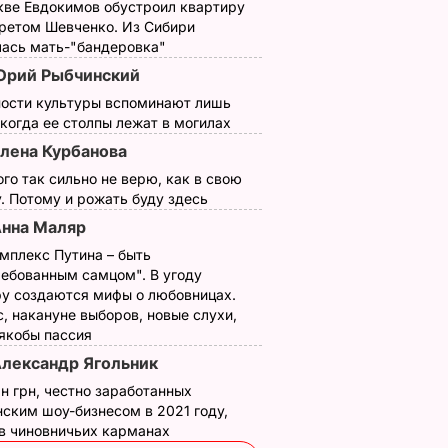
кве Евдокимов обустроил квартиру
третом Шевченко. Из Сибири
лась мать-"бандеровка"
рий Рыбчинский
ности культуры вспоминают лишь
 когда ее столпы лежат в могилах
лена Курбанова
ого так сильно не верю, как в свою
. Потому и рожать буду здесь
нна Маляр
мплекс Путина – быть
ребованным самцом". В угоду
у создаются мифы о любовницах.
, накануне выборов, новые слухи,
 якобы пассия
лександр Ягольник
н грн, честно заработанных
ским шоу-бизнесом в 2021 году,
 в чиновничьих карманах