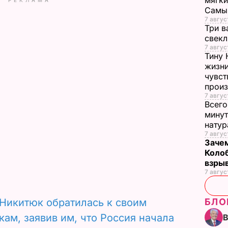
мягки
d
Самы
7 авгус
Три в
e
свек
7 авгус
o
Тину 
жизни
чувст
прои
7 авгус
Всего
минут
нату
7 авгус
Зачем
Коло
взры
7 авгус
Никитюк обратилась к своим
БЛО
ам, заявив им, что Россия начала