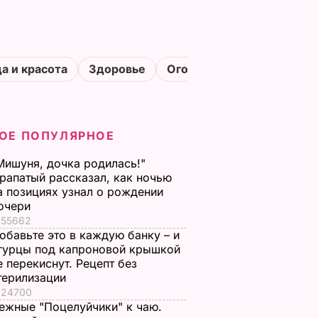
а и красота
Здоровье
Огороды
ОЕ ПОПУЛЯРНОЕ
Мишуня, дочка родилась!"
рапатый рассказал, как ночью
а позициях узнал о рождении
очери
55662
обавьте это в каждую банку – и
гурцы под капроновой крышкой
е перекиснут. Рецепт без
терилизации
24700
ежные "Поцелуйчики" к чаю.