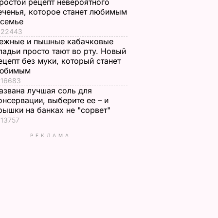
ростой рецепт невероятного
еченья, которое станет любимым
 семье
22443
ежные и пышные кабачковые
ладьи просто тают во рту. Новый
ецепт без муки, который станет
юбимым
16683
азвана лучшая соль для
онсервации, выберите ее – и
рышки на банках не "сорвет"
13757
РЕКЛАМА