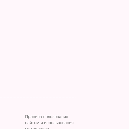
, что
"Ничего навязывать
Смешайте это с
з
не буду". Драпатый
мукой – и целая гор
ак
рассказал, какую
мягких, словно пух,
 нежные
профессию выбрал
пирожков готова.
е
его сын
Самый лучший
рецепт
7 августа, 19.44
БУЛЬВАР
а
7 августа, 18.16
БУЛЬВАР
ВАР
Правила пользования
сайтом и использования
материалов