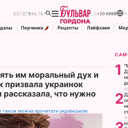
€51.67
$44.76
+20 КИЕВ
ндалы
Перчинка
Рецепты
Лайфхаки
Мод
САМ
1
"
Д
ять им моральный дух и
н
к призвала украинок
д
 рассказала, что нужно
2
Д
о
н
л також можна прочитати українською
с
3
Н