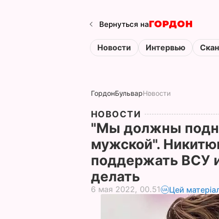
Вернуться на
Новости
Интервью
Ска
Гордон
Бульвар
Новости
НОВОСТИ
"Мы должны подн
мужской". Никитю
поддержать ВСУ и
делать
6 мая 2022, 00.51
Цей матеріа