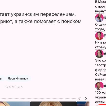
В Мос
с пор
верну
гает украинским переселенцам,
Ю
приют, а также помогает с поиском
О цен
тогда,
Е
Ни в к
страну
А
Это ко
"вост
фюрер
Сейчас
ны
Леся Никитюк
новая
А
РЕКЛАМА
100 мл
украин
осели