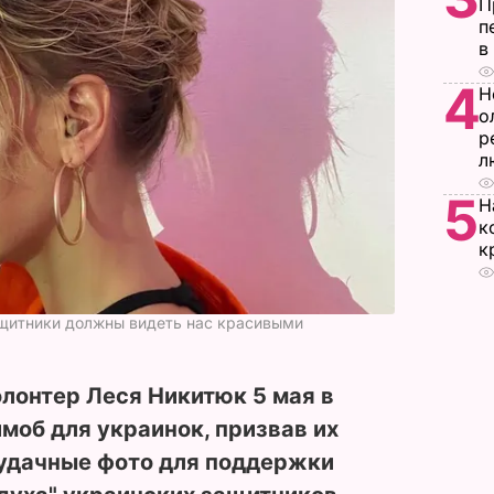
П
п
в
4
Н
о
р
л
5
Н
к
к
щитники должны видеть нас красивыми
лонтер Леся Никитюк 5 мая в
об для украинок, призвав их
 удачные фото для поддержки