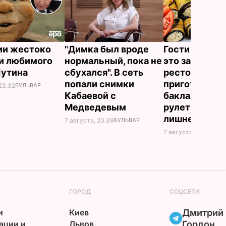
ии жестоко
"Димка был вроде
Гости думают
и любимого
нормальный, пока не
это закуска и
Путина
сбухался". В сеть
ресторана. К
попали снимки
приготовить
23.32
БУЛЬВАР
Кабаевой с
баклажанны
Медведевым
рулетики без
лишнего жир
7 августа, 20.39
БУЛЬВАР
7 августа, 20.17
БУЛЬ
ГОРОД
СОЦСЕТИ
и
Киев
Дмитрий
ации и
Львов
Гордон