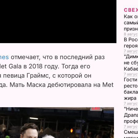
l
СВЕ
Как о
a
самый
призн
y
8 авгус
В Рос
героя
V
7 авгус
imes
отмечает, что в последний раз
"Димк
i
не сб
t Gala в 2018 году. Тогда его
Каба
 певица Граймс, с которой он
7 авгус
d
Гости
ода. Мать Маска дебютировала на
Met
ресто
e
бакла
жира
o
7 авгус
"Ниче
Драпа
проф
7 авгус
Смеша