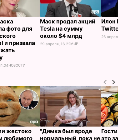
аска
Маск продал акций
Илон Маск к
ла фото для
Tesla на сумму
Twitter за $
ского
около $4 млрд
26 апреля, 10.10
ТЕХ
iel и призвала
29 апреля, 16.22
МИР
ржать
ну
11.24
НОВОСТИ
ии жестоко
"Димка был вроде
Гости думают
и любимого
нормальный, пока не
это закуска и