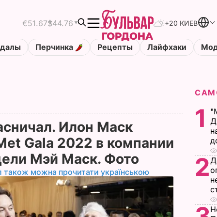
€51.67
$44.76
+20 КИЕВ
ндалы
Перчинка
Рецепты
Лайфхаки
Мод
САМ
1
"
Д
асничал. Илон Маск
н
Met Gala 2022 в компании
д
дели Мэй Маск. Фото
2
Д
о
л також можна прочитати українською
н
с
3
Н