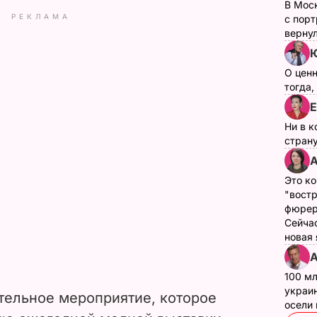
В Мос
РЕКЛАМА
с пор
верну
Ю
О цен
тогда,
Е
Ни в к
страну
А
Это ко
"вост
фюрер
Сейчас
новая
А
100 мл
украин
ительное мероприятие, которое
осели