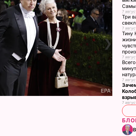
мягки
Самы
7 авгус
Три в
свек
7 авгус
Тину 
❯
жизни
чувст
прои
7 авгус
Всего
минут
нату
7 авгус
Зачем
Коло
взры
7 авгус
БЛО