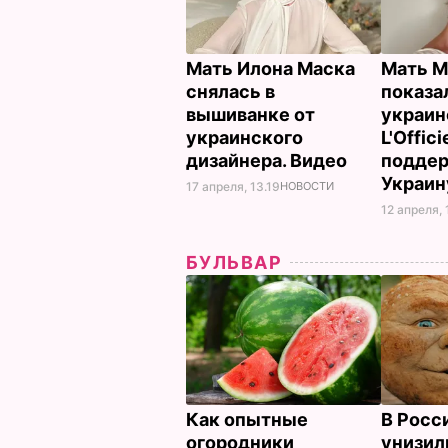
Мать Илона Маска
Мать М
снялась в
показа
вышиванке от
украин
украинского
L'Offic
дизайнера. Видео
подде
Украи
17 апреля, 13.19
НОВОСТИ
12 апреля, 
БУЛЬВАР
Как опытные
В Росс
огородники
унизил