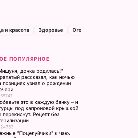
а и красота
Здоровье
Огороды
ОЕ ПОПУЛЯРНОЕ
Мишуня, дочка родилась!"
рапатый рассказал, как ночью
а позициях узнал о рождении
очери
55747
обавьте это в каждую банку – и
гурцы под капроновой крышкой
е перекиснут. Рецепт без
терилизации
24753
ежные "Поцелуйчики" к чаю.