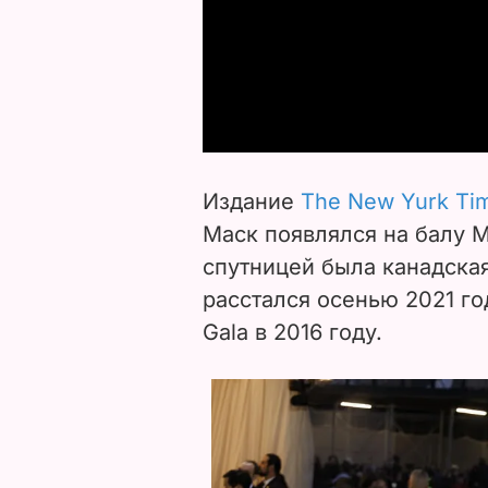
Издание
The New Yurk T
Маск появлялся на балу Me
спутницей была канадская
расстался осенью 2021 г
Gala в 2016 году.