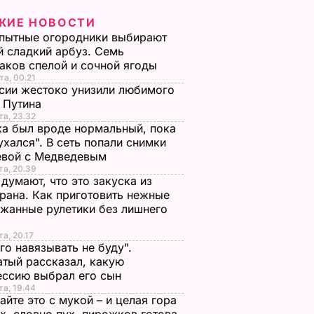
ЖИЕ НОВОСТИ
пытные огородники выбирают
 сладкий арбуз. Семь
аков спелой и сочной ягоды
та, 00.21
сии жестоко унизили любимого
 Путина
та, 23.32
а был вроде нормальный, пока
ухался". В сеть попали снимки
евой с Медведевым
та, 20.39
 думают, что это закуска из
рана. Как приготовить нежные
жанные рулетики без лишнего
та, 20.17
го навязывать не буду".
тый рассказал, какую
ессию выбрал его сын
та, 19.44
йте это с мукой – и целая гора