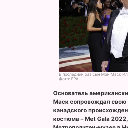
В последний раз сын Мэй Маск Ило
Фото: ЕРА
Основатель американских
Маск сопровождал свою 
канадского происхожден
костюма – Met Gala 2022
Метрополитен-музее в Нь