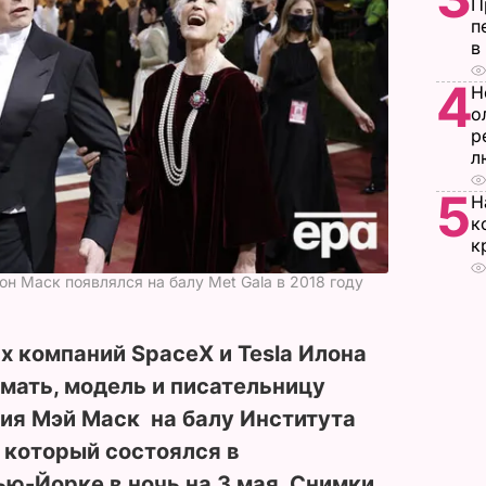
П
п
в
4
Н
о
р
л
5
Н
к
к
н Маск появлялся на балу Met Gala в 2018 году
 компаний SpaceX и Tesla Илона
мать, модель и писательницу
ия Мэй Маск на балу Института
, который состоялся в
ю-Йорке в ночь на 3 мая. Снимки