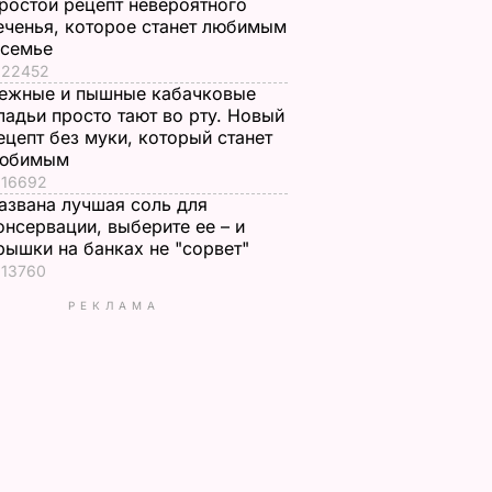
ростой рецепт невероятного
еченья, которое станет любимым
 семье
22452
ежные и пышные кабачковые
ладьи просто тают во рту. Новый
ецепт без муки, который станет
юбимым
16692
азвана лучшая соль для
онсервации, выберите ее – и
рышки на банках не "сорвет"
13760
РЕКЛАМА