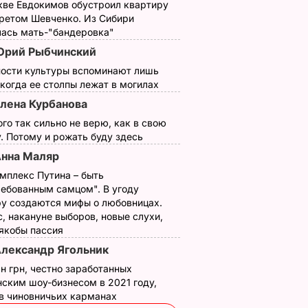
кве Евдокимов обустроил квартиру
третом Шевченко. Из Сибири
лась мать-"бандеровка"
рий Рыбчинский
ности культуры вспоминают лишь
 когда ее столпы лежат в могилах
лена Курбанова
ого так сильно не верю, как в свою
. Потому и рожать буду здесь
нна Маляр
мплекс Путина – быть
ребованным самцом". В угоду
у создаются мифы о любовницах.
, накануне выборов, новые слухи,
 якобы пассия
лександр Ягольник
н грн, честно заработанных
ским шоу-бизнесом в 2021 году,
 в чиновничьих карманах