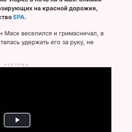
позирующих на красной дорожке,
ство
ЕРА
.
н Маск веселился и гримасничал, в
талась удержать его за руку, не
РЕКЛАМА
P