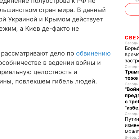
оединение полуострова к РФ не
ольшинством стран мира. В данный
ой Украиной и Крымом действует
ежим, а Киев де-факто не
СВЕ
Сегодня
Борьб
 рассматривают дело по
обвинению
время
застр
особничестве в ведении войны и
Сегодня
ориальную целостность и
Трамп
тоже
ины, повлекшем гибель людей.
Сегодня
"Войн
пред
с тре
"избе
Сегодня
Путин
измен
може
Вчера, 