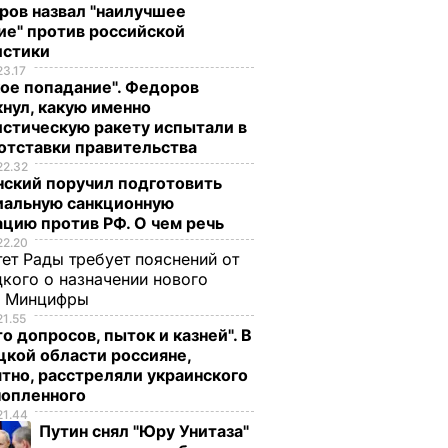
ров назвал "наилучшее
ие" против российской
истики
23.17
ое попадание". Федоров
нул, какую именно
стическую ракету испытали в
отставки правительства
22.32
нский поручил подготовить
иальную санкционную
цию против РФ. О чем речь
22.20
ет Рады требует пояснений от
кого о назначении нового
ы Минцифры
21.55
о допросов, пыток и казней". В
кой области россияне,
тно, расстреляли украинского
нопленного
21.44
Путин снял "Юру Унитаза"