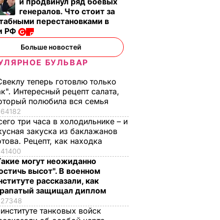
и продвинул ряд боевых
Адвокат Януковича:
генералов. Что стоит за
Мы в РФ работаем с
табными перестановками в
ть его
нашими
и РФ
согражданами,
ную
которые
Больше новостей
преследуются на
УЛЯРНОЕ БУЛЬВАР
Украине по
А В
ИНЕ
политическим
Свеклу теперь готовлю только
ак". Интересный рецепт салата,
мотивам, но хотят
оторый полюбила вся семья
свидетельствовать в
64182
суде
сего три часа в холодильнике – и
10 января, 12.52
ПОЛИТИКА
кусная закуска из баклажанов
отова. Рецепт, как находка
41400
Такие могут неожиданно
остичь высот". В военном
нституте рассказали, как
рапатый защищал диплом
27348
 институте танковых войск