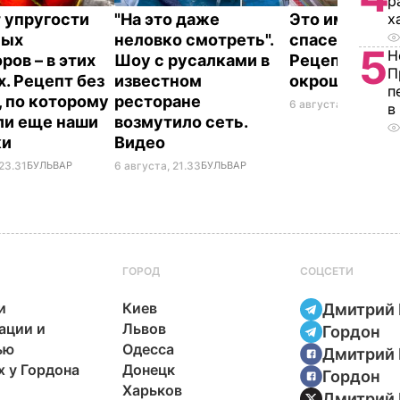
р
х
 упругости
"На это даже
Это именно то
ных
неловко смотреть".
спасет в жару
5
Н
ров – в этих
Шоу с русалками в
Рецепт вкус
П
х. Рецепт без
известном
окрошки
п
, по которому
ресторане
6 августа, 18.21
БУЛЬ
в
ли еще наши
возмутило сеть.
ки
Видео
23.31
БУЛЬВАР
6 августа, 21.33
БУЛЬВАР
ГОРОД
СОЦСЕТИ
и
Киев
Дмитрий 
ации и
Львов
Гордон
ью
Одесса
Дмитрий 
х у Гордона
Донецк
Гордон
Харьков
Дмитрий 