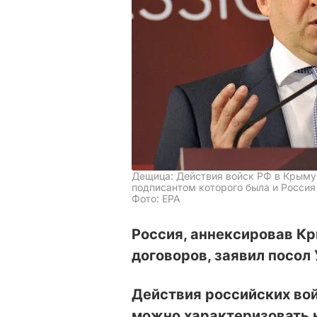
Дещица: Действия войск РФ в Крым
подписантом которого была и Россия
Фото: EPA
Россия, аннексировав К
договоров, заявил посол
Действия российских вой
можно характеризовать к