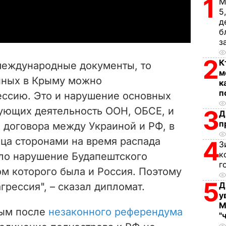
1
М
a
5
д
y
б
з
V
2
К
международные документы, то
м
i
нных в Крыму можно
к
п
рессию. Это и нарушение основных
d
ующих деятельность ООН, ОБСЕ, и
3
Д
e
п
 договора между Украиной и РФ, в
ица сторонами на время распада
4
o
З
к
ыло нарушение Будапештского
г
м которого была и Россия. Поэтому
5
Д
агрессия", – сказал дипломат.
у
М
рым после
незаконного референдума
"