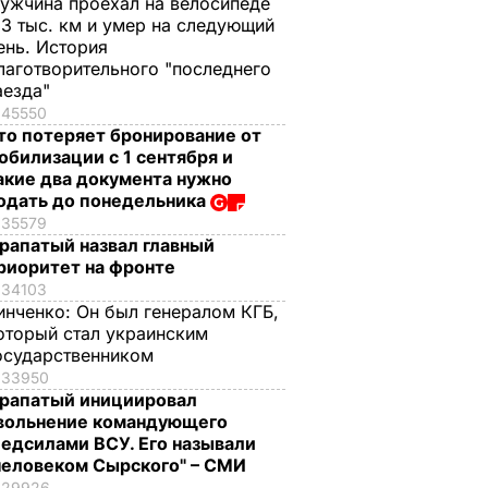
ужчина проехал на велосипеде
,3 тыс. км и умер на следующий
ень. История
лаготворительного "последнего
аезда"
45550
то потеряет бронирование от
обилизации с 1 сентября и
акие два документа нужно
одать до понедельника
35579
рапатый назвал главный
риоритет на фронте
34103
инченко:
Он был генералом КГБ,
оторый стал украинским
осударственником
33950
рапатый инициировал
вольнение командующего
едсилами ВСУ. Его называли
человеком Сырского" – СМИ
29926