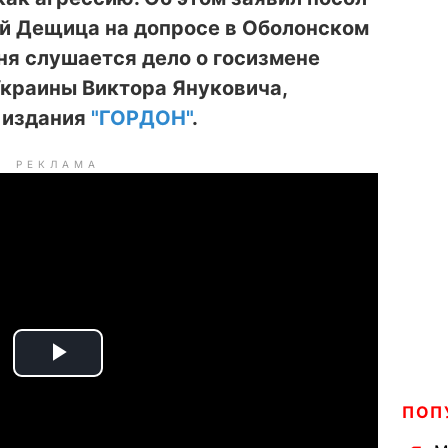
й Дещица на допросе в Оболонском
дня слушается дело о госизмене
Украины Виктора Януковича,
 издания
"ГОРДОН"
.
РЕКЛАМА
P
ПОП
l