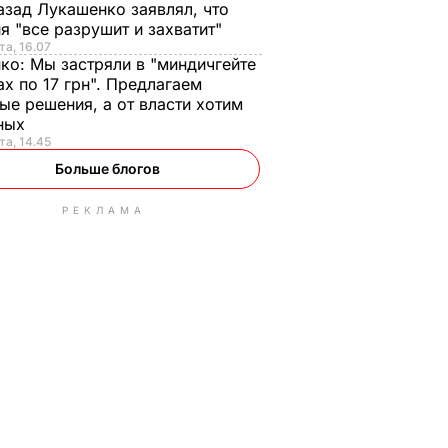
азад Лукашенко заявлял, что
я "все разрушит и захватит"
та, 16.07
нко:
Мы застряли в "миндичгейте
ах по 17 грн". Предлагаем
ые решения, а от власти хотим
ных
та, 14.45
Больше блогов
РЕКЛАМА