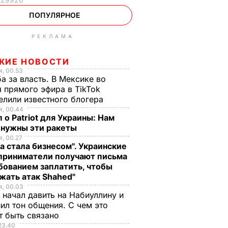
ПОПУЛЯРНОЕ
РЕКЛАМА
ЖИЕ НОВОСТИ
, 00.53
а за власть. В Мексике во
 прямого эфира в TikTok
елили известного блогера
, 00.44
 о Patriot для Украины: Нам
 нужны эти ракеты
, 00.27
а стала бизнесом". Украинские
приниматели получают письма
бованием заплатить, чтобы
жать атак Shahed"
, 00.03
 начал давить на Набиуллину и
ил тон общения. С чем это
т быть связано
23.40