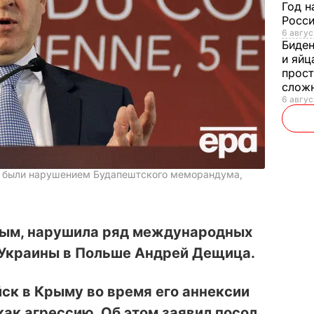
Год н
Росси
6 авгус
Биде
и яйц
прост
слож
6 авгус
у были нарушением Будапештского меморандума,
рым, нарушила ряд международных
 Украины в Польше Андрей Дещица.
ск в Крыму во время его аннексии
ак агрессию. Об этом заявил посол