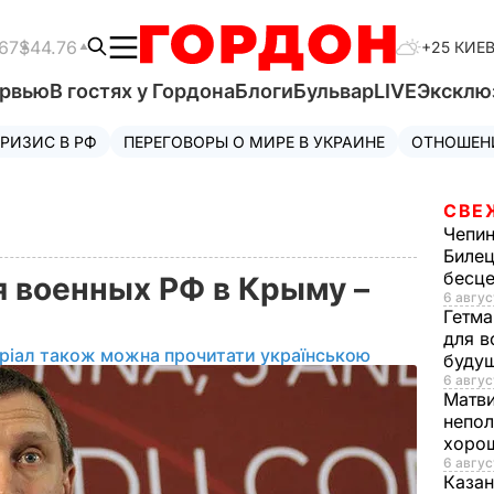
67
$44.76
+25 КИЕ
ервью
В гостях у Гордона
Блоги
Бульвар
LIVE
Эксклю
РИЗИС В РФ
ПЕРЕГОВОРЫ О МИРЕ В УКРАИНЕ
ОТНОШЕН
СВЕ
Чепи
Билец
бесц
 военных РФ в Крыму –
6 авгус
Гетма
для в
ріал також можна прочитати українською
буду
6 авгус
Матв
непол
хорош
6 авгус
Казан