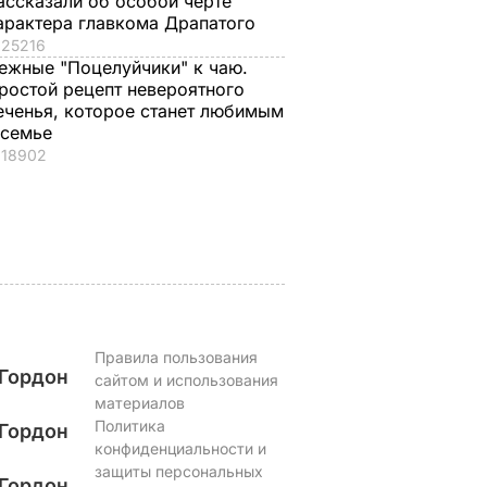
ассказали об особой черте
арактера главкома Драпатого
, что
"Хрустящие
Жену Роналду
25216
.
снаружи и нежные
назвали толстой. Ч
ежные "Поцелуйчики" к чаю.
нейшей
внутри". Самые
сказал ее обидчик
ростой рецепт невероятного
вкусные жареные
футболист
еченья, которое станет любимым
кабачки
ВАР
6 августа, 17.50
БУЛЬВАР
 семье
6 августа, 18.09
БУЛЬВАР
18902
Правила пользования
Гордон
сайтом и использования
материалов
Политика
Гордон
конфиденциальности и
защиты персональных
Гордон