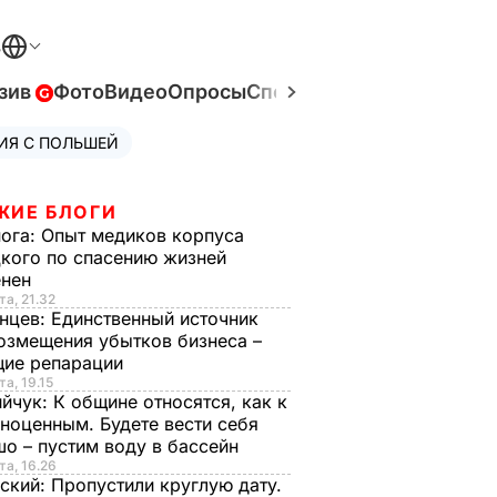
В
зив
Фото
Видео
Опросы
Спецпроекты
Война в Ук
ИЯ С ПОЛЬШЕЙ
ЖИЕ БЛОГИ
нога:
Опыт медиков корпуса
кого по спасению жизней
енен
та, 21.32
нцев:
Единственный источник
озмещения убытков бизнеса –
щие репарации
та, 19.15
ийчук:
К общине относятся, как к
ноценным. Будете вести себя
о – пустим воду в бассейн
та, 16.26
ский:
Пропустили круглую дату.