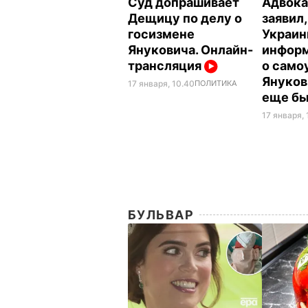
Суд допрашивает
Адвока
Дещицу по делу о
заявил
госизмене
Украи
Януковича. Онлайн-
инфор
трансляция
о само
Януков
17 января, 10.40
ПОЛИТИКА
еще бы
17 января, 
БУЛЬВАР