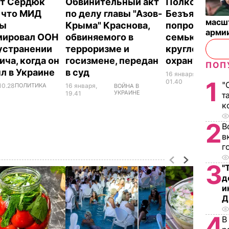
т Сердюк
Обвинительный акт
Полковник
, что МИД
по делу главы "Азов-
Безъязыков
масш
ны
Крыма" Краснова,
попросил взя
арми
мировал ООН
обвиняемого в
семью под
устранении
терроризме и
круглосуточ
ича, когда он
госизмене, передан
охрану
ПОП
л в Украине
в суд
16 января,
ВОЙН
1
УКРА
01.40
"
10.28
ПОЛИТИКА
16 января,
ВОЙНА В
УКРАИНЕ
19.41
т
к
2
В
в
г
3
"
д
и
Д
4
В