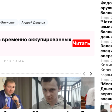
Федо
оруж
балл
Вчера, 
"Четк
р Янукович
Андрей Дещица
намек
балли
день 
а временно оккупированных
Вчера, 
Читать
Зеле
спец
опера
Вчера, 
РЕКЛАМА
Комит
Корец
глав
Вчера, 
"Мест
Донец
вероя
воен
Вчера, 