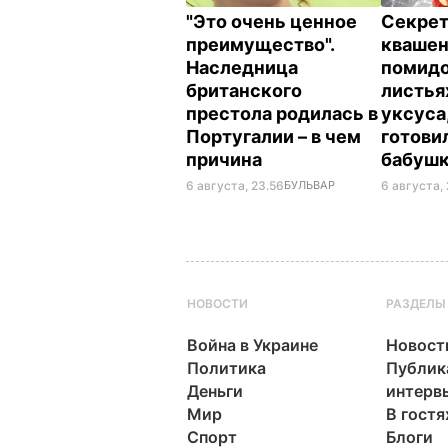
"Это очень ценное
Секрет
преимущество".
кваше
Наследница
помидо
британского
листья
престола родилась в
уксуса
Португалии – в чем
готови
причина
бабуш
6 августа, 23.56
БУЛЬВАР
6 августа, 
НОВОСТИ
РАЗДЕЛЫ
Война в Украине
Новост
Политика
Публик
Деньги
интерв
Мир
В гостя
Спорт
Блоги