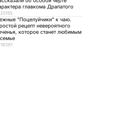
ассказали об особой черте
арактера главкома Драпатого
25155
ежные "Поцелуйчики" к чаю.
ростой рецепт невероятного
еченья, которое станет любимым
 семье
18391
, что
"Хрустящие
Жену Роналду
.
снаружи и нежные
назвали толстой. Ч
нейшей
внутри". Самые
сказал ее обидчик
вкусные жареные
футболист
кабачки
ВАР
6 августа, 17.50
БУЛЬВАР
6 августа, 18.09
БУЛЬВАР