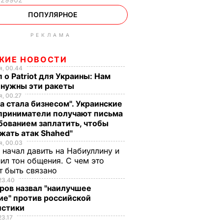
ПОПУЛЯРНОЕ
РЕКЛАМА
ЖИЕ НОВОСТИ
, 00.44
 о Patriot для Украины: Нам
 нужны эти ракеты
, 00.27
а стала бизнесом". Украинские
приниматели получают письма
бованием заплатить, чтобы
жать атак Shahed"
, 00.03
 начал давить на Набиуллину и
ил тон общения. С чем это
т быть связано
23.40
ров назвал "наилучшее
ие" против российской
истики
23.17