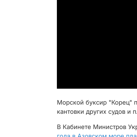
Морской буксир "Корец" 
кантовки других судов и 
В Кабинете Министров Ук
года в Азовском море пл