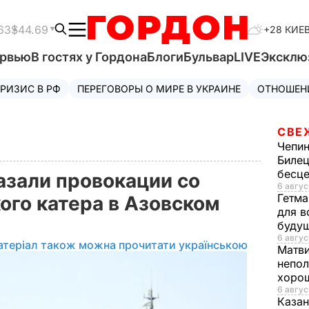
63
$44.69
+28 КИЕ
ервью
В гостях у Гордона
Блоги
Бульвар
LIVE
Эксклю
РИЗИС В РФ
ПЕРЕГОВОРЫ О МИРЕ В УКРАИНЕ
ОТНОШЕН
СВЕ
Чепи
Билец
бесц
зали провокации со
6 авгус
Гетма
ого катера в Азовском
для в
буду
6 авгус
атеріал також можна прочитати українською
Матв
непол
хорош
6 авгус
Казан