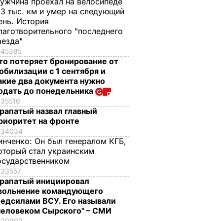
ужчина проехал на велосипеде
,3 тыс. км и умер на следующий
ень. История
лаготворительного "последнего
аезда"
45385
то потеряет бронирование от
обилизации с 1 сентября и
акие два документа нужно
одать до понедельника
35516
рапатый назвал главный
риоритет на фронте
34034
инченко:
Он был генералом КГБ,
оторый стал украинским
осударственником
33557
рапатый инициировал
вольнение командующего
едсилами ВСУ. Его называли
человеком Сырского" – СМИ
29902