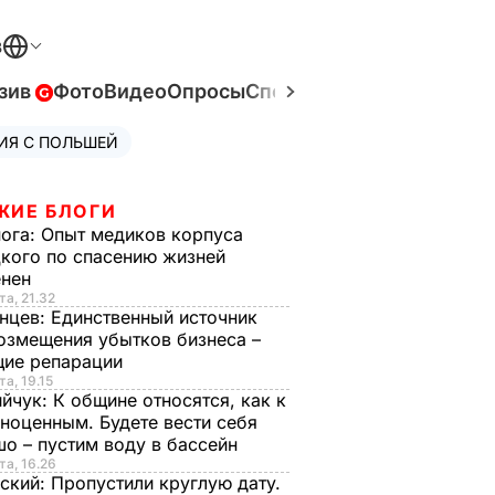
В
зив
Фото
Видео
Опросы
Спецпроекты
Война в Ук
ИЯ С ПОЛЬШЕЙ
ЖИЕ БЛОГИ
нога:
Опыт медиков корпуса
кого по спасению жизней
енен
та, 21.32
нцев:
Единственный источник
озмещения убытков бизнеса –
щие репарации
та, 19.15
ийчук:
К общине относятся, как к
ноценным. Будете вести себя
о – пустим воду в бассейн
та, 16.26
ский:
Пропустили круглую дату.