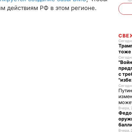
ым действиям РФ в этом регионе.
o
СВЕ
Сегодня
Трамп
тоже
Сегодня
"Войн
пред
с тре
"избе
Сегодня
Путин
измен
може
Вчера, 
Федо
оруж
балл
Вчера, 