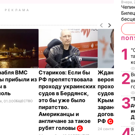
Вчера, 
Чепи
РЕКЛАМА
Билец
бесц
ПОП
1
"
т
к
рабля ВМС
Стариков: Если бы
Жданов: С
2
В
ы прибыли из
РФ препятствовала
вероятность
в
 в
проходу украинских
проходе укр
г
поль
судов в Бердянск,
судов под
3
"
это бы уже было
Крымским м
я, 01.00
ОБЩЕСТВО
д
пиратство.
заранее
и
Американцы и
договаривали
Д
англичане за такое
РФ
4
рубят головы
В
24 сентября, 16.43
С