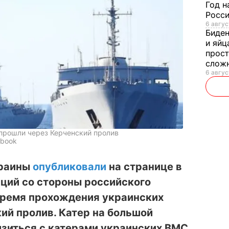
Год н
Росси
6 авгус
Биде
и яйц
прост
слож
6 авгус
прошли через Керченский пролив
ebook
краины
опубликовали
на странице в
ций со стороны российского
 время прохождения украинских
ий пролив. Катер на большой
зиться с катерами украинских ВМС.