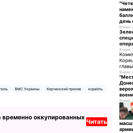
"Четк
намек
балли
день 
Вчера, 
Зеле
спец
опера
Вчера, 
Комит
Корец
глав
Вчера, 
"Мест
Донец
вероя
поль
ВМС Украины
Керченский пролив
корабль
воен
Вчера, 
а временно оккупированных
Читать
масш
арми