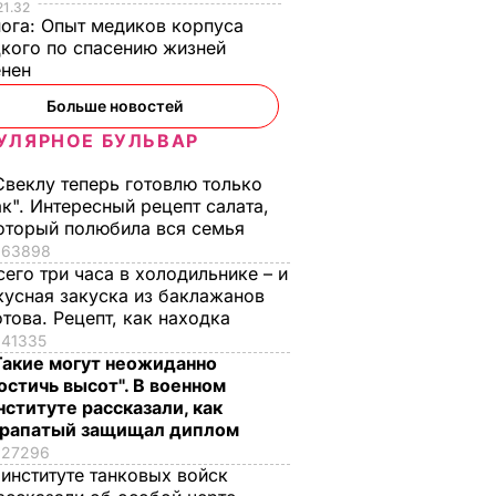
21.32
нога:
Опыт медиков корпуса
кого по спасению жизней
енен
Больше новостей
УЛЯРНОЕ БУЛЬВАР
Свеклу теперь готовлю только
ак". Интересный рецепт салата,
оторый полюбила вся семья
63898
Украинские корабли
В ВМС Украины
сего три часа в холодильнике – и
ю 90% о
прошли под
заявили, что РФ
кусная закуска из баклажанов
аинских
Крымским мостом.
допустила ряд
отова. Рецепт, как находка
Видео
опасных инцидент
41335
Такие могут неожиданно
остом
во время перехода
24 сентября, 07.28
СОБЫТИЯ
остичь высот". В военном
украинских
нституте рассказали, как
сь с
кораблей в Азовско
рапатый защищал диплом
море
27296
 институте танковых войск
23 сентября, 22.15
СОБЫТИЯ
ОБЫТИЯ