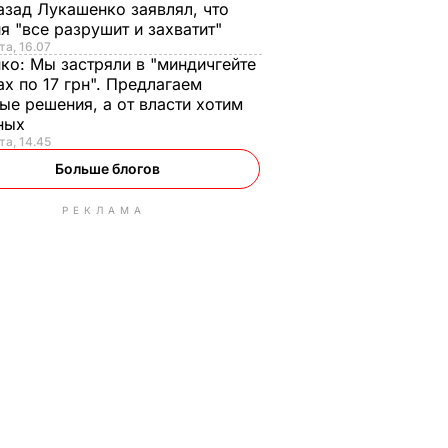
азад Лукашенко заявлял, что
я "все разрушит и захватит"
та, 16.07
нко:
Мы застряли в "миндичгейте
ах по 17 грн". Предлагаем
ые решения, а от власти хотим
ных
та, 14.45
Больше блогов
РЕКЛАМА