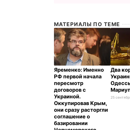
МАТЕРИАЛЫ ПО ТЕМЕ
Яременко: Именно
Два ко
РФ первой начала
Украин
пересмотр
Одессы
договоров с
Мариу
Украиной.
25 сентябр
Оккупировав Крым,
они сразу расторгли
соглашение о
базировании
Черноморского