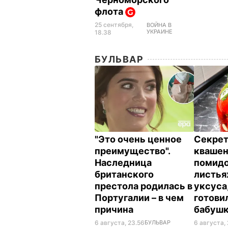
флота
25 сентября,
ВОЙНА В
УКРАИНЕ
18.38
БУЛЬВАР
"Это очень ценное
Секрет
преимущество".
кваше
Наследница
помидо
британского
листья
престола родилась в
уксуса
Португалии – в чем
готови
причина
бабуш
6 августа, 23.56
БУЛЬВАР
6 августа, 