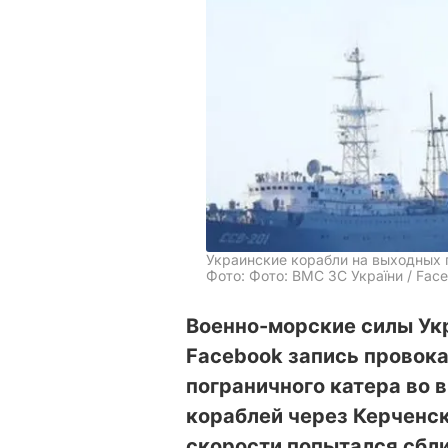
Украинские корабли на выходных 
Фото: Фото: ВМС ЗС України / Fac
Военно-морские силы У
Facebook запись провока
пограничного катера во
кораблей через Керченск
скорости попытался сбли