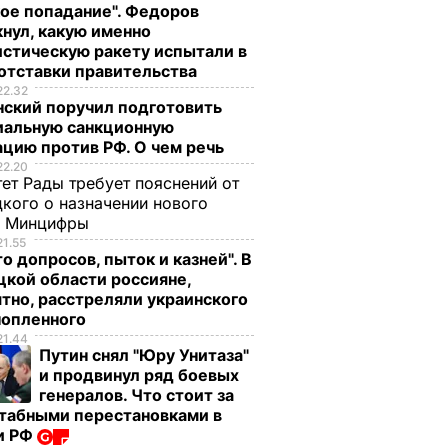
ое попадание". Федоров
нул, какую именно
стическую ракету испытали в
отставки правительства
22.32
нский поручил подготовить
иальную санкционную
цию против РФ. О чем речь
22.20
ет Рады требует пояснений от
кого о назначении нового
ы Минцифры
21.55
о допросов, пыток и казней". В
кой области россияне,
тно, расстреляли украинского
нопленного
21.44
Путин снял "Юру Унитаза"
и продвинул ряд боевых
генералов. Что стоит за
табными перестановками в
и РФ