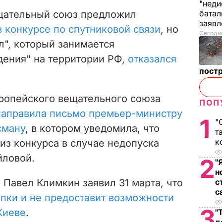
"неди
ещательный союз предложил
батал
заяв
 конкурсе по спутниковой связи
, но
Сегодня
л", который занимается
дения" на территории РФ,
отказался
пост
ропейского вещательного союза
ПОП
направила письмо премьер-министру
1
"
сману
, в котором уведомила, что
т
к
из конкурса в случае недопуска
йловой.
2
"
н
Павел Климкин заявил 31 марта, что
с
с
упки и не предоставит возможности
3
Киеве
.
"