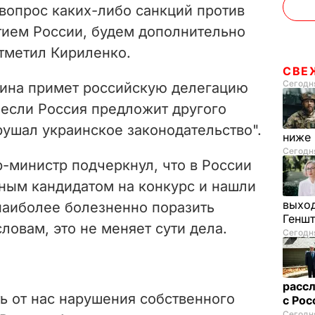
вопрос каких-либо санкций против
тием России, будем дополнительно
отметил Кириленко.
СВЕ
Сегодня
раина примет российскую делегацию
 если Россия предложит другого
рушал украинское законодательство".
ниже
Сегодня
-министр подчеркнул, что в России
ным кандидатом на конкурс и нашли
выход
наиболее болезненно поразить
Генш
словам, это не меняет сути дела.
Сегодня
рассл
ь от нас нарушения собственного
с Ро
Сегодня