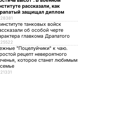
остичь высот". В военном
нституте рассказали, как
рапатый защищал диплом
28381
 институте танковых войск
ассказали об особой черте
арактера главкома Драпатого
25522
ежные "Поцелуйчики" к чаю.
ростой рецепт невероятного
еченья, которое станет любимым
 семье
21331