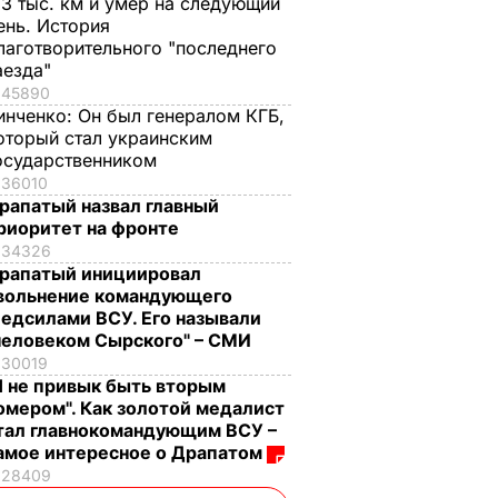
,3 тыс. км и умер на следующий
ень. История
лаготворительного "последнего
аезда"
45890
инченко:
Он был генералом КГБ,
оторый стал украинским
осударственником
36010
рапатый назвал главный
риоритет на фронте
34326
рапатый инициировал
вольнение командующего
едсилами ВСУ. Его называли
человеком Сырского" – СМИ
30019
Я не привык быть вторым
омером". Как золотой медалист
тал главнокомандующим ВСУ –
амое интересное о Драпатом
28409