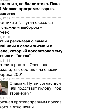
жалению, не баллистика. Пока
 В Москве прогремел взрыв.
известно
, 12.37
ки тикают". Путин оказался
д сложным выбором –
week
, 11.50
тый рассказал о самой
ой ночи в своей жизни и о
еке, который посоветовал ему
ться из "котла"
, 11.38
тели теракта в Оленовке
азали, как составляли списки
барака 200"
, 11.09
Эйдман:
Путин согласится
или подставит голову "под
табакерку"
, 11.01
ризнал противоправным приказ
ого в отношении