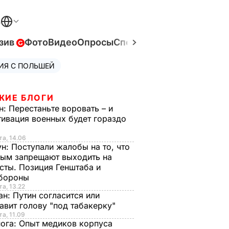
В
зив
Фото
Видео
Опросы
Спецпроекты
Война в Ук
ИЯ С ПОЛЬШЕЙ
ЖИЕ БЛОГИ
н:
Перестаньте воровать – и
ивация военных будет гораздо
та, 14.06
ун:
Поступали жалобы на то, что
ым запрещают выходить на
сты. Позиция Генштаба и
бороны
та, 13.22
ан:
Путин согласится или
авит голову "под табакерку"
та, 11.09
нога:
Опыт медиков корпуса