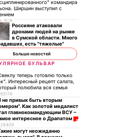
сциплинированного" командира
ьона. Ширшин выступил с
лением
, 10.16
Россияне атаковали
дронами людей на рынке
в Сумской области. Много
радавших, есть "тяжелые"
Больше новостей
УЛЯРНОЕ БУЛЬВАР
Свеклу теперь готовлю только
ак". Интересный рецепт салата,
оторый полюбила вся семья
65176
Я не привык быть вторым
омером". Как золотой медалист
тал главнокомандующим ВСУ –
амое интересное о Драпатом
28409
Такие могут неожиданно