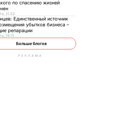
кого по спасению жизней
енен
та, 21.32
нцев:
Единственный источник
озмещения убытков бизнеса –
щие репарации
та, 19.15
Больше блогов
РЕКЛАМА