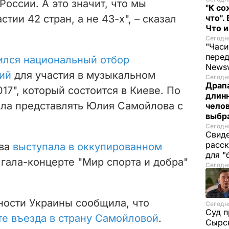
России. А это значит, что мы
"К со
тии 42 стран, а не 43-х", – сказал
что".
Что 
Сегодня
"Часи
пере
ился национальный отбор
News
ий
для участия в музыкальном
Сегодня
Драпа
17", который состоится в Киеве. По
длинн
ыла представлять Юлия Самойлова с
челов
выбра
Сегодня
Свиде
расск
ова
выступала в оккупированном
для "
в гала-концерте "Мир спорта и добра"
Сегодня
ности Украины сообщила, что
Сегодня
Суд п
те въезда в страну Самойловой
.
Сырск