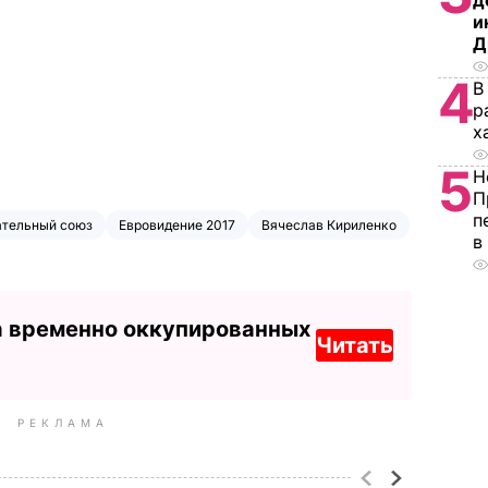
д
и
Д
4
В
р
х
5
Н
П
п
ательный союз
Евровидение 2017
Вячеслав Кириленко
в
а временно оккупированных
Читать
РЕКЛАМА