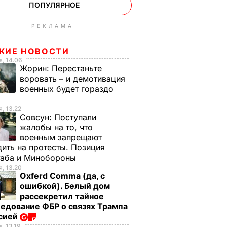
ПОПУЛЯРНОЕ
РЕКЛАМА
ЖИЕ НОВОСТИ
, 14.06
Жорин:
Перестаньте
воровать – и демотивация
военных будет гораздо
, 13.22
Совсун:
Поступали
жалобы на то, что
военным запрещают
ить на протесты. Позиция
таба и Минобороны
, 13.20
Oxferd Comma (да, с
ошибкой). Белый дом
рассекретил тайное
едование ФБР о связях Трампа
ссией
, 13.19