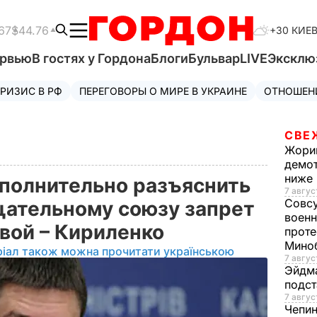
67
$44.76
+30 КИЕ
ервью
В гостях у Гордона
Блоги
Бульвар
LIVE
Эксклю
РИЗИС В РФ
ПЕРЕГОВОРЫ О МИРЕ В УКРАИНЕ
ОТНОШЕН
СВЕ
Жори
демот
ниже
ополнительно разъяснить
7 авгус
Совс
ательному союзу запрет
военн
вой – Кириленко
проте
Мино
ріал також можна прочитати українською
7 авгус
Эйдм
подст
7 авгус
Чепи