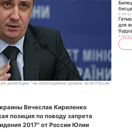
Билец
бесц
6 авгус
Гетма
для в
буду
6 авгус
кую делегацию "на необходимом уровне, если Россия
краины Вячеслав Кириленко
кая позиция по поводу запрета
идения 2017" от России Юлии