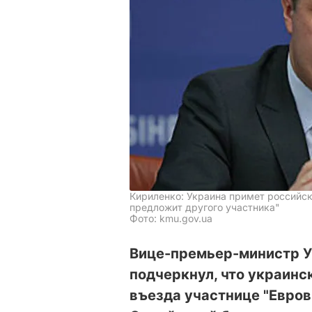
Кириленко: Украина примет российс
предложит другого участника"
Фото: kmu.gov.ua
Вице-премьер-министр У
подчеркнул, что украинс
въезда участнице "Евров