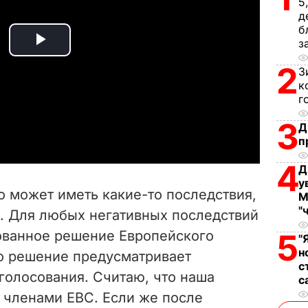
5
д
б
з
P
2
З
l
к
г
a
3
Д
п
y
4
Д
V
у
о может иметь какие-то последствия,
М
i
"
х. Для любых негативных последствий
ованное решение Европейского
5
d
"
н
то решение предусматривает
с
e
голосования. Считаю, что наша
с
а членами ЕВС. Если же после
o