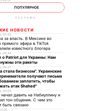
ПОПУЛЯРНОЕ
РЕКЛАМА
ЖИЕ НОВОСТИ
, 00.53
а за власть. В Мексике во
 прямого эфира в TikTok
елили известного блогера
, 00.44
 о Patriot для Украины: Нам
 нужны эти ракеты
, 00.27
а стала бизнесом". Украинские
приниматели получают письма
бованием заплатить, чтобы
жать атак Shahed"
, 00.03
 начал давить на Набиуллину и
ил тон общения. С чем это
т быть связано
23.40