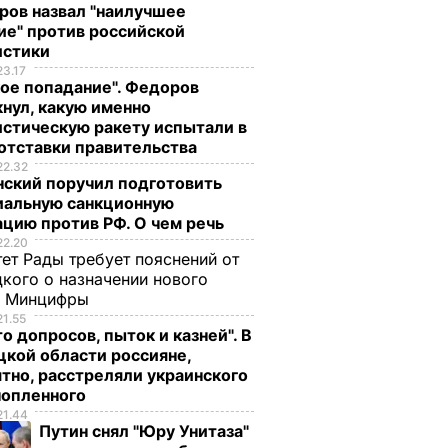
ров назвал "наилучшее
ие" против российской
истики
23.17
ое попадание". Федоров
нул, какую именно
стическую ракету испытали в
отставки правительства
22.32
нский поручил подготовить
иальную санкционную
цию против РФ. О чем речь
22.20
ет Рады требует пояснений от
кого о назначении нового
ы Минцифры
21.55
о допросов, пыток и казней". В
кой области россияне,
тно, расстреляли украинского
нопленного
21.44
вщину
Луценко о доступе к
Путин снял "Юру Унитаза"
я
телефону