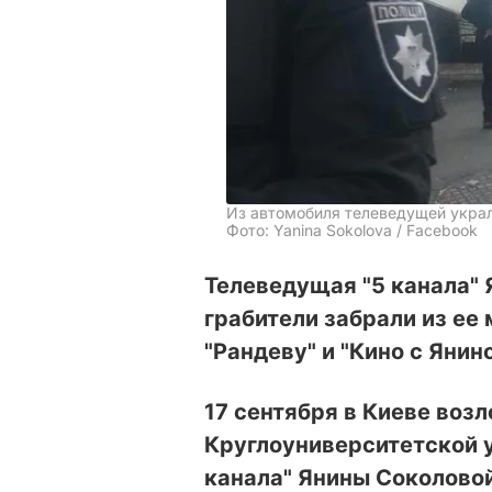
Из автомобиля телеведущей укра
Фото: Yanina Sokolova / Facebook
Телеведущая "5 канала" 
грабители забрали из е
"Рандеву" и "Кино с Янин
17 сентября в Киеве возл
Круглоуниверситетской у
канала" Янины Соколово