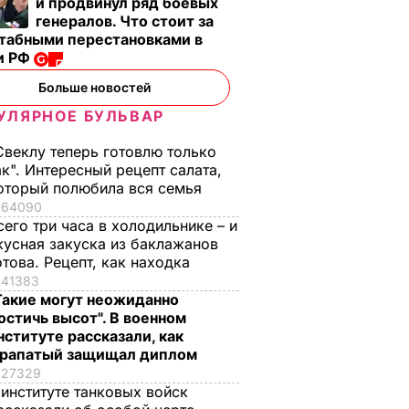
и продвинул ряд боевых
Седлецкой: Баланс
генералов. Что стоит за
и
между нуждами
табными перестановками в
и РФ
ики
следствия и защитой
сть
прав журналиста
Больше новостей
зчиков
найден
УЛЯРНОЕ БУЛЬВАР
15 сентября, 18.35
ПОЛИТИКА
БЩЕСТВО
Свеклу теперь готовлю только
ак". Интересный рецепт салата,
оторый полюбила вся семья
64090
сего три часа в холодильнике – и
кусная закуска из баклажанов
отова. Рецепт, как находка
41383
Такие могут неожиданно
остичь высот". В военном
нституте рассказали, как
, что
"Хрустящие
Жену Роналду
рапатый защищал диплом
.
снаружи и нежные
назвали толстой. Ч
27329
нейшей
внутри". Самые
сказал ее обидчик
 институте танковых войск
вкусные жареные
футболист