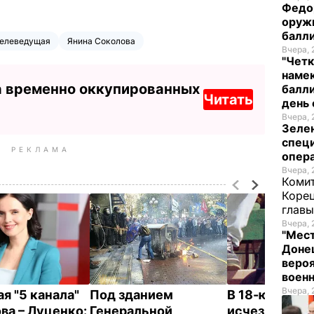
Федо
оруж
балл
телеведущая
Янина Соколова
Вчера, 
"Четк
намек
а временно оккупированных
балли
Читать
день 
Вчера, 
Зеле
спец
РЕКЛАМА
опера
Вчера, 
Комит
Корец
глав
Вчера, 
"Мест
Донец
вероя
воен
Вчера, 
я "5 канала"
Под зданием
В 18-ю годо
ва – Луценко:
Генеральной
исчезновени