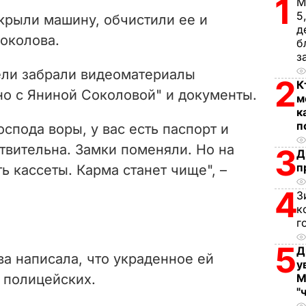
1
V
М
5
крыли машину, обчистили ее и
д
i
Соколова.
б
з
d
тели забрали видеоматериалы
2
К
e
но с Яниной Соколовой" и документы.
м
к
o
п
спода воры, у вас есть паспорт и
твительна. Замки поменяли. Но на
3
Д
п
ь кассеты. Карма станет чище", –
4
З
к
г
5
Д
а написала, что украденное ей
у
 полицейских.
М
"