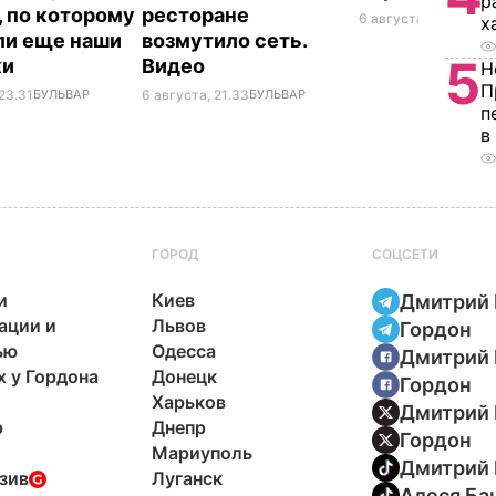
р
, по которому
ресторане
6 августа, 18.21
БУЛЬ
х
ли еще наши
возмутило сеть.
5
ки
Видео
Н
П
23.31
БУЛЬВАР
6 августа, 21.33
БУЛЬВАР
п
в
ГОРОД
СОЦСЕТИ
и
Киев
Дмитрий 
ации и
Львов
Гордон
ью
Одесса
Дмитрий 
х у Гордона
Донецк
Гордон
Харьков
Дмитрий 
р
Днепр
Гордон
Мариуполь
Дмитрий 
зив
Луганск
Алеся Ба