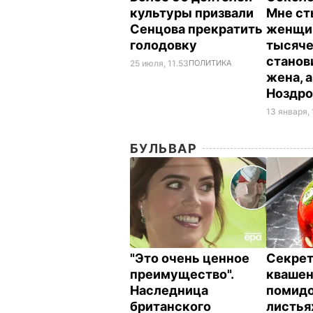
культуры призвали
Мне ст
Сенцова прекратить
женщин
голодовку
тысяче
станов
25 июля, 11.53
ПОЛИТИКА
жена, а
Ноздр
13 января, 
БУЛЬВАР
"Это очень ценное
Секрет
преимущество".
кваше
Наследница
помидо
британского
листья