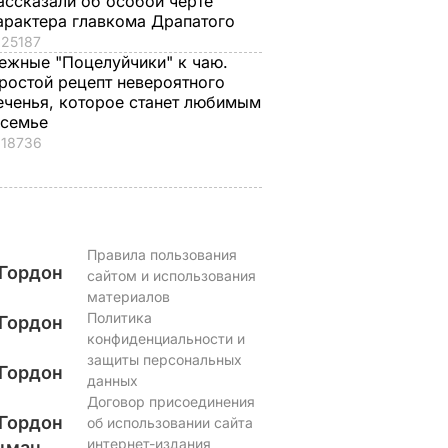
ассказали об особой черте
кабачки
ВАР
6 августа, 17.50
БУЛЬВАР
арактера главкома Драпатого
6 августа, 18.09
БУЛЬВАР
25187
ежные "Поцелуйчики" к чаю.
ростой рецепт невероятного
еченья, которое станет любимым
 семье
18736
Правила пользования
Гордон
сайтом и использования
материалов
Политика
Гордон
конфиденциальности и
защиты персональных
Гордон
данных
Договор присоединения
Гордон
об использовании сайта
интернет-издания
цман