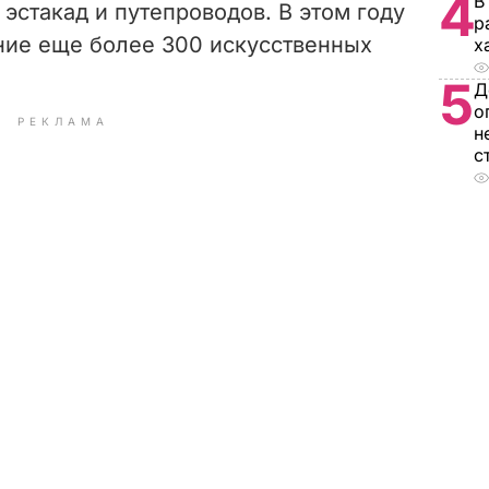
4
В
 эстакад и путепроводов. В этом году
р
ние еще более 300 искусственных
х
5
Д
о
РЕКЛАМА
н
с