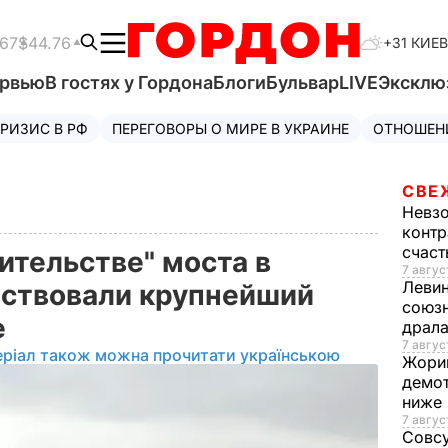
.67
$44.76
+31 КИЕВ
ервью
В гостях у Гордона
Блоги
Бульвар
LIVE
Эксклю
РИЗИС В РФ
ПЕРЕГОВОРЫ О МИРЕ В УКРАИНЕ
ОТНОШЕН
СВЕ
Невз
контр
счас
ительстве" моста в
7 авгус
Леви
йствовали крупнейший
союзн
е
драла
7 август
еріал також можна прочитати українською
Жори
демот
ниже
7 авгус
Совс