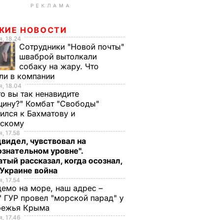
РЕКЛАМА
ЖИЕ НОВОСТИ
, 18.24
Сотрудники "Новой почты"
шваброй вытолкали
собаку на жару. Что
ли в компании
, 18.04
то вы так ненавидите
ину?" Комбат "Свободы"
ился к Бахматову и
нскому
, 17.58
видел, чувствовал на
знательном уровне".
тый рассказал, когда осознал,
 Украине война
, 17.54
демо на море, наш адрес –
 ГУР провел "морской парад" у
режья Крыма
, 17.46