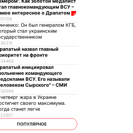
омером". Как золотой медалист
тал главнокомандующим ВСУ –
амое интересное о Драпатом
51706
инченко:
Он был генералом КГБ,
оторый стал украинским
осударственником
36315
рапатый назвал главный
риоритет на фронте
34469
рапатый инициировал
вольнение командующего
едсилами ВСУ. Его называли
человеком Сырского" – СМИ
30094
 четверг жара в Украине
остигнет своего максимума.
огда станет легче
22957
ПОПУЛЯРНОЕ