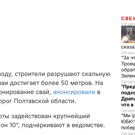
e
СВЕ
o
Сегодня
сказа
Сегодня
"За ч
Троещ
обрат
воду, строители разрушают скальную
Зеле
ваи достигает более 50 метров. На
Сегодня
"Пред
тонирование свай,
анонсировали
в
подсо
Драпа
рог Полтавской области.
что в
Сегодня
оты задействован крупнейший
"Ми ї
ЮБК!"
он 10", подчеркивают в ведомстве.
побе
Сегодня