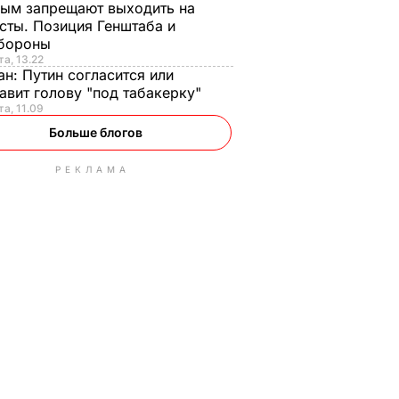
ым запрещают выходить на
сты. Позиция Генштаба и
бороны
та, 13.22
ан:
Путин согласится или
авит голову "под табакерку"
та, 11.09
Больше блогов
РЕКЛАМА