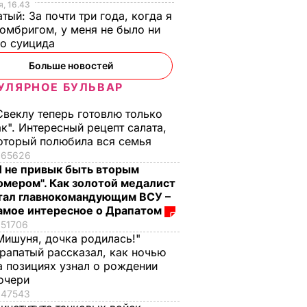
, 16.43
тый: За почти три года, когда я
омбригом, у меня не было ни
го суицида
Больше новостей
УЛЯРНОЕ БУЛЬВАР
Свеклу теперь готовлю только
ак". Интересный рецепт салата,
оторый полюбила вся семья
65626
Я не привык быть вторым
омером". Как золотой медалист
тал главнокомандующим ВСУ –
амое интересное о Драпатом
51706
Мишуня, дочка родилась!"
рапатый рассказал, как ночью
а позициях узнал о рождении
очери
47543