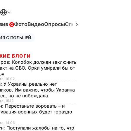
зив
Фото
Видео
Опросы
Спецпроекты
Война в Ук
ИЯ С ПОЛЬШЕЙ
ЖИЕ БЛОГИ
оров:
Колобок должен заключить
акт на СВО. Орки умирали бы от
тья
та, 16.02
н:
У Украины реально нет
иков. Им важно, чтобы Украина
сь, но не побеждала
а, 15.12
н:
Перестаньте воровать – и
ивация военных будет гораздо
та, 14.06
ун:
Поступали жалобы на то, что