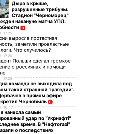
Дыра в крыше,
разрушенные трибуны.
Стадион "Черноморец"
жден накануне матча УПЛ.
обности
, 17.25
сии выросла протестная
ность, заметили провластные
логи. Что случилось?
, 17.20
дент Польши сделал громкое
ение о россиянах и помощи
ине
, 17.05
дна команда не выходила под
ом такой страшной трагедии".
Щербачев в прямом эфире
екретил Чернобыль
, 16.47
я нанесла самый
рованный удар по "Укрнафті"
следнее время. В "Нафтогазі"
азали о последствиях