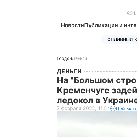
€51
Новости
Публикации и инт
ТОПЛИВНЫЙ К
Гордон
Деньги
ДЕНЬГИ
На "Большом стро
Кременчуге заде
ледокол в Украин
7 февраля 2022, 11.54
Цей мат