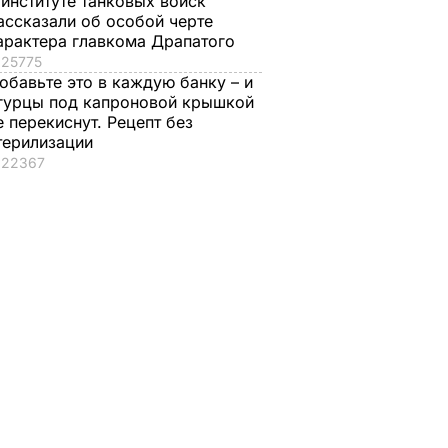
 институте танковых войск
ассказали об особой черте
арактера главкома Драпатого
25775
обавьте это в каждую банку – и
гурцы под капроновой крышкой
е перекиснут. Рецепт без
терилизации
22367