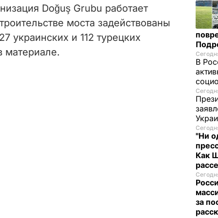
низация Doğuş Grubu работает
строительстве моста задействованы
повре
27 украинских и 112 турецких
Подр
в материале.
Сегодня
В Рос
актив
социо
Сегодня
Прези
заявл
Укра
Сегодня
"Ни о
пресс
Как 
расс
Сегодня
Росси
масси
за по
расск