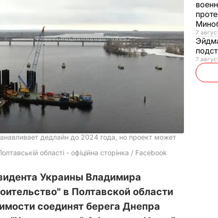
военн
проте
Мино
7 авгус
Эйдм
подст
7 авгус
танавливает дедлайн до 2024 года, но проект может
олтавській області - офіційна сторінка / Facebook
зидента Украины Владимира
оительство" в Полтавской области
имости соединят берега Днепра