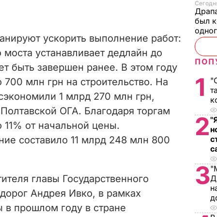
Сегодня
Драпа
был к
одно
ланируют ускорить выполнение работ:
о моста устанавливает дедлайн до
ПОП
ет быть завершен ранее. В этом году
1
"
700 млн грн на строительство. На
т
сэкономили 1 млрд 270 млн грн,
к
Полтавской ОГА. Благодаря торгам
2
"
 11% от начальной цены.
н
ие составило 11 млрд 248 млн 800
с
с
3
"
тителя главы Государственного
Д
н
дорог Андрея Ивко, в рамках
д
 в прошлом году в стране