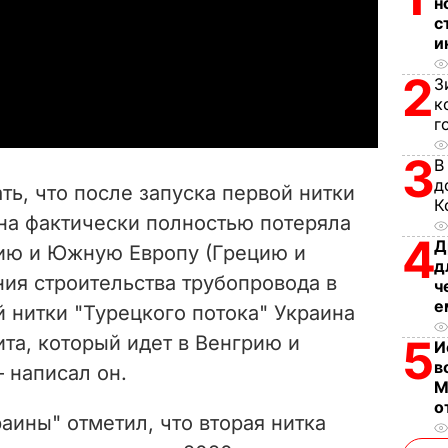
н
с
l
и
a
2
З
к
y
г
3
V
В
д
ть, что после запуска первой нитки
К
i
ина фактически полностью потеряла
4
Д
рцию и Южную Европу (Грецию и
d
д
ия строительства трубопровода в
ч
e
е
й нитки "Турецкого потока" Украина
ита, который идет в Венгрию и
5
o
И
в
– написал он.
М
о
аины" отметил, что вторая нитка