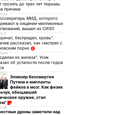
 грозить до трех лет тюрьмы.
ва причина
23.53
оссекретарь МИД, которого
ревают в хищении миллионных
ртвований, вышел из СИЗО
23.17
кричат, беспредел, кровь".
чев рассказал, как смотрел с
новским порно
23.04
 сделан из железа". Усик
азал об усталости после годов
ксе
23.01
Эликсир бессмертия
Путина и импланты
фейков в мозг. Как физик
льчук, обещавший
ическое оружие, стал
оем"
22.20
вестные дроны заметили над