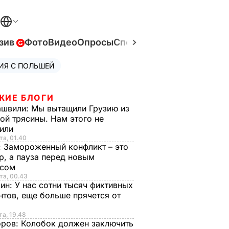
зив
Фото
Видео
Опросы
Спецпроекты
Война в Ук
ИЯ С ПОЛЬШЕЙ
ЖИЕ БЛОГИ
ашвили:
Мы вытащили Грузию из
ой трясины. Нам этого не
тили
та, 01.40
:
Замороженный конфликт – это
р, а пауза перед новым
исом
та, 00.43
рин:
У нас сотни тысяч фиктивных
нтов, еще больше прячется от
та, 19.48
оров:
Колобок должен заключить