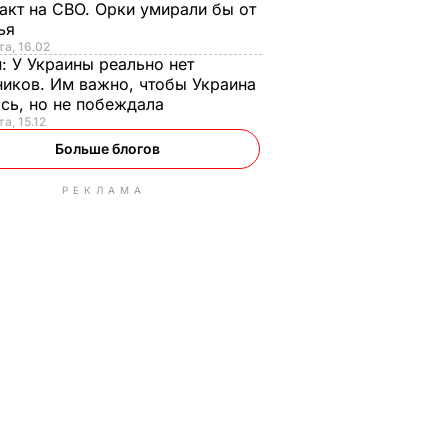
акт на СВО. Орки умирали бы от
тья
та, 16.02
н:
У Украины реально нет
иков. Им важно, чтобы Украина
сь, но не побеждала
а, 15.12
Больше блогов
РЕКЛАМА