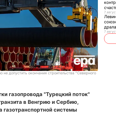
контр
счас
7 авгус
Леви
союзн
драла
7 август
но не допустить окончания строительства "Северного
тки газопровода "Турецкий поток"
транзита в Венгрию и Сербию,
ра газотранспортной системы