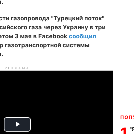
.
сти газопровода "Турецкий поток"
сийского газа через Украину в три
этом 3 мая в Facebook
сообщил
ор газотранспортной системы
.
РЕКЛАМА
ПОП
1
"
P