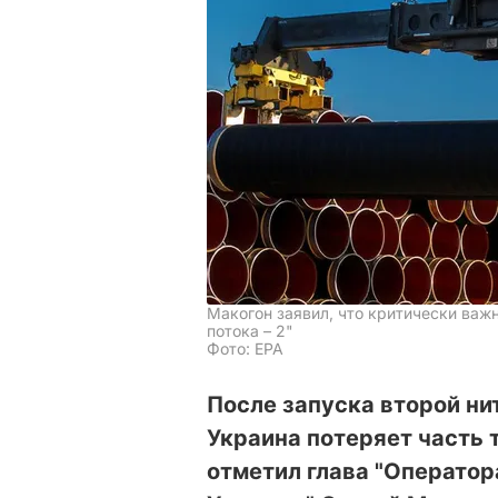
Макогон заявил, что критически важ
потока – 2"
Фото: ЕРА
После запуска второй ни
Украина потеряет часть 
отметил глава "Операто