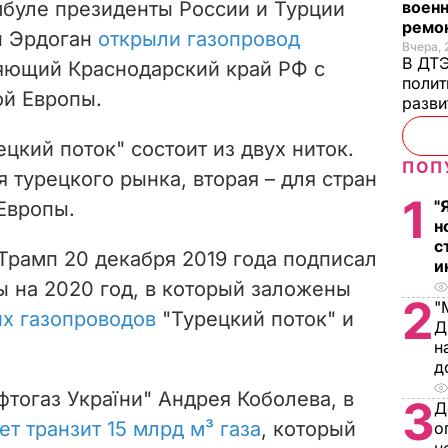
мбуле президенты России и Турции
военн
ремон
п Эрдоган
открыли газопровод
Вчера, 
В ДТЭ
яющий Краснодарский край РФ с
полит
й Европы.
разви
цкий поток" состоит из двух ниток.
ПОП
 турецкого рынка, вторая – для стран
1
"
Европы.
н
с
рамп 20 декабря 2019 года подписал
и
 на 2020 год, в который заложены
2
"
их газопроводов
"Турецкий поток" и
Д
н
д
тогаз України" Андрея Коболева, в
3
Д
ет транзит 15 млрд м³ газа
, который
о