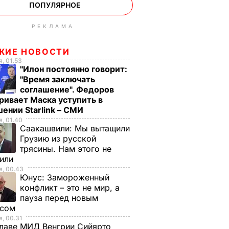
ПОПУЛЯРНОЕ
РЕКЛАМА
ЖИЕ НОВОСТИ
, 01.53
"Илон постоянно говорит:
"Время заключать
соглашение". Федоров
ривает Маска уступить в
ении Starlink – СМИ
, 01.40
Саакашвили:
Мы вытащили
Грузию из русской
трясины. Нам этого не
тили
, 00.43
Юнус:
Замороженный
конфликт – это не мир, а
пауза перед новым
исом
, 00.31
лаве МИД Венгрии Сийярто