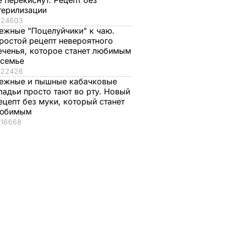
е перекиснут. Рецепт без
терилизации
24603
ежные "Поцелуйчики" к чаю.
ростой рецепт невероятного
еченья, которое станет любимым
 семье
22426
ежные и пышные кабачковые
ладьи просто тают во рту. Новый
ецепт без муки, который станет
юбимым
16668