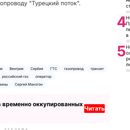
н
зопроводу "Турецкий поток".
с
4
Н
П
п
в
5
Н
о
р
л
ия
Венгрия
Сербия
ГТС
газопровод
транзит
российский газ
оператор
аины
Сергей Макогон
а временно оккупированных
Читать
РЕКЛАМА