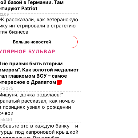
ой базой в Германии. Там
тируют Patriot
22.09
К рассказали, как ветеранскую
ику интегрировали в стратегию
тия бизнеса
Больше новостей
УЛЯРНОЕ БУЛЬВАР
Я не привык быть вторым
омером". Как золотой медалист
тал главкомом ВСУ – самое
нтересное о Драпатом
73075
Мишуня, дочка родилась!"
рапатый рассказал, как ночью
а позициях узнал о рождении
очери
55451
обавьте это в каждую банку – и
гурцы под капроновой крышкой