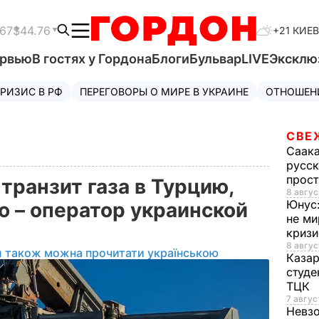
.67
$44.76
+21 КИЕВ
ервью
В гостях у Гордона
Блоги
Бульвар
LIVE
Эксклю
РИЗИС В РФ
ПЕРЕГОВОРЫ О МИРЕ В УКРАИНЕ
ОТНОШЕН
СВЕ
Саак
русск
прос
транзит газа в Турцию,
8 авгус
Юнус
ю – оператор украинской
не ми
криз
8 авгус
л також можна прочитати українською
Каза
студе
ТЦК
7 авгус
Невз