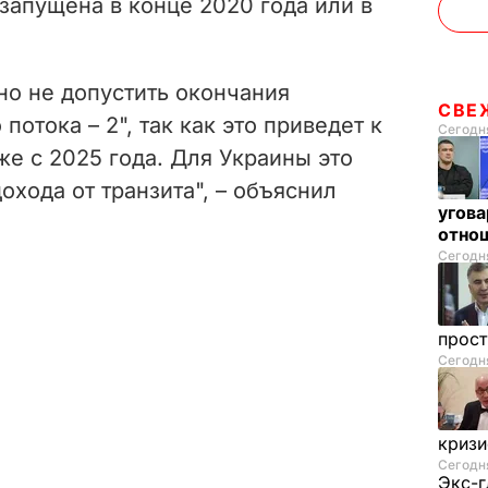
 запущена в конце 2020 года или в
но не допустить окончания
СВЕ
потока – 2", так как это приведет к
Сегодня
же с 2025 года. Для Украины это
охода от транзита", – объяснил
угова
отнош
Сегодня
прос
Сегодня
криз
Сегодня
Экс-г