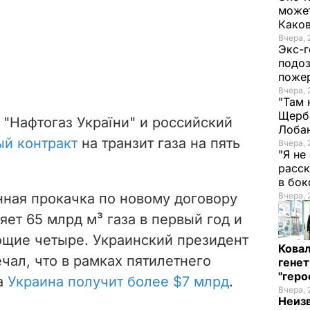
может
Како
Вчера, 
Экс-г
подоз
поже
Вчера, 
"Там 
Щерба
 "Нафтогаз України" и российский
Лоба
ый контракт
на транзит газа на пять
Вчера, 
"Я не
расск
в бо
ная прокачка по новому договору
Вчера, 
яет 65 млрд м³ газа в первый год и
ющие четыре. Украинский президент
Кова
ал, что в рамках пятилетнего
генет
"гер
за
Украина получит более $7 млрд
.
Вчера, 
Неиз