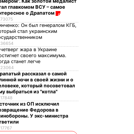
омером". Как золотой медалист
тал главкомом ВСУ – самое
нтересное о Драпатом
73075
инченко:
Он был генералом КГБ,
оторый стал украинским
осударственником
36654
 четверг жара в Украине
остигнет своего максимума.
огда станет легче
23064
рапатый рассказал о самой
линной ночи в своей жизни и о
еловеке, который посоветовал
му выбраться из "котла"
17848
сточник из ОП исключил
озвращение Федорова в
инобороны. У экс-министра
тветили
17767