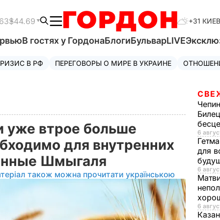
63
$44.69
+31 КИЕ
ервью
В гостях у Гордона
Блоги
Бульвар
LIVE
Эксклю
РИЗИС В РФ
ПЕРЕГОВОРЫ О МИРЕ В УКРАИНЕ
ОТНОШЕН
СВЕ
Чепи
Билец
бесц
и уже втрое больше
6 авгус
Гетма
бходимо для внутренних
для в
данные Шмыгаля
буду
6 авгус
теріал також можна прочитати українською
Матв
непол
хорош
6 авгус
Казан