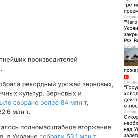
трети
прее
Сегодня
"Чего
Украи
закр
РФ. 
Сегодня
упнейших производителей
.
пожа
Сегодня
собрала рекордный урожай зерновых,
"Госу
чных культур. Зерновых и
холод
дейст
ыло собрано более 84 млн т
,
отно
2,6 млн т.
Сегодня
Сикор
необх
ачалось полномасштабное вторжение
над У
залет
в, в Украине
собрали 53,1 млн т