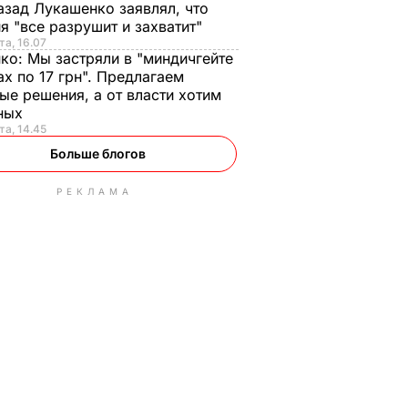
азад Лукашенко заявлял, что
я "все разрушит и захватит"
та, 16.07
нко:
Мы застряли в "миндичгейте
ах по 17 грн". Предлагаем
ые решения, а от власти хотим
ных
та, 14.45
Больше блогов
РЕКЛАМА