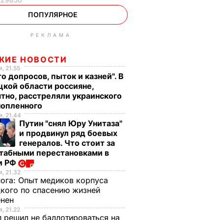
ПОПУЛЯРНОЕ
РЕКЛАМА
ЖИЕ НОВОСТИ
, 21.55
о допросов, пыток и казней". В
кой области россияне,
тно, расстреляли украинского
нопленного
, 21.44
Путин "снял Юру Унитаза"
и продвинул ряд боевых
генералов. Что стоит за
табными перестановками в
и РФ
, 21.32
нога:
Опыт медиков корпуса
кого по спасению жизней
енен
, 21.22
 решил не баллотироваться на