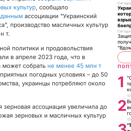
Сегодня
вых культур
, сообщало
Украи
кото
о
данным
ассоциации "Украинский
взрыв
са", производство масличных культур
боеп
Сегодня
н т.
Защит
получ
ной политики и продовольствия
"Вдом
ли в апреле 2023 года, что в
а может собрать
не менее 45 млн т
ПОП
оприятных погодных условиях – до 50
1
"
омства, украинцы потребляют около
т
к
2
В
я зерновая ассоциация увеличила до
в
г
рожая зерновых и масличных культур
3
"