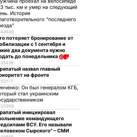
ужчина проехал на велосипеде
,3 тыс. км и умер на следующий
ень. История
лаготворительного "последнего
аезда"
44946
то потеряет бронирование от
обилизации с 1 сентября и
акие два документа нужно
одать до понедельника
35436
рапатый назвал главный
риоритет на фронте
33777
инченко:
Он был генералом КГБ,
оторый стал украинским
осударственником
32998
рапатый инициировал
вольнение командующего
едсилами ВСУ. Его называли
человеком Сырского" – СМИ
29856