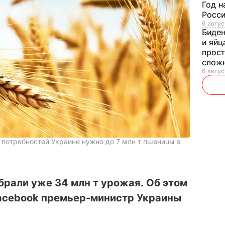
Год н
Росси
6 авгус
Биде
и яйц
прост
слож
6 авгус
потребностей Украине нужно до 7 млн т пшеницы в
обрали уже 34 млн т урожая. Об этом
Facebook премьер-министр Украины