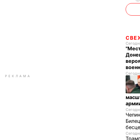
СВЕ
Сегодня
"Мест
Донец
вероя
воен
Сегодня
РЕКЛАМА
масш
арми
Сегодня
Чепи
Билец
бесц
Сегодня
Трамп