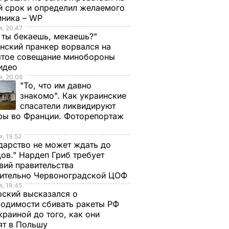
й срок и определил желаемого
мника – WP
, 20.47
 ты бекаешь, мекаешь?"
нский пранкер ворвался на
ытое совещание минобороны
Видео
, 20.06
"То, что им давно
знакомо". Как украинские
спасатели ликвидируют
ры во Франции. Фоторепортаж
, 19.52
дарство не может ждать до
ов." Нардеп Гриб требует
вий правительства
сительно Червоноградской ЦОФ
, 19.45
ский высказался о
одимости сбивать ракеты РФ
краиной до того, как они
ят в Польшу