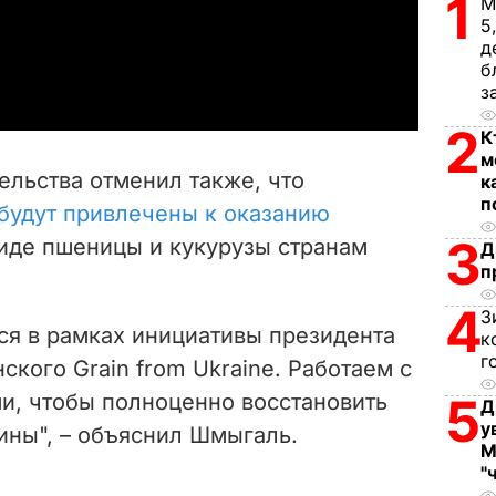
1
l
М
5
д
a
б
з
y
2
К
V
м
ельства отменил также, что
к
i
п
будут привлечены к оказанию
3
иде пшеницы и кукурузы странам
d
Д
п
e
4
З
ся в рамках инициативы президента
к
o
г
кого Grain from Ukraine. Работаем с
и, чтобы полноценно восстановить
5
Д
у
ины", – объяснил Шмыгаль.
М
"