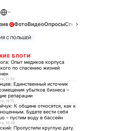
В
зив
Фото
Видео
Опросы
Спецпроекты
Война в Ук
ИЯ С ПОЛЬШЕЙ
ЖИЕ БЛОГИ
нога:
Опыт медиков корпуса
кого по спасению жизней
енен
та, 21.32
нцев:
Единственный источник
озмещения убытков бизнеса –
щие репарации
та, 19.15
ийчук:
К общине относятся, как к
ноценным. Будете вести себя
о – пустим воду в бассейн
та, 16.26
ский:
Пропустили круглую дату.