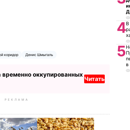
д
и
Д
4
В
р
х
5
Н
П
ой коридор
Денис Шмыгаль
п
в
а временно оккупированных
Читать
РЕКЛАМА