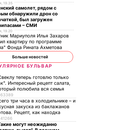
, 19.35
нский самолет, рядом с
рым обнаружили дрон со
чаткой, был загружен
рипасами – СМИ
, 19.20
ник Мариуполя Илья Захаров
ил квартиру по программе
а" Фонда Рината Ахметова
Больше новостей
УЛЯРНОЕ БУЛЬВАР
Свеклу теперь готовлю только
ак". Интересный рецепт салата,
оторый полюбила вся семья
63389
сего три часа в холодильнике – и
кусная закуска из баклажанов
отова. Рецепт, как находка
41266
Такие могут неожиданно