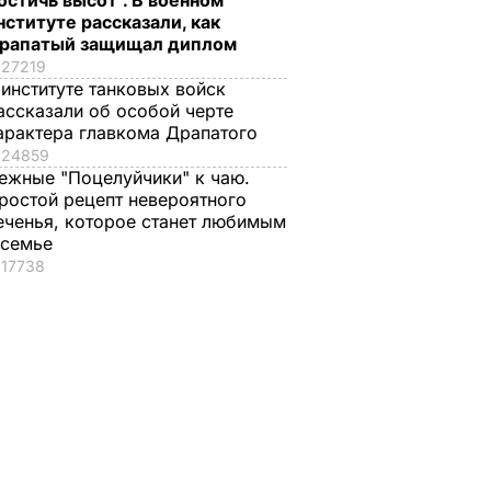
остичь высот". В военном
нституте рассказали, как
рапатый защищал диплом
27219
 институте танковых войск
ассказали об особой черте
арактера главкома Драпатого
24859
ежные "Поцелуйчики" к чаю.
ростой рецепт невероятного
еченья, которое станет любимым
 семье
17738