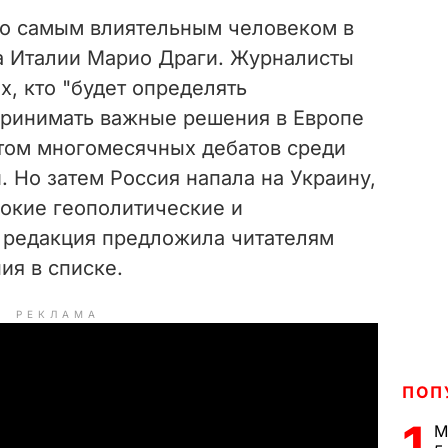
ло самым влиятельным человеком в
а Италии Марио Драги. Журналисты
х, кто "будет определять
принимать важные решения в Европе
атом многомесячных дебатов среди
. Но затем Россия напала на Украину,
бокие геополитические и
и редакция предложила читателям
ия в списке.
РЕКЛАМА
ПОП
1
М