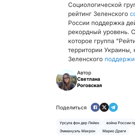
Социологической груп
рейтинг Зеленского
с
России
поддержка дей
рекордный уровень. С
которое группа "Рейт
территории Украины, 
Зеленского
поддержи
Автор
Светлана
Роговская
Поделиться
Урсула фон дер Ляйен
война России п
Эммануэль Макрон
Марио Драги