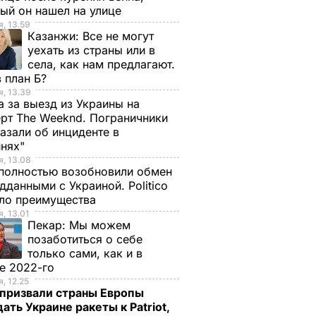
ый он нашел на улице
, 13.59
Казанжи:
Все не могут
уехать из страны или в
села, как нам предлагают.
 план Б?
, 13.39
а за выезд из Украины на
рт The Weeknd. Пограничники
азали об инциденте в
инях"
, 13.08
полностью возобновили обмен
дданными с Украиной. Politico
ало преимущества
, 13.01
Пекар:
Мы можем
позаботиться о себе
только сами, как и в
е 2022-го
, 12.25
призвали страны Европы
ать Украине ракеты к Patriot,