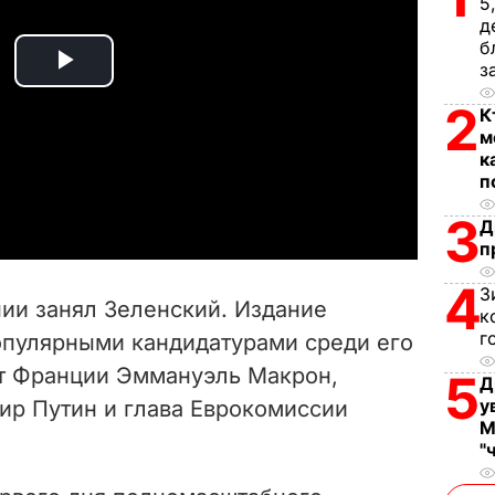
5
д
б
з
P
2
К
l
м
к
a
п
3
Д
y
п
V
4
З
нии занял Зеленский. Издание
к
i
г
опулярными кандидатурами среди его
т Франции Эммануэль Макрон,
d
5
Д
у
мир
Путин и глава Еврокомиссии
e
М
"
o