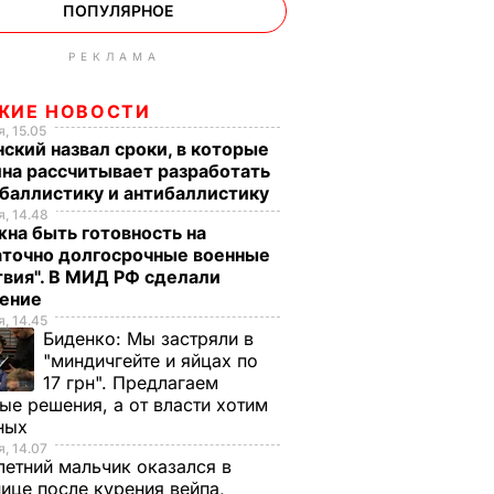
ПОПУЛЯРНОЕ
РЕКЛАМА
ЖИЕ НОВОСТИ
, 15.05
ский назвал сроки, в которые
на рассчитывает разработать
баллистику и антибаллистику
, 14.48
на быть готовность на
аточно долгосрочные военные
вия". В МИД РФ сделали
ление
, 14.45
Биденко:
Мы застряли в
"миндичгейте и яйцах по
17 грн". Предлагаем
ые решения, а от власти хотим
ных
, 14.07
етний мальчик оказался в
ице после курения вейпа,