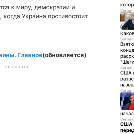
котор
ся к миру, демократии и
Сегодня
, когда Украина противостоит
Каков
Сегодня
Взятк
конце
аины. Главное
(обновляется)
расск
"Шег
РЕКЛАМА
Сегодня
США 
разве
назв
Сегодня
начал
Сегодня
США 
перед