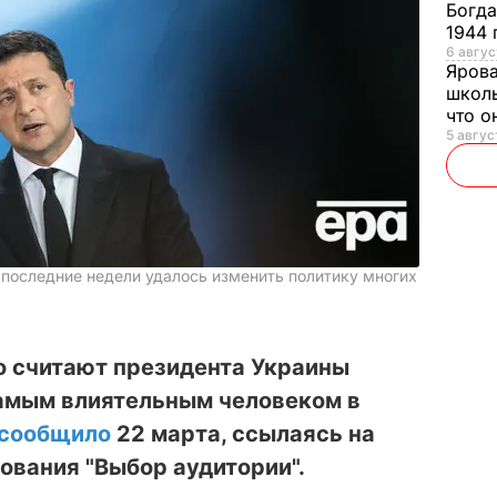
Богд
1944 
6 авгус
Яров
школь
что о
5 авгус
 последние недели удалось изменить политику многих
co считают президента Украины
амым влиятельным человеком в
сообщило
22 марта, ссылаясь на
ования "Выбор аудитории".