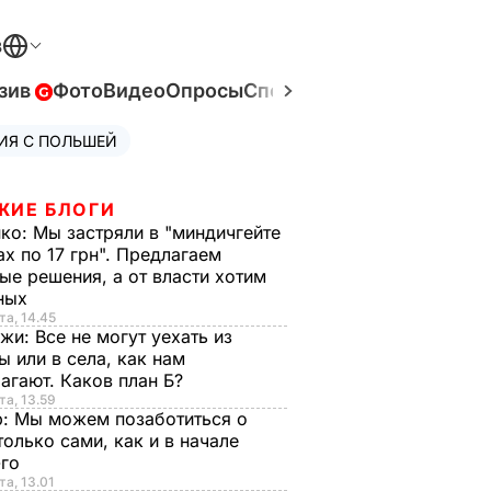
В
зив
Фото
Видео
Опросы
Спецпроекты
Война в Ук
ИЯ С ПОЛЬШЕЙ
ЖИЕ БЛОГИ
нко:
Мы застряли в "миндичгейте
ах по 17 грн". Предлагаем
ые решения, а от власти хотим
ных
та, 14.45
нжи:
Все не могут уехать из
ы или в села, как нам
агают. Каков план Б?
та, 13.59
р:
Мы можем позаботиться о
только сами, как и в начале
-го
та, 13.01