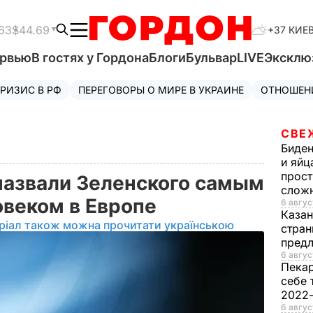
63
$44.69
+37 КИЕ
ервью
В гостях у Гордона
Блоги
Бульвар
LIVE
Эксклю
РИЗИС В РФ
ПЕРЕГОВОРЫ О МИРЕ В УКРАИНЕ
ОТНОШЕН
СВЕ
Биде
и яйц
прост
 назвали Зеленского самым
слож
овеком в Европе
6 авгус
Каза
ріал також можна прочитати українською
стран
предл
6 авгус
Пека
себе 
2022
6 авгус