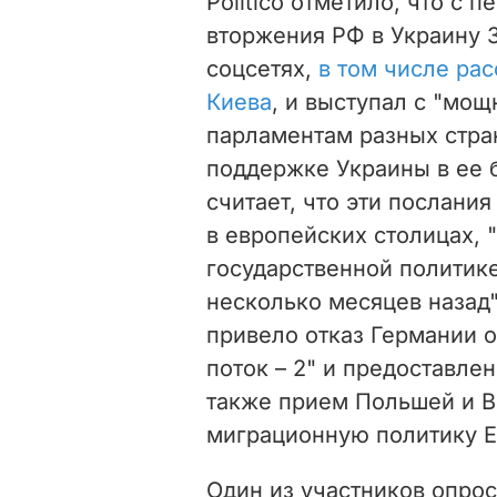
Politico отметило, что с 
вторжения РФ в Украину 
соцсетях,
в том числе рас
Киева
, и выступал с "мо
парламентам разных стра
поддержке Украины в ее 
считает, что эти послани
в европейских столицах, 
государственной политик
несколько месяцев назад
привело отказ Германии о
поток – 2" и предоставле
также прием
Польшей и В
миграционную политику Е
Один из участников опро