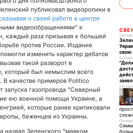
первого дня полномасштабного
Зеленский публиковал видеоролики в
сказывая о своей работе в центре
щными видеообращениями" к
СВЕ
н, каждый раза призывая к большей
Сегодня
Зелен
борьбе против России. Издание
Украи
свою 
я помогли изменить характер дебатов
Сегодня
"вызвав такой разворот в
"Долж
дост
е, который был немыслим всего
дейст
". В качестве примеров
Politico
заяв
Сегодня
т запуска
газопровода "Северный
ние ею военной помощи Украине, а
енгрией, которые ранее критиковали
прост
слож
вропы, беженцев из Украины.
Сегодня
Семил
са назвал Зеленского "маяком
больн