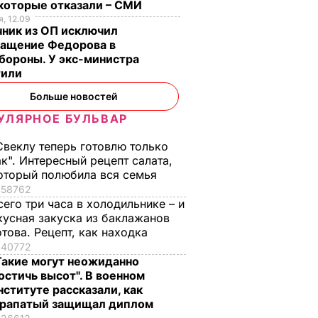
екоторые отказали – СМИ
, 12.09
чник из ОП исключил
ращение Федорова в
бороны. У экс-министра
тили
Больше новостей
УЛЯРНОЕ БУЛЬВАР
Свеклу теперь готовлю только
ак". Интересный рецепт салата,
оторый полюбила вся семья
58762
сего три часа в холодильнике – и
кусная закуска из баклажанов
отова. Рецепт, как находка
40772
Такие могут неожиданно
остичь высот". В военном
нституте рассказали, как
рапатый защищал диплом