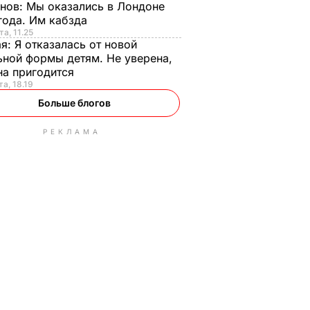
анов:
Мы оказались в Лондоне
года. Им кабзда
та, 11.25
ая:
Я отказалась от новой
ной формы детям. Не уверена,
на пригодится
та, 18.19
Больше блогов
РЕКЛАМА