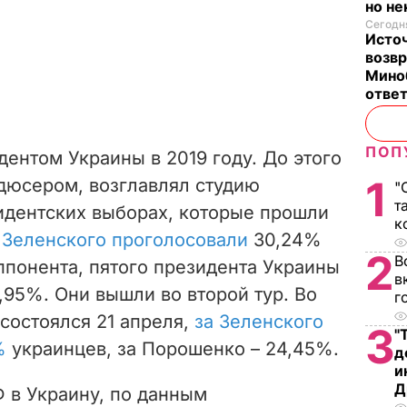
но н
Сегодня
Исто
возв
Мино
отве
ПОП
дентом Украины в 2019 году. До этого
1
дюсером, возглавлял студию
"
т
зидентских выборах, которые прошли
к
 Зеленского проголосовали
30,24%
2
В
оппонента, пятого президента Украины
в
,95%. Они вышли во второй тур. Во
г
 состоялся 21 апреля,
за Зеленского
3
"
%
украинцев, за Порошенко – 24,45%.
д
и
Д
 в Украину, по данным