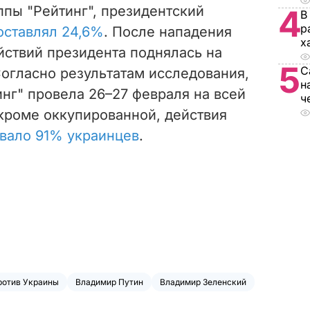
пы "Рейтинг", президентский
4
В
р
оставлял
24,6%
. После нападения
х
ствий президента поднялась на
5
С
огласно результатам исследования,
н
инг" провела 26–27 февраля на всей
ч
кроме оккупированной, действия
вало 91% украинцев
.
ротив Украины
Владимир Путин
Владимир Зеленский