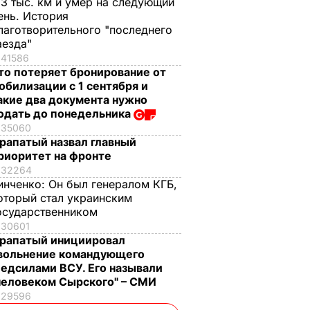
,3 тыс. км и умер на следующий
ень. История
лаготворительного "последнего
аезда"
41586
то потеряет бронирование от
обилизации с 1 сентября и
акие два документа нужно
одать до понедельника
35060
рапатый назвал главный
риоритет на фронте
32264
инченко:
Он был генералом КГБ,
оторый стал украинским
осударственником
30601
рапатый инициировал
вольнение командующего
едсилами ВСУ. Его называли
человеком Сырского" – СМИ
29596