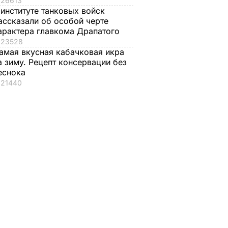
26613
 институте танковых войск
ассказали об особой черте
арактера главкома Драпатого
23528
амая вкусная кабачковая икра
а зиму. Рецепт консервации без
еснока
21440