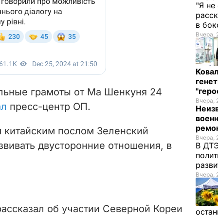
"Я не
расск
в бо
Вчера, 
Кова
генет
льные грамоты от Ма Шенкуня 24
"гер
Вчера, 
ал
пресс-центр ОП.
Неиз
военн
ремон
м китайским послом Зеленский
Вчера, 
звивать двусторонние отношения, в
В ДТЭ
полит
разви
Вчера, 
рассказал об участии Северной Кореи
остан