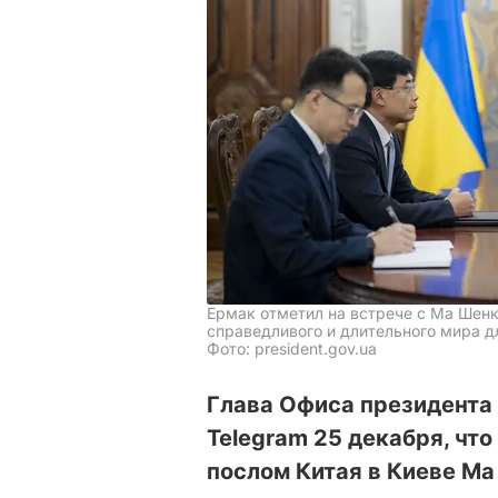
Ермак отметил на встрече с Ма Шенк
справедливого и длительного мира д
Фото: president.gov.ua
Глава Офиса президента
Telegram 25 декабря, чт
послом Китая в Киеве М