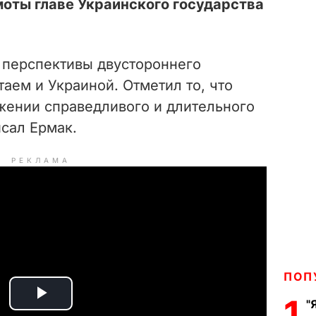
оты главе Украинского государства
и перспективы двустороннего
аем и Украиной. Отметил то, что
ижении справедливого и длительного
исал Ермак.
РЕКЛАМА
ПОП
1
"
P