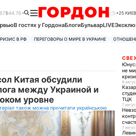
67
$44.76
+25 КИЕ
ервью
В гостях у Гордона
Блоги
Бульвар
LIVE
Эксклю
РИЗИС В РФ
ПЕРЕГОВОРЫ О МИРЕ В УКРАИНЕ
ОТНОШЕН
СВЕ
Юнус
не ми
криз
сол Китая обсудили
8 авгус
Каза
ога между Украиной и
студе
соком уровне
ТЦК
7 авгус
теріал також можна прочитати українською
Невз
контр
счас
7 авгус
Леви