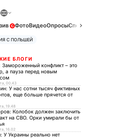
В
зив
Фото
Видео
Опросы
Спецпроекты
Война в Ук
ИЯ С ПОЛЬШЕЙ
ЖИЕ БЛОГИ
:
Замороженный конфликт – это
р, а пауза перед новым
исом
та, 00.43
рин:
У нас сотни тысяч фиктивных
нтов, еще больше прячется от
та, 19.48
оров:
Колобок должен заключить
акт на СВО. Орки умирали бы от
тья
та, 16.02
н:
У Украины реально нет