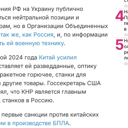
с
ения РФ на Украину публично
4
Н
ься нейтральной позиции и
П
п
орам, но в Организации Объединенных
в
т
так же, как Россия
, и, по информации
5
Н
ть ей военную технику
.
о
р
ой 2024 года
Китай усилил
л
ставляет ей разведданные, оптику
 ракетное горючее, станки для
и другие товары. Госсекретарь США
ял, что КНР является главным
 станков в Россию.
 первые санкции против китайских
ии в производстве БПЛА
.