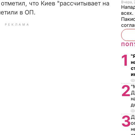
 отметил, что Киев "рассчитывает на
Вчера, 
Напад
метили в ОП.
всех.
Пакис
согл
РЕКЛАМА
ПОП
1
"
н
с
и
2
"
Д
н
д
3
Д
о
н