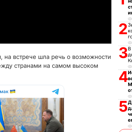
н
с
l
и
a
2
З
к
y
г
3
V
В
д
м, на встрече шла речь о возможности
К
i
ежду странами на самом высоком
4
И
d
в
М
e
о
5
o
Д
д
ч
е