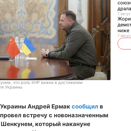
союзн
драла
7 август
Жори
демот
ниже
7 авгус
унем, что роль КНР важна в достижении
ля Украины
 Украины Андрей Ермак
сообщил
в
о провел встречу с новоназначенным
а Шенкунем, который накануне