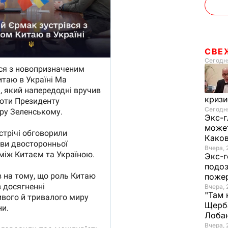
СВЕ
Сегодня
криз
Сегодня
Экс-г
может
Како
Вчера, 
Экс-г
подоз
поже
Вчера, 
"Там 
Щерба
Лоба
Вчера, 