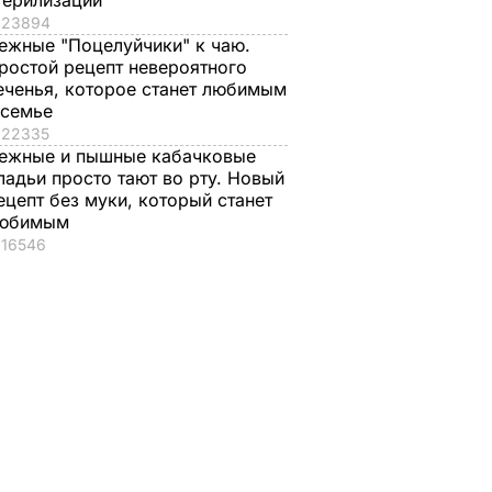
терилизации
23894
ежные "Поцелуйчики" к чаю.
ростой рецепт невероятного
еченья, которое станет любимым
 семье
22335
ежные и пышные кабачковые
ладьи просто тают во рту. Новый
ецепт без муки, который станет
юбимым
16546