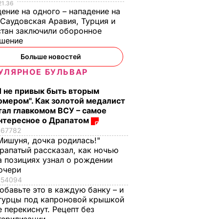
21.36
ение на одного – нападение на
 Саудовская Аравия, Турция и
тан заключили оборонное
ашение
Больше новостей
УЛЯРНОЕ БУЛЬВАР
Я не привык быть вторым
омером". Как золотой медалист
тал главкомом ВСУ – самое
нтересное о Драпатом
67782
Мишуня, дочка родилась!"
рапатый рассказал, как ночью
а позициях узнал о рождении
очери
54094
обавьте это в каждую банку – и
гурцы под капроновой крышкой
е перекиснут. Рецепт без