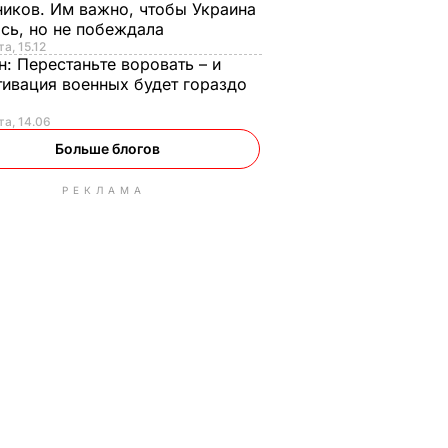
иков. Им важно, чтобы Украина
сь, но не побеждала
а, 15.12
н:
Перестаньте воровать – и
ивация военных будет гораздо
та, 14.06
Больше блогов
РЕКЛАМА