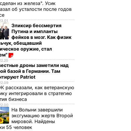
 сделан из железа". Усик
азал об усталости после годов
ксе
23.01
Эликсир бессмертия
Путина и импланты
фейков в мозг. Как физик
льчук, обещавший
ическое оружие, стал
оем"
22.20
вестные дроны заметили над
ой базой в Германии. Там
тируют Patriot
22.09
К рассказали, как ветеранскую
ику интегрировали в стратегию
тия бизнеса
22.00
На Волыни завершили
эксгумацию жертв Второй
мировой. Найдены
ки 55 человек