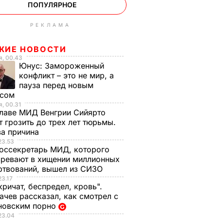
ПОПУЛЯРНОЕ
РЕКЛАМА
ЖИЕ НОВОСТИ
, 00.43
Юнус:
Замороженный
конфликт – это не мир, а
пауза перед новым
исом
, 00.31
лаве МИД Венгрии Сийярто
 грозить до трех лет тюрьмы.
ва причина
23.53
оссекретарь МИД, которого
ревают в хищении миллионных
ртвований, вышел из СИЗО
23.17
кричат, беспредел, кровь".
чев рассказал, как смотрел с
новским порно
23.04