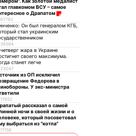
омером". Как золотой медалист
тал главкомом ВСУ – самое
нтересное о Драпатом
67782
инченко:
Он был генералом КГБ,
оторый стал украинским
осударственником
36594
 четверг жара в Украине
остигнет своего максимума.
огда станет легче
23047
сточник из ОП исключил
озвращение Федорова в
инобороны. У экс-министра
тветили
17652
рапатый рассказал о самой
линной ночи в своей жизни и о
еловеке, который посоветовал
му выбраться из "котла"
17158