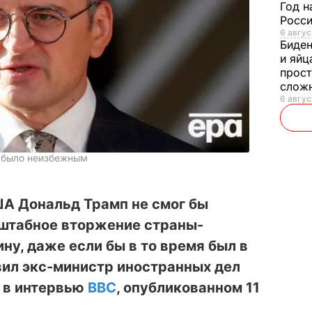
Год н
Росси
6 авгус
Биде
и яйц
прост
слож
6 авгус
Ф было неизбежным
А Дональд Трамп не смог бы
штабное вторжение страны-
ну, даже если бы в то время был в
вил экс-министр иностранных дел
 в интервью
ВВС
, опубликованном 11