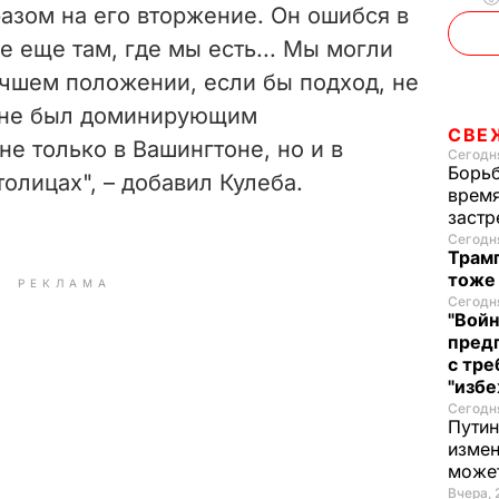
азом на его вторжение. Он ошибся в
е еще там, где мы есть... Мы могли
учшем положении, если бы подход, не
 не был доминирующим
СВЕ
е только в Вашингтоне, но и в
Сегодня
Борьб
олицах", – добавил Кулеба.
время
застр
Сегодня
Трамп
тоже
РЕКЛАМА
Сегодня
"Войн
пред
с тре
"избе
Сегодня
Путин
измен
може
Вчера, 