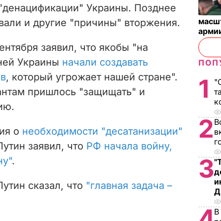
 "денацификации" Украины. Позднее
масш
али и другие "причины" вторжения.
арми
сентября заявил, что якобы "на
ней Украины
начали создавать
ПОП
ав
, который угрожает нашей стране".
1
"
антам пришлось "защищать" и
т
к
ию.
2
В
сия о
необходимости "десатанизации"
в
г
Путин заявил, что
РФ начала войну,
3
ну"
.
"
д
и
Путин сказал, что
"главная задача –
Д
4
В