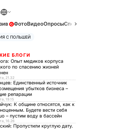
В
зив
Фото
Видео
Опросы
Спецпроекты
Война в Ук
ИЯ С ПОЛЬШЕЙ
ЖИЕ БЛОГИ
нога:
Опыт медиков корпуса
кого по спасению жизней
енен
та, 21.32
нцев:
Единственный источник
озмещения убытков бизнеса –
щие репарации
та, 19.15
ийчук:
К общине относятся, как к
ноценным. Будете вести себя
о – пустим воду в бассейн
та, 16.26
ский:
Пропустили круглую дату.