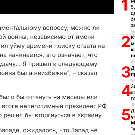
1
М
y
5
д
V
б
з
даментальному вопросу, можно ли
i
2
ой войны, независимо от имени
К
м
ил уйму времени поиску ответа на
d
к
на начинается, это означает, что
п
e
удачу... Я пришел к следующему
3
Д
война была неизбежна", – сказал
o
п
4
З
к
было бы оттянуть на месяцы или
г
м итоге нелегитимный президент РФ
5
Д
 решил бы вторгнуться в Украину.
у
М
"
 Западе, ожидалось, что Запад не