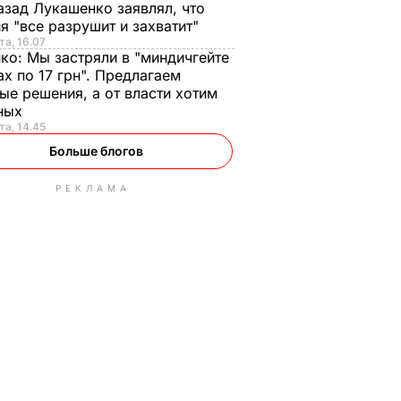
азад Лукашенко заявлял, что
я "все разрушит и захватит"
та, 16.07
нко:
Мы застряли в "миндичгейте
ах по 17 грн". Предлагаем
ые решения, а от власти хотим
ных
та, 14.45
Больше блогов
РЕКЛАМА