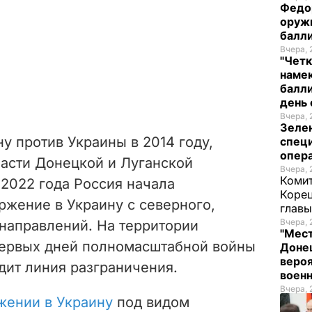
Федо
оруж
балл
Вчера, 
"Четк
намек
балли
день 
Вчера, 
Зеле
у против Украины в 2014 году,
спец
опера
асти Донецкой и Луганской
Вчера, 
Комит
 2022 года Россия начала
Корец
жение в Украину с северного,
глав
Вчера, 
направлений. На территории
"Мест
первых дней полномасштабной войны
Донец
вероя
одит линия разграничения.
воен
Вчера, 
жении в Украину
под видом