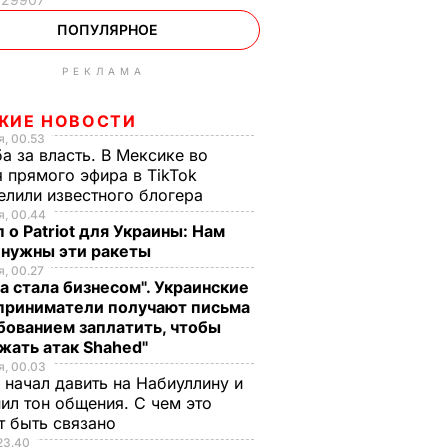
ПОПУЛЯРНОЕ
РЕКЛАМА
ЖИЕ НОВОСТИ
, 00.53
а за власть. В Мексике во
 прямого эфира в TikTok
елили известного блогера
, 00.44
 о Patriot для Украины: Нам
 нужны эти ракеты
, 00.27
а стала бизнесом". Украинские
приниматели получают письма
бованием заплатить, чтобы
жать атак Shahed"
, 00.03
 начал давить на Набиуллину и
ил тон общения. С чем это
т быть связано
23.40