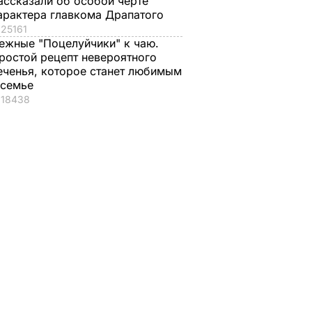
ассказали об особой черте
арактера главкома Драпатого
25161
ежные "Поцелуйчики" к чаю.
ростой рецепт невероятного
еченья, которое станет любимым
 семье
18438