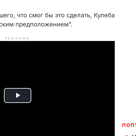
его, что смог бы это сделать, Кулеба
еским предположением".
РЕКЛАМА
P
l
ПОП
a