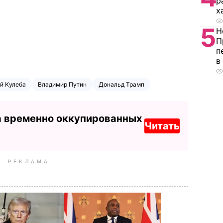
р
х
5
Н
П
п
в
й Кулеба
Владимир Путин
Дональд Трамп
а временно оккупированных
Читать
РЕКЛАМА