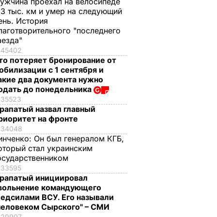
ужчина проехал на велосипеде
,3 тыс. км и умер на следующий
ень. История
лаготворительного "последнего
аезда"
45402
то потеряет бронирование от
обилизации с 1 сентября и
акие два документа нужно
одать до понедельника
35523
рапатый назвал главный
риоритет на фронте
34048
инченко:
Он был генералом КГБ,
оторый стал украинским
осударственником
33595
рапатый инициировал
вольнение командующего
едсилами ВСУ. Его называли
человеком Сырского" – СМИ
29907