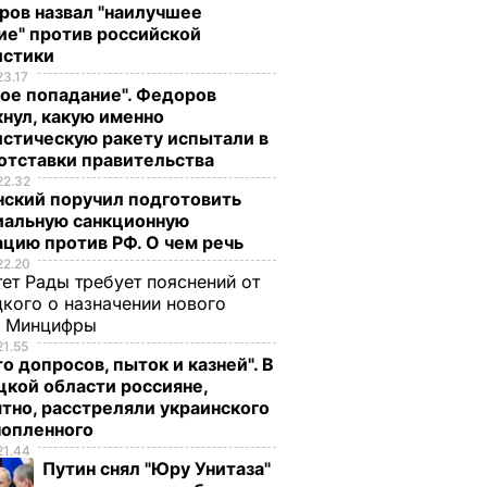
ров назвал "наилучшее
ие" против российской
истики
23.17
ое попадание". Федоров
нул, какую именно
стическую ракету испытали в
отставки правительства
22.32
нский поручил подготовить
иальную санкционную
цию против РФ. О чем речь
22.20
ет Рады требует пояснений от
кого о назначении нового
ы Минцифры
21.55
о допросов, пыток и казней". В
кой области россияне,
тно, расстреляли украинского
нопленного
21.44
Путин снял "Юру Унитаза"