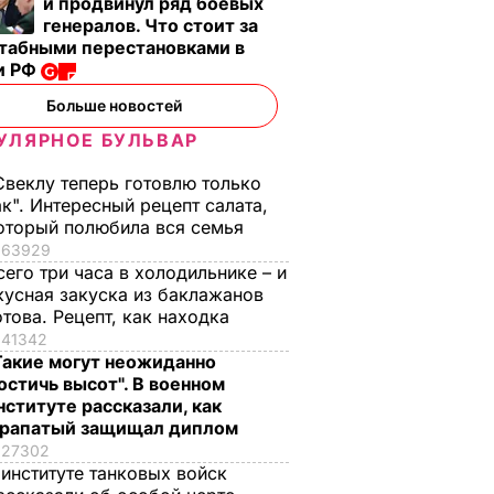
и продвинул ряд боевых
генералов. Что стоит за
табными перестановками в
и РФ
Больше новостей
УЛЯРНОЕ БУЛЬВАР
Свеклу теперь готовлю только
ак". Интересный рецепт салата,
оторый полюбила вся семья
63929
сего три часа в холодильнике – и
кусная закуска из баклажанов
отова. Рецепт, как находка
41342
Такие могут неожиданно
остичь высот". В военном
нституте рассказали, как
рапатый защищал диплом
27302
 институте танковых войск