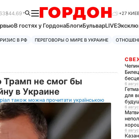
63
$44.69
+27 КИЕ
ервью
В гостях у Гордона
Блоги
Бульвар
LIVE
Эксклю
РИЗИС В РФ
ПЕРЕГОВОРЫ О МИРЕ В УКРАИНЕ
ОТНОШЕН
СВЕ
Чепи
Билец
бесц
о Трамп не смог бы
6 авгус
Гетма
йну в Украине
для в
ріал також можна прочитати українською
буду
6 авгус
Матв
непол
хорош
6 авгус
Казан