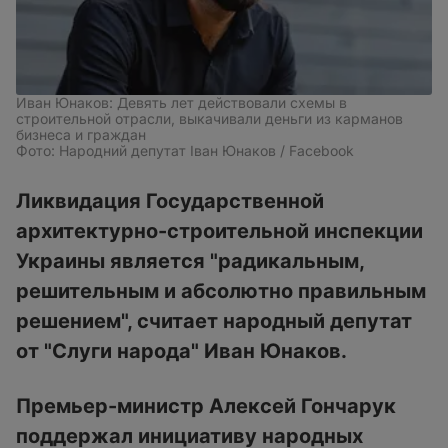
Иван Юнаков: Девять лет действовали схемы в
строительной отрасли, выкачивали деньги из карманов
бизнеса и граждан
Фото: Народний депутат Іван Юнаков / Facebook
Ликвидация Государственной
архитектурно-строительной инспекции
Украины является "радикальным,
решительным и абсолютно правильным
решением", считает народный депутат
от "Слуги народа" Иван Юнаков.
Премьер-министр Алексей Гончарук
поддержал инициативу народных