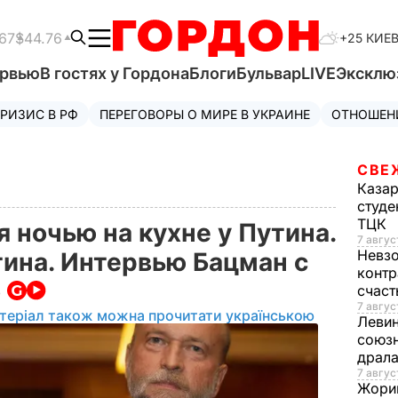
67
$44.76
+25 КИЕ
ервью
В гостях у Гордона
Блоги
Бульвар
LIVE
Эксклю
РИЗИС В РФ
ПЕРЕГОВОРЫ О МИРЕ В УКРАИНЕ
ОТНОШЕН
СВЕ
Каза
студе
ТЦК
 ночью на кухне у Путина.
7 авгус
Невз
ина. Интервью Бацман с
контр
о
счас
7 авгус
теріал також можна прочитати українською
Леви
союзн
драла
7 август
Жори