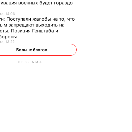
ивация военных будет гораздо
та, 14.06
ун:
Поступали жалобы на то, что
ым запрещают выходить на
сты. Позиция Генштаба и
бороны
та, 13.22
Больше блогов
РЕКЛАМА