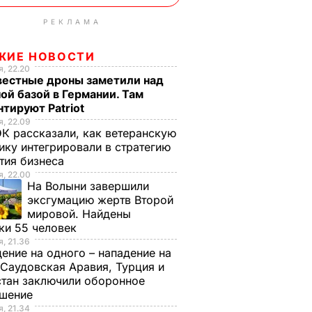
РЕКЛАМА
ЖИЕ НОВОСТИ
, 22.20
вестные дроны заметили над
ой базой в Германии. Там
тируют Patriot
, 22.09
К рассказали, как ветеранскую
ику интегрировали в стратегию
тия бизнеса
, 22.00
На Волыни завершили
эксгумацию жертв Второй
мировой. Найдены
ки 55 человек
, 21.36
ение на одного – нападение на
 Саудовская Аравия, Турция и
тан заключили оборонное
ашение
, 21.34