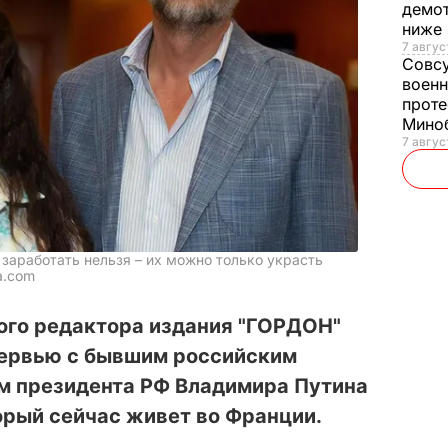
демот
ниже
7 авгус
Совс
военн
проте
Мино
7 авгус
и заработать нельзя – их можно только украсть
a.com
ого редактора издания "ГОРДОН"
ервью с бывшим российским
м президента РФ Владимира Путина
орый сейчас живет во Франции.