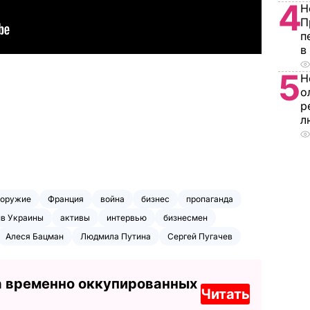
4
Н
П
п
в
5
Н
о
р
л
оружие
Франция
война
бизнес
пропаганда
ив Украины
активы
интервью
бизнесмен
Алеся Бацман
Людмила Путина
Сергей Пугачев
а временно оккупированных
Читать