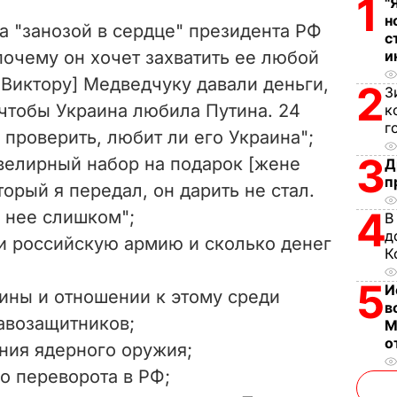
1
"
V
н
ла "занозой в сердце" президента РФ
с
i
почему он хочет захватить ее любой
и
 Виктору] Медведчуку давали деньги,
d
2
З
 чтобы Украина любила Путина. 24
к
e
г
проверить, любит ли его Украина";
3
елирный набор на подарок [жене
Д
o
п
орый я передал, он дарить не стал.
4
я нее слишком
";
В
д
ли российскую армию и сколько денег
К
5
И
ины и отношении к этому среди
в
авозащитников;
М
о
ния ядерного оружия;
о переворота в РФ;