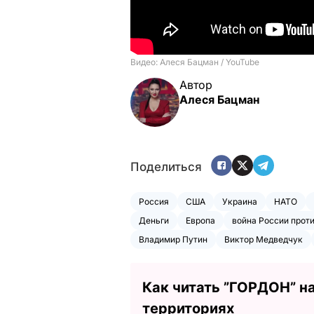
Автор
Алеся Бацман
Поделиться
Россия
США
Украина
НАТО
Деньги
Европа
война России прот
Владимир Путин
Виктор Медведчук
Как читать ”ГОРДОН” н
территориях