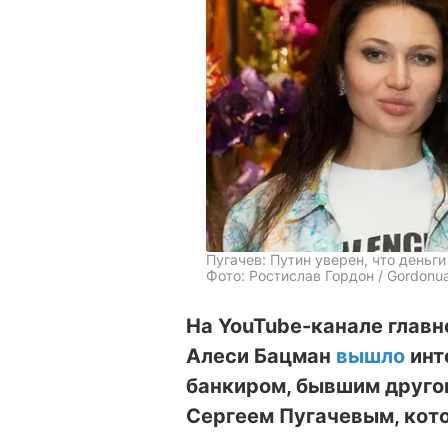
Пугачев: Путин уверен, что деньг
Фото: Ростислав Гордон / Gordonu
На YouTube-канале главн
Алеси Бацман
вышло
инт
банкиром, бывшим друго
Сергеем Пугачевым, кот