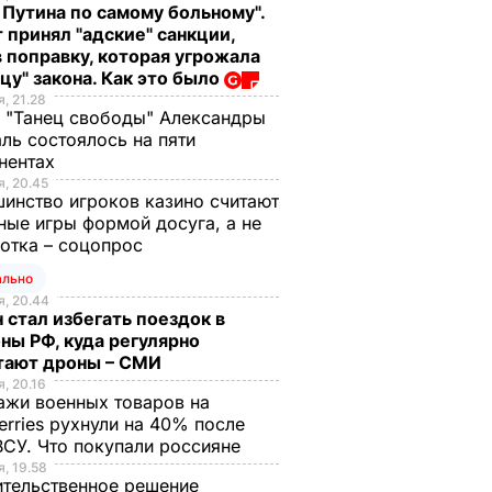
 Путина по самому больному".
 принял "адские" санкции,
 поправку, которая угрожала
цу" закона. Как это было
, 21.28
 "Танец свободы" Александры
ль состоялось на пяти
нентах
, 20.45
инство игроков казино считают
ные игры формой досуга, а не
отка – соцопрос
ально
, 20.44
 стал избегать поездок в
ны РФ, куда регулярно
тают дроны – СМИ
, 20.16
жи военных товаров на
erries рухнули на 40% после
ВСУ. Что покупали россияне
, 19.58
тельственное решение