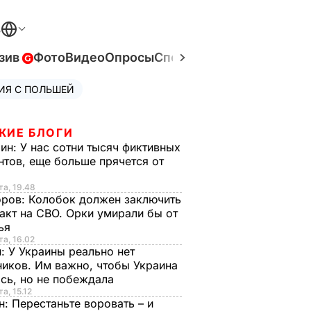
В
зив
Фото
Видео
Опросы
Спецпроекты
Война в Ук
ИЯ С ПОЛЬШЕЙ
ЖИЕ БЛОГИ
рин:
У нас сотни тысяч фиктивных
нтов, еще больше прячется от
та, 19.48
оров:
Колобок должен заключить
акт на СВО. Орки умирали бы от
тья
та, 16.02
н:
У Украины реально нет
иков. Им важно, чтобы Украина
сь, но не побеждала
а, 15.12
н:
Перестаньте воровать – и