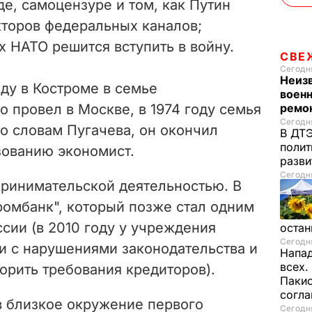
е, самоцензуре и том, как Путин
торов федеральных каналов;
х НАТО решится вступить в войну.
СВЕ
Сегодня
Неиз
оду в Костроме в семье
военн
 провел в Москве, в 1974 году семья
ремон
Сегодня
о словам Пугачева, он окончил
В ДТЭ
полит
зованию экономист.
разви
Сегодня
принимательской деятельностью. В
ромбанк", который позже стал одним
сии (в 2010 году у учреждения
остан
Сегодня
и с нарушениями законодательства и
Напад
всех.
орить требования кредиторов).
Пакис
согл
в близкое окружение первого
Сегодня