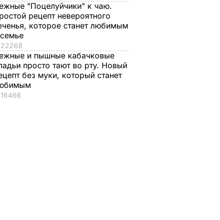
ежные "Поцелуйчики" к чаю.
ростой рецепт невероятного
еченья, которое станет любимым
 семье
22268
ежные и пышные кабачковые
ладьи просто тают во рту. Новый
ецепт без муки, который станет
юбимым
16466