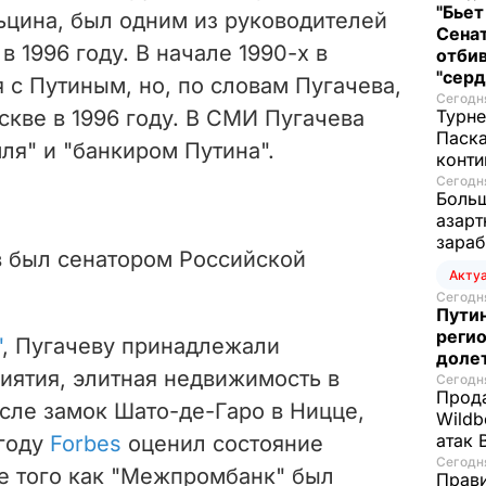
"Бьет
ьцина, был одним из руководителей
Сенат
 1996 году. В начале 1990-х в
отбив
"серд
с Путиным, но, по словам Пугачева,
Сегодня
кве в 1996 году. В СМИ Пугачева
Турне
Паска
ля" и "банкиром Путина".
конти
Сегодня
Больш
азарт
зараб
в был сенатором Российской
Акту
Сегодня
Путин
регио
"
, Пугачеву принадлежали
доле
иятия, элитная недвижимость в
Сегодня
Прода
исле замок Шато-де-Гаро в Ницце,
Wildb
атак 
 году
Forbes
оценил состояние
Сегодня
ле того как "Межпромбанк" был
Прави