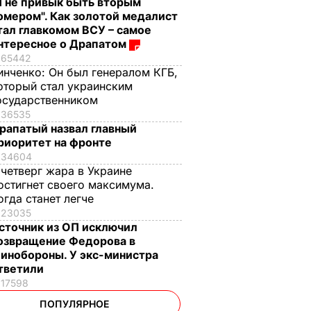
Я не привык быть вторым
омером". Как золотой медалист
тал главкомом ВСУ – самое
нтересное о Драпатом
65442
инченко:
Он был генералом КГБ,
оторый стал украинским
осударственником
36535
рапатый назвал главный
риоритет на фронте
34604
 четверг жара в Украине
остигнет своего максимума.
огда станет легче
23035
сточник из ОП исключил
озвращение Федорова в
инобороны. У экс-министра
тветили
17598
ПОПУЛЯРНОЕ