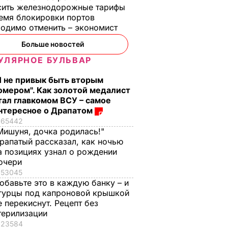
сить железнодорожные тарифы
емя блокировки портов
одимо отменить – экономист
Больше новостей
УЛЯРНОЕ БУЛЬВАР
Я не привык быть вторым
омером". Как золотой медалист
тал главкомом ВСУ – самое
нтересное о Драпатом
65442
Мишуня, дочка родилась!"
рапатый рассказал, как ночью
а позициях узнал о рождении
очери
53045
обавьте это в каждую банку – и
гурцы под капроновой крышкой
е перекиснут. Рецепт без
терилизации
23584