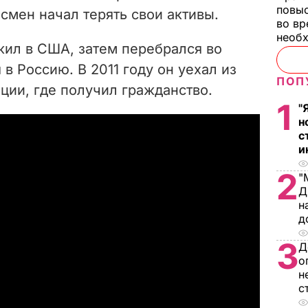
повы
смен начал терять свои активы.
во вр
необх
жил в США, затем перебрался во
в Россию. В 2011 году он уехал из
ПОП
ции, где получил гражданство.
1
"
н
с
и
2
"
Д
н
д
3
Д
о
н
с