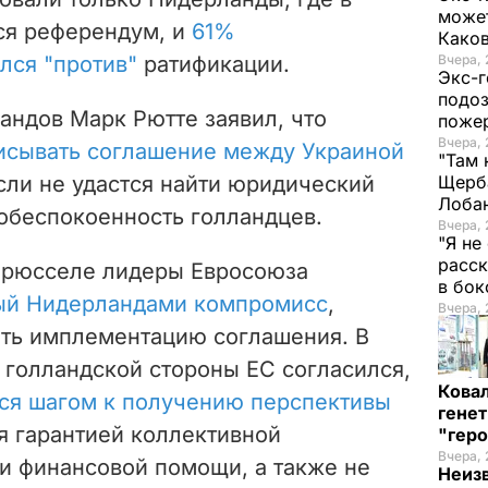
может
лся референдум, и
61%
Како
лся "против"
ратификации.
Вчера, 
Экс-г
подоз
ндов Марк Рютте заявил, что
поже
Вчера, 
исывать соглашение между Украиной
"Там 
если не удастся найти юридический
Щерба
Лоба
беспокоенность голландцев.
Вчера, 
"Я не
расск
 Брюсселе лидеры Евросоюза
в бо
ый Нидерландами компромисс
,
Вчера, 
ть имплементацию соглашения. В
 голландской стороны ЕС согласился,
Кова
тся шагом к получению перспективы
генет
ся гарантией коллективной
"гер
Вчера, 
ли финансовой помощи, а также не
Неиз