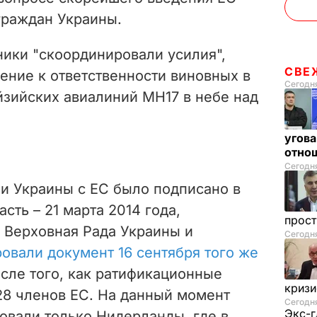
граждан Украины.
ники "скоординировали усилия",
СВЕ
ение к ответственности виновных в
Сегодня
зийских авиалиний МН17 в небе над
угова
отнош
Сегодня
и Украины с ЕС было подписано в
асть – 21 марта 2014 года,
прос
. Верховная Рада Украины и
Сегодн
овали документ 16 сентября того же
после того, как ратификационные
криз
28 членов ЕС. На данный момент
Сегодня
Экс-г
овали только Нидерланды, где в