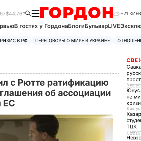
.67
$44.76
+21 КИЕВ
ервью
В гостях у Гордона
Блоги
Бульвар
LIVE
Экскл
РИЗИС В РФ
ПЕРЕГОВОРЫ О МИРЕ В УКРАИНЕ
ОТНОШЕН
СВЕ
Саак
русск
прос
ил с Рютте ратификацию
8 авгус
Юнус
глашения об ассоциации
не ми
и ЕС
криз
8 авгус
Каза
студе
ТЦК
7 авгус
Невз