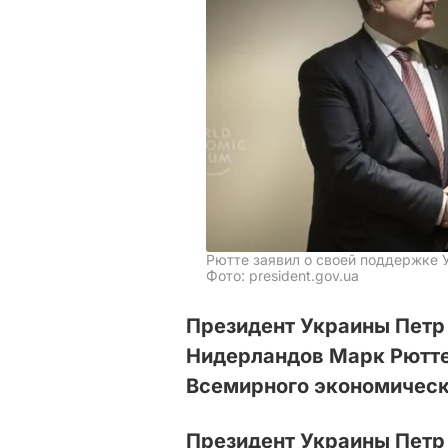
Рютте заявил о своей поддержке
Фото: president.gov.ua
Президент Украины Петр
Нидерландов Марк Рютте
Всемирного экономическ
Президент Украины Петр 