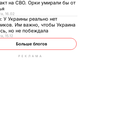
акт на СВО. Орки умирали бы от
тья
та, 16.02
н:
У Украины реально нет
иков. Им важно, чтобы Украина
сь, но не побеждала
а, 15.12
Больше блогов
РЕКЛАМА