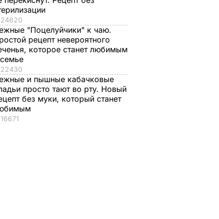
е перекиснут. Рецепт без
терилизации
24620
ежные "Поцелуйчики" к чаю.
ростой рецепт невероятного
еченья, которое станет любимым
 семье
22430
ежные и пышные кабачковые
ладьи просто тают во рту. Новый
ецепт без муки, который станет
юбимым
16671