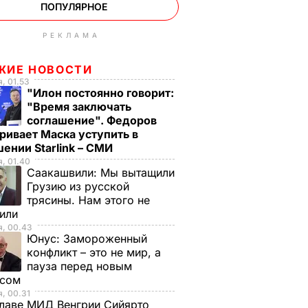
ПОПУЛЯРНОЕ
РЕКЛАМА
ЖИЕ НОВОСТИ
, 01.53
"Илон постоянно говорит:
"Время заключать
соглашение". Федоров
ривает Маска уступить в
ении Starlink – СМИ
, 01.40
Саакашвили:
Мы вытащили
Грузию из русской
трясины. Нам этого не
тили
я, 00.43
Юнус:
Замороженный
конфликт – это не мир, а
пауза перед новым
исом
, 00.31
лаве МИД Венгрии Сийярто