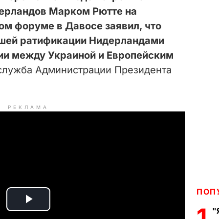
ерландов Марком Рютте на
м форуме в Давосе заявил, что
йшей ратификации Нидерландами
ии между Украиной и Европейским
служба Администрации Президента
РЕКЛАМА
ПОП
P
1
"