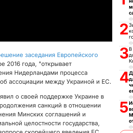
н
l
м
с
a
2
З
к
y
г
V
3
В
решение заседания Европейского
д
i
К
ре 2016 года, "открывает
4
ения Нидерландами процесса
d
Д
д
об ассоциации между Украиной и ЕС.
ч
e
е
аявил о своей поддержке Украине в
o
5
И
родолжения санкций в отношении
в
нения Минских соглашений и
М
о
альной целостности государства,
 вопросе скорейшего введения ЕС