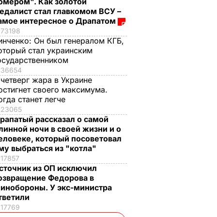
омером". Как золотой
едалист стал главкомом ВСУ –
амое интересное о Драпатом
73198
инченко:
Он был генералом КГБ,
оторый стал украинским
осударственником
36654
 четверг жара в Украине
остигнет своего максимума.
огда станет легче
23065
рапатый рассказал о самой
линной ночи в своей жизни и о
еловеке, который посоветовал
му выбраться из "котла"
17857
сточник из ОП исключил
озвращение Федорова в
инобороны. У экс-министра
тветили
17769