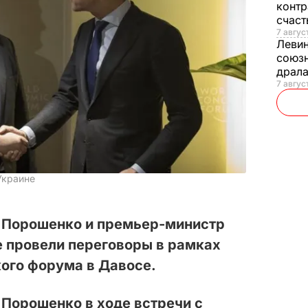
контр
счас
7 авгус
Леви
союзн
драла
7 август
 Украине
 Порошенко и премьер-министр
 провели переговоры в рамках
ого форума в Давосе.
Порошенко в ходе встречи с