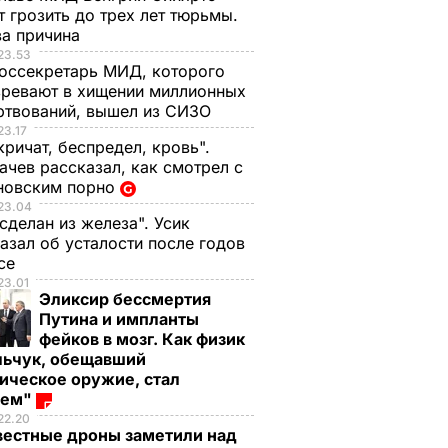
 грозить до трех лет тюрьмы.
ва причина
23.53
оссекретарь МИД, которого
ревают в хищении миллионных
ртвований, вышел из СИЗО
23.17
кричат, беспредел, кровь".
чев рассказал, как смотрел с
новским порно
23.04
 сделан из железа". Усик
азал об усталости после годов
ксе
23.01
Эликсир бессмертия
Путина и импланты
фейков в мозг. Как физик
льчук, обещавший
ическое оружие, стал
оем"
22.20
вестные дроны заметили над