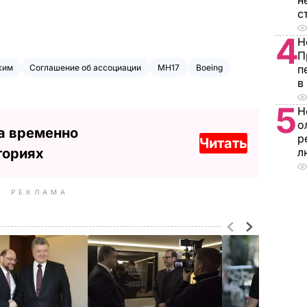
н
с
4
Н
П
жим
Соглашение об ассоциации
MH17
Boeing
п
в
5
Н
о
а временно
р
Читать
ториях
л
РЕКЛАМА