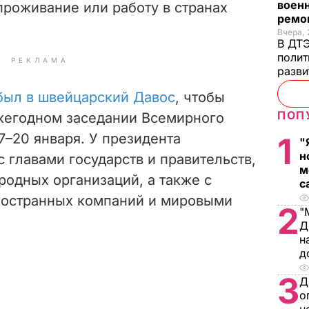
военн
проживание или работу в странах
ремон
Вчера, 
В ДТЭ
полит
РЕКЛАМА
разви
был в швейцарский Давос
, чтобы
ПОП
ежегодном заседании Всемирного
–20 января. У президента
1
"
н
с
главами государств и правительств,
м
одных организаций, а также с
с
ностранных компаний и мировыми
2
"
Д
н
д
3
Д
о