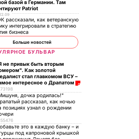
ой базой в Германии. Там
тируют Patriot
22.09
К рассказали, как ветеранскую
ику интегрировали в стратегию
тия бизнеса
Больше новостей
УЛЯРНОЕ БУЛЬВАР
Я не привык быть вторым
омером". Как золотой
едалист стал главкомом ВСУ –
амое интересное о Драпатом
73198
Мишуня, дочка родилась!"
рапатый рассказал, как ночью
а позициях узнал о рождении
очери
55476
обавьте это в каждую банку – и
гурцы под капроновой крышкой