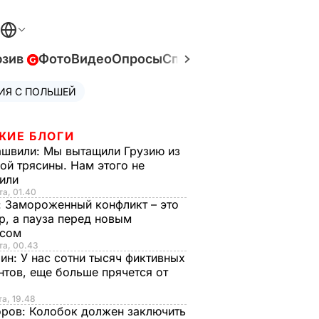
юзив
Фото
Видео
Опросы
Спецпроекты
Война в У
ИЯ С ПОЛЬШЕЙ
ЖИЕ БЛОГИ
ашвили:
Мы вытащили Грузию из
ой трясины. Нам этого не
тили
та, 01.40
:
Замороженный конфликт – это
р, а пауза перед новым
исом
та, 00.43
рин:
У нас сотни тысяч фиктивных
нтов, еще больше прячется от
та, 19.48
оров:
Колобок должен заключить