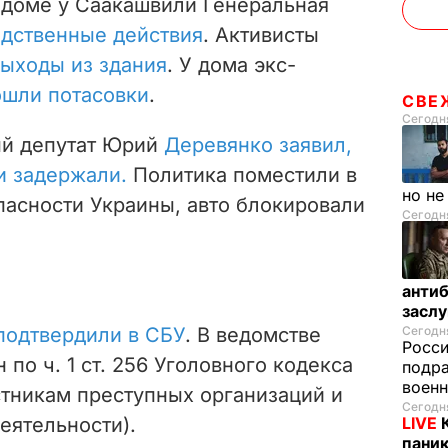
в доме у Саакашвили Генеральная
едственные действия
. Активисты
выходы из здания
. У дома экс-
ошли потасовки
.
СВЕ
Сегодня
й депутат Юрий
Деревянко заявил,
и задержали.
Политика поместили в
но н
асности Украины, авто блокировали
Сегодня
антиб
засл
подтвердили в СБУ
. В ведомстве
Сегодня
Росс
 по ч. 1 ст. 256 Уголовного кодекса
подра
воен
стникам преступных организаций и
Сегодня
еятельности).
LIVE
паник