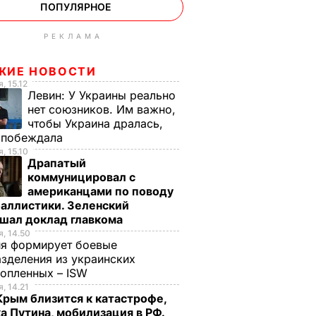
ПОПУЛЯРНОЕ
РЕКЛАМА
ЖИЕ НОВОСТИ
, 15.12
Левин:
У Украины реально
нет союзников. Им важно,
чтобы Украина дралась,
е побеждала
, 15.10
Драпатый
коммуницировал с
американцами по поводу
аллистики. Зеленский
ушал доклад главкома
, 14.50
ия формирует боевые
зделения из украинских
нопленных – ISW
, 14.21
Крым близится к катастрофе,
а Путина, мобилизация в РФ.