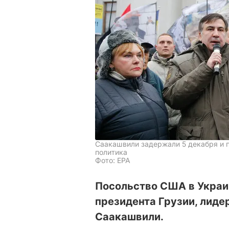
Саакашвили задержали 5 декабря и п
политика
Фото: ЕРА
Посольство США в Украин
президента Грузии, лиде
Саакашвили.