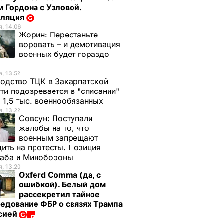
 Гордона с Узловой.
сляция
, 14.06
Жорин:
Перестаньте
воровать – и демотивация
военных будет гораздо
, 13.52
одство ТЦК в Закарпатской
ти подозревается в "списании"
 1,5 тыс. военнообязанных
, 13.22
Совсун:
Поступали
жалобы на то, что
военным запрещают
ить на протесты. Позиция
таба и Минобороны
, 13.20
Oxferd Comma (да, с
ошибкой). Белый дом
рассекретил тайное
едование ФБР о связях Трампа
ссией