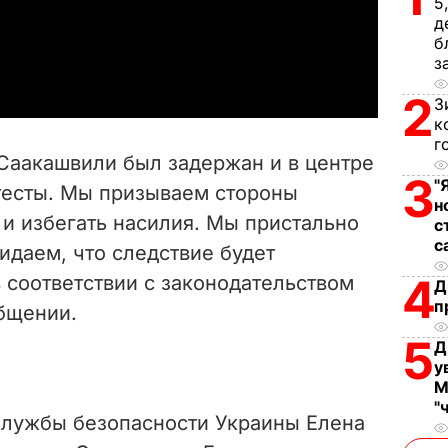
l
5
д
б
a
з
y
2
З
к
V
г
 Саакашвили был задержан и в центре
i
3
"
тесты. Мы призываем стороны
н
и избегать насилия. Мы пристально
d
с
с
идаем, что следствие будет
e
4
 соответствии с законодательством
Д
п
общении.
o
5
Д
у
М
"
Службы безопасности Украины Елена