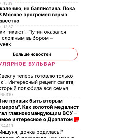
, 13.19
жалению, не баллистика. Пока
 В Москве прогремел взрыв.
известно
, 12.37
ки тикают". Путин оказался
д сложным выбором –
week
Больше новостей
УЛЯРНОЕ БУЛЬВАР
Свеклу теперь готовлю только
ак". Интересный рецепт салата,
оторый полюбила вся семья
65310
Я не привык быть вторым
омером". Как золотой медалист
тал главнокомандующим ВСУ –
амое интересное о Драпатом
34419
Мишуня, дочка родилась!"