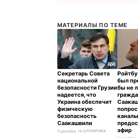
МАТЕРИАЛЫ ПО ТЕМЕ
Секретарь Совета
Ройтбу
национальной
был пр
безопасности Грузии
бы не 
надеется, что
гражда
Украина обеспечит
Саакаш
физическую
попрос
безопасность
канал
Саакашвили
предос
эфир
5 декабря, 14.51
ПОЛИТИКА