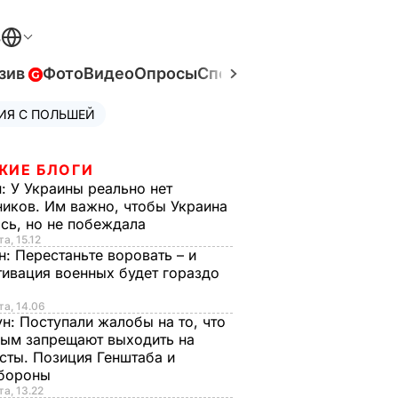
В
зив
Фото
Видео
Опросы
Спецпроекты
Война в Ук
ИЯ С ПОЛЬШЕЙ
ЖИЕ БЛОГИ
н:
У Украины реально нет
иков. Им важно, чтобы Украина
сь, но не побеждала
а, 15.12
н:
Перестаньте воровать – и
ивация военных будет гораздо
та, 14.06
ун:
Поступали жалобы на то, что
ым запрещают выходить на
сты. Позиция Генштаба и
бороны
та, 13.22