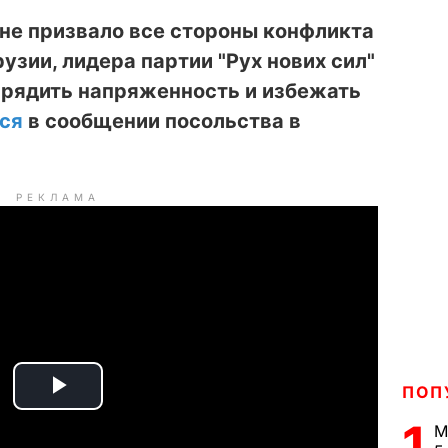
не призвало все стороны конфликта
узии, лидера партии "Рух нових сил"
рядить напряженность и избежать
ся
в сообщении посольства в
РЕКЛАМА
ПОП
P
1
М