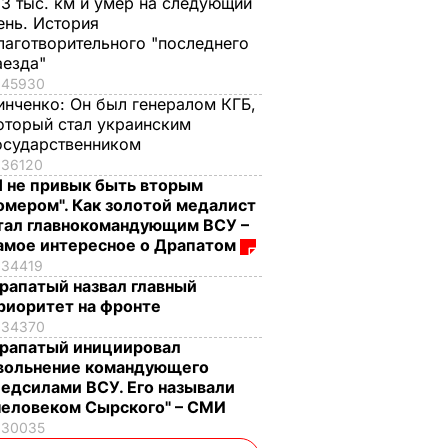
,3 тыс. км и умер на следующий
ень. История
лаготворительного "последнего
аезда"
45930
инченко:
Он был генералом КГБ,
оторый стал украинским
осударственником
36120
Я не привык быть вторым
омером". Как золотой медалист
тал главнокомандующим ВСУ –
амое интересное о Драпатом
34419
рапатый назвал главный
риоритет на фронте
34370
рапатый инициировал
вольнение командующего
едсилами ВСУ. Его называли
человеком Сырского" – СМИ
30035