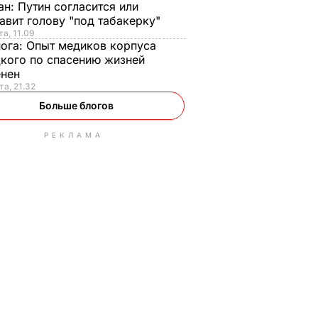
ан:
Путин согласится или
авит голову "под табакерку"
та, 11.09
нога:
Опыт медиков корпуса
кого по спасению жизней
енен
та, 21.32
Больше блогов
РЕКЛАМА