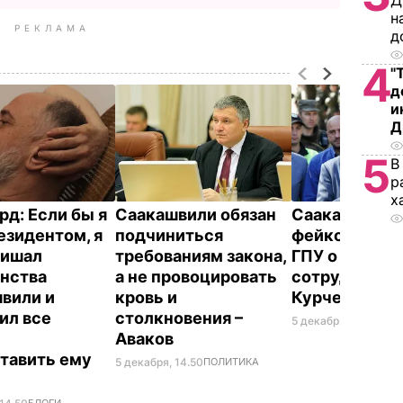
Д
н
РЕКЛАМА
д
4
"
д
и
Д
5
В
р
х
рд:
Если бы я
Саакашвили обязан
Саакашвили 
езидентом, я
подчиниться
фейком заяв
лишал
требованиям закона,
ГПУ о его
нства
а не провоцировать
сотрудничес
вили и
кровь и
Курченко
ил все
столкновения –
5 декабря, 14.38
ПОЛ
ы
Аваков
тавить ему
5 декабря, 14.50
ПОЛИТИКА