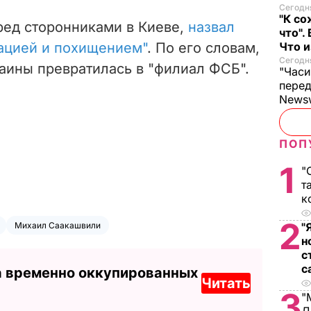
Сегодня
"К со
ред сторонниками в Киеве,
назвал
что".
ацией и похищением"
. По его словам,
Что 
Сегодня
аины превратилась в "филиал ФСБ".
"Часи
пере
News
ПОП
1
"
т
к
2
Михаил Саакашвили
"
н
с
с
а временно оккупированных
Читать
3
"