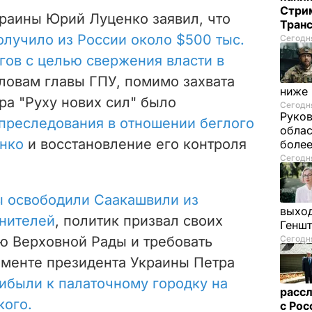
Стрим
раины Юрий Луценко заявил, что
Тран
лучило из России около $500 тыс.
Сегодня
гов с целью свержения власти в
ловам главы ГПУ, помимо захвата
ниже
ра "Руху нових сил" было
Сегодня
Руков
преследования в отношении беглого
облас
нко
и восстановление его контроля
более
Сегодня
ы освободили Саакашвили из
выход
нителей
, политик призвал своих
Генш
ю Верховной Рады и требовать
Сегодня
чменте президента Украины Петра
ибыли к палаточному городку на
рассл
кого.
с Ро