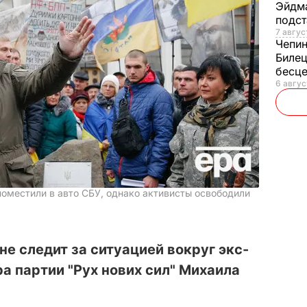
Эйдм
подст
7 авгус
Чепи
Билец
бесц
6 авгус
оместили в авто СБУ, однако активисты освободили
е следит за ситуацией вокруг экс-
ра партии "Рух нових сил" Михаила