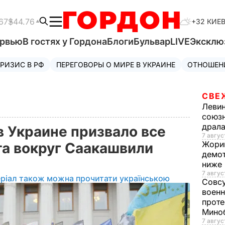
67
$44.76
+32 КИЕ
ервью
В гостях у Гордона
Блоги
Бульвар
LIVE
Эксклю
РИЗИС В РФ
ПЕРЕГОВОРЫ О МИРЕ В УКРАИНЕ
ОТНОШЕН
СВЕ
Леви
союзн
драла
 Украине призвало все
7 август
Жори
а вокруг Саакашвили
демот
ниже
7 авгус
ріал також можна прочитати українською
Совс
военн
проте
Мино
7 авгус