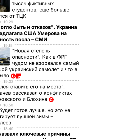
тысяч фиктивных
студентов, еще больше
тся от ТЦК
, 19.29
огло быть и отказов". Украина
редлагала США Умерова на
ность посла – СМИ
, 19.15
"Новая степень
опасности". Как в ФРГ
чудом не взорвался самый
ой украинский самолет и что в
было
, 19.02
лся ставить его на место".
чев рассказал о конфликтах
новского и Блохина
, 18.50
будет готов лучше, но это не
тирует лучшей зимы –
елеев
, 18.49
 назвали ключевые причины