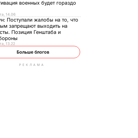
ивация военных будет гораздо
та, 14.06
ун:
Поступали жалобы на то, что
ым запрещают выходить на
сты. Позиция Генштаба и
бороны
та, 13.22
Больше блогов
РЕКЛАМА