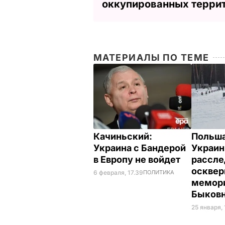
оккупированных терри
МАТЕРИАЛЫ ПО ТЕМЕ
Качиньский:
Польша
Украина с Бандерой
Украи
в Европу не войдет
рассле
осквер
6 февраля, 17.39
ПОЛИТИКА
мемори
Быков
25 января, 