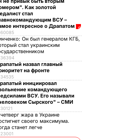
Я не привык быть вторым
омером". Как золотой
едалист стал
лавнокомандующим ВСУ –
амое интересное о Драпатом
60085
инченко:
Он был генералом КГБ,
оторый стал украинским
осударственником
36394
рапатый назвал главный
риоритет на фронте
34535
рапатый инициировал
вольнение командующего
едсилами ВСУ. Его называли
человеком Сырского" – СМИ
30121
 четверг жара в Украине
остигнет своего максимума.
огда станет легче
23001