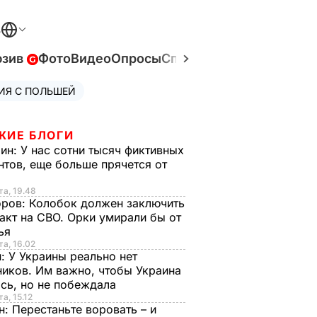
В
юзив
Фото
Видео
Опросы
Спецпроекты
Война в У
ИЯ С ПОЛЬШЕЙ
ЖИЕ БЛОГИ
рин:
У нас сотни тысяч фиктивных
нтов, еще больше прячется от
та, 19.48
оров:
Колобок должен заключить
акт на СВО. Орки умирали бы от
тья
та, 16.02
н:
У Украины реально нет
иков. Им важно, чтобы Украина
сь, но не побеждала
а, 15.12
н:
Перестаньте воровать – и