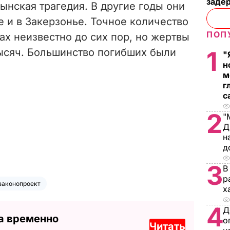
заде
ынская трагедия. В другие годы они
 и в Закерзонье. Точное количество
ПОП
ах неизвестно до сих пор, но жертвы
ысяч. Большинство погибших были
1
"
н
м
г
с
2
"
Д
н
д
3
В
р
законопроект
х
4
Д
а временно
о
Читать