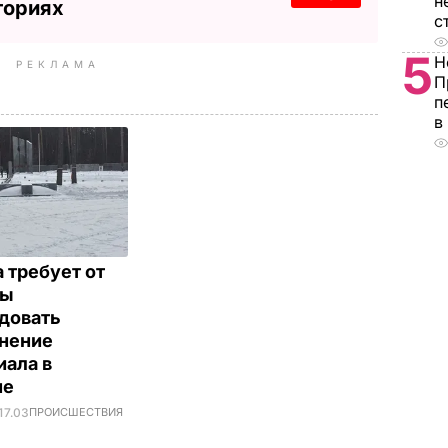
н
ториях
с
5
Н
РЕКЛАМА
П
п
в
 требует от
ны
довать
нение
ала в
не
17.03
ПРОИСШЕСТВИЯ