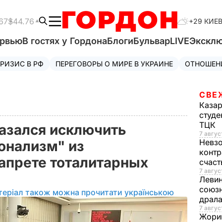
67
$44.76
+29 КИЕ
ервью
В гостях у Гордона
Блоги
Бульвар
LIVE
Экскл
РИЗИС В РФ
ПЕРЕГОВОРЫ О МИРЕ В УКРАИНЕ
ОТНОШЕН
СВЕ
Каза
студе
ТЦК
азался исключить
7 авгус
Невз
онализм" из
контр
запрете тоталитарных
счас
7 авгус
Леви
союзн
теріал також можна прочитати українською
драла
7 август
Жори