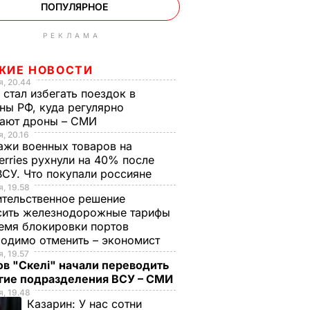
ПОПУЛЯРНОЕ
РЕКЛАМА
ЖИЕ НОВОСТИ
, 20.44
 стал избегать поездок в
ны РФ, куда регулярно
тают дроны – СМИ
, 20.16
жи военных товаров на
erries рухнули на 40% после
ВСУ. Что покупали россияне
, 19.58
тельственное решение
сить железнодорожные тарифы
емя блокировки портов
одимо отменить – экономист
, 19.57
в "Скелі" начали переводить
угие подразделения ВСУ – СМИ
, 19.48
Казарин:
У нас сотни