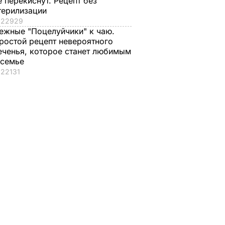
е перекиснут. Рецепт без
терилизации
22929
ежные "Поцелуйчики" к чаю.
ростой рецепт невероятного
еченья, которое станет любимым
 семье
22131