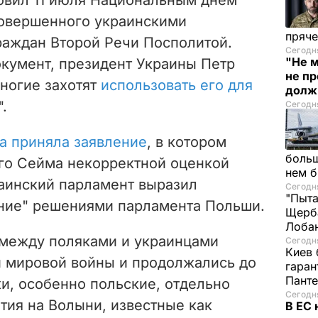
совершенного украинскими
пряче
раждан Второй Речи Посполитой.
Сегодня
"Не м
кумент, президент Украины Петр
не п
многие захотят
использовать его для
долж
".
Сегодня
а приняла заявление
, в котором
больш
го Сейма некорректной оценкой
нем 
раинский парламент выразил
Сегодня
"Пыта
ние" решениями парламента Польши.
Щерба
Лоба
между поляками и украинцами
Сегодня
Киев 
й мировой войны и продолжались до
гаран
Пант
ки, особенно польские, отдельно
Сегодня
тия на Волыни, известные как
В ЕС