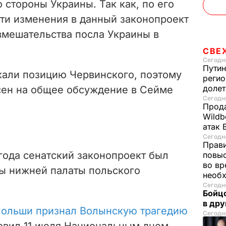
 стороны Украины. Так как, по его
ти изменения в данный законопроект
вмешательства посла Украины в
СВЕ
Сегодня
Путин
али позицию Червинского, поэтому
регио
доле
сен на общее обсуждение в Сейме
Сегодня
Прода
Wildb
атак 
Сегодня
Прави
года сенатский законопроект был
повы
во вр
ты нижней палаты польского
необх
Сегодня
Бойцо
в др
ольши признал Волынскую трагедию
Сегодня
новил 11 июля Национальным днем