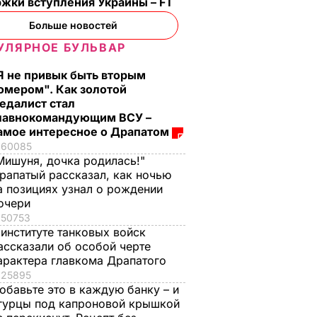
ржки вступления Украины – FT
Больше новостей
УЛЯРНОЕ БУЛЬВАР
Я не привык быть вторым
омером". Как золотой
едалист стал
лавнокомандующим ВСУ –
амое интересное о Драпатом
60085
Мишуня, дочка родилась!"
рапатый рассказал, как ночью
а позициях узнал о рождении
очери
50753
 институте танковых войск
ассказали об особой черте
арактера главкома Драпатого
25895
обавьте это в каждую банку – и
гурцы под капроновой крышкой