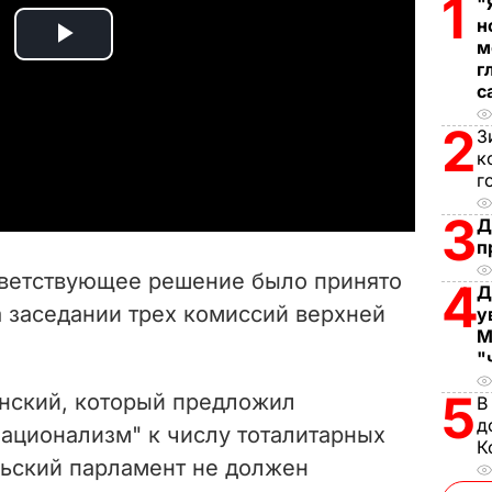
1
"
н
м
P
г
с
l
2
З
a
к
г
y
3
Д
п
V
ответствующее решение было принято
4
Д
i
на заседании трех комиссий верхней
у
М
d
"
5
e
инский, который предложил
В
д
национализм" к числу тоталитарных
o
К
льский парламент не должен