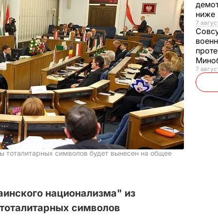
демот
ниже
7 авгус
Совс
военн
проте
Мино
7 авгус
ы тоталитарных символов будет вынесен на общее
аинского национализма" из
 тоталитарных символов