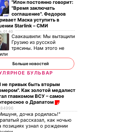
"Илон постоянно говорит:
"Время заключать
соглашение". Федоров
ривает Маска уступить в
ении Starlink – СМИ
, 01.40
Саакашвили:
Мы вытащили
Грузию из русской
ом
"За машиной, на
трясины. Нам этого не
азал
которой я езжу,
тили
другая машина
какая-то ездит".
Больше новостей
в
Садовый заявил, что
УЛЯРНОЕ БУЛЬВАР
за ним следят
спецслужбы
Я не привык быть вторым
омером". Как золотой медалист
ИТИКА
13 января, 10.25
ПОЛИТИКА
тал главкомом ВСУ – самое
нтересное о Драпатом
84996
Мишуня, дочка родилась!"
рапатый рассказал, как ночью
а позициях узнал о рождении
очери