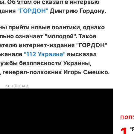
. Об этом он сказал в интервью
дания
"ГОРДОН"
Дмитрию Гордону.
ны прийти новые политики, однако
льно означает "молодой". Такое
ателю интернет-издания "ГОРДОН"
еканале
"112 Украина"
высказал
ужбы безопасности Украины,
, генерал-полковник Игорь Смешко.
РЕКЛАМА
ПОП
1
"