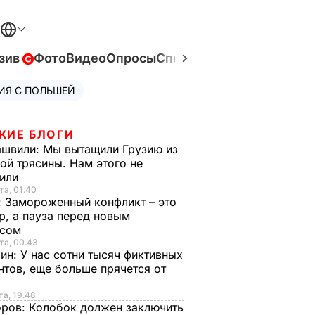
зив
Фото
Видео
Опросы
Спецпроекты
Война в Ук
ИЯ С ПОЛЬШЕЙ
ЖИЕ БЛОГИ
ашвили:
Мы вытащили Грузию из
ой трясины. Нам этого не
тили
та, 01.40
:
Замороженный конфликт – это
р, а пауза перед новым
исом
та, 00.43
рин:
У нас сотни тысяч фиктивных
нтов, еще больше прячется от
та, 19.48
оров:
Колобок должен заключить