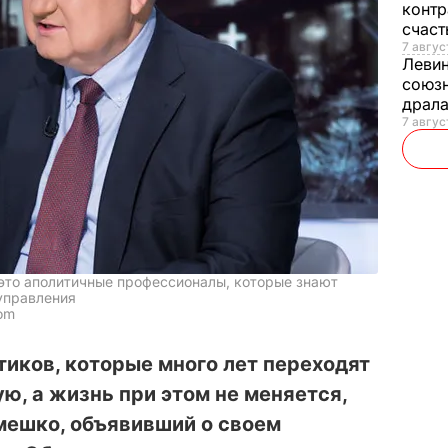
контр
счас
7 авгус
Леви
союзн
драла
7 август
это аполитичные профессионалы, которые знают
управления
com
тиков, которые много лет переходят
ю, а жизнь при этом не меняется,
мешко, объявивший о своем