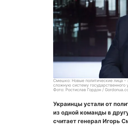
Смешко: Новые политические лица – 
сложную систему государственного 
Фото: Ростислав Гордон / Gordonua.
Украинцы устали от поли
из одной команды в другу
считает генерал Игорь С