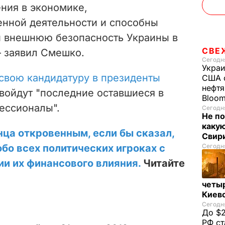
ния в экономике,
енной деятельности и способны
и внешнюю безопасность Украины в
СВЕ
– заявил Смешко.
Сегодня
Украи
свою кандидатуру в президенты
США о
нефтя
у войдут "последние
оставшиеся в
Bloo
ессионалы".
Сегодня
Не по
каку
нца откровенным, если бы сказал,
Свир
обо всех политических игроках с
Сегодня
ии их финансового влияния.
Читайте
четы
Киев
Сегодня
До $2
РФ ст