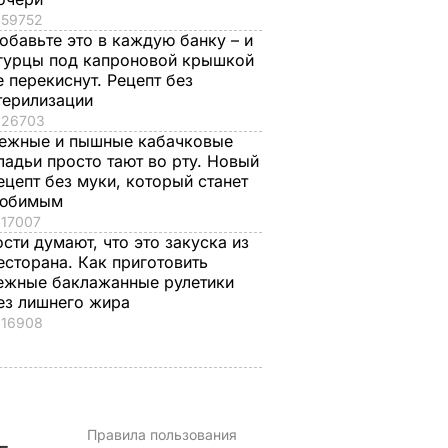
59752
обавьте это в каждую банку – и
гурцы под капроновой крышкой
е перекиснут. Рецепт без
терилизации
стоко
"Димка был вроде
Гости думают, что
26703
ежные и пышные кабачковые
имого
нормальный, пока не
это закуска из
ладьи просто тают во рту. Новый
а
сбухался". В сеть
ресторана. Как
ецепт без муки, который станет
попали снимки
приготовить нежн
ЬВАР
юбимым
Кабаевой с
баклажанные
17007
Медведевым
рулетики без
ости думают, что это закуска из
лишнего жира
есторана. Как приготовить
7 августа, 20.39
БУЛЬВАР
ежные баклажанные рулетики
7 августа, 20.17
БУЛЬВАР
ез лишнего жира
16908
Правила пользования