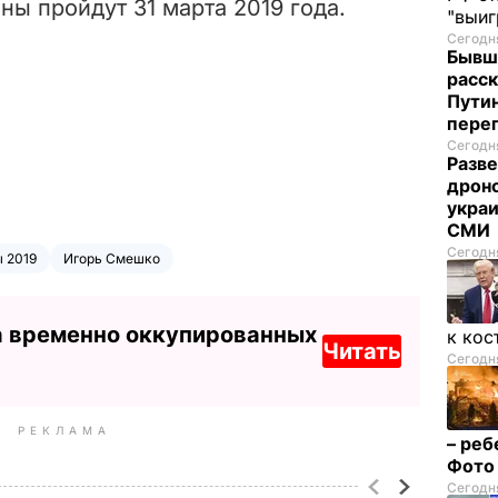
ы пройдут 31 марта 2019 года.
"выи
Сегодня
Бывш
расск
Пути
пере
Сегодня
Разве
дрон
украи
СМИ
Сегодня
 2019
Игорь Смешко
а временно оккупированных
к кос
Читать
Сегодня
РЕКЛАМА
– реб
Фот
Сегодня