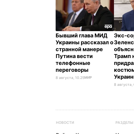
Бывший глава МИД
Экс-со
Украины рассказал о
Зеленс
странной манере
объясн
Путина вести
Трамп 
телефонные
придра
переговоры
костюм
Украи
8 августа, 10.25
МИР
8 августа,
НОВОСТИ
РАЗДЕЛЫ