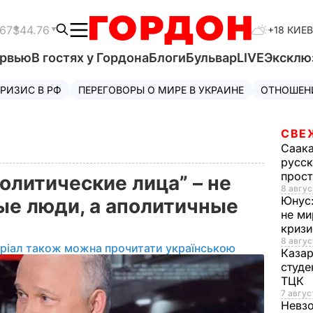
.67
$44.76
+18 КИЕВ
ервью
В гостях у Гордона
Блоги
Бульвар
LIVE
Эксклю
РИЗИС В РФ
ПЕРЕГОВОРЫ О МИРЕ В УКРАИНЕ
ОТНОШЕН
СВЕ
Саак
русск
прос
олитические лица” – не
8 авгус
Юнус
е люди, а аполитичные
не ми
криз
8 авгус
ріал також можна прочитати українською
Каза
студе
ТЦК
7 авгус
Невз