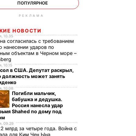
ПОПУЛЯРНОЕ
РЕКЛАМА
ЖИЕ НОВОСТИ
, 10.35
на согласилась с требованием
 нанесении ударов по
ным объектам в Черном море –
mberg
, 10.15
сол в США. Депутат раскрыл,
ю должность может занять
иденко
, 10.08
Погибли мальчик,
бабушка и дедушка.
Россия нанесла удар
рьмя Shahed по дому под
ом
, 09.29
2 млрд за четыре года. Война с
ала для Ким Чен Ына