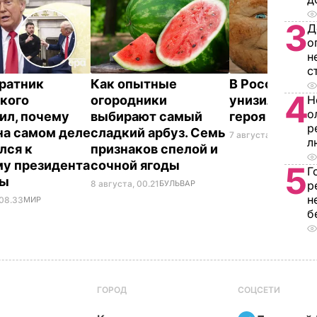
3
Д
о
н
с
ратник
Как опытные
В России же
4
Н
кого
огородники
унизили люб
о
ил, почему
выбирают самый
героя Путин
р
на самом деле
сладкий арбуз. Семь
7 августа, 23.32
БУЛ
л
лся к
признаков спелой и
у президента
сочной ягоды
5
Г
ны
р
8 августа, 00.21
БУЛЬВАР
н
 08.33
МИР
б
ГОРОД
СОЦСЕТИ