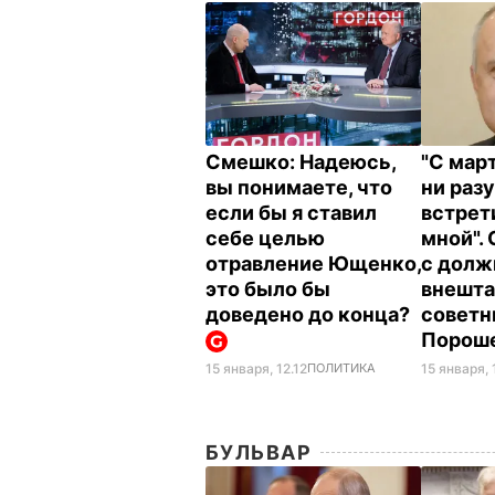
Смешко: Надеюсь,
"С мар
вы понимаете, что
ни разу
если бы я ставил
встрет
себе целью
мной".
отравление Ющенко,
с долж
это было бы
внешта
доведено до конца?
советн
Порош
15 января, 
15 января, 12.12
ПОЛИТИКА
БУЛЬВАР