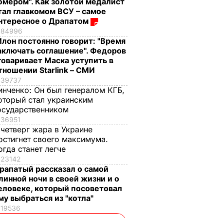
омером". Как золотой медалист
тал главкомом ВСУ – самое
нтересное о Драпатом
84996
Илон постоянно говорит: "Время
аключать соглашение". Федоров
говаривает Маска уступить в
тношении Starlink – СМИ
39737
инченко:
Он был генералом КГБ,
оторый стал украинским
осударственником
36951
 четверг жара в Украине
остигнет своего максимума.
огда станет легче
23142
рапатый рассказал о самой
линной ночи в своей жизни и о
еловеке, который посоветовал
му выбраться из "котла"
19536