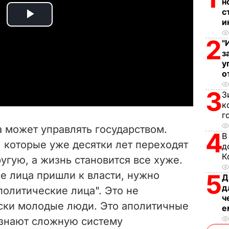
н
с
и
P
2
"
l
з
у
a
о
y
3
З
к
V
г
а может управлять государством.
4
В
i
, которые уже десятки лет переходят
д
К
ругую, а жизнь становится все хуже.
d
е лица пришли к власти, нужно
5
Д
e
д
политические лица". Это не
ч
ески молодые люди. Это аполитичные
o
е
 знают сложную систему