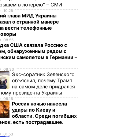
грышем в лотерею" – СМИ
, 10.25
ий глава МИД Украины
азал о странной манере
на вести телефонные
говоры
, 08.55
дка США связала Россию с
ом, обнаруженным рядом с
нским самолетом в Германии –
, 08.33
Экс-соратник Зеленского
объяснил, почему Трамп
на самом деле придрался
тюму президента Украины
, 08.15
Россия ночью нанесла
удары по Киеву и
области. Среди погибших
енок, есть пострадавшие.
о
, 01.53