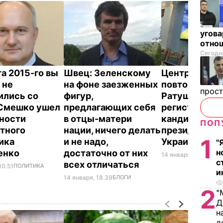
угова
отнош
Сегодня
та 2015-го вы
Швец:
Зеленскому
Центризбирк
 не
на фоне заезженных
повторно отк
прос
ились со
фигур,
Ратушу в
 Смешко ушел
предлагающих себя
регистрации
ности
в отцы-матери
кандидатом 
ПОП
тного
нации, ничего делать
президенты
1
ика
и не надо,
Украины
"
н
енко
достаточно от них
14 января, 18.55
ПОЛ
с
всех отличаться
10.51
ПОЛИТИКА
и
14 января, 18.39
БЛОГИ
2
"
Д
н
д