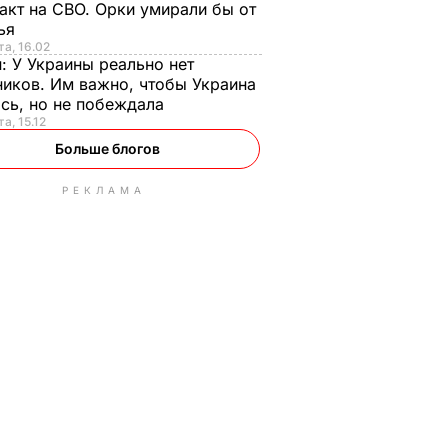
акт на СВО. Орки умирали бы от
тья
та, 16.02
н:
У Украины реально нет
иков. Им важно, чтобы Украина
сь, но не побеждала
а, 15.12
Больше блогов
РЕКЛАМА