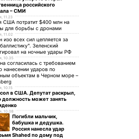
твенница российского
рала – СМИ
, 11.23
 США потратит $400 млн на
ры для борьбы с дронами
, 11.02
н изо всех сил цепляется за
баллистику". Зеленский
гировал на ночные удары РФ
, 10.35
на согласилась с требованием
 нанесении ударов по
ным объектам в Черном море –
mberg
, 10.15
сол в США. Депутат раскрыл,
ю должность может занять
иденко
, 10.08
Погибли мальчик,
бабушка и дедушка.
Россия нанесла удар
нный
Порошенко
рьмя Shahed по дому под