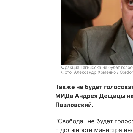
Фракция Тягнибока не будет голо
Фото: Александр Хоменко / Gordo
Также не будет голосова
МИДа Андрея Дещицы нар
Павловский.
"Свобода" не будет голо
с должности министра ин