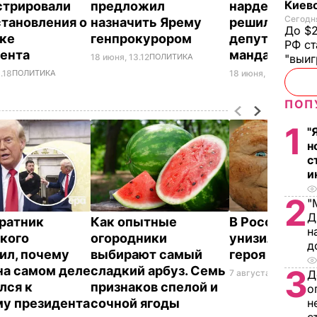
Киев
стрировали
предложил
нардеп Атро
Сегодня
становления о
назначить Ярему
решил отказа
До $2
ке
генпрокурором
депутатског
РФ ст
мента
мандата
18 июня, 13.12
ПОЛИТИКА
"выи
.18
ПОЛИТИКА
18 июня, 12.57
ПОЛИТ
ПОП
1
"
н
с
и
2
"
Д
ратник
Как опытные
В России же
н
кого
огородники
унизили люб
д
ил, почему
выбирают самый
героя Путин
на самом деле
сладкий арбуз. Семь
3
7 августа, 23.32
БУЛ
Д
лся к
признаков спелой и
о
у президента
сочной ягоды
н