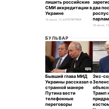
лишить российские
зареги
СМИ аккредитации в
два по
Украине
роспус
парла
18 июня, 13.49
ПОЛИТИКА
18 июня, 13
БУЛЬВАР
Бывший глава МИД
Экс-со
Украины рассказал о
Зеленс
странной манере
объясн
Путина вести
Трамп 
телефонные
придра
переговоры
костюм