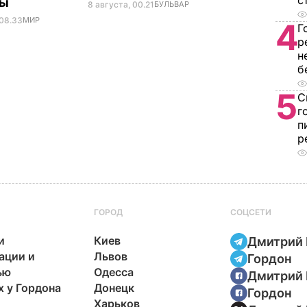
с
ны
8 августа, 00.21
БУЛЬВАР
 08.33
МИР
4
Г
р
н
б
5
С
г
п
р
ГОРОД
СОЦСЕТИ
и
Киев
Дмитрий 
ации и
Львов
Гордон
ью
Одесса
Дмитрий 
х у Гордона
Донецк
Гордон
Харьков