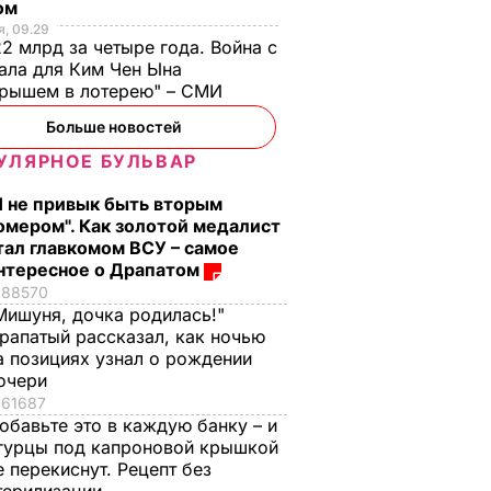
ом
шенко
предложил
, 09.29
ться от
назначить главой
2 млрд за четыре года. Война с
о
МИДа Климкина
ала для Ким Чен Ына
18 июня, 12.46
ПОЛИТИКА
грышем в лотерею" – СМИ
ИКА
Больше новостей
УЛЯРНОЕ БУЛЬВАР
Я не привык быть вторым
омером". Как золотой медалист
тал главкомом ВСУ – самое
нтересное о Драпатом
88570
Мишуня, дочка родилась!"
рапатый рассказал, как ночью
стоко
"Димка был вроде
Гости думают, что
а позициях узнал о рождении
имого
нормальный, пока не
это закуска из
очери
а
сбухался". В сеть
ресторана. Как
61687
попали снимки
приготовить нежн
ЬВАР
обавьте это в каждую банку – и
Кабаевой с
баклажанные
гурцы под капроновой крышкой
Медведевым
рулетики без
е перекиснут. Рецепт без