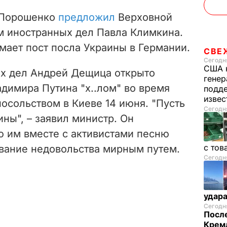
 Порошенко
предложил
Верховной
м иностранных дел Павла Климкина.
мает пост посла Украины в Германии.
СВЕ
Сегодня
США 
ых дел Андрей
Дещица открыто
генер
димира Путина "х..лом" во время
подде
изве
осольством в Киеве 14 июня. "Пусть
Сегодня
ины", – заявил министр. Он
ю им вместе с активистами песню
с тов
ывание недовольства мирным путем.
Сегодня
удар
Сегодня
После
Кремл