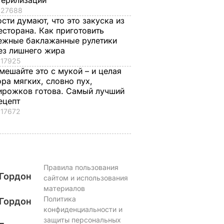
терилизации
лишнего жира
7 августа, 20.39
БУЛЬВАР
27688
7 августа, 20.17
БУЛЬВАР
ости думают, что это закуска из
есторана. Как приготовить
ежные баклажанные рулетики
ез лишнего жира
17925
мешайте это с мукой – и целая
ора мягких, словно пух,
ирожков готова. Самый лучший
ецепт
17672
Правила пользования
Гордон
сайтом и использования
материалов
Политика
Гордон
конфиденциальности и
защиты персональных