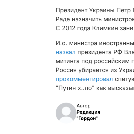
Президент Украины Петр
Раде назначить министро
С 2012 года Климкин зани
И.о. министра иностранн
назвал
президента РФ Вла
митинга под российским п
Россия убирается из Укра
прокомментировал
спету
"Путин х..ло" как высказ
Автор
Редакция
"Гордон"