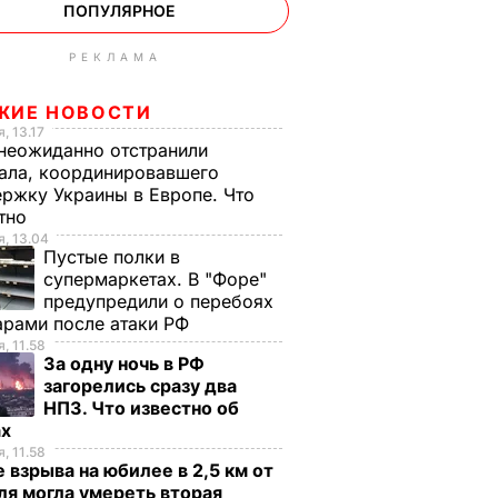
ПОПУЛЯРНОЕ
РЕКЛАМА
ЖИЕ НОВОСТИ
, 13.17
неожиданно отстранили
ала, координировавшего
ржку Украины в Европе. Что
стно
, 13.04
Пустые полки в
супермаркетах. В "Форе"
предупредили о перебоях
арами после атаки РФ
, 11.58
За одну ночь в РФ
загорелись сразу два
НПЗ. Что известно об
ах
, 11.58
 взрыва на юбилее в 2,5 км от
я могла умереть вторая