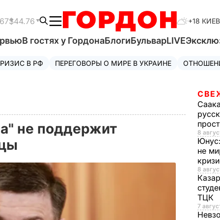
.67
$44.76
+18 КИЕВ
ервью
В гостях у Гордона
Блоги
Бульвар
LIVE
Эксклю
РИЗИС В РФ
ПЕРЕГОВОРЫ О МИРЕ В УКРАИНЕ
ОТНОШЕН
СВЕ
Саак
русск
прос
да" не поддержит
8 авгус
Юнус
ицы
не ми
криз
8 авгус
Каза
студе
ТЦК
7 авгус
Невз