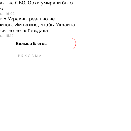
акт на СВО. Орки умирали бы от
тья
та, 16.02
н:
У Украины реально нет
иков. Им важно, чтобы Украина
сь, но не побеждала
а, 15.12
Больше блогов
РЕКЛАМА