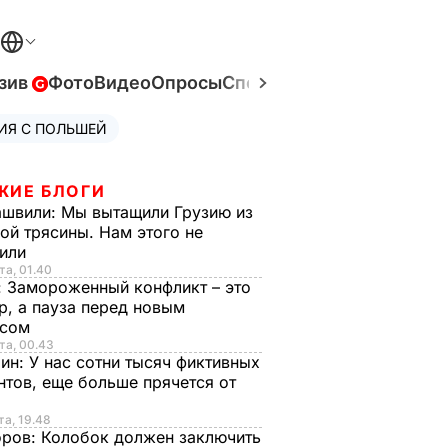
зив
Фото
Видео
Опросы
Спецпроекты
Война в Ук
ИЯ С ПОЛЬШЕЙ
ЖИЕ БЛОГИ
ашвили:
Мы вытащили Грузию из
ой трясины. Нам этого не
тили
та, 01.40
:
Замороженный конфликт – это
р, а пауза перед новым
исом
та, 00.43
рин:
У нас сотни тысяч фиктивных
нтов, еще больше прячется от
та, 19.48
оров:
Колобок должен заключить