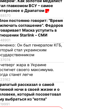
омером". Как золотой медалист
тал главкомом ВСУ – самое
нтересное о Драпатом
88570
Илон постоянно говорит: "Время
аключать соглашение". Федоров
говаривает Маска уступить в
тношении Starlink – СМИ
48901
инченко:
Он был генералом КГБ,
оторый стал украинским
осударственником
37074
 четверг жара в Украине
остигнет своего максимума.
огда станет легче
23162
рапатый рассказал о самой
линной ночи в своей жизни и о
еловеке, который посоветовал
му выбраться из "котла"
19991