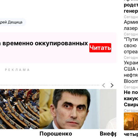
родс
гене
Сегодня
Армия
дрей Дещица
лазе
Сегодня
"Пути
а временно оккупированных
свою 
Читать
отреа
Сегодня
Украи
США о
РЕКЛАМА
нефтя
Bloo
Сегодня
Не по
каку
Свир
Сегодня
Порошенко
Внефракцио
четы