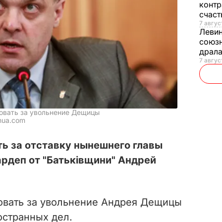
контр
счас
7 авгус
Леви
союзн
драла
7 август
совать за увольнение Дещицы
nua.com
ть за отставку нынешнего главы
деп от "Батьківщини" Андрей
совать за увольнение Андрея Дещицы
остранных дел.