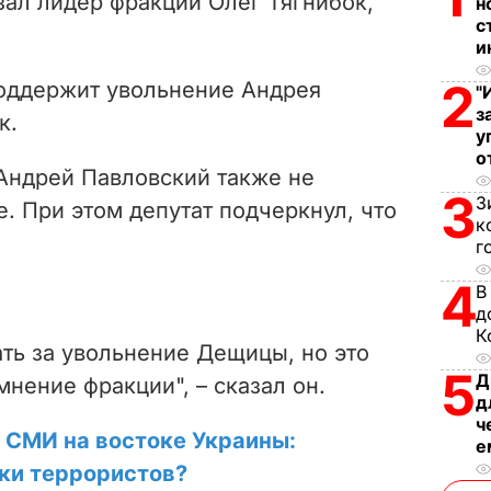
зал лидер фракции Олег Тягнибок,
н
i
с
и
d
2
оддержит увольнение Андрея
"
з
e
к.
у
о
o
 Андрей Павловский также не
3
З
. При этом депутат подчеркнул, что
к
г
4
В
д
К
ать за увольнение Дещицы, но это
5
Д
мнение фракции", – сказал он.
д
ч
 СМИ на востоке Украины:
е
ки террористов?