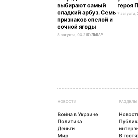
выбирают самый
героя 
сладкий арбуз. Семь
7 августа, 
признаков спелой и
сочной ягоды
8 августа, 00.21
БУЛЬВАР
НОВОСТИ
РАЗДЕЛЫ
Война в Украине
Новост
Политика
Публик
Деньги
интерв
Мир
В гостя