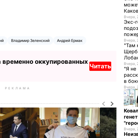
может
Како
Вчера, 
Экс-г
подоз
поже
Вчера, 
ий
Владимир Зеленский
Андрей Ермак
"Там 
Щерба
Лоба
а временно оккупированных
Вчера, 
Читать
"Я не
расск
в бо
Вчера, 
РЕКЛАМА
Кова
генет
"гер
Вчера, 
Неиз