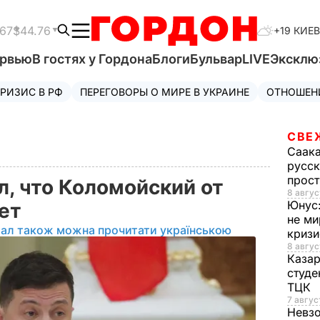
.67
$44.76
+19 КИЕВ
ервью
В гостях у Гордона
Блоги
Бульвар
LIVE
Эксклю
РИЗИС В РФ
ПЕРЕГОВОРЫ О МИРЕ В УКРАИНЕ
ОТНОШЕН
СВЕ
Саак
русск
прос
л, что Коломойский от
8 авгус
Юнус
дет
не ми
іал також можна прочитати українською
криз
8 авгус
Каза
студе
ТЦК
7 авгус
Невз