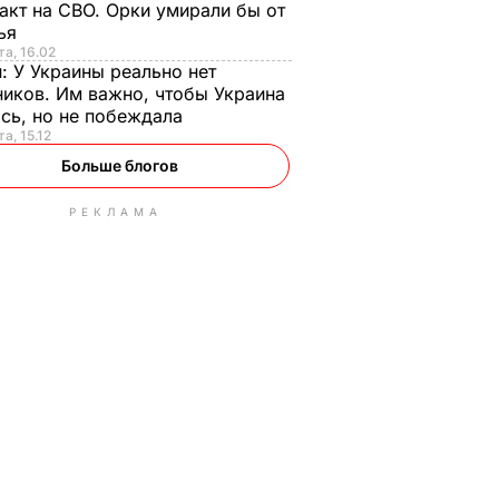
акт на СВО. Орки умирали бы от
тья
та, 16.02
н:
У Украины реально нет
иков. Им важно, чтобы Украина
сь, но не побеждала
а, 15.12
Больше блогов
РЕКЛАМА