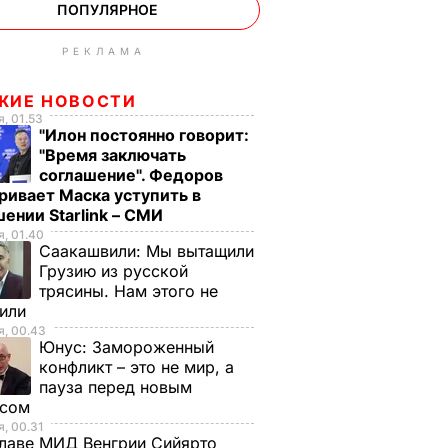
ПОПУЛЯРНОЕ
РЕКЛАМА
ЖИЕ НОВОСТИ
, 01.53
"Илон постоянно говорит:
"Время заключать
соглашение". Федоров
ривает Маска уступить в
ении Starlink – СМИ
, 01.40
Саакашвили:
Мы вытащили
Грузию из русской
трясины. Нам этого не
тили
, 00.43
Юнус:
Замороженный
конфликт – это не мир, а
пауза перед новым
исом
, 00.31
лаве МИД Венгрии Сийярто