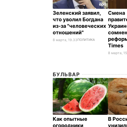
Зеленский заявил,
Смена
что уволил Богдана
правит
из-за "человеческих
Украин
отношений"
сомнен
реформ 
8 марта, 19.33
ПОЛИТИКА
Times
8 марта, 15
БУЛЬВАР
Как опытные
В Росс
огородники
унизил