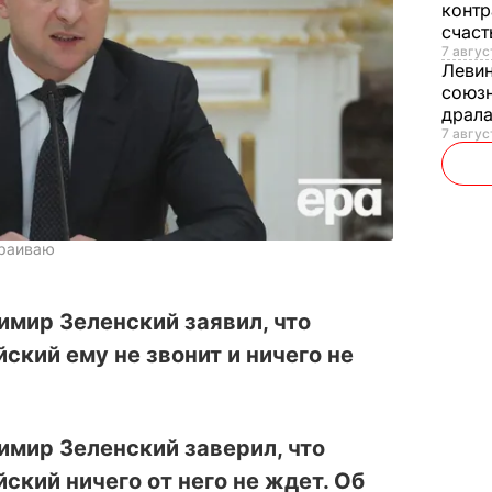
контр
счас
7 авгус
Леви
союзн
драла
7 август
траиваю
мир Зеленский заявил, что
ский ему не звонит и ничего не
мир Зеленский заверил, что
ский ничего от него не ждет. Об