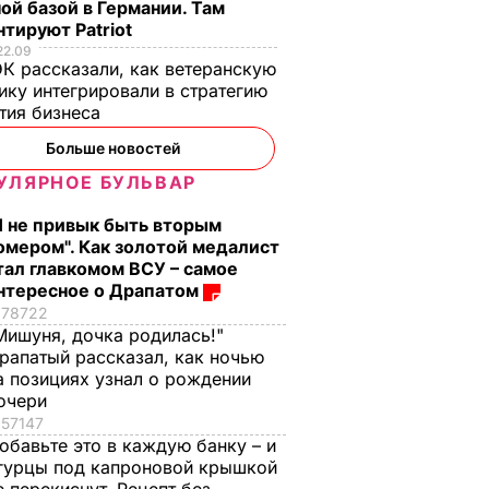
ой базой в Германии. Там
тируют Patriot
 что
Зеленский: Новое
22.09
К рассказали, как ветеранскую
правительство не
ику интегрировали в стратегию
ом в
зависит от
тия бизнеса
олигархов
ак его
Больше новостей
7 марта, 19.10
ПОЛИТИКА
УЛЯРНОЕ БУЛЬВАР
Я не привык быть вторым
омером". Как золотой медалист
тал главкомом ВСУ – самое
нтересное о Драпатом
78722
Мишуня, дочка родилась!"
рапатый рассказал, как ночью
а позициях узнал о рождении
очери
57147
обавьте это в каждую банку – и
, что
"Ничего навязывать
Смешайте это с
гурцы под капроновой крышкой
з
не буду". Драпатый
мукой – и целая гор