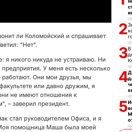
a
н
с
и
y
2
З
V
к
вонит ли Коломойский и спрашивает
г
i
ветил: "Нет".
3
В
d
д
: я никого никуда не устраиваю. Ни
К
e
 предприятия. У меня есть несколько
4
Д
 работают. Они мои друзья, мы
д
o
ч
факультете или давно дружим, я
е
они не имеют отношения к
5
И
, – заверил президент.
в
М
ак стал руководителем Офиса, и я
о
. Моя помощница Маша была моей