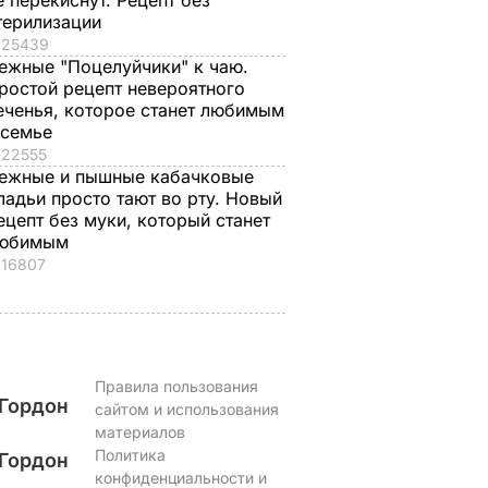
е перекиснут. Рецепт без
ак
рассказал, какую
мягких, словно пух,
терилизации
 нежные
профессию выбрал
пирожков готова.
25439
ежные "Поцелуйчики" к чаю.
е
его сын
Самый лучший
ростой рецепт невероятного
рецепт
7 августа, 19.44
БУЛЬВАР
еченья, которое станет любимым
а
7 августа, 18.16
БУЛЬВАР
 семье
ВАР
22555
ежные и пышные кабачковые
ладьи просто тают во рту. Новый
ецепт без муки, который станет
юбимым
16807
Правила пользования
Гордон
сайтом и использования
материалов
Политика
Гордон
конфиденциальности и