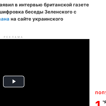
заявил в интервью британской газете
сшифровка беседы Зеленского с
вана
на сайте украинского
РЕКЛАМА
P
ПОП
l
1
"