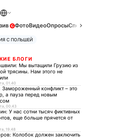
зив
Фото
Видео
Опросы
Спецпроекты
Война в Ук
ИЯ С ПОЛЬШЕЙ
ЖИЕ БЛОГИ
ашвили:
Мы вытащили Грузию из
ой трясины. Нам этого не
тили
та, 01.40
:
Замороженный конфликт – это
р, а пауза перед новым
исом
та, 00.43
рин:
У нас сотни тысяч фиктивных
нтов, еще больше прячется от
та, 19.48
оров:
Колобок должен заключить