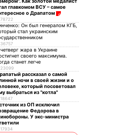
омером". Как золотой медалист
тал главкомом ВСУ – самое
нтересное о Драпатом
78722
инченко:
Он был генералом КГБ,
оторый стал украинским
осударственником
36757
 четверг жара в Украине
остигнет своего максимума.
огда станет легче
23099
рапатый рассказал о самой
линной ночи в своей жизни и о
еловеке, который посоветовал
му выбраться из "котла"
18647
сточник из ОП исключил
озвращение Федорова в
инобороны. У экс-министра
тветили
17934