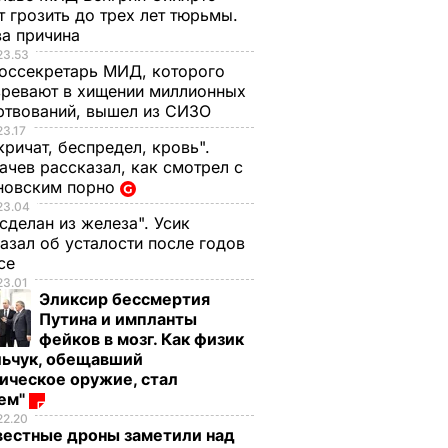
 грозить до трех лет тюрьмы.
ва причина
23.53
оссекретарь МИД, которого
ревают в хищении миллионных
ртвований, вышел из СИЗО
23.17
кричат, беспредел, кровь".
чев рассказал, как смотрел с
новским порно
23.04
 сделан из железа". Усик
азал об усталости после годов
ксе
23.01
Эликсир бессмертия
Путина и импланты
фейков в мозг. Как физик
льчук, обещавший
ическое оружие, стал
оем"
22.20
вестные дроны заметили над