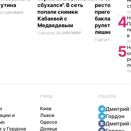
н
Путина
сбухался". В сеть
ресторана. К
с
попали снимки
приготовить
23.32
БУЛЬВАР
4
Н
Кабаевой с
баклажанны
П
Медведевым
рулетики без
п
лишнего жир
7 августа, 20.39
БУЛЬВАР
в
7 августа, 20.17
БУЛЬ
5
Н
о
р
л
ГОРОД
СОЦСЕТИ
и
Киев
Дмитрий 
ации и
Львов
Гордон
ью
Одесса
Дмитрий 
х у Гордона
Донецк
Гордон