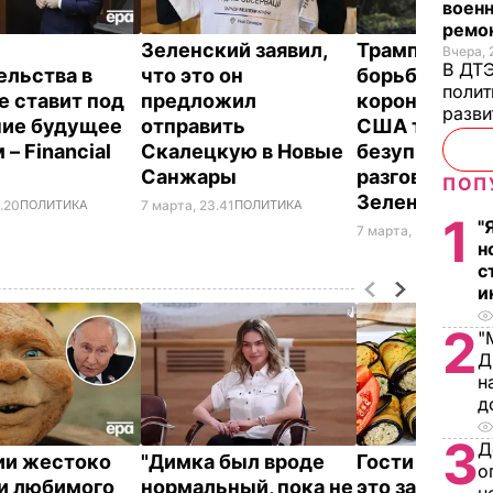
военн
ремон
Зеленский заявил,
Трамп заявил,
Вчера, 
В ДТЭ
ельства в
что это он
борьба с
полит
е ставит под
предложил
коронавирус
разви
ие будущее
отправить
США так же
– Financial
Скалецкую в Новые
безупречна, к
Санжары
разговор с
ПОП
Зеленским
.20
ПОЛИТИКА
7 марта, 23.41
ПОЛИТИКА
1
"
7 марта, 20.53
МИР
н
с
и
2
"
Д
н
д
3
Д
ии жестоко
"Димка был вроде
Гости думают
о
и любимого
нормальный, пока не
это закуска и