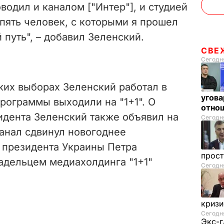
водил и каналом ["Интер"], и студией
 пять человек, с которыми я прошел
путь", – добавил Зеленский.
СВЕ
Сегодня
ких выборах Зеленский работал в
угова
программы выходили на "1+1". О
отнош
идента Зеленский также объявил на
Сегодня
канал сдвинул новогоднее
 президента Украины Петра
прос
дельцем медиахолдинга "1+1"
Сегодня
криз
Сегодня
Экс-г