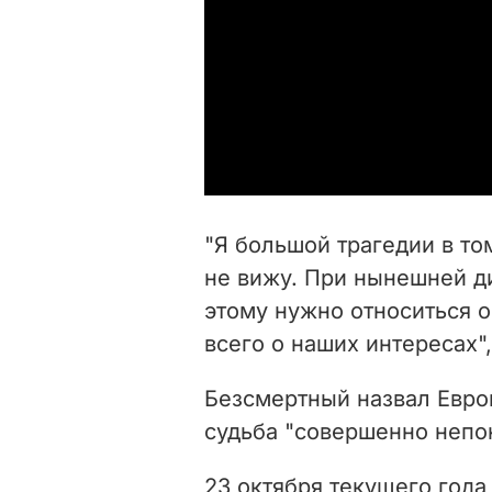
"Я большой трагедии в то
не вижу. При нынешней д
этому нужно относиться 
всего о наших интересах",
Безсмертный назвал Европ
судьба "совершенно непон
23 октября текущего год