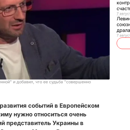
контр
счас
7 авгус
Леви
союзн
драла
7 август
нной" и добавил, что ее судьба "совершенно
развития событий в Европейском
жиму нужно относиться очень
ий представитель Украины в