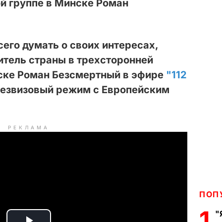
й группе в Минске Роман
его думать о своих интересах,
итель страны в трехсторонней
нске Роман Безсмертный в эфире
"112
безвизовый режим с Европейским
РЕКЛАМА
ПОП
1
"