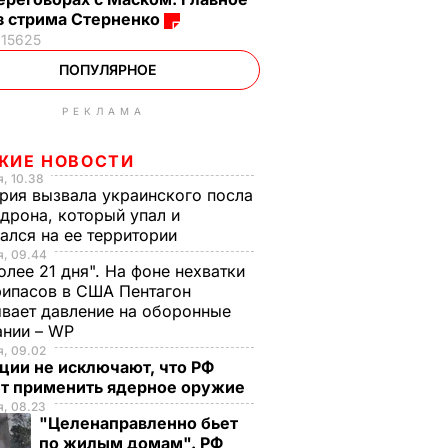
з стрима Стерненко
15625
ПОПУЛЯРНОЕ
РЕКЛАМА
ЖИЕ НОВОСТИ
, 10.38
рия вызвала украинского посла
 дрона, который упал и
ался на ее территории
я, 09.44
олее 21 дня". На фоне нехватки
ипасов в США Пентагон
вает давление на оборонные
ании – WP
, 09.02
ции не исключают, что РФ
т применить ядерное оружие
, 08.23
"Целенаправленно бьет
по жилым домам". РФ