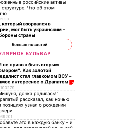
роженные российские активы
 структуре. Что об этом
стно
22.30
 который взорвался в
рии, мог быть украинским –
бороны страны
 о
Больше новостей
нта
УЛЯРНОЕ БУЛЬВАР
ь
Я не привык быть вторым
режим
омером". Как золотой
ев
едалист стал главкомом ВСУ –
ИТИКА
амое интересное о Драпатом
100279
Мишуня, дочка родилась!"
рапатый рассказал, как ночью
а позициях узнал о рождении
очери
69201
обавьте это в каждую банку – и