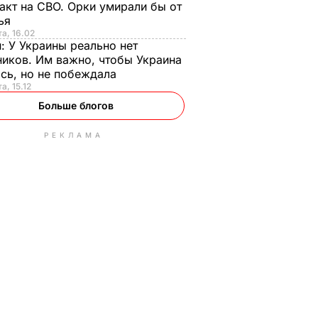
акт на СВО. Орки умирали бы от
тья
та, 16.02
н:
У Украины реально нет
иков. Им важно, чтобы Украина
сь, но не побеждала
а, 15.12
Больше блогов
РЕКЛАМА