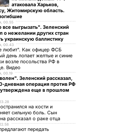
атаковала Харьков,
су, Житомирскую область.
 погибшие
, 00.55
 все выгрызать". Зеленский
л о нежелании других стран
ть украинскую баллистику
я, 00.43
е любит". Как офицер ФСБ
й день лопает желтые и синие
и возле посольства РФ в
де. Видео
, 00.19
волен". Зеленский рассказал,
0-дневная операция против РФ
 утверждена еще в прошлом
23.28
остранился на кости и
няет сильную боль. Сын
на рассказал о раке отца
22.58
предлагают передать