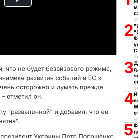
н
P
м
с
l
2
"
a
"
Ф
у
y
V
3
Д
м, что не будет безвизового режима,
д
i
ч
инамике развития событий в ЕС к
е
очень осторожно и думать прежде
d
4
И
 – отметил он.
в
e
М
у "разваленной" и добавил, что ее
о
o
ятна".
5
Ф
д
а президент Украины Петр Порошенко
п