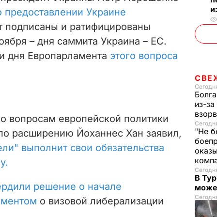
и
о предоставлении Украине
т подписаны и ратифицированы
ября – дня саммита Украина – ЕС.
ки дня Европарламента
этого вопроса
СВЕ
Сегодня
Болга
из-за
взорв
по вопросам европейской политики
Сегодн
"Не б
 по расширению Йоханнес Хан заявил,
боепр
ли" выполнит свои обязательства
оказы
комп
у.
Сегодня
В Тур
ердили решение о начале
може
Сегодня
ламентом
о визовой либерализации