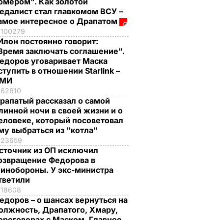
омером". Как золотой
едалист стал главкомом ВСУ –
амое интересное о Драпатом
100279
Илон постоянно говорит:
Время заключать соглашение".
едоров уговаривает Маска
ступить в отношении Starlink –
СМИ
62610
рапатый рассказал о самой
линной ночи в своей жизни и о
еловеке, который посоветовал
му выбраться из "котла"
23659
сточник из ОП исключил
озвращение Федорова в
инобороны. У экс-министра
тветили
18608
едоров – о шансах вернуться на
олжность, Драпатого, Хмару,
ереговорах с Маском. Главное