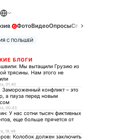
юзив
Фото
Видео
Опросы
Спецпроекты
Война в У
ИЯ С ПОЛЬШЕЙ
ЖИЕ БЛОГИ
ашвили:
Мы вытащили Грузию из
ой трясины. Нам этого не
тили
та, 01.40
:
Замороженный конфликт – это
р, а пауза перед новым
исом
та, 00.43
рин:
У нас сотни тысяч фиктивных
нтов, еще больше прячется от
та, 19.48
оров:
Колобок должен заключить