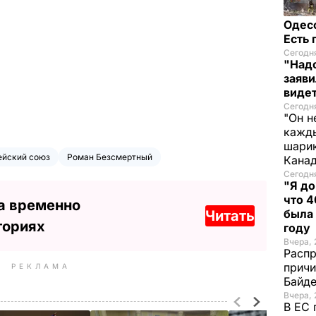
Одес
Есть
Сегодня
"Надо
заяви
виде
Сегодн
"Он н
кажды
шарик
ейский союз
Роман Безсмертный
Кана
Сегодня
"Я до
что 4
а временно
была
Читать
ториях
году
Вчера, 
Распр
причи
РЕКЛАМА
Байде
Вчера, 
В ЕС 