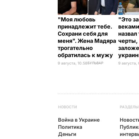
"Моя любовь
"Это з
принадлежит тебе.
веками
Сохрани себя для
назвал
меня". Жена Мадяра
черты,
трогательно
заложе
обратилась к мужу
украи
9 августа, 10.58
БУЛЬВАР
9 августа,
НОВОСТИ
РАЗДЕЛЫ
Война в Украине
Новост
Политика
Публик
Деньги
интерв