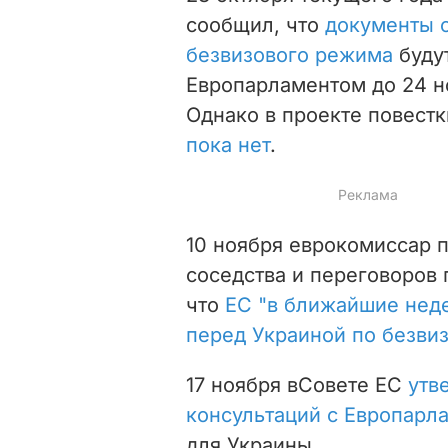
сообщил, что
документы 
безвизового режима
буду
Европарламентом до 24 но
Однако в проекте повест
пока нет
.
10 ноября еврокомиссар 
соседства и переговоров
что
ЕС "в ближайшие неде
перед Украиной по безвиз
17 ноября в
Совете ЕС
утв
консультаций с Европар
для Украины.