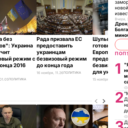
замо
новой
изве
Вчера, 
Дрон,
Болга
мино
а без
Рада призвала ЕС
Шульц заявил
ов": Украина
предоставить
готовности
учит
украинцам
Европарламе
ПОП
овый режим с
безвизовый режим
предоставит
1
"
конца 2016
до конца года
безвизовый 
н
для украинц
16 ноября, 11.26
ПОЛИТИКА
м
01.05
ПОЛИТИКА
15 ноября, 20.19
ПОЛ
с
2
"
Д
н
д
3
Д