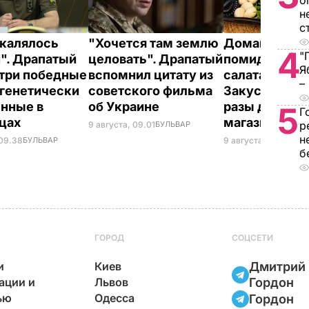
о
н
с
акалялось
"Хочется там землю
Домашние в
4
"
". Драпатый
целовать". Драпатый
помидоры к 
Я
 три победные
вспомнил цитату из
салатам и в п
–
 генетически
советского фильма
Закуска, кото
нные в
об Украине
разы дешевл
5
Г
нцах
магазинной
р
9 августа, 09.01
БУЛЬВАР
н
 09.38
БУЛЬВАР
9 августа, 08.44
БУЛ
б
ГОРОД
СОЦСЕТИ
и
Киев
Дмитрий
ации и
Львов
Гордон
ью
Одесса
Гордон