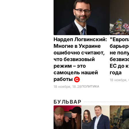
Нардеп Логвинский:
"Европ
Многие в Украине
барьер
ошибочно считают,
не пол
что безвизовый
безвиз
режим – это
ЕС до 
самоцель нашей
года
работы
18 ноября, 
18 ноября, 18.28
ПОЛИТИКА
БУЛЬВАР