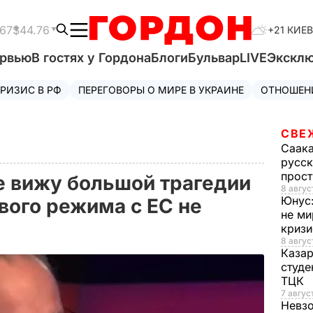
.67
$44.76
+21 КИЕВ
ервью
В гостях у Гордона
Блоги
Бульвар
LIVE
Экскл
РИЗИС В РФ
ПЕРЕГОВОРЫ О МИРЕ В УКРАИНЕ
ОТНОШЕН
СВЕ
Саак
русск
прос
е вижу большой трагедии
8 авгус
Юнус
ового режима с ЕС не
не ми
криз
8 авгус
Каза
студе
ТЦК
7 авгус
Невз