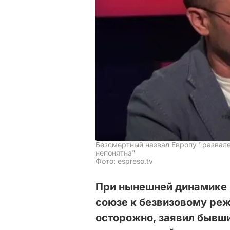
Безсмертный назвал Европу "развале
непонятна"
Фото: espreso.tv
При нынешней динамике 
союзе к безвизовому ре
осторожно, заявил бывш