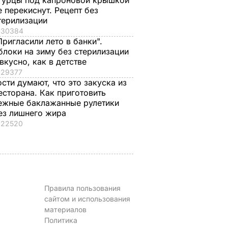
гурцы под капроновой крышкой
е перекиснут. Рецепт без
терилизации
30384
яленые
"Что смотрите?
Распространился н
Пригласили лето в банки".
пицце,
Пишите рецепт!"
кости и причиняет
блоки на зиму без стерилизации
одарок.
Знаменитые
сильную боль. Сын
 вкусно, как в детстве
рая в
херсонские
Байдена рассказал 
29377
е
помидоры, которые
раке отца
ости думают, что это закуска из
можно есть уже на
есторана. Как приготовить
8 августа, 23.28
МИР
второй день
ежные баклажанные рулетики
ЬВАР
ез лишнего жира
8 августа, 23.56
БУЛЬВАР
22520
Правила пользования
сайтом и использования
материалов
Политика