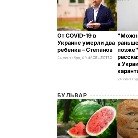
От COVID-19 в
"Можно
Украине умерли два
раньше
ребенка – Степанов
позже"
расска
24 сентября, 09.46
ОБЩЕСТВО
в Укра
карант
24 сентябр
БУЛЬВАР