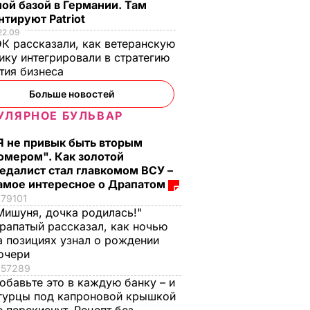
ой базой в Германии. Там
тируют Patriot
22.09
К рассказали, как ветеранскую
ику интегрировали в стратегию
тия бизнеса
Больше новостей
УЛЯРНОЕ БУЛЬВАР
Я не привык быть вторым
омером". Как золотой
едалист стал главкомом ВСУ –
амое интересное о Драпатом
79101
Мишуня, дочка родилась!"
рапатый рассказал, как ночью
а позициях узнал о рождении
очери
57289
обавьте это в каждую банку – и
гурцы под капроновой крышкой