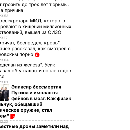
 грозить до трех лет тюрьмы.
ва причина
23.53
оссекретарь МИД, которого
ревают в хищении миллионных
ртвований, вышел из СИЗО
23.17
кричат, беспредел, кровь".
чев рассказал, как смотрел с
новским порно
23.04
 сделан из железа". Усик
азал об усталости после годов
ксе
23.01
Эликсир бессмертия
Путина и импланты
фейков в мозг. Как физик
льчук, обещавший
ическое оружие, стал
оем"
22.20
вестные дроны заметили над