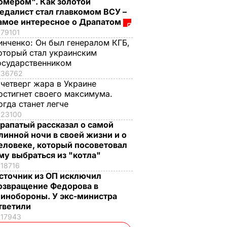
омером". Как золотой
едалист стал главкомом ВСУ –
амое интересное о Драпатом
79101
инченко:
Он был генералом КГБ,
оторый стал украинским
осударственником
36762
 четверг жара в Украине
остигнет своего максимума.
огда станет легче
23100
рапатый рассказал о самой
линной ночи в своей жизни и о
еловеке, который посоветовал
му выбраться из "котла"
18716
сточник из ОП исключил
озвращение Федорова в
инобороны. У экс-министра
тветили
17943