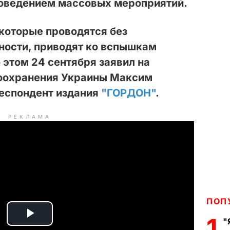
роведением массовых мероприятий.
которые проводятся без
ности, приводят ко вспышкам
 этом 24 сентября заявил на
оохранения Украины Максим
респондент издания
"ГОРДОН"
.
РЕКЛАМА
ПОП
1
"
P