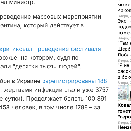
азал министр.
может
Како
проведение массовых мероприятий
Вчера, 
Экс-г
антина, который действует в
подоз
поже
Вчера, 
"Там 
критиковал проведение фестиваля
Щерба
Лоба
рожье, на котором, судя по
Вчера, 
"Я не
али "десятки тысяч людей".
расск
в бо
ября в Украине
зарегистрированы
188
Вчера, 
, жертвами инфекции стали уже 3757
е сутки). Продолжает болеть
100 891
Кова
458 человек, в том числе
1788 – за
генет
"гер
Вчера, 
Неиз