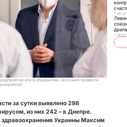
контр
счас
7 авгус
Леви
союзн
драла
7 август
предприятии или в общежитии, несложно провести
ероприятий
сти за сутки выявлено 298
русом, из них 242 – в Днепре.
 здравоохранения Украины Максим