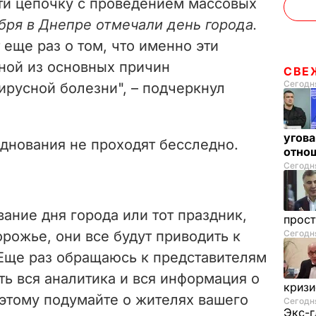
и цепочку с проведением массовых
ября в Днепре отмечали день города.
т еще раз о том, что именно эти
ной из основных причин
СВЕ
Сегодня
ирусной болезни", – подчеркнул
угова
зднования не проходят бесследно.
отнош
Сегодня
вание дня города или тот праздник,
прос
рожье, они все будут приводить к
Сегодня
Еще раз обращаюсь к представителям
сть вся аналитика и вся информация о
криз
оэтому подумайте о жителях вашего
Сегодня
Экс-г