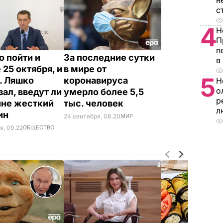
н
с
4
Н
П
п
 пойти и
За последние сутки
в
 25 октября, и
в мире от
5
. Ляшко
коронавируса
Н
о
зал, введут ли
умерло более 5,5
р
ине жесткий
тыс. человек
л
ин
24 сентября, 08.20
МИР
я, 09.22
ОБЩЕСТВО