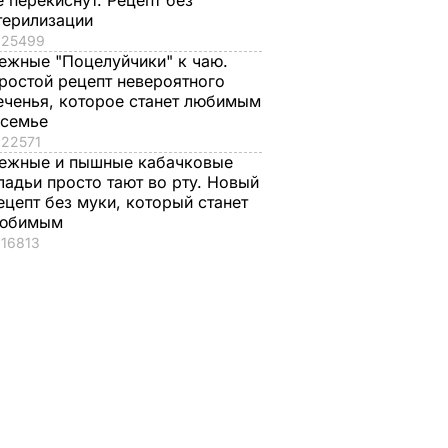
е перекиснут. Рецепт без
терилизации
25499
ежные "Поцелуйчики" к чаю.
ростой рецепт невероятного
еченья, которое станет любимым
 семье
22571
ежные и пышные кабачковые
ладьи просто тают во рту. Новый
ецепт без муки, который станет
юбимым
16813