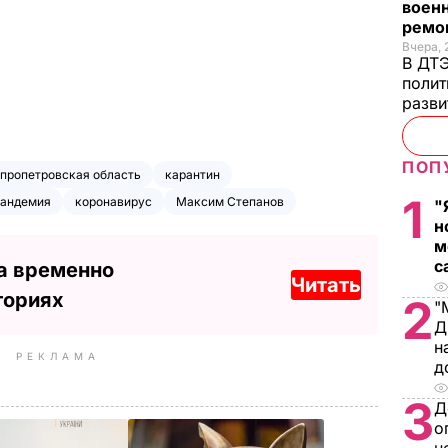
военн
ремон
Вчера, 
В ДТЭ
полит
разви
ПОП
пропетровская область
карантин
1
пандемия
коронавирус
Максим Степанов
"
н
м
с
а временно
Читать
ториях
2
"
Д
н
РЕКЛАМА
д
3
Д
о