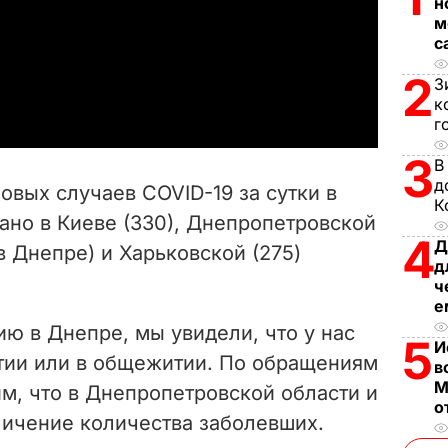
н
м
l
с
a
2
З
к
y
г
3
V
В
д
вых случаев COVID-19 за сутки в
К
i
ано в Киеве (330), Днепропетровской
4
Д
 в Днепре) и Харьковской (275)
d
д
ч
e
е
ю в Днепре, мы увидели, что у нас
5
o
И
тии или в общежитии. По обращениям
в
М
м, что в Днепропетровской области и
о
личение количества заболевших.