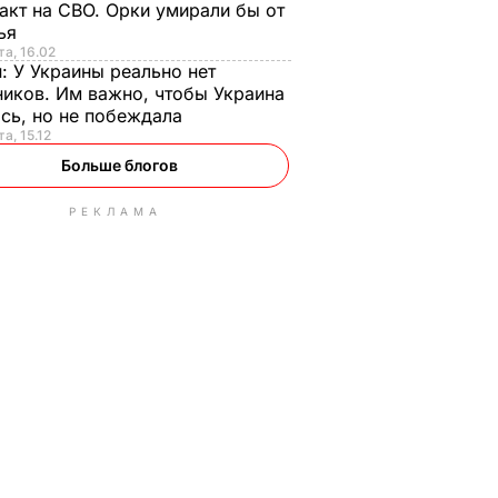
акт на СВО. Орки умирали бы от
тья
та, 16.02
н:
У Украины реально нет
иков. Им важно, чтобы Украина
сь, но не побеждала
а, 15.12
Больше блогов
РЕКЛАМА