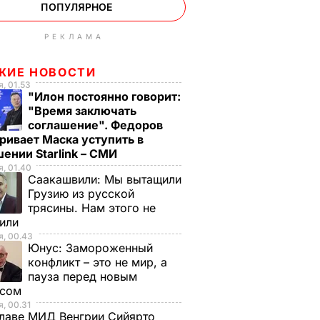
ПОПУЛЯРНОЕ
РЕКЛАМА
ЖИЕ НОВОСТИ
, 01.53
"Илон постоянно говорит:
"Время заключать
соглашение". Федоров
ривает Маска уступить в
ении Starlink – СМИ
, 01.40
Саакашвили:
Мы вытащили
Грузию из русской
трясины. Нам этого не
тили
, 00.43
Юнус:
Замороженный
конфликт – это не мир, а
пауза перед новым
исом
, 00.31
лаве МИД Венгрии Сийярто