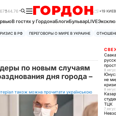
.67
$44.76
+19 КИЕВ
ервью
В гостях у Гордона
Блоги
Бульвар
LIVE
Эксклю
РИЗИС В РФ
ПЕРЕГОВОРЫ О МИРЕ В УКРАИНЕ
ОТНОШЕН
СВЕ
Саак
русск
прос
идеры по новым случаям
8 авгус
Юнус
разднования дня города –
не ми
криз
8 авгус
теріал також можна прочитати українською
Каза
студе
ТЦК
7 авгус
Невз