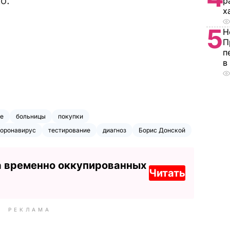
о.
р
х
5
Н
П
п
в
е
больницы
покупки
оронавирус
тестирование
диагноз
Борис Донской
а временно оккупированных
Читать
РЕКЛАМА