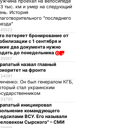
ужчина проехал на велосипеде
,3 тыс. км и умер на следующий
ень. История
лаготворительного "последнего
аезда"
45522
то потеряет бронирование от
обилизации с 1 сентября и
акие два документа нужно
одать до понедельника
35557
рапатый назвал главный
риоритет на фронте
34081
инченко:
Он был генералом КГБ,
оторый стал украинским
осударственником
33795
рапатый инициировал
вольнение командующего
едсилами ВСУ. Его называли
человеком Сырского" – СМИ
29919