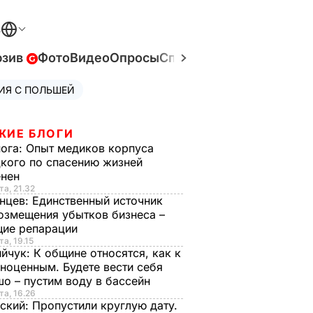
В
юзив
Фото
Видео
Опросы
Спецпроекты
Война в У
ИЯ С ПОЛЬШЕЙ
ЖИЕ БЛОГИ
нога:
Опыт медиков корпуса
кого по спасению жизней
енен
та, 21.32
нцев:
Единственный источник
озмещения убытков бизнеса –
щие репарации
та, 19.15
ийчук:
К общине относятся, как к
ноценным. Будете вести себя
о – пустим воду в бассейн
та, 16.26
ский:
Пропустили круглую дату.