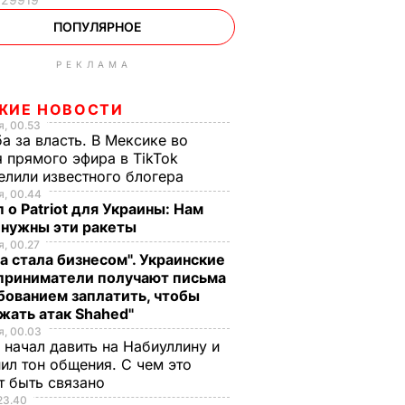
ПОПУЛЯРНОЕ
РЕКЛАМА
ЖИЕ НОВОСТИ
, 00.53
а за власть. В Мексике во
 прямого эфира в TikTok
елили известного блогера
, 00.44
 о Patriot для Украины: Нам
 нужны эти ракеты
, 00.27
а стала бизнесом". Украинские
приниматели получают письма
бованием заплатить, чтобы
жать атак Shahed"
, 00.03
 начал давить на Набиуллину и
ил тон общения. С чем это
т быть связано
23.40