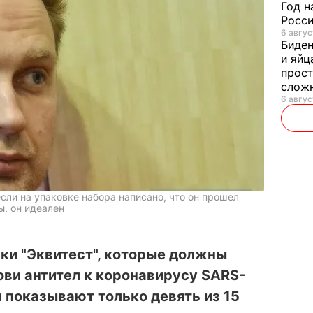
Год н
Росси
6 авгус
Биде
и яйц
прост
слож
6 авгус
если на упаковке набора написано, что он прошел
, он идеален
ки "Эквитест", которые должны
ови антител к коронавирусу SARS-
и показывают только девять из 15