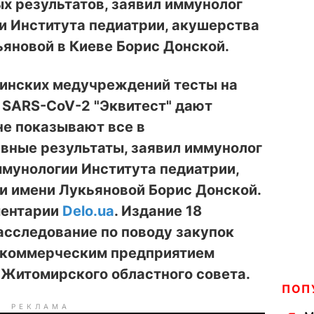
х результатов, заявил иммунолог
и Института педиатрии, акушерства
ьяновой в Киеве Борис Донской.
инских медучреждений тесты на
 SARS-CoV-2 "Эквитест" дают
не показывают все в
вные результаты, заявил иммунолог
мунологии Института педиатрии,
и имени Лукьяновой Борис Донской.
ментарии
Delo.ua
. Издание 18
асследование по поводу закупок
екоммерческим предприятием
 Житомирского областного совета.
ПОП
РЕКЛАМА