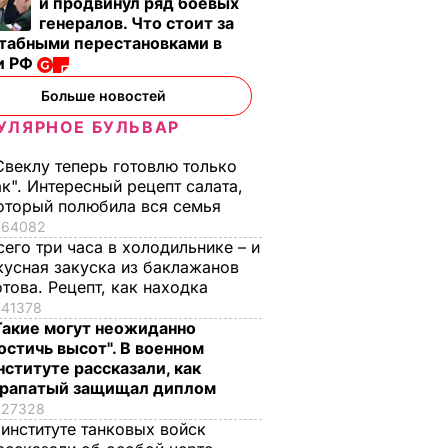
и продвинул ряд боевых
генералов. Что стоит за
табными перестановками в
и РФ
Больше новостей
УЛЯРНОЕ БУЛЬВАР
Свеклу теперь готовлю только
ак". Интересный рецепт салата,
оторый полюбила вся семья
64082
сего три часа в холодильнике – и
кусная закуска из баклажанов
отова. Рецепт, как находка
41378
Такие могут неожиданно
остичь высот". В военном
нституте рассказали, как
рапатый защищал диплом
27328
 институте танковых войск