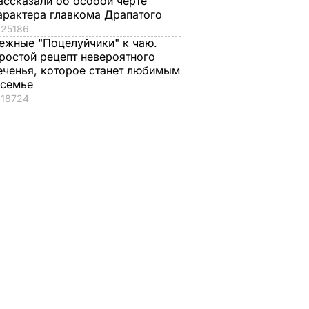
ассказали об особой черте
арактера главкома Драпатого
25186
ежные "Поцелуйчики" к чаю.
ростой рецепт невероятного
еченья, которое станет любимым
 семье
18724