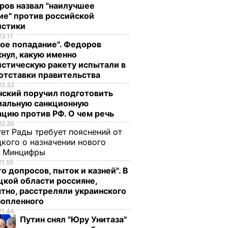
ров назвал "наилучшее
ие" против российской
истики
23.17
ое попадание". Федоров
нул, какую именно
стическую ракету испытали в
отставки правительства
22.32
нский поручил подготовить
иальную санкционную
цию против РФ. О чем речь
22.20
ет Рады требует пояснений от
кого о назначении нового
ы Минцифры
21.55
о допросов, пыток и казней". В
кой области россияне,
тно, расстреляли украинского
нопленного
21.44
Путин снял "Юру Унитаза"