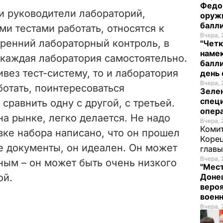
Федо
ли руководители лабораторий,
оруж
балл
и тестами работать, относятся к
Вчера, 
тренний лабораторный контроль, в
"Четк
намек
 каждая лаборатория самостоятельно.
балли
ивез тест-систему, то и лаборатория
день 
Вчера, 
ботать, поинтересоваться
Зеле
спец
сравнить одну с другой, с третьей.
опера
на рынке, легко делается. Не надо
Вчера, 
Комит
овке набора написано, что он прошел
Корец
е документы, он идеален. Он может
глав
Вчера, 
ным – он может быть очень низкого
"Мест
ой.
Донец
вероя
воен
Вчера, 