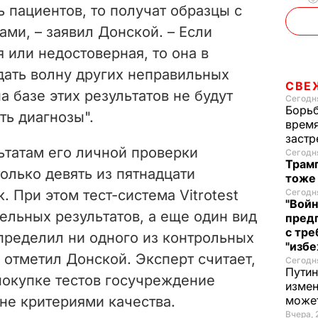
ь пациентов, то получат образцы с
d
ами, –
заявил Донской. –
Если
e
или недостоверная, то она в
ать волну других неправильных
o
СВЕ
а базе этих результатов не будут
Сегодня
Борьб
ть диагнозы".
время
застр
ьтатам его личной проверки
Сегодня
Трамп
только девять из пятнадцати
тоже
 При этом тест-система Vitrotest
Сегодня
"Войн
тельных результатов, а еще один вид
пред
с тре
определил ни одного из контрольных
"избе
отметил Донской. Эксперт считает,
Сегодня
Путин
покупке тестов госучреждение
измен
не критериями качества.
може
Вчера, 