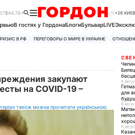
67
$44.76
+26 КИЕ
ервью
В гостях у Гордона
Блоги
Бульвар
LIVE
Экскл
РИЗИС В РФ
ПЕРЕГОВОРЫ О МИРЕ В УКРАИНЕ
ОТНОШЕН
СВЕ
Чепи
Билец
бесц
чреждения закупают
6 авгус
Гетма
есты на COVID-19 –
для в
буду
6 авгус
теріал також можна прочитати українською
Матв
непол
хорош
6 авгус
Казан