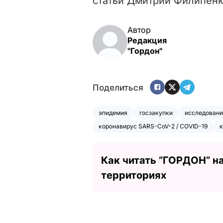
статьи Дмитрий Филипенк
Автор
Редакция
"Гордон"
Поделиться
эпидемия
госзакупки
исследовани
коронавирус SARS-CoV-2 / COVID-19
к
Как читать ”ГОРДОН” н
территориях