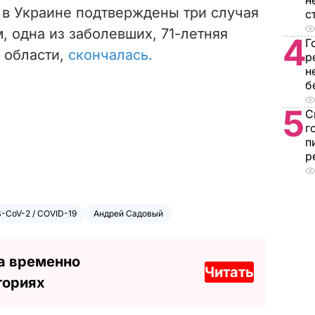
н
 в Украине подтверждены три случая
с
 одна из заболевших, 71-летняя
4
Г
 области,
скончалась.
р
н
б
5
С
г
п
р
-CoV-2 / COVID-19
Андрей Садовый
а временно
Читать
ториях