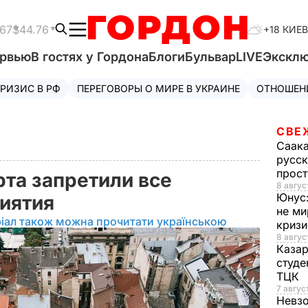
.67
$44.76
+18 КИЕВ
ервью
В гостях у Гордона
Блоги
Бульвар
LIVE
Экскл
РИЗИС В РФ
ПЕРЕГОВОРЫ О МИРЕ В УКРАИНЕ
ОТНОШЕН
СВЕ
Саак
русск
прос
рта запретили все
8 авгус
Юнус
иятия
не ми
іал також можна прочитати українською
криз
8 авгус
Каза
студе
ТЦК
7 авгус
Невз