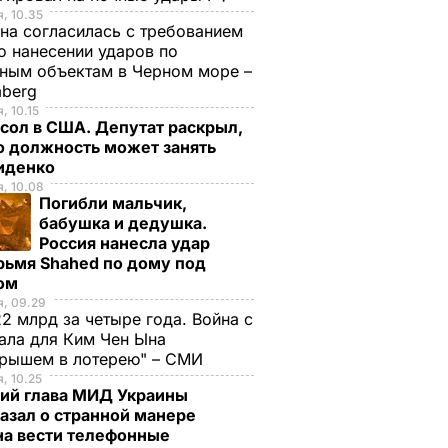
, 10.35
на согласилась с требованием
 нанесении ударов по
ным объектам в Черном море –
mberg
, 10.15
сол в США. Депутат раскрыл,
ю должность может занять
иденко
, 10.08
Погибли мальчик,
бабушка и дедушка.
Россия нанесла удар
рьмя Shahed по дому под
ом
, 09.29
2 млрд за четыре года. Война с
ала для Ким Чен Ына
грышем в лотерею" – СМИ
, 10.25
ий глава МИД Украины
азал о странной манере
на вести телефонные