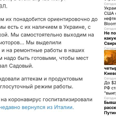
Сегодня
ВЛ.
Украи
США о
нефтя
ам их понадобится
ориентировочно до
Bloo
ы есть с их наличием в Украине, с
Сегодня
Не по
кой. Мы самостоятельно выходим на
каку
ьюторов... Мы выделили
Свир
Сегодня
 и на ремонтные работы в наших
м надо быть готовыми, чтобы мест
зал Садовый.
четы
Киев
ндовали аптекам и продуктовым
Сегодня
До $2
углосуточный режим работы.
РФ ст
"выи
Сегодня
 на коронавирус госпитализировали
Бывш
недавно вернулся из Италии.
расск
Пути