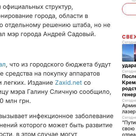
я официальных структур,
ирование города, области в
о отдельному решению штаба, но не
зал мэр города
Андрей Садовый.
СВЕ
Сегодня
ал
, что из городского бюджета будут
удар
Сегодня
 средства на покупку аппаратов
После
и легких. Издание
Zaxid.net
со
Крем
родс
ицу мэра Галину Сличную сообщило,
гене
0 млн грн.
Сегодня
Армия
лазе
 вызывает инфекционное заболевание
Сегодня
"Пути
нений которого может быть развитие
свою 
сти, в этом случае могут
отреа