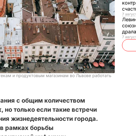
контр
счас
7 авгус
Леви
союзн
драла
7 август
текам и продуктовым магазинам во Львове работать
рания с общим количеством
, но только если такие встречи
ния жизнедеятельности города.
 в рамках борьбы