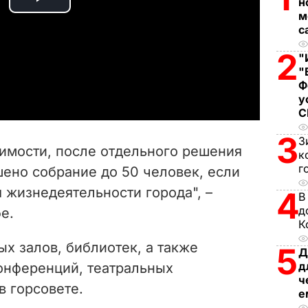
н
P
м
с
l
2
"
a
"
Ф
у
y
V
3
З
димости, после отдельного решения
к
i
г
ено собрание до 50 человек, если
 жизнедеятельности города", –
4
d
В
д
е.
e
К
ых залов, библиотек, а также
5
Д
o
д
онференций, театральных
ч
в горсовете.
е