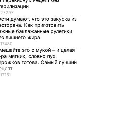
е перекиснут. Рецепт без
терилизации
27297
ости думают, что это закуска из
есторана. Как приготовить
ежные баклажанные рулетики
ез лишнего жира
17480
мешайте это с мукой – и целая
ора мягких, словно пух,
ирожков готова. Самый лучший
ецепт
17151