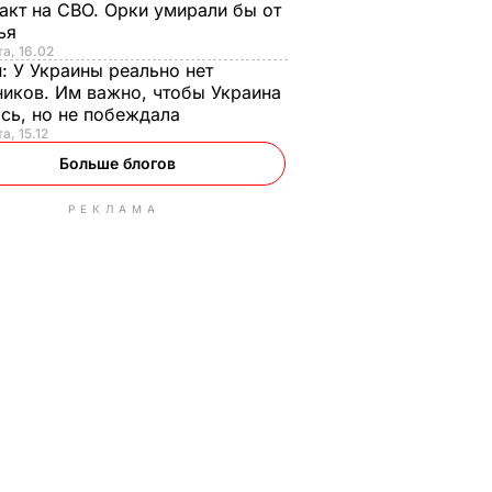
акт на СВО. Орки умирали бы от
тья
та, 16.02
н:
У Украины реально нет
иков. Им важно, чтобы Украина
сь, но не побеждала
а, 15.12
Больше блогов
РЕКЛАМА