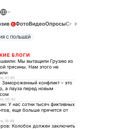
юзив
Фото
Видео
Опросы
Спецпроекты
Война в У
ИЯ С ПОЛЬШЕЙ
ЖИЕ БЛОГИ
ашвили:
Мы вытащили Грузию из
ой трясины. Нам этого не
тили
та, 01.40
:
Замороженный конфликт – это
р, а пауза перед новым
исом
та, 00.43
рин:
У нас сотни тысяч фиктивных
нтов, еще больше прячется от
та, 19.48
оров:
Колобок должен заключить