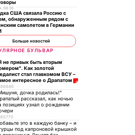
говоры
, 08.55
дка США связала Россию с
ом, обнаруженным рядом с
инским самолетом в Германии
И
Больше новостей
УЛЯРНОЕ БУЛЬВАР
Я не привык быть вторым
омером". Как золотой
едалист стал главкомом ВСУ –
амое интересное о Драпатом
86886
Мишуня, дочка родилась!"
рапатый рассказал, как ночью
а позициях узнал о рождении
очери
60770
обавьте это в каждую банку – и
гурцы под капроновой крышкой