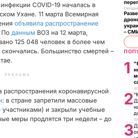
пере
инфекции COVID-19 началась в
Сегодня
Разве
йском Ухане. 11 марта Всемирная
дрон
нения
объявила распространение
укра
– СМ
. По
данным
ВОЗ на 12 марта,
ано 125 048 человек в более чем
к скончались. Большинство смертей –
ПОП
тае.
1
"
н
РЕКЛАМА
м
с
за распространения коронавирусной
2
"
н
: в стране запретили массовые
Д
н
0 участниками) и закрыли учебные
д
ные меры продлятся три недели – до
3
Д
о