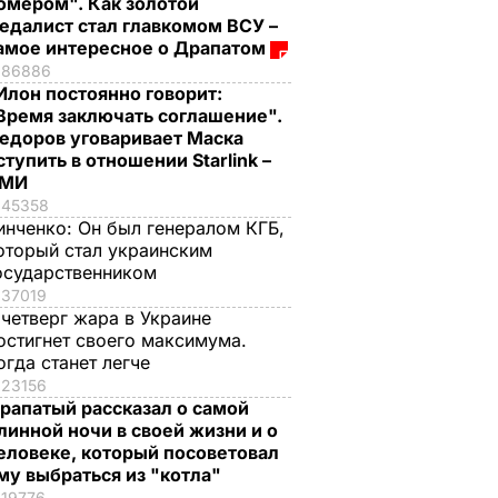
омером". Как золотой
едалист стал главкомом ВСУ –
амое интересное о Драпатом
86886
Илон постоянно говорит:
Время заключать соглашение".
едоров уговаривает Маска
ступить в отношении Starlink –
СМИ
45358
инченко:
Он был генералом КГБ,
оторый стал украинским
осударственником
37019
 четверг жара в Украине
остигнет своего максимума.
огда станет легче
23156
рапатый рассказал о самой
линной ночи в своей жизни и о
еловеке, который посоветовал
му выбраться из "котла"
19776