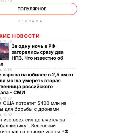
ПОПУЛЯРНОЕ
РЕКЛАМА
ЖИЕ НОВОСТИ
, 11.58
За одну ночь в РФ
загорелись сразу два
НПЗ. Что известно об
ах
, 11.58
 взрыва на юбилее в 2,5 км от
ля могла умереть вторая
твенница российского
рала – СМИ
, 11.23
 США потратит $400 млн на
ры для борьбы с дронами
, 11.02
н изо всех сил цепляется за
баллистику". Зеленский
гировал на ночные удары РФ