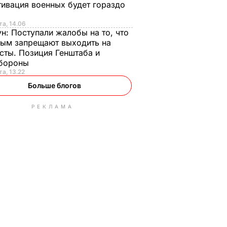
ивация военных будет гораздо
та, 14.06
ун:
Поступали жалобы на то, что
ым запрещают выходить на
сты. Позиция Генштаба и
бороны
та, 13.22
Больше блогов
РЕКЛАМА