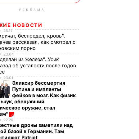
РЕКЛАМА
ЖИЕ НОВОСТИ
, 23.17
кричат, беспредел, кровь".
чев рассказал, как смотрел с
новским порно
, 23.04
 сделан из железа". Усик
азал об усталости после годов
ксе
, 23.01
Эликсир бессмертия
Путина и импланты
фейков в мозг. Как физик
льчук, обещавший
ическое оружие, стал
оем"
, 22.20
вестные дроны заметили над
ой базой в Германии. Там
тируют Patriot