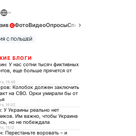
В
зив
Фото
Видео
Опросы
Спецпроекты
Война в Ук
ИЯ С ПОЛЬШЕЙ
ЖИЕ БЛОГИ
рин:
У нас сотни тысяч фиктивных
нтов, еще больше прячется от
та, 19.48
оров:
Колобок должен заключить
акт на СВО. Орки умирали бы от
тья
та, 16.02
н:
У Украины реально нет
иков. Им важно, чтобы Украина
сь, но не побеждала
а, 15.12
н:
Перестаньте воровать – и