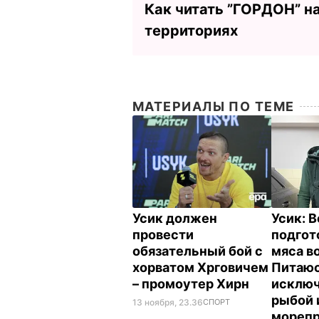
Как читать ”ГОРДОН” н
территориях
МАТЕРИАЛЫ ПО ТЕМЕ
Усик должен
Усик: 
провести
подгот
обязательный бой с
мяса в
хорватом Хрговичем
Питаю
– промоутер Хирн
исклю
рыбой 
13 ноября, 23.36
СПОРТ
мореп