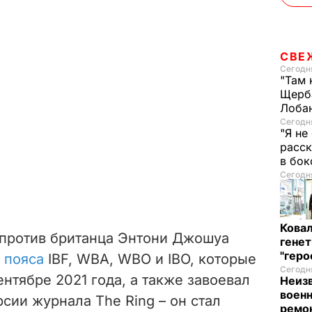
СВЕ
Сегодня
"Там 
Щерба
Лоба
Сегодня
"Я не
расск
в бо
Сегодня
Кова
ю против британца Энтони Джошуа
генет
"гер
 пояса
IBF, WBA, WBO и IBO, которые
Сегодня
ентябре 2021 года, а также завоевал
Неиз
военн
сии журнала The Ring – он стал
ремон