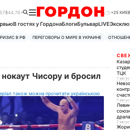
67
$44.76
+25 КИЕ
ервью
В гостях у Гордона
Блоги
Бульвар
LIVE
Эксклю
РИЗИС В РФ
ПЕРЕГОВОРЫ О МИРЕ В УКРАИНЕ
ОТНОШЕН
СВЕ
Каза
студе
ТЦК
 нокаут Чисору и бросил
7 авгус
Невз
контр
еріал також можна прочитати українською
счас
7 авгус
Леви
союзн
драла
7 август
Жори