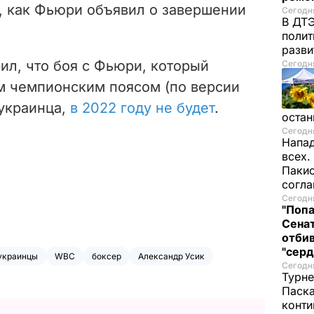
, как Фьюри объявил о завершении
Сегодня
В ДТЭ
полит
разви
рил, что боя с Фьюри, который
Сегодня
м чемпионским поясом (по версии
 украинца,
в 2022 году не будет
.
остан
Сегодня
Напад
всех.
Пакис
согл
Сегодня
"Попа
Сенат
отбив
"серд
украинцы
WBC
боксер
Александр Усик
Сегодня
Турне
Паска
конти