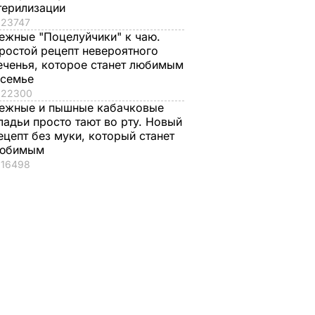
терилизации
ГИ
23747
ежные "Поцелуйчики" к чаю.
ростой рецепт невероятного
еченья, которое станет любимым
 семье
22300
ежные и пышные кабачковые
ладьи просто тают во рту. Новый
ецепт без муки, который станет
юбимым
зывать
Смешайте это с
Три важных шага – 
16498
апатый
мукой – и целая гора
ваш салат из свекл
акую
мягких, словно пух,
будет невероятны
ыбрал
пирожков готова.
7 августа, 17.29
БУЛЬВАР
Самый лучший
рецепт
ЬВАР
7 августа, 18.16
БУЛЬВАР