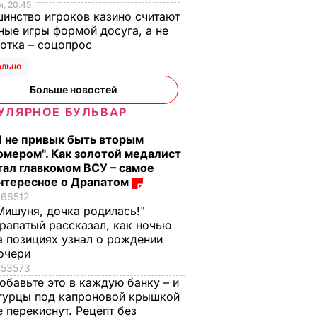
, 20.45
инство игроков казино считают
ные игры формой досуга, а не
отка – соцопрос
ально
Больше новостей
УЛЯРНОЕ БУЛЬВАР
Я не привык быть вторым
омером". Как золотой медалист
тал главкомом ВСУ – самое
нтересное о Драпатом
66512
Мишуня, дочка родилась!"
:
Усика
рапатый рассказал, как ночью
а позициях узнал о рождении
тником
очери
ет для
53573
сика,
обавьте это в каждую банку – и
гурцы под капроновой крышкой
еры.
е перекиснут. Рецепт без
дают