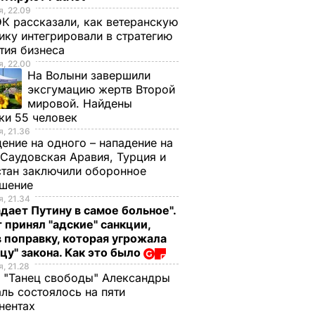
, 22.09
К рассказали, как ветеранскую
ику интегрировали в стратегию
тия бизнеса
, 22.00
На Волыни завершили
эксгумацию жертв Второй
мировой. Найдены
ки 55 человек
, 21.36
ение на одного – нападение на
 Саудовская Аравия, Турция и
тан заключили оборонное
ашение
, 21.34
дает Путину в самое больное".
 принял "адские" санкции,
 поправку, которая угрожала
цу" закона. Как это было
, 21.28
 "Танец свободы" Александры
ль состоялось на пяти
нентах