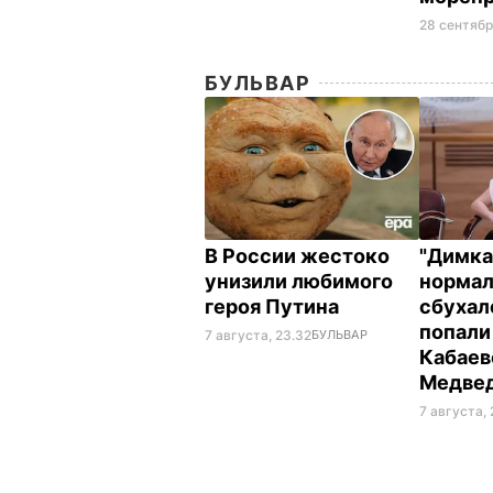
28 сентябр
БУЛЬВАР
В России жестоко
"Димка
унизили любимого
нормал
героя Путина
сбухалс
попали
7 августа, 23.32
БУЛЬВАР
Кабаев
Медве
7 августа,