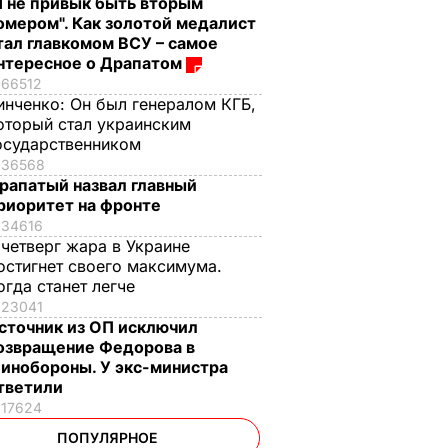
Я не привык быть вторым
омером". Как золотой медалист
тал главкомом ВСУ – самое
нтересное о Драпатом
66512
инченко:
Он был генералом КГБ,
оторый стал украинским
осударственником
36568
рапатый назвал главный
риоритет на фронте
34616
 четверг жара в Украине
остигнет своего максимума.
огда станет легче
23041
сточник из ОП исключил
озвращение Федорова в
инобороны. У экс-министра
тветили
17624
ПОПУЛЯРНОЕ