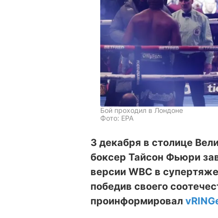
Бой проходил в Лондоне
Фото: ЕРА
3 декабря в столице Вел
боксер Тайсон Фьюри зав
версии WBC в супертяжел
победив своего соотечес
проинформировал
vRING