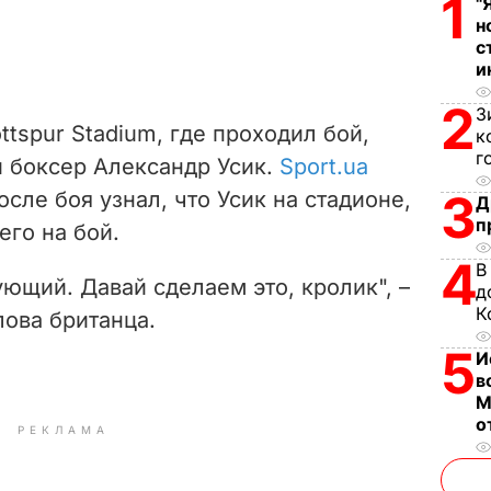
1
"
н
с
и
2
З
ttspur Stadium, где проходил бой,
к
г
й боксер Александр Усик.
Sport.ua
3
сле боя узнал, что Усик на стадионе,
Д
п
его на бой.
4
В
ующий. Давай сделаем это, кролик", –
д
К
лова британца.
5
И
в
М
о
РЕКЛАМА