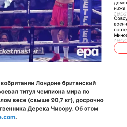
демот
ниже
7 авгус
Совс
военн
проте
Мино
7 авгус
икобритании Лондоне британский
оевал титул чемпиона мира по
ом весе (свыше 90,7 кг), досрочно
твенника Дерека Чисору. Об этом
e.com
.