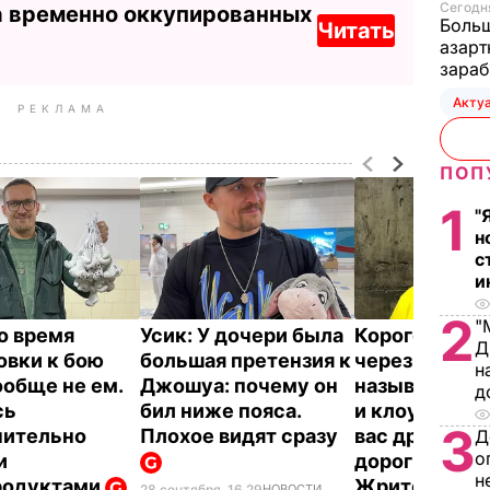
Сегодня
а временно оккупированных
Больш
Читать
азарт
зараб
Акту
РЕКЛАМА
ПОП
1
"
н
с
и
2
"
Во время
Усик: У дочери была
Корогодский
Д
овки к бою
большая претензия к
через один
н
ообще не ем.
Джошуа: почему он
называют ва
д
сь
бил ниже пояса.
и клоуном. Н
3
чительно
Плохое видят сразу
вас другого У
Д
о
и
дорогие хейт
н
родуктами
Жрите, что 
28 сентября, 16.29
НОВОСТИ