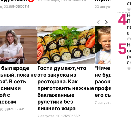
с
23 августа, 13.18
БЛО
я, 23.55
НОВОСТИ
4
Н
П
п
в
5
Н
о
р
л
 был вроде
Гости думают, что
"Ничего навя
ьный, пока не
это закуска из
не буду". Др
я". В сеть
ресторана. Как
рассказал, к
 снимки
приготовить нежные
профессию в
ой с
баклажанные
его сын
девым
рулетики без
7 августа, 19.44
БУЛ
лишнего жира
 20.39
БУЛЬВАР
7 августа, 20.17
БУЛЬВАР