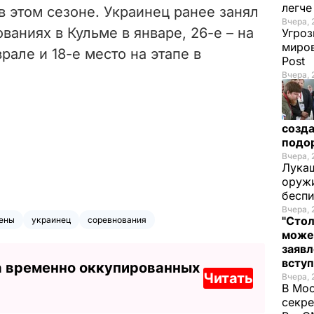
легч
в этом сезоне. Украинец ранее занял
Вчера, 
ваниях в Кульме в январе, 26-е – на
Угроз
миров
рале и 18-е место на этапе в
Post
Вчера, 
созда
подо
Вчера, 
Лукаш
оружи
бесп
Вчера, 
"Стол
ены
украинец
соревнования
може
заявл
всту
а временно оккупированных
Читать
Вчера, 
В Мос
секре