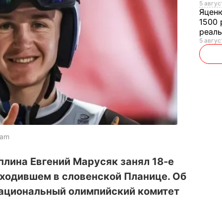
5 авгус
Яцен
1500 
реал
5 авгус
ram
плина Евгений Марусяк занял 18-е
оходившем в словенской Планице. Об
Национальный олимпийский комитет