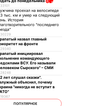
одать до понедельника
33101
ужчина проехал на велосипеде
,3 тыс. км и умер на следующий
ень. История
лаготворительного "последнего
аезда"
30229
рапатый назвал главный
риоритет на фронте
29340
рапатый инициировал
вольнение командующего
едсилами ВСУ. Его называли
человеком Сырского" – СМИ
28248
12 лет слушал сказки".
алужный объяснил, почему
краина "никогда не вступит в
АТО"
19367
ПОПУЛЯРНОЕ