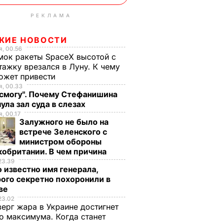
РЕКЛАМА
ЖИЕ НОВОСТИ
, 00.56
ок ракеты SpaceX высотой с
тажку врезался в Луну. К чему
ожет привести
, 00.33
 смогу". Почему Стефанишина
ула зал суда в слезах
, 00.17
Залужного не было на
встрече Зеленского с
министром обороны
обритании. В чем причина
23.39
 известно имя генерала,
ого секретно похоронили в
ве
23.02
верг жара в Украине достигнет
о максимума. Когда станет