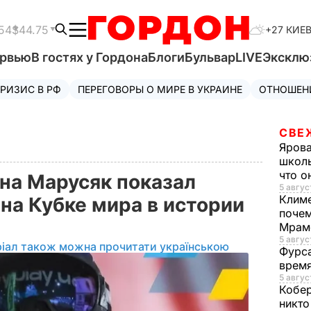
54
$44.75
+27 КИЕ
ервью
В гостях у Гордона
Блоги
Бульвар
LIVE
Эксклю
РИЗИС В РФ
ПЕРЕГОВОРЫ О МИРЕ В УКРАИНЕ
ОТНОШЕН
СВЕ
Яров
школь
что о
на Марусяк показал
5 авгус
Клим
на Кубке мира в истории
почем
Мрам
5 август
ріал також можна прочитати українською
Фурс
время
5 авгус
Кобе
никто