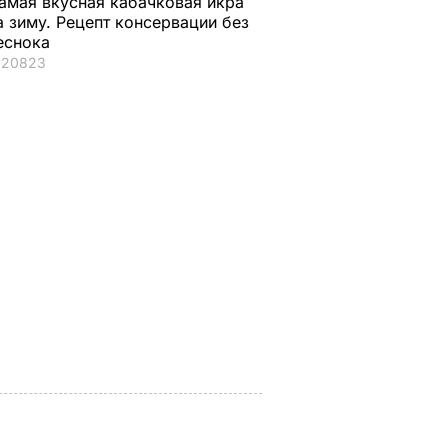
амая вкусная кабачковая икра
а зиму. Рецепт консервации без
еснока
20823
ая соль
Мария Бурмака: Нам
Нежные
ции,
говорят, что будет
бельгийские вафли
– и
тяжелая зима, и я не
из кисломолочного
нках не
знаю, что делать,
сыра – идеальны д
потому что мне
чаепития. Рецепт с
некуда ехать
точными
ЬВАР
пропорциями
5 августа, 17.46
БУЛЬВАР
5 августа, 16.49
БУЛЬВАР