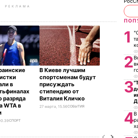
РосСМ
РЕКЛАМА
ПОП
1
"
т
к
2
В
в
раинские
В Киеве лучшим
г
истки
спортсменам будут
3
"
али в
присуждать
д
тьфиналах
стипендию от
и
о разряда
Виталия Кличко
Д
а WTA в
27 марта, 15.56
СОБЫТИЯ
4
и
В
р
00.39
СПОРТ
х