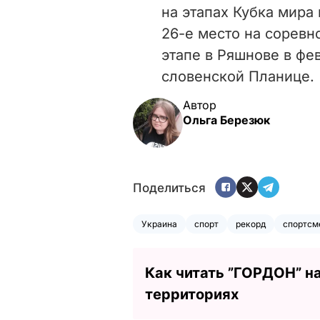
на этапах Кубка мира 
26-е место на соревно
этапе в Ряшнове в фев
словенской Планице.
Автор
Ольга Березюк
Поделиться
Украина
спорт
рекорд
спортсм
Как читать ”ГОРДОН” н
территориях