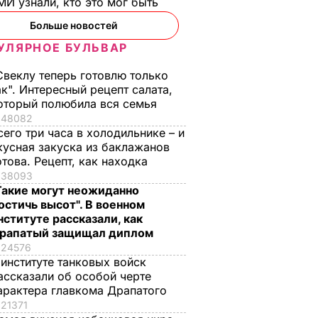
И узнали, кто это мог быть
Больше новостей
УЛЯРНОЕ БУЛЬВАР
Свеклу теперь готовлю только
ак". Интересный рецепт салата,
оторый полюбила вся семья
48082
сего три часа в холодильнике – и
кусная закуска из баклажанов
отова. Рецепт, как находка
38093
Такие могут неожиданно
остичь высот". В военном
нституте рассказали, как
рапатый защищал диплом
24576
 институте танковых войск
ассказали об особой черте
арактера главкома Драпатого
21371