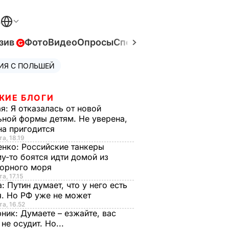
В
зив
Фото
Видео
Опросы
Спецпроекты
Война в Ук
ИЯ С ПОЛЬШЕЙ
ЖИЕ БЛОГИ
ая:
Я отказалась от новой
ной формы детям. Не уверена,
на пригодится
та, 18.19
енко:
Российские танкеры
у-то боятся идти домой из
орного моря
а, 17.15
а:
Путин думает, что у него есть
. Но РФ уже не может
та, 16.52
рник:
Думаете – езжайте, вас
 не осудит. Но...