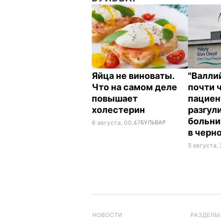
Яйца не виноваты.
"Валли
Что на самом деле
почти 
повышает
пациен
холестерин
разгул
больни
6 августа, 00.47
БУЛЬВАР
в черн
5 августа, 
НОВОСТИ
РАЗДЕЛЫ