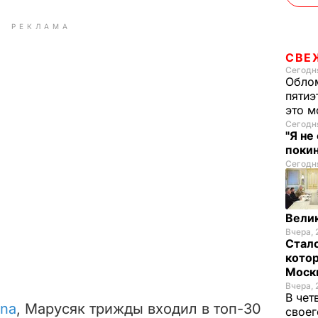
РЕКЛАМА
СВЕ
Сегодня
Облом
пятиэ
это м
Сегодня
"Я не
покин
Сегодня
Велик
Вчера, 
Стало
котор
Моск
Вчера, 
В чет
ena
, Марусяк трижды входил в топ-30
своег