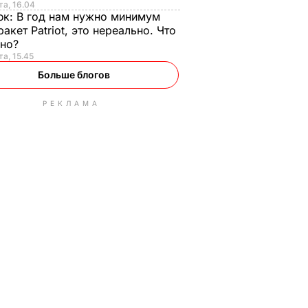
та, 16.04
юк:
В год нам нужно минимум
ракет Patriot, это нереально. Что
ьно?
та, 15.45
Больше блогов
РЕКЛАМА