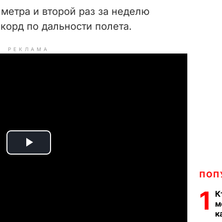
 метра и второй раз за неделю
корд по дальности полета.
РЕКЛАМА
P
l
ПОП
1
К
a
м
к
y