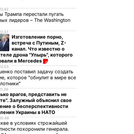
е
22.42
ы Трампа перестали пугать
ых лидеров – The Washington
22.37
Изготовление порно,
встреча с Путиным, Z-
канал. Что известно о
теле дрона "Упырь", которого
рвали в Mercedes
22.03
енко поставил задачу создать
е, которое "обнулит в мире все
илотники"
21.39
ько врагов, представить не
те". Залужный объяснил свое
ение о бесперспективности
пления Украины в НАТО
20.48
кве в условиях строжайшей
тности похоронили генерала.