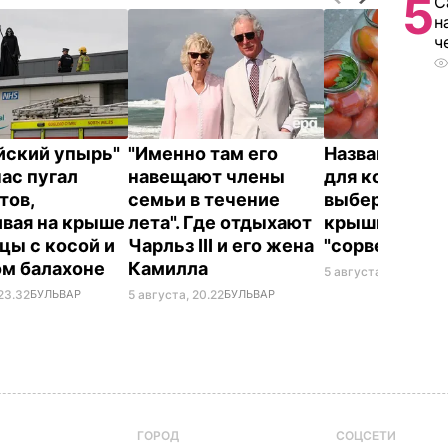
5
С
н
ч
йский упырь"
"Именно там его
Названа лучш
час пугал
навещают члены
для консерва
тов,
семьи в течение
выберите ее 
ивая на крыше
лета". Где отдыхают
крышки на ба
цы с косой и
Чарльз III и его жена
"сорвет"
ом балахоне
Камилла
5 августа, 19.34
БУЛ
23.32
БУЛЬВАР
5 августа, 20.22
БУЛЬВАР
ГОРОД
СОЦСЕТИ