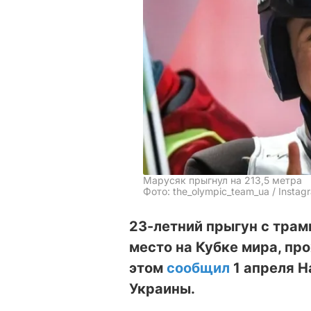
Марусяк прыгнул на 213,5 метра
Фото: the_olympic_team_ua / Instag
23-летний прыгун с трам
место на Кубке мира, пр
этом
сообщил
1 апреля 
Украины.