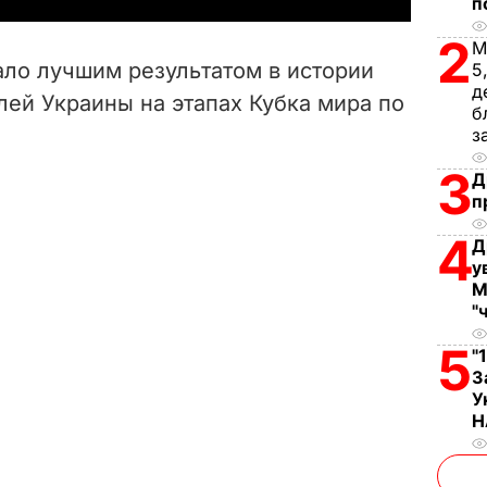
п
V
2
М
ало лучшим результатом в истории
5
i
д
лей Украины на этапах Кубка мира по
б
з
d
3
Д
e
п
o
4
Д
у
М
"
5
"
З
У
Н