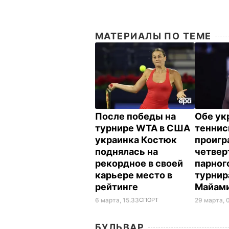
МАТЕРИАЛЫ ПО ТЕМЕ
После победы на
Обе ук
турнире WTA в США
теннис
украинка Костюк
проигр
поднялась на
четвер
рекордное в своей
парног
карьере место в
турнир
рейтинге
Майам
6 марта, 15.33
СПОРТ
29 марта, 
БУЛЬВАР