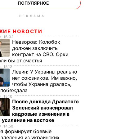
ПОПУЛЯРНОЕ
РЕКЛАМА
ЖИЕ НОВОСТИ
, 16.02
Невзоров:
Колобок
должен заключить
контракт на СВО. Орки
ли бы от счастья
, 15.12
Левин:
У Украины реально
нет союзников. Им важно,
чтобы Украина дралась,
е побеждала
, 15.10
После доклада Драпатого
Зеленский анонсировал
кадровые изменения в
 усиление на востоке
, 14.50
ия формирует боевые
зделения из украинских