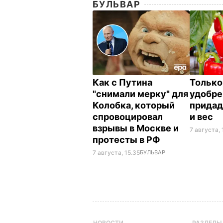
БУЛЬВАР
Как с Путина
Только
"снимали мерку" для
удобре
Колобка, который
придад
спровоцировал
и вес
взрывы в Москве и
7 августа, 
протесты в РФ
7 августа, 15.35
БУЛЬВАР
НОВОСТИ
РАЗДЕЛЫ