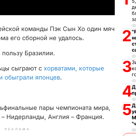
5
y
д
б
з
V
рейской команды Пэк Сын Хо один мяч
2
"
i
ома его сборной не удалось.
н
с
d
с
в пользу Бразилии.
3
e
З
ьцы сыграют с
хорватами, которые
к
г
o
ти обыграли японцев
.
4
Д
п
5
Д
тьфинальные пары чемпионата мира,
у
 – Нидерланды, Англия – Франция.
М
"
РЕКЛАМА