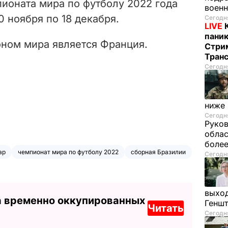
ионата мира по футболу 2022 года
воен
0 ноября по 18 декабря.
Сегодня
LIVE
паник
ом мира является Франция.
Стрим
Тран
Сегодня
ниже
Сегодня
Руков
облас
более
ар
чемпионат мира по футболу 2022
сборная Бразилии
Сегодня
выход
а временно оккупированных
Генш
Читать
Сегодня