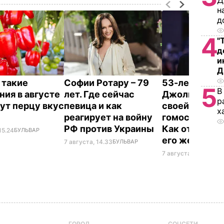
Д
н
д
4
"
д
и
Д
 такие
Софии Ротару – 79
53-летний бр
5
В
ния в августе
лет. Где сейчас
Джоли заявил
р
ут перцу вкус
певица и как
своей
х
реагирует на войну
гомосексуал
РФ против Украины
Как отреагир
15.24
БУЛЬВАР
его жена
7 августа, 14.33
БУЛЬВАР
7 августа, 14.28
БУЛ
ГОРОД
СОЦСЕТИ