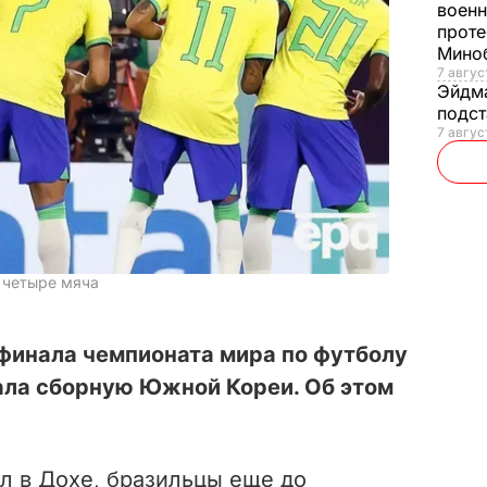
военн
проте
Мино
7 авгус
Эйдм
подст
7 авгус
 четыре мяча
8 финала чемпионата мира по футболу
ала сборную Южной Кореи. Об этом
л в Дохе, бразильцы еще до