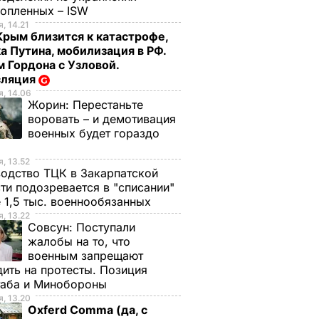
нопленных – ISW
, 14.21
Крым близится к катастрофе,
а Путина, мобилизация в РФ.
 Гордона с Узловой.
сляция
, 14.06
Жорин:
Перестаньте
воровать – и демотивация
военных будет гораздо
, 13.52
одство ТЦК в Закарпатской
ти подозревается в "списании"
 1,5 тыс. военнообязанных
, 13.22
Совсун:
Поступали
жалобы на то, что
военным запрещают
ить на протесты. Позиция
таба и Минобороны
, 13.20
Oxferd Comma (да, с