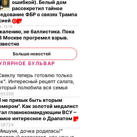
ошибкой). Белый дом
рассекретил тайное
едование ФБР о связях Трампа
ссией
, 13.19
жалению, не баллистика. Пока
 В Москве прогремел взрыв.
известно
Больше новостей
УЛЯРНОЕ БУЛЬВАР
ь все
Свеклу теперь готовлю только
лей-офф
ак". Интересный рецепт салата,
ира по
оторый полюбила вся семья
65388
Я не привык быть вторым
стали
омером". Как золотой медалист
тал главнокомандующим ВСУ –
амое интересное о Драпатом
РТ
38724
Мишуня, дочка родилась!"