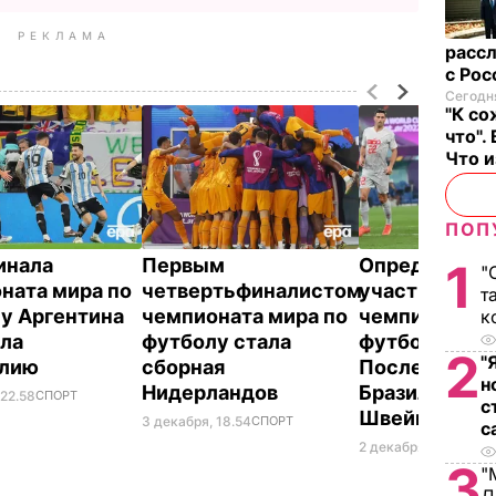
РЕКЛАМА
рассл
с Ро
Сегодня
"К со
что".
Что 
ПОП
финала
Первым
Определилис
1
"
ната мира по
четвертьфиналистом
участники п
т
у Аргентина
чемпионата мира по
чемпионата м
к
ла
футболу стала
футболу.
2
"
алию
сборная
Последними 
н
Нидерландов
Бразилия и
 22.58
СПОРТ
с
Швейцария
3 декабря, 18.54
СПОРТ
с
2 декабря, 23.11
СПО
3
"