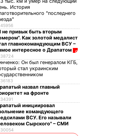
,3 тыс. км и умер на следующий
ень. История
лаготворительного "последнего
аезда"
45956
Я не привык быть вторым
омером". Как золотой медалист
тал главнокомандующим ВСУ –
амое интересное о Драпатом
38724
инченко:
Он был генералом КГБ,
оторый стал украинским
осударственником
36183
рапатый назвал главный
риоритет на фронте
34391
рапатый инициировал
вольнение командующего
едсилами ВСУ. Его называли
человеком Сырского" – СМИ
30054