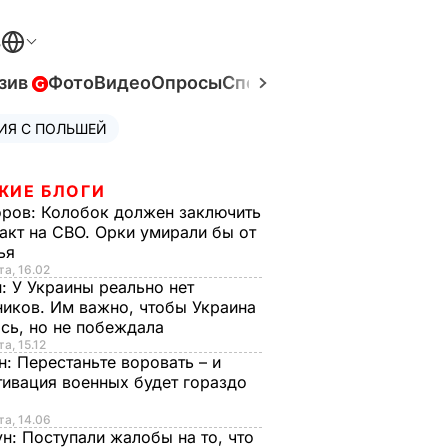
В
зив
Фото
Видео
Опросы
Спецпроекты
Война в Ук
ИЯ С ПОЛЬШЕЙ
ЖИЕ БЛОГИ
оров:
Колобок должен заключить
акт на СВО. Орки умирали бы от
тья
та, 16.02
н:
У Украины реально нет
иков. Им важно, чтобы Украина
сь, но не побеждала
а, 15.12
н:
Перестаньте воровать – и
ивация военных будет гораздо
та, 14.06
ун:
Поступали жалобы на то, что