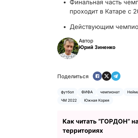
Финальная часть чемп
проходит в Катаре с 2
Действующим чемпион
Автор
Юрий Зиненко
Поделиться
футбол
ФИФА
чемпионат
Нейм
ЧМ 2022
Южная Корея
Как читать ”ГОРДОН” н
территориях