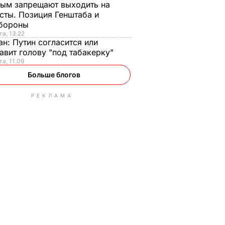
ым запрещают выходить на
сты. Позиция Генштаба и
бороны
та, 13.22
ан:
Путин согласится или
авит голову "под табакерку"
та, 11.09
Больше блогов
РЕКЛАМА