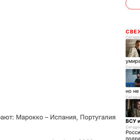
СВЕ
Сегодня
умира
Сегодня
но н
Сегодня
рают: Марокко – Испания, Португалия
ВСУ и
Сегодня
Росс
подра