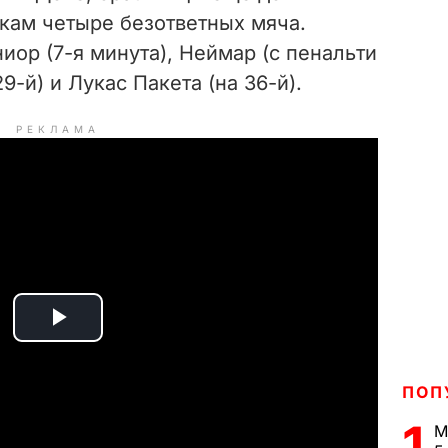
кам четыре безответных мяча.
ор (7-я минута), Неймар (с пенальти
9-й) и Лукас Пакета (на 36-й).
РЕКЛАМА
P
l
ПОП
a
1
М