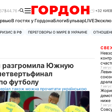
67
$44.76
+32 КИЕ
ервью
В гостях у Гордона
Блоги
Бульвар
LIVE
Эксклю
РИЗИС В РФ
ПЕРЕГОВОРЫ О МИРЕ В УКРАИНЕ
ОТНОШЕН
СВЕ
Невз
контр
счас
и разгромила Южную
7 авгус
Леви
четвертьфинал
союзн
по футболу
драла
7 август
еріал також можна прочитати українською
Жори
демот
ниже
7 авгус
Совс