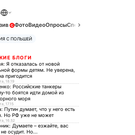
В
зив
Фото
Видео
Опросы
Спецпроекты
Война в Ук
ИЯ С ПОЛЬШЕЙ
ЖИЕ БЛОГИ
ая:
Я отказалась от новой
ной формы детям. Не уверена,
на пригодится
та, 18.19
енко:
Российские танкеры
у-то боятся идти домой из
орного моря
а, 17.15
а:
Путин думает, что у него есть
. Но РФ уже не может
та, 16.52
рник:
Думаете – езжайте, вас
 не осудит. Но...