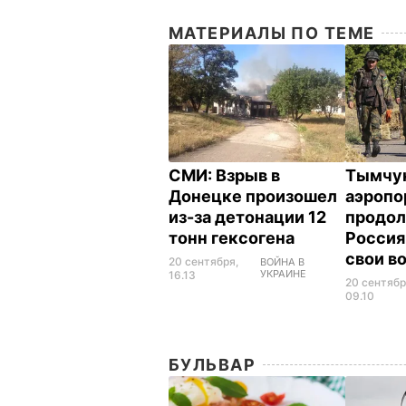
МАТЕРИАЛЫ ПО ТЕМЕ
СМИ: Взрыв в
Тымчук
Донецке произошел
аэропо
из-за детонации 12
продол
тонн гексогена
Россия
свои в
20 сентября,
ВОЙНА В
УКРАИНЕ
16.13
20 сентябр
09.10
БУЛЬВАР