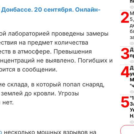
V
п
 Донбассе. 20 сентября. Онлайн-
2
М
i
5
д
d
б
ой лабораторией проведены замеры
з
e
ествия на предмет количества
3
Д
ств в атмосфере. Превышения
o
п
нцентраций не выявлено. Погибших и
4
Д
орится в сообщении.
у
М
ие склада, в который попал снаряд,
"
 землей до кровли. Угрозы
5
"
 нет.
З
У
Н
о
несколько мощных взрывов на