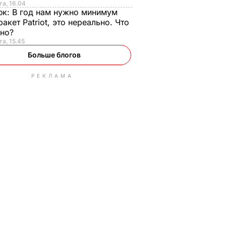
та, 16.04
юк:
В год нам нужно минимум
ракет Patriot, это нереально. Что
ьно?
та, 15.45
Больше блогов
РЕКЛАМА