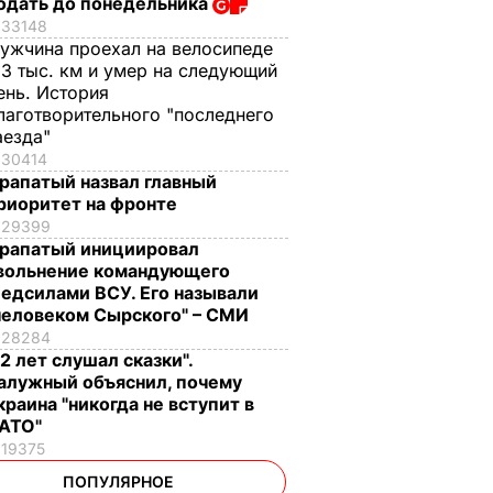
одать до понедельника
33148
ужчина проехал на велосипеде
,3 тыс. км и умер на следующий
ень. История
лаготворительного "последнего
аезда"
30414
рапатый назвал главный
риоритет на фронте
29399
рапатый инициировал
вольнение командующего
едсилами ВСУ. Его называли
человеком Сырского" – СМИ
28284
12 лет слушал сказки".
алужный объяснил, почему
краина "никогда не вступит в
АТО"
19375
ПОПУЛЯРНОЕ