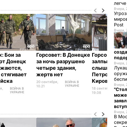
легч
Вчера, 
Угроз
миров
Post
Вчера, 
созда
: Бои за
Горсовет: В Донецке
Горсовет: В 
подо
рт Донецк
за ночь разрушено
залпы и взры
Вчера, 
жаются,
четыре здания,
слышны в
Лукаш
оружи
 стягивает
жертв нет
Петровском 
бесп
ойска
Кировском р
20 сентября,
ВОЙНА В
Вчера, 
УКРАИНЕ
10.21
я,
18 сентября,
ВОЙНА В
ВОЙ
"Стол
УКРАИНЕ
УКР
19.08
може
заявл
всту
Вчера, 
В Мос
секре