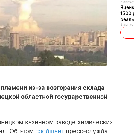
5 авгус
Яцен
1500 
реал
5 авгус
пламени из-за возгорания склада
онецкой областной государственной
Донецком казенном заводе химических
ал. Об этом
сообщает
пресс-служба