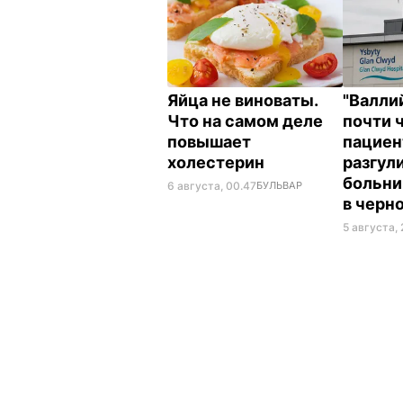
Яйца не виноваты.
"Валли
Что на самом деле
почти 
повышает
пациен
холестерин
разгул
больни
6 августа, 00.47
БУЛЬВАР
в черн
5 августа, 