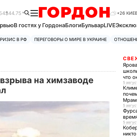
54
$44.75
+26 КИЕ
ервью
В гостях у Гордона
Блоги
Бульвар
LIVE
Эксклю
РИЗИС В РФ
ПЕРЕГОВОРЫ О МИРЕ В УКРАИНЕ
ОТНОШЕН
СВЕ
Яров
школь
что о
 взрыва на химзаводе
5 авгус
Клим
ал
почем
Мрам
5 август
Фурс
время
5 авгус
Кобе
никто