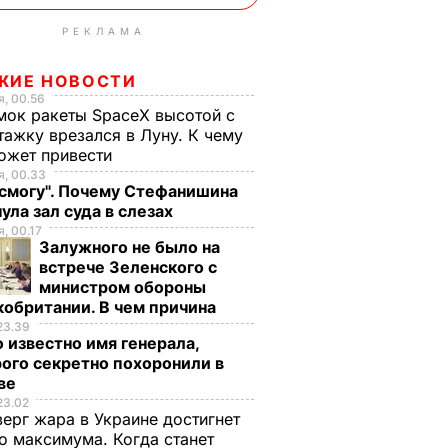
РЕКЛАМА
ЖИЕ НОВОСТИ
, 00.56
ок ракеты SpaceX высотой с
тажку врезался в Луну. К чему
ожет привести
, 00.33
 смогу". Почему Стефанишина
ула зал суда в слезах
, 00.17
Залужного не было на
встрече Зеленского с
министром обороны
обритании. В чем причина
23.39
 известно имя генерала,
ого секретно похоронили в
ве
23.02
верг жара в Украине достигнет
о максимума. Когда станет