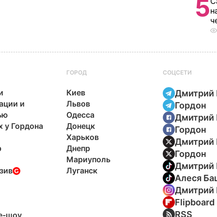
5
С
н
ч
ГОРОД
СОЦСЕТИ
и
Киев
Дмитрий 
ации и
Львов
Гордон
ью
Одесса
Дмитрий 
х у Гордона
Донецк
Гордон
Харьков
Дмитрий 
р
Днепр
Гордон
Мариуполь
Дмитрий 
зив
Луганск
Алеся Ба
Дмитрий 
Flipboard
ы
RSS
e-шоу