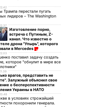
е
22.42
ы Трампа перестали пугать
ых лидеров – The Washington
22.37
Изготовление порно,
встреча с Путиным, Z-
канал. Что известно о
теле дрона "Упырь", которого
Донецке
Активист Доник: Под
В результате
рвали в Mercedes
вы
Донецком накрыли
обстрела над
22.03
склад с
Донецком
енко поставил задачу создать
е, которое "обнулит в мире все
и
боеприпасами
поднимается
илотники"
айонах
террористов
огромный столб
21.39
дыма. Видео
20 сентября,
НА В
ВОЙНА В
ько врагов, представить не
АИНЕ
УКРАИНЕ
16.32
те". Залужный объяснил свое
20 сентября,
ВОЙНА В
УКРАИНЕ
11.29
ение о бесперспективности
пления Украины в НАТО
20.48
кве в условиях строжайшей
тности похоронили генерала.