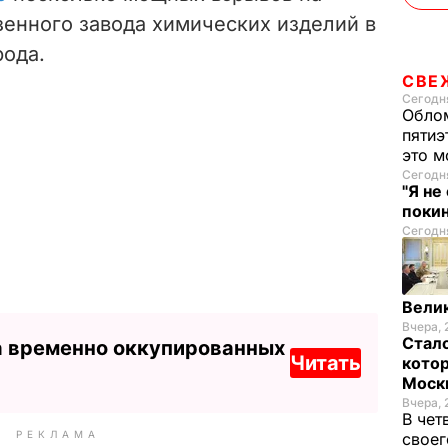
зенного завода химических изделий в
ода.
СВЕ
Сегодня
Облом
пятиэ
это м
Сегодня
"Я не
покин
Сегодня
Велик
Вчера, 
Стало
а временно оккупированных
Читать
котор
Моск
Вчера, 
В чет
РЕКЛАМА
своег