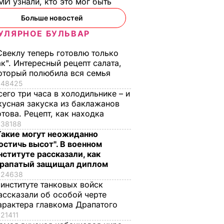
И узнали, кто это мог быть
Больше новостей
УЛЯРНОЕ БУЛЬВАР
Свеклу теперь готовлю только
ая соль
Мария Бурмака: Нам
Нежные
ак". Интересный рецепт салата,
ции,
говорят, что будет
бельгийские вафли
оторый полюбила вся семья
– и
тяжелая зима, и я не
из кисломолочного
48425
нках не
знаю, что делать,
сыра – идеальны д
сего три часа в холодильнике – и
потому что мне
чаепития. Рецепт с
кусная закуска из баклажанов
некуда ехать
точными
отова. Рецепт, как находка
ЬВАР
пропорциями
38188
5 августа, 17.46
БУЛЬВАР
Такие могут неожиданно
5 августа, 16.49
БУЛЬВАР
остичь высот". В военном
нституте рассказали, как
рапатый защищал диплом
24638
 институте танковых войск
ассказали об особой черте
арактера главкома Драпатого
21411