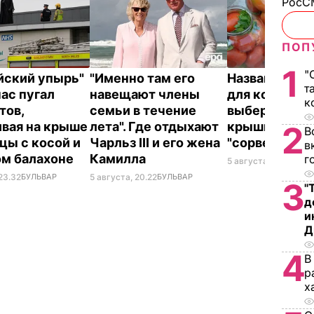
РосСМ
ПОП
1
"
йский упырь"
"Именно там его
Названа лучш
т
час пугал
навещают члены
для консерва
к
тов,
семьи в течение
выберите ее 
ивая на крыше
лета". Где отдыхают
крышки на ба
2
В
цы с косой и
Чарльз III и его жена
"сорвет"
в
ом балахоне
Камилла
г
5 августа, 19.34
БУЛ
23.32
БУЛЬВАР
5 августа, 20.22
БУЛЬВАР
3
"
д
и
Д
4
В
р
х