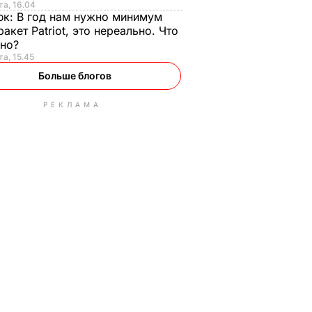
та, 16.04
юк:
В год нам нужно минимум
ракет Patriot, это нереально. Что
ьно?
та, 15.45
Больше блогов
РЕКЛАМА