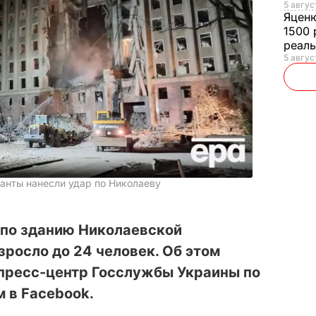
5 авгус
Яцен
1500 
реал
5 авгус
анты нанесли удар по Николаеву
 по зданию Николаевской
росло до 24 человек. Об этом
пресс-центр Госслужбы Украины по
 в Facebook.