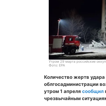
Утром 29 марта российские оккуп
Фото: EPA
Количество жертв удара
облгосадминистрации воз
утром 1 апреля
сообщил
чрезвычайным ситуациям