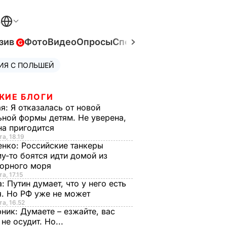
В
зив
Фото
Видео
Опросы
Спецпроекты
Война в Ук
ИЯ С ПОЛЬШЕЙ
ЖИЕ БЛОГИ
ая:
Я отказалась от новой
ной формы детям. Не уверена,
на пригодится
та, 18.19
енко:
Российские танкеры
у-то боятся идти домой из
орного моря
а, 17.15
а:
Путин думает, что у него есть
. Но РФ уже не может
та, 16.52
рник:
Думаете – езжайте, вас
 не осудит. Но...