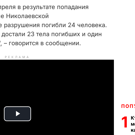
апреля в результате попадания
ие Николаевской
е разрушения погибли 24 человека.
 достали 23 тела погибших и один
, – говорится в сообщении.
РЕКЛАМА
ПОП
1
К
P
м
к
l