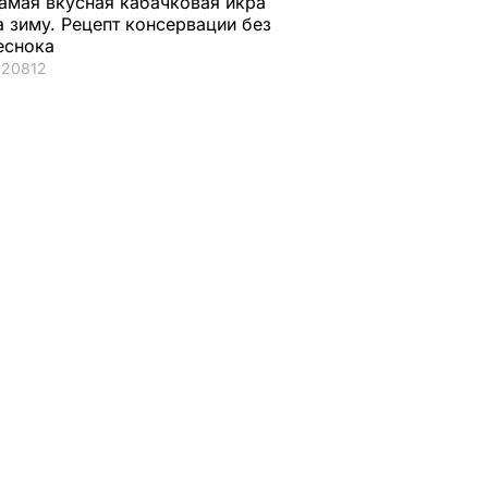
амая вкусная кабачковая икра
а зиму. Рецепт консервации без
еснока
20812
ая соль
Мария Бурмака: Нам
Нежные
ции,
говорят, что будет
бельгийские вафли
– и
тяжелая зима, и я не
из кисломолочного
нках не
знаю, что делать,
сыра – идеальны д
потому что мне
чаепития. Рецепт с
некуда ехать
точными
ЬВАР