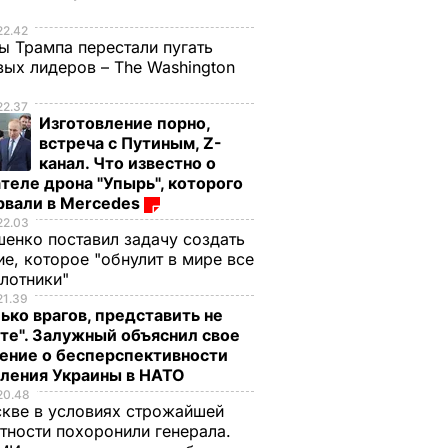
е
22.42
ы Трампа перестали пугать
ых лидеров – The Washington
22.37
Изготовление порно,
встреча с Путиным, Z-
канал. Что известно о
теле дрона "Упырь", которого
рвали в Mercedes
22.03
енко поставил задачу создать
е, которое "обнулит в мире все
илотники"
21.39
ько врагов, представить не
те". Залужный объяснил свое
ение о бесперспективности
пления Украины в НАТО
20.48
кве в условиях строжайшей
тности похоронили генерала.