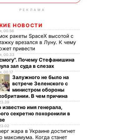
РЕКЛАМА
ЖИЕ НОВОСТИ
, 00.56
ок ракеты SpaceX высотой с
тажку врезался в Луну. К чему
ожет привести
, 00.33
 смогу". Почему Стефанишина
ула зал суда в слезах
, 00.17
Залужного не было на
встрече Зеленского с
министром обороны
обритании. В чем причина
23.39
 известно имя генерала,
ого секретно похоронили в
ве
23.02
верг жара в Украине достигнет
о максимума. Когда станет