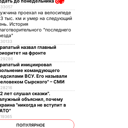
одать до понедельника
33057
ужчина проехал на велосипеде
,3 тыс. км и умер на следующий
ень. История
лаготворительного "последнего
аезда"
30133
рапатый назвал главный
риоритет на фронте
29286
рапатый инициировал
вольнение командующего
едсилами ВСУ. Его называли
человеком Сырского" – СМИ
28216
12 лет слушал сказки".
алужный объяснил, почему
краина "никогда не вступит в
АТО"
19365
ПОПУЛЯРНОЕ