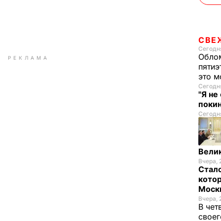
СВЕ
Сегодня
Облом
РЕКЛАМА
пятиэ
это м
Сегодня
"Я не
покин
Сегодня
Велик
Вчера, 
Стало
котор
Моск
Вчера, 
В чет
своег