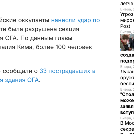
легч
Вчера, 
Угроз
ийские оккупанты
нанесли удар по
миров
Post
тате была разрушена секция
Вчера, 
я ОГА. По данным главы
талия
Кима, более 100 человек
созда
подо
Вчера, 
С сообщали о
33 пострадавших в
Лукаш
оружи
я здания ОГА
.
бесп
Вчера, 
"Стол
може
заявл
всту
Вчера, 
В Мос
секре