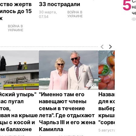
5
С
ство жертв
33 пострадали
н
илось до 15
30 марта,
ч
ВОЙНА В
УКРАИНЕ
07.54
ек
ВОЙНА В
УКРАИНЕ
йский упырь"
"Именно там его
Названа лучш
час пугал
навещают члены
для консерва
тов,
семьи в течение
выберите ее 
ивая на крыше
лета". Где отдыхают
крышки на ба
цы с косой и
Чарльз III и его жена
"сорвет"
ом балахоне
Камилла
5 августа, 19.34
БУЛ