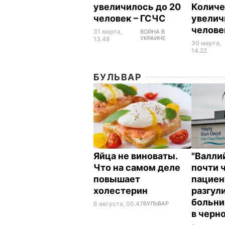
увеличилось до 20
Количе
человек – ГСЧС
увелич
челов
31 марта,
ВОЙНА В
УКРАИНЕ
13.48
30 марта,
14.22
БУЛЬВАР
Яйца не виноваты.
"Валли
Что на самом деле
почти 
повышает
пациен
холестерин
разгул
больни
6 августа, 00.47
БУЛЬВАР
в черн