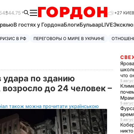
54
$44.75
+27 КИЕ
ервью
В гостях у Гордона
Блоги
Бульвар
LIVE
Эксклю
РИЗИС В РФ
ПЕРЕГОВОРЫ О МИРЕ В УКРАИНЕ
ОТНОШЕН
СВЕ
Яров
школь
что о
 удара по зданию
5 авгус
Клим
 возросло до 24 человек –
почем
Мрам
5 август
ріал також можна прочитати українською
Фурс
время
5 авгус
Кобе
никто