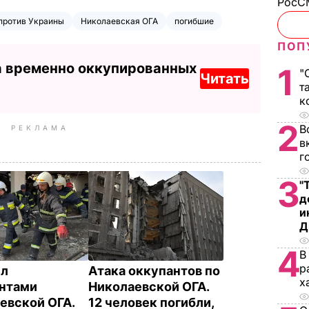
РосСМ
против Украины
Николаевская ОГА
погибшие
ПОП
а временно оккупированных
1
"
Читать
т
к
2
В
РЕКЛАМА
в
г
3
"
д
и
Д
4
В
р
ел
Атака оккупантов по
х
нтами
Николаевской ОГА.
евской ОГА.
12 человек погибли,