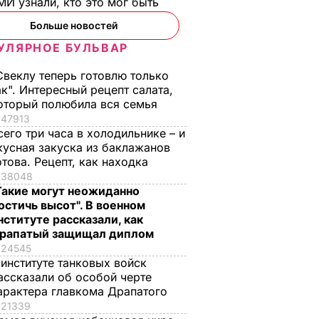
И узнали, кто это мог быть
Больше новостей
УЛЯРНОЕ БУЛЬВАР
Свеклу теперь готовлю только
ак". Интересный рецепт салата,
оторый полюбила вся семья
47913
сего три часа в холодильнике – и
кусная закуска из баклажанов
отова. Рецепт, как находка
38048
Такие могут неожиданно
остичь высот". В военном
нституте рассказали, как
рапатый защищал диплом
24545
 институте танковых войск
ассказали об особой черте
арактера главкома Драпатого
21339