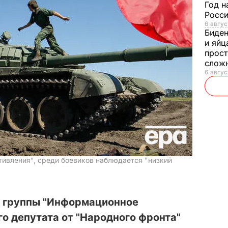
Год н
Росси
6 авгус
Биде
и яйц
прост
слож
6 авгус
ивления", среди боевиков наблюдается "низкий
 группы "Информационное
го депутата от "Народного фронта"