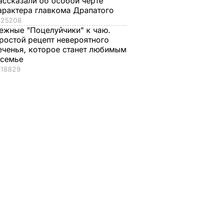
ассказали об особой черте
арактера главкома Драпатого
25208
ежные "Поцелуйчики" к чаю.
ростой рецепт невероятного
еченья, которое станет любимым
 семье
18829
енко:
Боевики "ЛНР"
Командиры
т на
инициируют
боевиков на
на
уголовное
Донбассе
ММ ОБСЕ
преследование
заставляют
ать 24
своего
подчиненных
 семь
представителя на
круглосуточно
лю
переговорах в
оборудовать окопы
Минске Дейнего –
разведка
В УКРАИНЕ
Тымчук
27 мая, 15.16
ВОЙНА В УКРАИНЕ
29 мая, 10.28
ВОЙНА В УКРАИНЕ