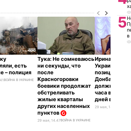
р
х
5
Н
П
п
в
ку
Тука: Не сомневаюсь
Ирина Геращ
ляли, есть
ни секунды, что
Украина стои
е – полиция
после
позиции, что 
Красногоровки
Донбассе С
.41
ВОЙНА В УКРАИНЕ
боевики продолжат
должна работ
обстреливать
часа в сутки,
жилые кварталы
дней в неде
других населенных
29 мая, 14.40
ВОЙНА 
пунктов
29 мая, 14.47
ВОЙНА В УКРАИНЕ