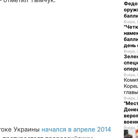
Федо
оруж
балл
Вчера, 
"Четк
намек
балли
день 
Вчера, 
Зеле
спец
опера
Вчера, 
Комит
Корец
глав
Вчера, 
"Мест
Донец
вероя
воен
Вчера, 
токе Украины
начался в апреле 2014