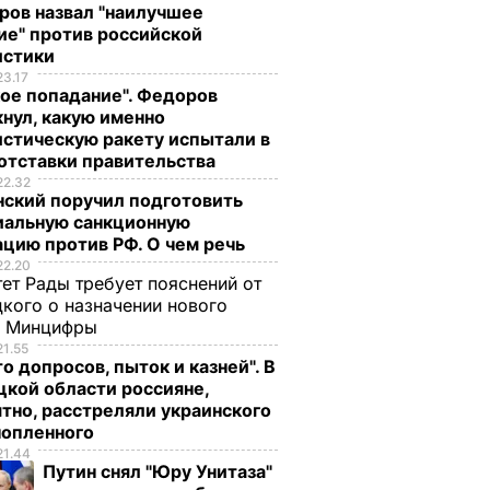
ров назвал "наилучшее
ие" против российской
истики
23.17
ое попадание". Федоров
нул, какую именно
стическую ракету испытали в
отставки правительства
22.32
нский поручил подготовить
иальную санкционную
цию против РФ. О чем речь
22.20
ет Рады требует пояснений от
кого о назначении нового
ы Минцифры
21.55
о допросов, пыток и казней". В
кой области россияне,
тно, расстреляли украинского
нопленного
21.44
Путин снял "Юру Унитаза"