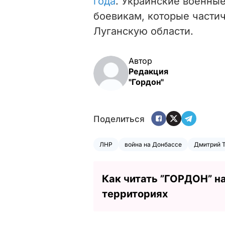
года
. Украинские военны
боевикам, которые части
Луганскую области.
Автор
Редакция
"Гордон"
Поделиться
ЛНР
война на Донбассе
Дмитрий 
Как читать ”ГОРДОН” н
территориях