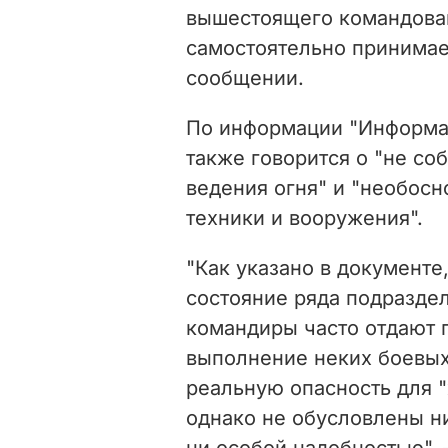
вышестоящего командован
самостоятельно принимае
сообщении.
По информации "Информац
также говорится о "не с
ведения огня" и "необос
техники и вооружения".
"Как указано в документ
состояние ряда подраздел
командиры часто отдают п
выполнение неких боевых
реальную опасность для "
однако не обусловлены ни
ни особой надобностью", 