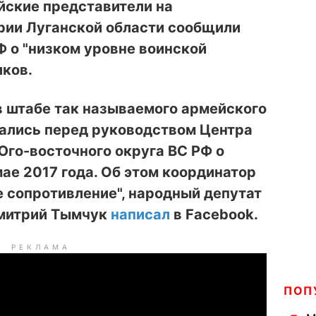
йские представители на
рии Луганской области сообщили
 о "низком уровне воинской
иков.
в штабе так называемого армейского
тались перед руководством Центра
го-восточного округа ВС РФ о
мае 2017 года. Об этом координатор
 сопротивление", народный депутат
Дмитрий Тымчук
написал
в Facebook.
РЕКЛАМА
ПОП