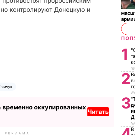
е противостоят пророссийским
чно контролируют Донецкую и
масш
арми
ПОП
1
"
т
к
2
В
в
г
Тымчук
3
"
д
а временно оккупированных
и
Читать
Д
4
В
РЕКЛАМА