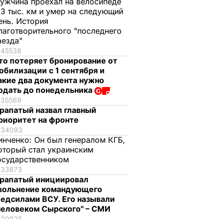
ужчина проехал на велосипеде
,3 тыс. км и умер на следующий
ень. История
лаготворительного "последнего
аезда"
45538
то потеряет бронирование от
обилизации с 1 сентября и
акие два документа нужно
одать до понедельника
35569
рапатый назвал главный
риоритет на фронте
34093
инченко:
Он был генералом КГБ,
оторый стал украинским
осударственником
33873
рапатый инициировал
вольнение командующего
едсилами ВСУ. Его называли
человеком Сырского" – СМИ
29925