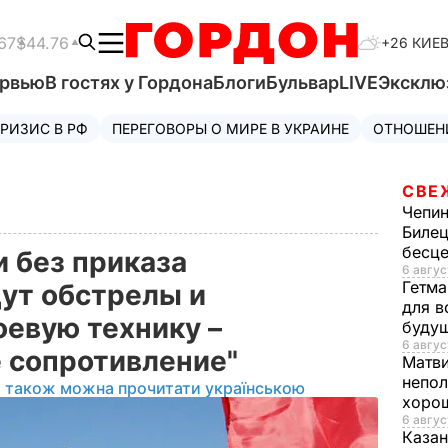
67
$44.76
+26 КИЕ
ервью
В гостях у Гордона
Блоги
Бульвар
LIVE
Эксклю
РИЗИС В РФ
ПЕРЕГОВОРЫ О МИРЕ В УКРАИНЕ
ОТНОШЕН
СВЕ
Чепи
Билец
бесц
и без приказа
6 авгус
Гетма
ут обстрелы и
для в
евую технику –
буду
6 авгус
 сопротивление"
Матв
непол
л також можна прочитати українською
хорош
6 авгус
Казан