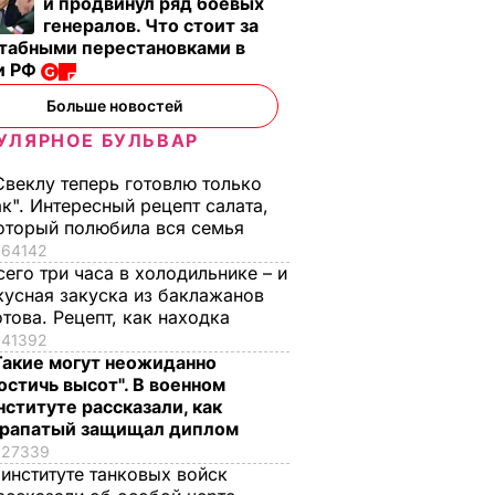
и продвинул ряд боевых
генералов. Что стоит за
табными перестановками в
и РФ
Больше новостей
УЛЯРНОЕ БУЛЬВАР
Свеклу теперь готовлю только
ак". Интересный рецепт салата,
оторый полюбила вся семья
64142
сего три часа в холодильнике – и
кусная закуска из баклажанов
отова. Рецепт, как находка
41392
Такие могут неожиданно
остичь высот". В военном
нституте рассказали, как
рапатый защищал диплом
27339
 институте танковых войск