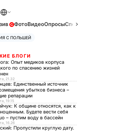
В
зив
Фото
Видео
Опросы
Спецпроекты
Война в Ук
ИЯ С ПОЛЬШЕЙ
ЖИЕ БЛОГИ
нога:
Опыт медиков корпуса
кого по спасению жизней
енен
та, 21.32
нцев:
Единственный источник
озмещения убытков бизнеса –
щие репарации
та, 19.15
ийчук:
К общине относятся, как к
ноценным. Будете вести себя
о – пустим воду в бассейн
та, 16.26
ский:
Пропустили круглую дату.