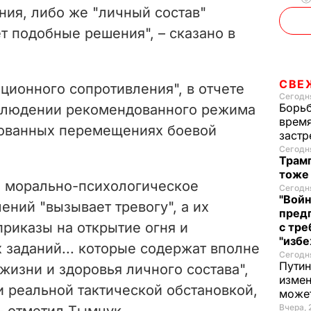
ия, либо же "личный состав"
o
т подобные решения", – сказано в
СВЕ
ионного сопротивления", в отчете
Сегодня
Борьб
облюдении рекомендованного режима
время
нованных перемещениях боевой
застр
Сегодня
Трамп
тоже
е, морально-психологическое
Сегодня
"Войн
ений "вызывает тревогу", а их
пред
риказы на открытие огня и
с тре
"избе
 заданий... которые содержат вполне
Сегодня
Путин
жизни и здоровья личного состава",
измен
 реальной тактической обстановкой,
може
Вчера, 
– отметил Тымчук.