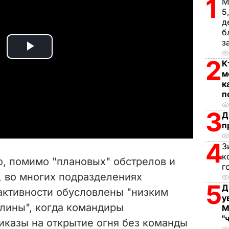
1
М
5
д
б
з
P
2
К
м
l
к
п
a
3
Д
y
п
4
З
V
к
то, помимо "плановых" обстрелов и
г
i
 во многих подразделениях
5
Д
 активности обусловлены "низким
d
у
лины", когда командиры
М
e
"
иказы на открытие огня без команды