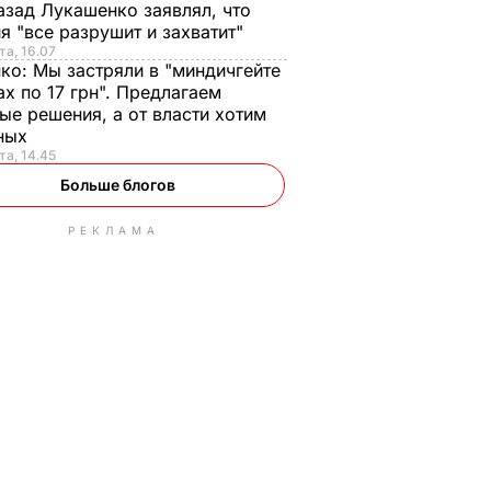
азад Лукашенко заявлял, что
я "все разрушит и захватит"
та, 16.07
нко:
Мы застряли в "миндичгейте
ах по 17 грн". Предлагаем
ые решения, а от власти хотим
ных
та, 14.45
Больше блогов
РЕКЛАМА