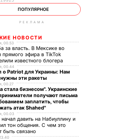
ПОПУЛЯРНОЕ
РЕКЛАМА
ЖИЕ НОВОСТИ
, 00.53
а за власть. В Мексике во
 прямого эфира в TikTok
елили известного блогера
, 00.44
 о Patriot для Украины: Нам
 нужны эти ракеты
, 00.27
а стала бизнесом". Украинские
приниматели получают письма
бованием заплатить, чтобы
жать атак Shahed"
, 00.03
 начал давить на Набиуллину и
ил тон общения. С чем это
т быть связано
23.40