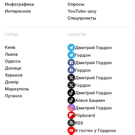
Инфографика
Опросы
Интересное
YouTube-шоу
Спецпроекты
ГОРОД
СОЦСЕТИ
Киев
Дмитрий Гордон
Львов
Гордон
Одесса
Дмитрий Гордон
Донецк
Гордон
Харьков
Дмитрий Гордон
Днепр
Гордон
Мариуполь
Дмитрий Гордон
Луганск
Алеся Бацман
Дмитрий Гордон
Flipboard
RSS
В гостях у Гордона