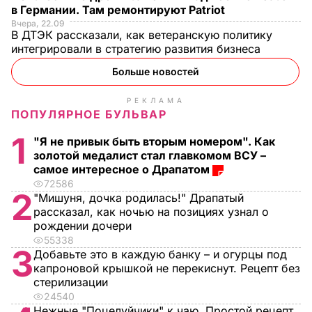
в Германии. Там ремонтируют Patriot
Вчера, 22.09
В ДТЭК рассказали, как ветеранскую политику
интегрировали в стратегию развития бизнеса
Больше новостей
РЕКЛАМА
ПОПУЛЯРНОЕ БУЛЬВАР
1
"Я не привык быть вторым номером". Как
золотой медалист стал главкомом ВСУ –
самое интересное о Драпатом
72586
2
"Мишуня, дочка родилась!" Драпатый
рассказал, как ночью на позициях узнал о
рождении дочери
55338
3
Добавьте это в каждую банку – и огурцы под
капроновой крышкой не перекиснут. Рецепт без
стерилизации
24540
Нежные "Поцелуйчики" к чаю. Простой рецепт