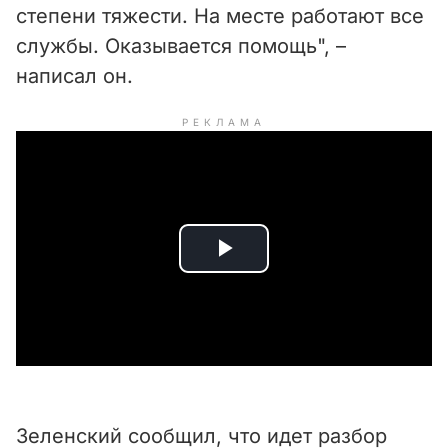
степени тяжести. На месте работают все
службы. Оказывается помощь", –
написал он.
РЕКЛАМА
P
l
a
y
Зеленский сообщил, что идет разбор