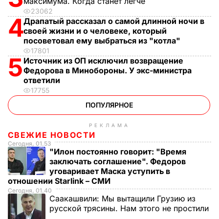
максимума. Когда станет легче
23062
4
Драпатый рассказал о самой длинной ночи в
своей жизни и о человеке, который
посоветовал ему выбраться из "котла"
17801
5
Источник из ОП исключил возвращение
Федорова в Минобороны. У экс-министра
ответили
17755
ПОПУЛЯРНОЕ
РЕКЛАМА
СВЕЖИЕ НОВОСТИ
Сегодня, 01.53
"Илон постоянно говорит: "Время
заключать соглашение". Федоров
уговаривает Маска уступить в
отношении Starlink – СМИ
Сегодня, 01.40
Саакашвили:
Мы вытащили Грузию из
русской трясины. Нам этого не простили