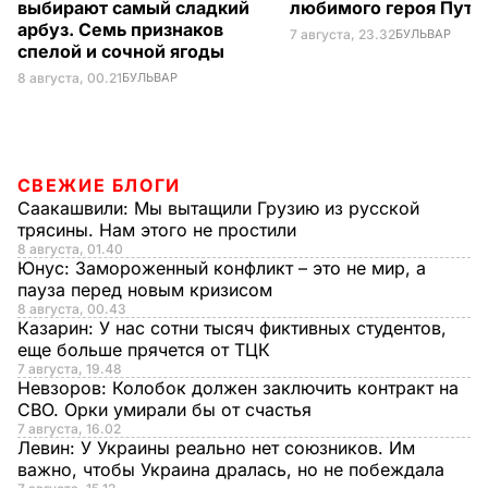
выбирают самый сладкий
любимого героя Пути
арбуз. Семь признаков
7 августа, 23.32
БУЛЬВАР
спелой и сочной ягоды
8 августа, 00.21
БУЛЬВАР
СВЕЖИЕ БЛОГИ
Саакашвили:
Мы вытащили Грузию из русской
трясины. Нам этого не простили
8 августа, 01.40
Юнус:
Замороженный конфликт – это не мир, а
пауза перед новым кризисом
8 августа, 00.43
Казарин:
У нас сотни тысяч фиктивных студентов,
еще больше прячется от ТЦК
7 августа, 19.48
Невзоров:
Колобок должен заключить контракт на
СВО. Орки умирали бы от счастья
7 августа, 16.02
Левин:
У Украины реально нет союзников. Им
важно, чтобы Украина дралась, но не побеждала