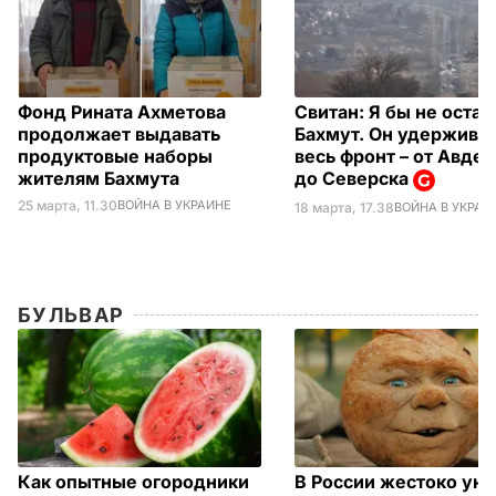
Фонд Рината Ахметова
Свитан: Я бы не остав
продолжает выдавать
Бахмут. Он удержива
продуктовые наборы
весь фронт – от Авде
жителям Бахмута
до Северска
25 марта, 11.30
ВОЙНА В УКРАИНЕ
18 марта, 17.38
ВОЙНА В УКРАИ
БУЛЬВАР
Как опытные огородники
В России жестоко ун