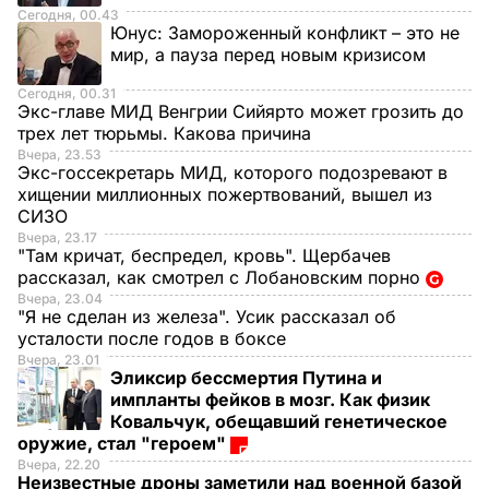
Сегодня, 00.43
Юнус:
Замороженный конфликт – это не
мир, а пауза перед новым кризисом
Сегодня, 00.31
Экс-главе МИД Венгрии Сийярто может грозить до
трех лет тюрьмы. Какова причина
Вчера, 23.53
Экс-госсекретарь МИД, которого подозревают в
хищении миллионных пожертвований, вышел из
СИЗО
Вчера, 23.17
"Там кричат, беспредел, кровь". Щербачев
рассказал, как смотрел с Лобановским порно
Вчера, 23.04
"Я не сделан из железа". Усик рассказал об
усталости после годов в боксе
Вчера, 23.01
Эликсир бессмертия Путина и
импланты фейков в мозг. Как физик
Ковальчук, обещавший генетическое
оружие, стал "героем"
Вчера, 22.20
Неизвестные дроны заметили над военной базой