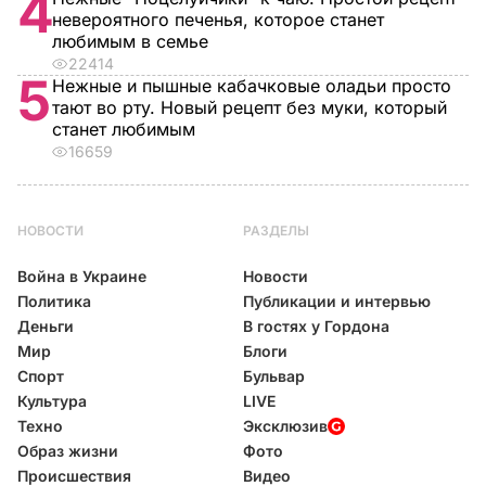
4
невероятного печенья, которое станет
любимым в семье
22414
5
Нежные и пышные кабачковые оладьи просто
тают во рту. Новый рецепт без муки, который
станет любимым
16659
НОВОСТИ
РАЗДЕЛЫ
Война в Украине
Новости
Политика
Публикации и интервью
Деньги
В гостях у Гордона
Мир
Блоги
Спорт
Бульвар
Культура
LIVE
Техно
Эксклюзив
Образ жизни
Фото
Происшествия
Видео