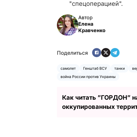
"спецоперацией".
Автор
Елена
Кравченко
Поделиться
самолет
Генштаб ВСУ
танки
ве
война России против Украины
Как читать ”ГОРДОН” н
оккупированных терри