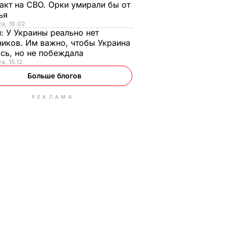
акт на СВО. Орки умирали бы от
тья
та, 16.02
н:
У Украины реально нет
иков. Им важно, чтобы Украина
сь, но не побеждала
а, 15.12
Больше блогов
РЕКЛАМА