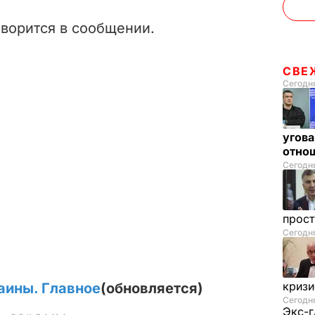
оворится в сообщении.
СВЕ
Сегодня
угова
отнош
Сегодня
прос
Сегодн
криз
аины. Главное
(обновляется)
Сегодня
Экс-г