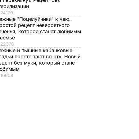
е перекиснут. Рецепт без
терилизации
24170
ежные "Поцелуйчики" к чаю.
ростой рецепт невероятного
еченья, которое станет любимым
 семье
22378
ежные и пышные кабачковые
ладьи просто тают во рту. Новый
ецепт без муки, который станет
юбимым
16608