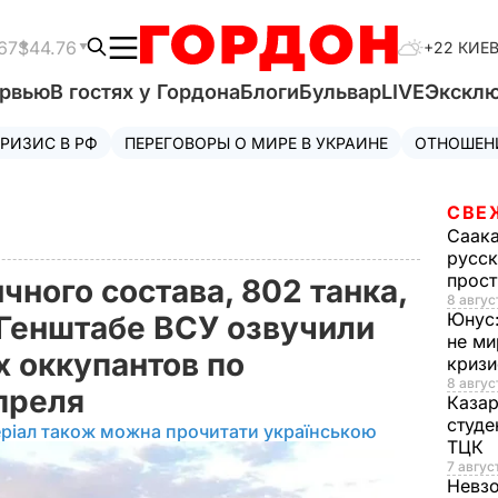
67
$44.76
+22 КИЕ
ервью
В гостях у Гордона
Блоги
Бульвар
LIVE
Экскл
РИЗИС В РФ
ПЕРЕГОВОРЫ О МИРЕ В УКРАИНЕ
ОТНОШЕН
СВЕ
Саак
русск
прос
ичного состава, 802 танка,
8 авгус
Юнус
 Генштабе ВСУ озвучили
не ми
х оккупантов по
криз
8 авгус
апреля
Каза
студе
ріал також можна прочитати українською
ТЦК
7 авгус
Невз