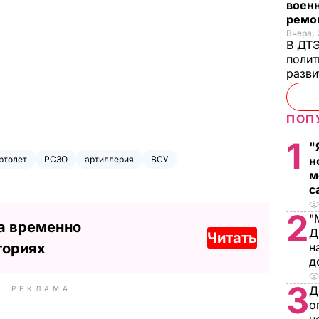
военн
ремон
Вчера, 
В ДТЭ
полит
разви
ПОП
1
"
ртолет
РСЗО
артиллерия
ВСУ
н
м
с
2
"
а временно
Д
Читать
ториях
н
д
3
Д
РЕКЛАМА
о