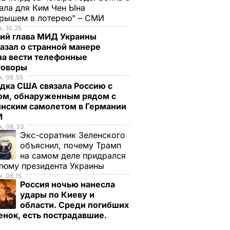
ала для Ким Чен Ына
грышем в лотерею" – СМИ
, 10.25
ий глава МИД Украины
азал о странной манере
на вести телефонные
говоры
, 08.55
дка США связала Россию с
ом, обнаруженным рядом с
инским самолетом в Германии
И
я, 08.33
Экс-соратник Зеленского
объяснил, почему Трамп
на самом деле придрался
тюму президента Украины
, 08.15
Россия ночью нанесла
Р"
удары по Киеву и
а
области. Среди погибших
ной им
енок, есть пострадавшие.
раки с