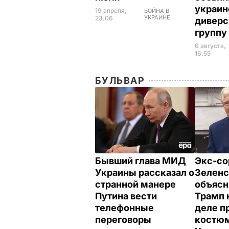
украи
19 апреля,
ВОЙНА В
УКРАИНЕ
23.06
дивер
групп
6 августа,
16.55
БУЛЬВАР
Бывший глава МИД
Экс-со
Украины рассказал о
Зеленс
странной манере
объясн
Путина вести
Трамп 
телефонные
деле п
переговоры
костюм