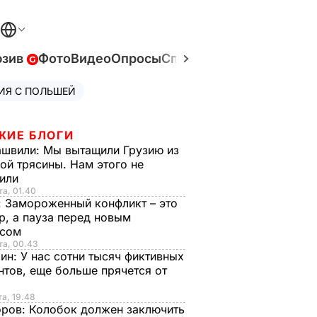
юзив
Фото
Видео
Опросы
Спецпроекты
Война в У
ИЯ С ПОЛЬШЕЙ
ЖИЕ БЛОГИ
ашвили:
Мы вытащили Грузию из
ой трясины. Нам этого не
тили
та, 01.40
:
Замороженный конфликт – это
р, а пауза перед новым
исом
та, 00.43
рин:
У нас сотни тысяч фиктивных
нтов, еще больше прячется от
та, 19.48
оров:
Колобок должен заключить