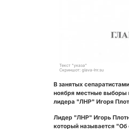
Текст "указа"
Скриншот: glava-lnr.su
В занятых сепаратистами
ноября местные выборы н
лидера "ЛНР" Игоря Плот
Лидер "ЛНР" Игорь Плотн
который называется "Об