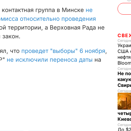
 контактная группа в Минске
не
омисса относительно проведения
й территории, а Верховная Рада не
СВЕ
 закон.
Сегодня
Украи
ял, что
проведет "выборы" 6 ноября
,
США о
нефтя
НР"
не исключили переноса даты
на
Bloo
Сегодня
Не по
каку
Свир
Сегодня
четы
Киев
Сегодня
До $2