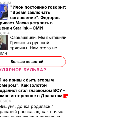
, 01.53
"Илон постоянно говорит:
В УКРАИНЕ
"Время заключать
соглашение". Федоров
ривает Маска уступить в
ении Starlink – СМИ
, 01.40
Саакашвили:
Мы вытащили
Грузию из русской
трясины. Нам этого не
тили
Больше новостей
УЛЯРНОЕ БУЛЬВАР
Я не привык быть вторым
стоко
"Димка был вроде
Гости думают, что
омером". Как золотой
имого
нормальный, пока не
это закуска из
едалист стал главкомом ВСУ –
сбухался". В сеть
ресторана. Как
амое интересное о Драпатом
попали снимки
приготовить нежны
85104
ЬВАР
Кабаевой с
баклажанные
Мишуня, дочка родилась!"
рапатый рассказал, как ночью
Медведевым
рулетики без
а позициях узнал о рождении