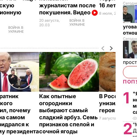
Сегодня
нскую
журналистам после
16 лет
сионную
покушения. Видео
8 июля, 21.33
ВОЙНА 
у
20 августа,
ВОЙНА В
УКРАИНЕ
20.03
угова
ВОЙНА В
УКРАИНЕ
отнош
Сегодня
прос
ПОП
1
"
ратник
Как опытные
В России же
н
кого
огородники
унизили люб
м
ил, почему
выбирают самый
героя Путина
с
на самом
сладкий арбуз. Семь
7 августа, 23.32
БУЛ
2
ридрался к
признаков спелой и
"
Д
у президента
сочной ягоды
н