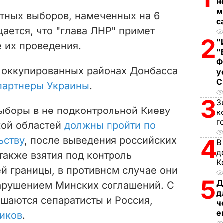
н
м
тных выборов, намеченных на 6
с
щается, что "глава ЛНР" примет
2
"
 их проведения.
"
Ф
 оккупированных районах Донбасса
у
партнеры Украины
.
3
З
выборы в не подконтрольной Киеву
к
г
кой областей
должны пройти по
ьству
, после выведения российских
4
В
д
также взятия под контроль
К
й границы, в противном случае они
5
Д
арушением Минских соглашений. С
д
ашаются сепаратисты и Россия,
ч
е
виков
.