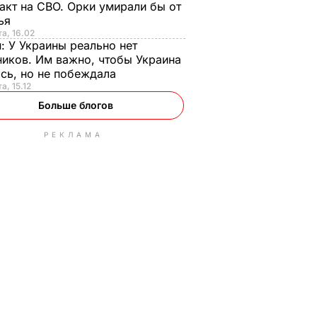
акт на СВО. Орки умирали бы от
тья
та, 16.02
н:
У Украины реально нет
иков. Им важно, чтобы Украина
сь, но не побеждала
а, 15.12
Больше блогов
РЕКЛАМА