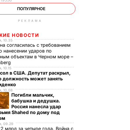
ПОПУЛЯРНОЕ
РЕКЛАМА
ЖИЕ НОВОСТИ
, 10.35
на согласилась с требованием
 нанесении ударов по
ным объектам в Черном море –
mberg
, 10.15
сол в США. Депутат раскрыл,
ю должность может занять
иденко
, 10.08
Погибли мальчик,
бабушка и дедушка.
Россия нанесла удар
рьмя Shahed по дому под
ом
, 09.29
2 млрд за четыре года. Война с