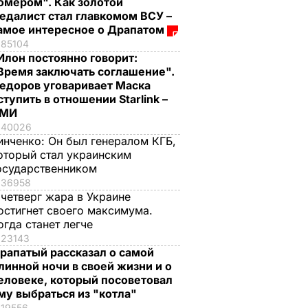
омером". Как золотой
едалист стал главкомом ВСУ –
амое интересное о Драпатом
85104
Илон постоянно говорит:
Время заключать соглашение".
едоров уговаривает Маска
ступить в отношении Starlink –
СМИ
40026
инченко:
Он был генералом КГБ,
оторый стал украинским
осударственником
36958
 четверг жара в Украине
остигнет своего максимума.
огда станет легче
23143
рапатый рассказал о самой
линной ночи в своей жизни и о
еловеке, который посоветовал
му выбраться из "котла"
19556