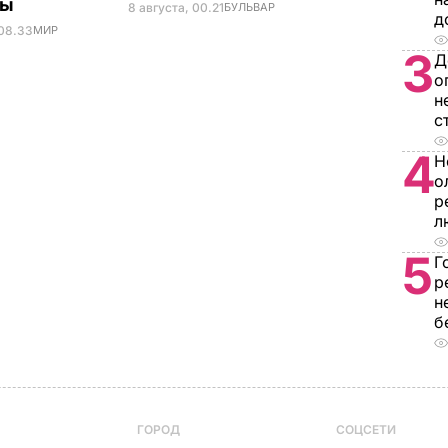
ны
8 августа, 00.21
БУЛЬВАР
д
 08.33
МИР
3
Д
о
н
с
4
Н
о
р
л
5
Г
р
н
б
ГОРОД
СОЦСЕТИ