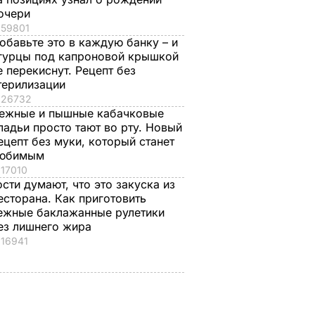
лишнего жира
7 августа, 20.39
БУЛЬВАР
очери
7 августа, 20.17
БУЛЬВАР
59801
обавьте это в каждую банку – и
гурцы под капроновой крышкой
е перекиснут. Рецепт без
терилизации
26732
ежные и пышные кабачковые
ладьи просто тают во рту. Новый
ецепт без муки, который станет
юбимым
17010
ости думают, что это закуска из
есторана. Как приготовить
ежные баклажанные рулетики
ез лишнего жира
16941