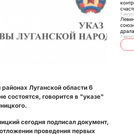
контр
счас
7 авгус
Леви
союзн
драла
7 август
 районах Луганской области 6
е состоятся, говорится в "указе"
ницкого.
ицкий сегодня подписал документ,
 отложении проведения первых