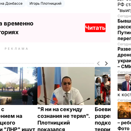
 на Донбассе
Игорь Плотницкий
РФ ст
"выи
Сегодня
Бывш
а временно
расск
Читать
ториях
Пути
пере
Сегодня
Разве
РЕКЛАМА
дрон
укра
– СМ
Сегодн
к кос
Сегодня
 с
"Я ни на секунду
Боевики "ЛН
нием на
сознания не терял".
разрешили н
цкого
Плотницкий
подконтроль
– реб
Фото
и "ЛНР" ищут
показался
территории б