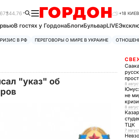
.67
$44.76
+18 КИЕВ
ервью
В гостях у Гордона
Блоги
Бульвар
LIVE
Экскл
РИЗИС В РФ
ПЕРЕГОВОРЫ О МИРЕ В УКРАИНЕ
ОТНОШЕН
СВЕ
Саак
русск
прос
сал "указ" об
8 авгус
Юнус
оров
не ми
криз
8 авгус
Каза
студе
ТЦК
7 авгус
Невз