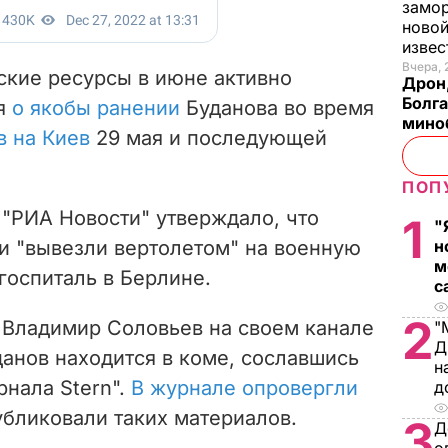
замо
новой
изве
Вчера, 
ские ресурсы в июне активно
Дрон,
Болга
я
о якобы ранении
Буданова во время
мино
в на Киев
29 мая
и последующей
ПОП
о "РИА Новости" утверждало, что
1
"
ки "вывезли вертолетом" на военную
н
м
 госпиталь в Берлине.
с
2
 Владимир Соловьев на своем канале
"
Д
уданов находится в коме, сославшись
н
нала Stern".
В журнале опровергли
д
публиковали таких материалов.
3
Д