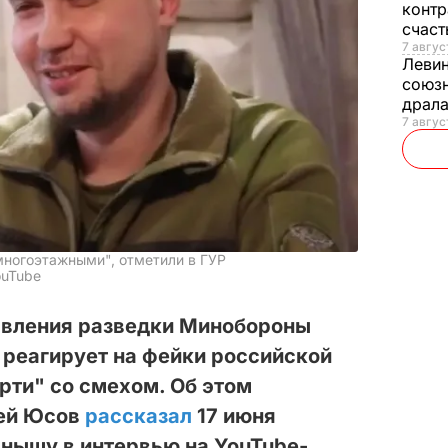
контр
счас
7 авгус
Леви
союзн
драла
7 август
многоэтажными", отметили в ГУР
ouTube
авления разведки Минобороны
 реагирует на фейки российской
рти" со смехом. Об этом
рей Юсов
рассказал
17 июня
нышу в интервью на YouTube-