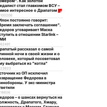
омером". Как золотой
едалист стал главкомом ВСУ –
амое интересное о Драпатом
100206
Илон постоянно говорит:
Время заключать соглашение".
едоров уговаривает Маска
ступить в отношении Starlink –
СМИ
62491
рапатый рассказал о самой
линной ночи в своей жизни и о
еловеке, который посоветовал
му выбраться из "котла"
23623
сточник из ОП исключил
озвращение Федорова в
инобороны. У экс-министра
тветили
18606
едоров – о шансах вернуться на
олжность, Драпатого, Хмару,
ереговорах с Маском. Главное