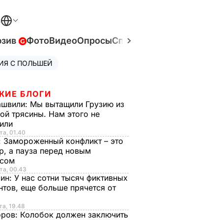
В
юзив
Фото
Видео
Опросы
Спецпроекты
Война в У
ИЯ С ПОЛЬШЕЙ
ЖИЕ БЛОГИ
ашвили:
Мы вытащили Грузию из
ой трясины. Нам этого не
тили
та, 01.40
:
Замороженный конфликт – это
р, а пауза перед новым
исом
та, 00.43
рин:
У нас сотни тысяч фиктивных
нтов, еще больше прячется от
та, 19.48
оров:
Колобок должен заключить