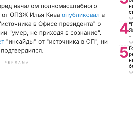
о
еред началом полномасштабного
н
с
п от ОПЗЖ Илья Кива
опубликовал
в
4
"источника в Офисе президента" о
"
Я
ии "умер, не приходя в сознание".
–
ет
"инсайды" от "источника в ОП", ни
5
Г
е подтвердился.
р
н
РЕКЛАМА
б