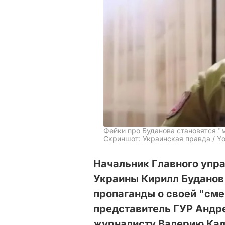
Фейки про Буданова становятся "
Скриншот: Украинская правда / Y
Начальник Главного упр
Украины Кирилл Буданов
пропаганды о своей "сме
представитель ГУР Анд
журналисту Валерию Кал