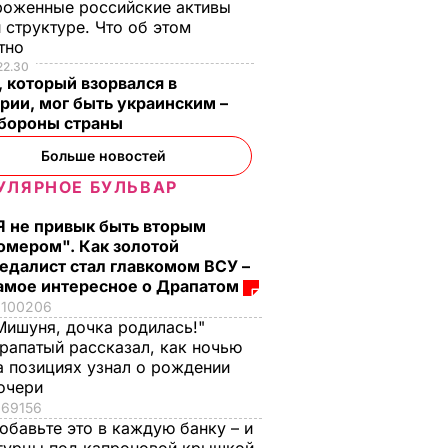
роженные российские активы
 структуре. Что об этом
стно
22.30
 который взорвался в
рии, мог быть украинским –
бороны страны
Больше новостей
УЛЯРНОЕ БУЛЬВАР
Я не привык быть вторым
омером". Как золотой
едалист стал главкомом ВСУ –
амое интересное о Драпатом
100206
Мишуня, дочка родилась!"
рапатый рассказал, как ночью
а позициях узнал о рождении
очери
69156
обавьте это в каждую банку – и