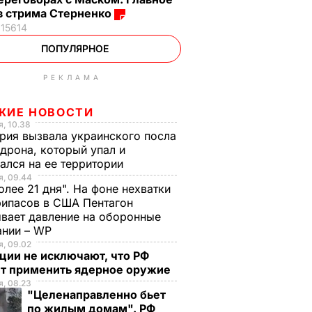
з стрима Стерненко
15614
ПОПУЛЯРНОЕ
РЕКЛАМА
ЖИЕ НОВОСТИ
, 10.38
рия вызвала украинского посла
 дрона, который упал и
ался на ее территории
, 09.44
олее 21 дня". На фоне нехватки
ипасов в США Пентагон
вает давление на оборонные
ании – WP
, 09.02
ции не исключают, что РФ
т применить ядерное оружие
, 08.23
"Целенаправленно бьет
по жилым домам". РФ