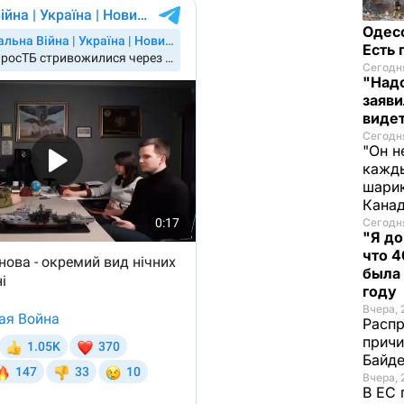
Одес
Есть
Сегодня
"Надо
заяви
виде
Сегодня
"Он н
кажды
шарик
Кана
Сегодня
"Я до
что 4
была
году
Вчера, 
Распр
причи
Байде
Вчера, 
В ЕС 