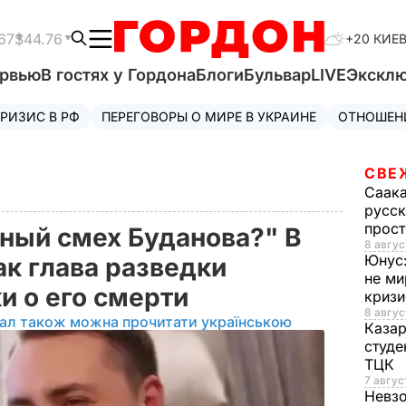
67
$44.76
+20 КИЕ
ервью
В гостях у Гордона
Блоги
Бульвар
LIVE
Экскл
РИЗИС В РФ
ПЕРЕГОВОРЫ О МИРЕ В УКРАИНЕ
ОТНОШЕН
СВЕ
Саак
русск
прос
ный смех Буданова?" В
8 авгус
Юнус
ак глава разведки
не ми
и о его смерти
криз
8 авгус
іал також можна прочитати українською
Каза
студе
ТЦК
7 авгус
Невз