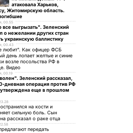
атаковала Харьков,
су, Житомирскую область.
 погибшие
, 00.55
 все выгрызать". Зеленский
л о нежелании других стран
ть украинскую баллистику
, 00.43
е любит". Как офицер ФСБ
й день лопает желтые и синие
и возле посольства РФ в
де. Видео
, 00.19
волен". Зеленский рассказал,
0-дневная операция против РФ
 утверждена еще в прошлом
23.28
остранился на кости и
няет сильную боль. Сын
на рассказал о раке отца
22.58
предлагают передать