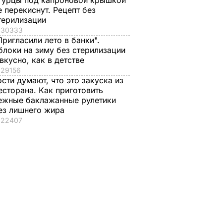
гурцы под капроновой крышкой
е перекиснут. Рецепт без
терилизации
30333
Пригласили лето в банки".
блоки на зиму без стерилизации
 вкусно, как в детстве
29156
ости думают, что это закуска из
есторана. Как приготовить
ежные баклажанные рулетики
ез лишнего жира
22407