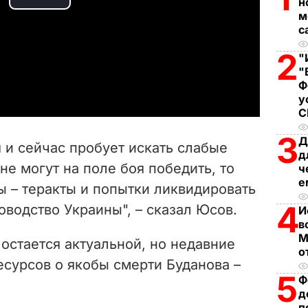
н
P
м
с
l
2
"
a
"
Ф
y
у
V
3
Д
 и сейчас пробует искать слабые
д
i
не могут на поле боя
победить
, то
ч
е
ды
– теракты и попытки
ликвидировать
d
4
оводство Украины",
–
сказал Юсов.
И
e
в
М
 остается актуальной, но недавние
o
о
есурсов о якобы смерти Буданова
–
5
Ф
д
п