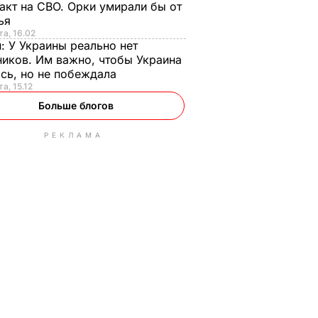
акт на СВО. Орки умирали бы от
тья
та, 16.02
н:
У Украины реально нет
иков. Им важно, чтобы Украина
сь, но не побеждала
а, 15.12
Больше блогов
РЕКЛАМА