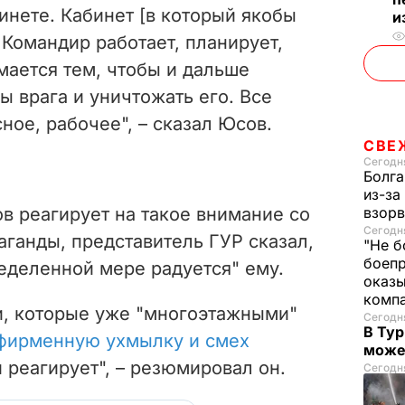
бинете. Кабинет [в который якобы
и
 Командир работает, планирует,
мается тем, чтобы и дальше
ы врага и уничтожать его. Все
сное, рабочее",
– сказал Юсов.
СВЕ
Сегодня
Болга
из-за
ов реагирует на такое внимание со
взорв
Сегодня
ганды, представитель ГУР сказал,
"Не б
боепр
еделенной мере радуется" ему.
оказы
комп
и, которые уже "многоэтажными"
Сегодня
В Тур
фирменную ухмылку и смех
може
 реагирует", – резюмировал он.
Сегодня